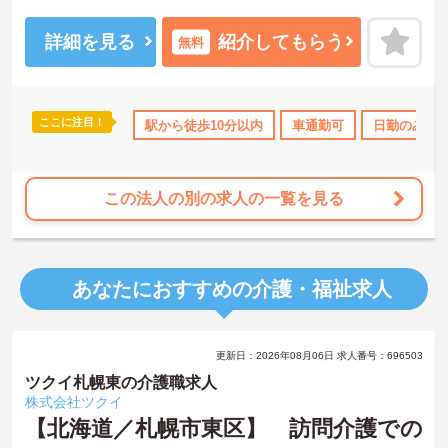
整骨院からスタートした法人で、現在も店舗を増やし続けている安
定感のある母体です。事業拡大傾向にあるため、頑張り次第ではキ
ャリアアップも見込めるます。複数の店舗を経営しているノウハウ
詳細を見る
紹介してもらう
無料
を生かした研修制度も自身の成長に繋がります。自立支援に向けて
の熱い想いのスタッフが多く、活気がある職場も魅力の1つです。
ご興味のある方はお気軽にお問い合わせ下さいませ。
ここに注目！
OK
日勤のみ
ブランクOK
駅から徒歩10分以内
資格取得サポート
車通勤可
研修制度あり
日勤のみ
この法人の別の求人の一覧を見る
あなたにおすすめの介護・福祉求人
更新日：2026年08月06日 求人番号：696503
ツクイ札幌東の介護職求人
株式会社ツクイ
【北海道／札幌市東区】 訪問介護での