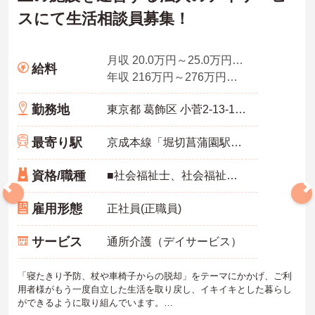
スにて生活相談員募集！
月収 20.0万円～25.0万円程度（諸手当込み）※経験者モデル
給料
年収 216万円～276万円程度（諸手当別途支給）
勤務地
東京都 葛飾区 小菅2-13-14ドーミー綾瀬Ⅱ1F
最寄り駅
京成本線「堀切菖蒲園駅」徒歩10分
資格/職種
■社会福祉士、社会福祉主事、精神保健福祉士・介護福祉士・介護支援専門員 ※地域によって条件が異なります。 ■普通自動車免許（AT限定可） ※未経験可、ブランク可
雇用形態
正社員(正職員)
サービス
通所介護（デイサービス）
「寝たきり予防、杖や車椅子からの脱却」をテーマにかかげ、ご利
用者様がもう一度自立した生活を取り戻し、イキイキとした暮らし
ができるように取り組んでいます。