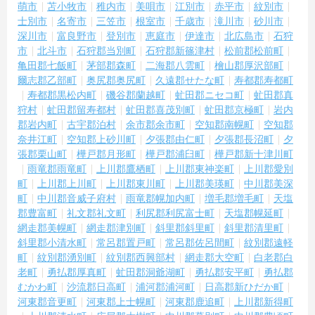
萌市
苫小牧市
稚内市
美唄市
江別市
赤平市
紋別市
士別市
名寄市
三笠市
根室市
千歳市
滝川市
砂川市
深川市
富良野市
登別市
恵庭市
伊達市
北広島市
石狩
市
北斗市
石狩郡当別町
石狩郡新篠津村
松前郡松前町
亀田郡七飯町
茅部郡森町
二海郡八雲町
檜山郡厚沢部町
爾志郡乙部町
奥尻郡奥尻町
久遠郡せたな町
寿都郡寿都町
寿都郡黒松内町
磯谷郡蘭越町
虻田郡ニセコ町
虻田郡真
狩村
虻田郡留寿都村
虻田郡喜茂別町
虻田郡京極町
岩内
郡岩内町
古宇郡泊村
余市郡余市町
空知郡南幌町
空知郡
奈井江町
空知郡上砂川町
夕張郡由仁町
夕張郡長沼町
夕
張郡栗山町
樺戸郡月形町
樺戸郡浦臼町
樺戸郡新十津川町
雨竜郡雨竜町
上川郡鷹栖町
上川郡東神楽町
上川郡愛別
町
上川郡上川町
上川郡東川町
上川郡美瑛町
中川郡美深
町
中川郡音威子府村
雨竜郡幌加内町
増毛郡増毛町
天塩
郡豊富町
礼文郡礼文町
利尻郡利尻富士町
天塩郡幌延町
網走郡美幌町
網走郡津別町
斜里郡斜里町
斜里郡清里町
斜里郡小清水町
常呂郡置戸町
常呂郡佐呂間町
紋別郡遠軽
町
紋別郡湧別町
紋別郡西興部村
網走郡大空町
白老郡白
老町
勇払郡厚真町
虻田郡洞爺湖町
勇払郡安平町
勇払郡
むかわ町
沙流郡日高町
浦河郡浦河町
日高郡新ひだか町
河東郡音更町
河東郡上士幌町
河東郡鹿追町
上川郡新得町