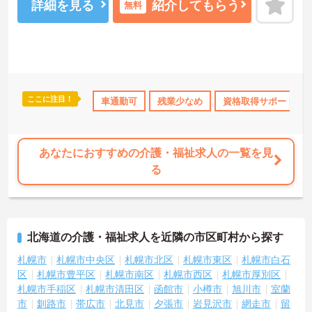
詳細を見る
紹介してもらう
無料
ここに注目！
宅手当・補助
託児所・育児補助
車通勤可
残業少なめ
無資格OK
資格取得サポート
資格取得サポート
あなたにおすすめの介護・福祉求人の一覧を見
る
北海道の介護・福祉求人を近隣の市区町村から探す
札幌市
札幌市中央区
札幌市北区
札幌市東区
札幌市白石
区
札幌市豊平区
札幌市南区
札幌市西区
札幌市厚別区
札幌市手稲区
札幌市清田区
函館市
小樽市
旭川市
室蘭
市
釧路市
帯広市
北見市
夕張市
岩見沢市
網走市
留