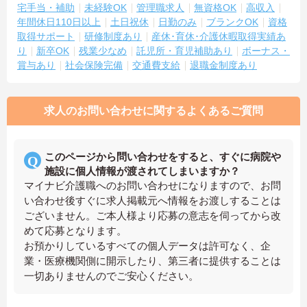
宅手当・補助
未経験OK
管理職求人
無資格OK
高収入
年間休日110日以上
土日祝休
日勤のみ
ブランクOK
資格
取得サポート
研修制度あり
産休･育休･介護休暇取得実績あ
り
新卒OK
残業少なめ
託児所・育児補助あり
ボーナス・
賞与あり
社会保険完備
交通費支給
退職金制度あり
求人のお問い合わせに関するよくあるご質問
このページから問い合わせをすると、すぐに病院や
施設に個人情報が渡されてしまいますか？
マイナビ介護職へのお問い合わせになりますので、お問
い合わせ後すぐに求人掲載元へ情報をお渡しすることは
ございません。ご本人様より応募の意志を伺ってから改
めて応募となります。
お預かりしているすべての個人データは許可なく、企
業・医療機関側に開示したり、第三者に提供することは
一切ありませんのでご安心ください。