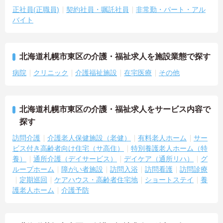
正社員(正職員)
契約社員・嘱託社員
非常勤・パート・アル
バイト
北海道札幌市東区の介護・福祉求人を施設業態で探す
病院
クリニック
介護福祉施設
在宅医療
その他
北海道札幌市東区の介護・福祉求人をサービス内容で
探す
訪問介護
介護老人保健施設（老健）
有料老人ホーム
サー
ビス付き高齢者向け住宅（サ高住）
特別養護老人ホーム（特
養）
通所介護（デイサービス）
デイケア（通所リハ）
グ
ループホーム
障がい者施設
訪問入浴
訪問看護
訪問診療
定期巡回
ケアハウス・高齢者住宅地
ショートステイ
養
護老人ホーム
介護予防