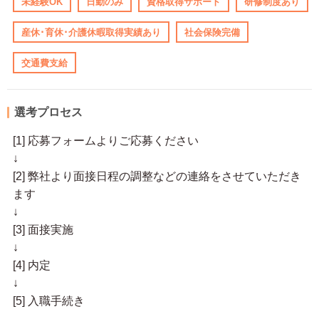
未経験OK
日勤のみ
資格取得サポート
研修制度あり
産休･育休･介護休暇取得実績あり
社会保険完備
交通費支給
選考プロセス
[1] 応募フォームよりご応募ください
↓
[2] 弊社より面接日程の調整などの連絡をさせていただき
ます
↓
[3] 面接実施
↓
[4] 内定
↓
[5] 入職手続き