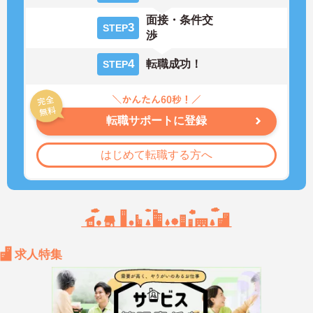
面接・条件交
3
STEP
渉
4
転職成功！
STEP
転職サポートに登録
はじめて転職する方へ
求人特集