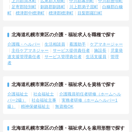
上川郡清水町
広尾郡大樹町
中川郡幕別町
中川郡豊頃町
足寄郡陸別町
釧路郡釧路町
川上郡弟子屈町
白糠郡白糠
町
標津郡中標津町
標津郡標津町
目梨郡羅臼町
北海道札幌市東区の介護・福祉求人を職種で探す
介護職・ヘルパー
生活相談員
看護助手
ケアマネージャー
主任ケアマネジャー
サービス提供責任者
施設長
児童発
達支援管理責任者
サービス管理責任者
生活支援員
管理
者
北海道札幌市東区の介護・福祉求人を資格で探す
介護福祉士
社会福祉士
介護職員初任者研修（ホームヘル
パー2級）
社会福祉主事
実務者研修（ホームヘルパー1
級）
精神保健福祉士
無資格OK
北海道札幌市東区の介護・福祉求人を雇用形態で探す