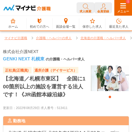
0
1
求人検索
会員登録
メニュー
ホーム
初めての方へ
面談会場一覧
保存した求人
最近見た求人
マイナビ介護職
介護職・ヘルパーの求人
北海道の介護職・ヘルパー求人
株式会社介護NEXT
GENKI NEXT 札幌東
の介護職・ヘルパー求人
正社員(正職員)
通所介護（デイサービス）
【北海道／札幌市東区】 全国に1
00箇所以上の施設を運営する法人
です！《JR函館本線沿線》
更新日：2022年08月29日 求人番号：513411
勤務地