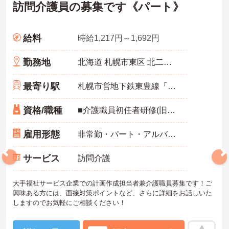
訪問介護員の募集です《パート》
給料
時給1,217円～1,692円
勤務地
北海道 札幌市東区 北二十四条東21-7-22
最寄り駅
札幌市営地下鉄東豊線「元町(札幌)駅」徒歩17分
資格/職種
■介護職員初任者研修(旧ヘルパー2級)以上 必須 ■普通自動車運転免許(AT限定可) 必須 ■経験不問
雇用形態
非常勤・パート・アルバイト
サービス
訪問介護
大手福祉サービス企業での計画作成担当者兼介護職員募集です！ご
興味ある方には、面接対策ポイントなど、さらに詳細をお話しいた
しますのでお気軽にご相談ください！