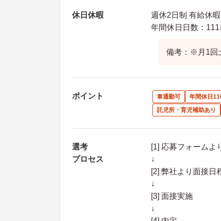
休日休暇
週休2日制 有給休
年間休日日数：111
備考：※月1回
ポイント
車通勤可
年間休日11
託児所・育児補助あり
選考
[1] 応募フォーム
プロセス
↓
[2] 弊社より面
↓
[3] 面接実施
↓
[4] 内定