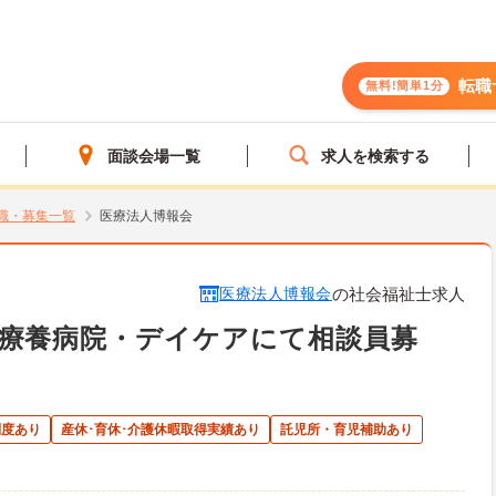
転職
無料!簡単1分
面談会場一覧
求人を検索する
職・募集一覧
医療法人博報会
医療法人博報会
の社会福祉士求人
】療養病院・デイケアにて相談員募
制度あり
産休･育休･介護休暇取得実績あり
託児所・育児補助あり