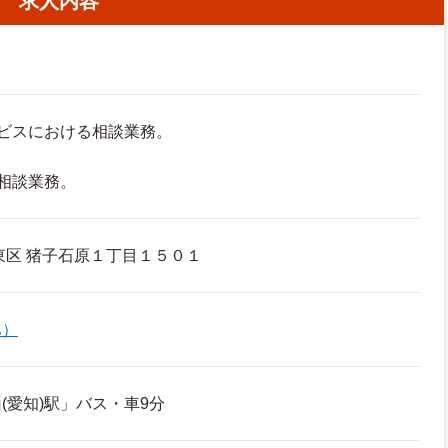
求人内容
ビスにおける相談業務。
相談業務。
区 猪子石原１丁目１５０１
ハ）
(愛知)駅」バス・車9分