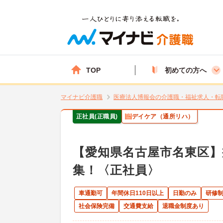
TOP
初めての方へ
マイナビ介護職
医療法人博報会の介護職・福祉求人・転
正社員(正職員)
デイケア（通所リハ）
【愛知県名古屋市名東区
集！〈正社員〉
車通勤可
年間休日110日以上
日勤のみ
研修
社会保険完備
交通費支給
退職金制度あり