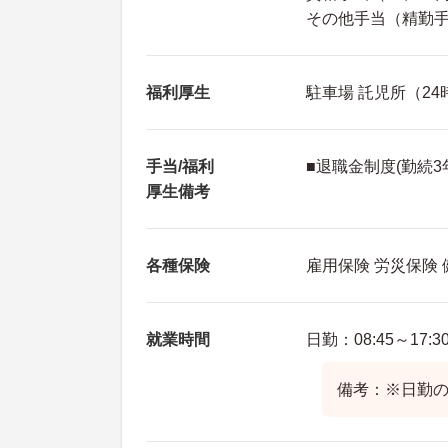
その他手当（精勤手当：
福利厚生
駐車場 託児所（2
手当/福利
■退職金制度(勤続3
厚生備考
各種保険
雇用保険 労災保険
就業時間
日勤：08:45～17:3
備考：※日勤