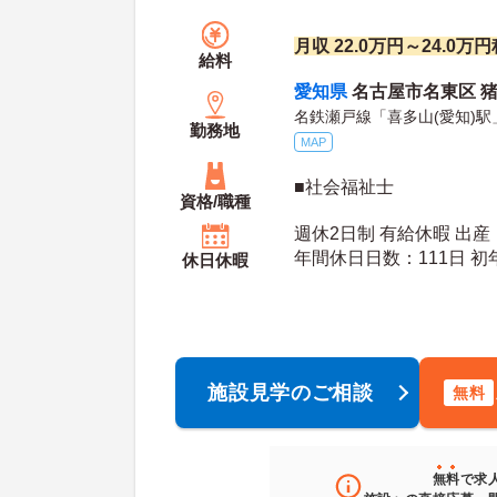
月収 22.0万円～24.0万
給料
愛知県
名古屋市名東区 
名鉄瀬戸線「喜多山(愛知)駅
勤務地
MAP
■社会福祉士
資格/職種
週休2日制 有給休暇 出
年間休
休日休暇
施設見学のご相談
無料
無料
で求