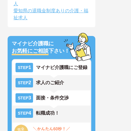
人
愛知県の退職金制度ありの介護・福
祉求人
マイナビ介護職に
お気軽にご相談
下さい！
1
マイナビ介護職にご登録
STEP
2
求人のご紹介
STEP
3
面接・条件交渉
STEP
4
転職成功！
STEP