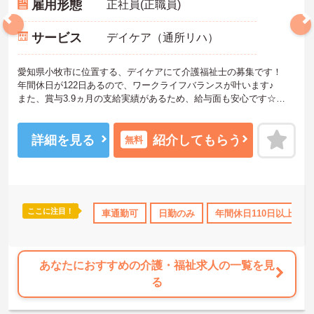
雇用形態
正社員(正職員)
サービス
デイケア（通所リハ）
愛知県小牧市に位置する、デイケアにて介護福祉士の募集です！
年間休日が122日あるので、ワークライフバランスが叶います♪
また、賞与3.9ヵ月の支給実績があるため、給与面も安心です☆
さらに、マイカー通勤可能で無料駐車場もあるので通勤らくらくで
す◎
ご興味のある方には、面接対策ポイントなど、さらに詳細をお話し
詳細を見る
紹介してもらう
無料
いたしますのでお気軽にご相談ください！
ここに注目！
勤可
高収入
社会保険完備
車通勤可
交通費支給
日勤のみ
年間休日110日以上
退職金制度あり
あなたにおすすめの介護・福祉求人の一覧を見
る