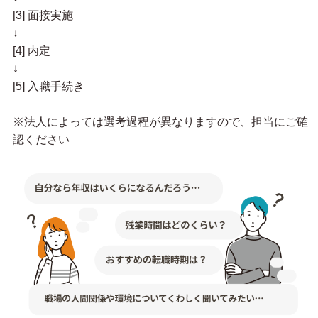
[3] 面接実施
↓
[4] 内定
↓
[5] 入職手続き
※法人によっては選考過程が異なりますので、担当にご確
認ください