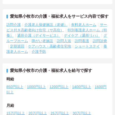
愛知県小牧市の介護・福祉求人をサービス内容で探す
訪問介護
介護老人保健施設（老健）
有料老人ホーム
サー
ビス付き高齢者向け住宅（サ高住）
特別養護老人ホーム（特
養）
通所介護（デイサービス）
デイケア（通所リハ）
グ
ループホーム
障がい者施設
訪問入浴
訪問看護
訪問診療
定期巡回
ケアハウス・高齢者住宅地
ショートステイ
養
護老人ホーム
介護予防
愛知県小牧市の介護・福祉求人を給与で探す
時給
850円以上
1000円以上
1200円以上
1400円以上
1600円
以上
月給
15万円以上
20万円以上
25万円以上
30万円以上