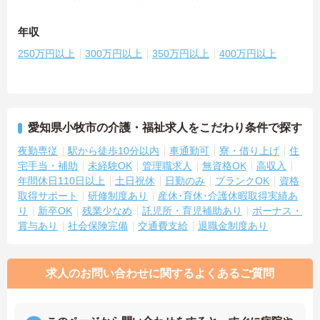
年収
250万円以上
300万円以上
350万円以上
400万円以上
愛知県小牧市の介護・福祉求人をこだわり条件で探す
夜勤専従
駅から徒歩10分以内
車通勤可
寮・借り上げ
住
宅手当・補助
未経験OK
管理職求人
無資格OK
高収入
年間休日110日以上
土日祝休
日勤のみ
ブランクOK
資格
取得サポート
研修制度あり
産休･育休･介護休暇取得実績あ
り
新卒OK
残業少なめ
託児所・育児補助あり
ボーナス・
賞与あり
社会保険完備
交通費支給
退職金制度あり
求人のお問い合わせに関するよくあるご質問