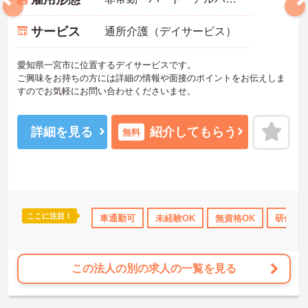
サービス
通所介護（デイサービス）
愛知県一宮市に位置するデイサービスです。
ご興味をお持ちの方には詳細の情報や面接のポイントをお伝えしま
すのでお気軽にお問い合わせくださいませ。
詳細を見る
紹介してもらう
無料
ここに注目！
当・補助
研修制度あり
車通勤可
産休･育休･介護休暇取得実績あり
未経験OK
無資格OK
研修制
ボーナ
この法人の別の求人の一覧を見る