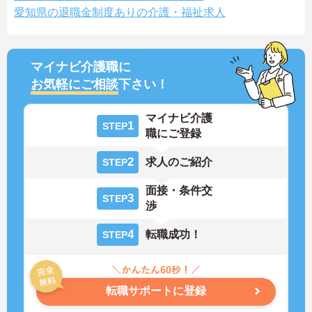
愛知県の退職金制度ありの介護・福祉求人
マイナビ介護職に
お気軽にご相談
下さい！
マイナビ介護
1
STEP
職にご登録
2
求人のご紹介
STEP
面接・条件交
3
STEP
渉
4
転職成功！
STEP
転職サポートに登録