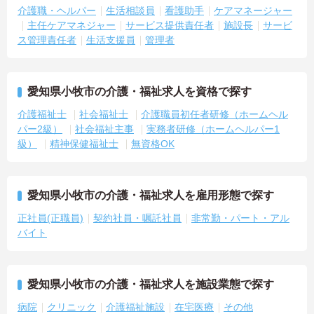
介護職・ヘルパー
生活相談員
看護助手
ケアマネージャー
主任ケアマネジャー
サービス提供責任者
施設長
サービ
ス管理責任者
生活支援員
管理者
愛知県小牧市の介護・福祉求人を資格で探す
介護福祉士
社会福祉士
介護職員初任者研修（ホームヘル
パー2級）
社会福祉主事
実務者研修（ホームヘルパー1
級）
精神保健福祉士
無資格OK
愛知県小牧市の介護・福祉求人を雇用形態で探す
正社員(正職員)
契約社員・嘱託社員
非常勤・パート・アル
バイト
愛知県小牧市の介護・福祉求人を施設業態で探す
病院
クリニック
介護福祉施設
在宅医療
その他