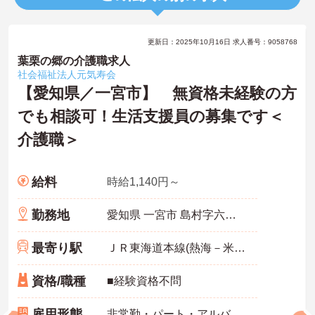
更新日：2025年10月16日 求人番号：9058768
葉栗の郷の介護職求人
社会福祉法人元気寿会
【愛知県／一宮市】 無資格未経験の方
でも相談可！生活支援員の募集です＜
介護職＞
給料
時給1,140円～
勤務地
愛知県 一宮市 島村字六反田60
最寄り駅
ＪＲ東海道本線(熱海－米原)「木曽川駅」バス・車10分
資格/職種
■経験資格不問
雇用形態
非常勤・パート・アルバイト