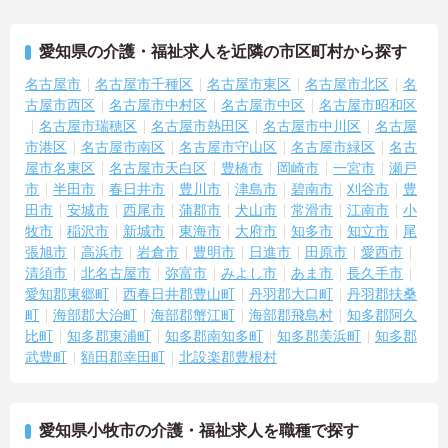
愛知県の介護・福祉求人を近隣の市区町村から探す
名古屋市
名古屋市千種区
名古屋市東区
名古屋市北区
名
古屋市西区
名古屋市中村区
名古屋市中区
名古屋市昭和区
名古屋市瑞穂区
名古屋市熱田区
名古屋市中川区
名古屋
市港区
名古屋市南区
名古屋市守山区
名古屋市緑区
名古
屋市名東区
名古屋市天白区
豊橋市
岡崎市
一宮市
瀬戸
市
半田市
春日井市
豊川市
津島市
碧南市
刈谷市
豊
田市
安城市
西尾市
蒲郡市
犬山市
常滑市
江南市
小
牧市
稲沢市
新城市
東海市
大府市
知多市
知立市
尾
張旭市
高浜市
岩倉市
豊明市
日進市
田原市
愛西市
清須市
北名古屋市
弥富市
みよし市
あま市
長久手市
愛知郡東郷町
西春日井郡豊山町
丹羽郡大口町
丹羽郡扶桑
町
海部郡大治町
海部郡蟹江町
海部郡飛島村
知多郡阿久
比町
知多郡東浦町
知多郡南知多町
知多郡美浜町
知多郡
武豊町
額田郡幸田町
北設楽郡豊根村
愛知県小牧市の介護・福祉求人を職種で探す