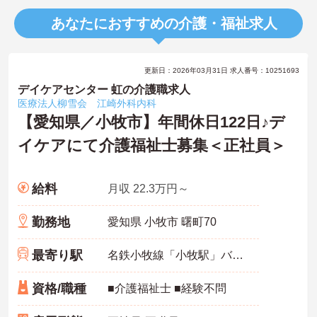
あなたにおすすめの介護・福祉求人
更新日：2026年03月31日 求人番号：10251693
デイケアセンター 虹の介護職求人
医療法人柳雪会 江崎外科内科
【愛知県／小牧市】年間休日122日♪デ
イケアにて介護福祉士募集＜正社員＞
給料
月収 22.3万円～
勤務地
愛知県 小牧市 曙町70
最寄り駅
名鉄小牧線「小牧駅」バス・車7分
資格/職種
■介護福祉士 ■経験不問