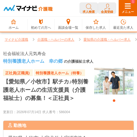
0
1
求人検索
会員登録
メニュー
ホーム
初めての方へ
面談会場一覧
保存した求人
最近見た求人
マイナビ介護職
介護職・ヘルパーの求人
愛知県の介護職・ヘルパー求人
社会福祉法人元気寿会
特別養護老人ホーム 幸の郷
の介護福祉士求人
正社員(正職員)
特別養護老人ホーム（特養）
【愛知県／小牧市】駅チカ♪特別養
護老人ホームの生活支援員（介護
福祉士）の募集！＜正社員＞
更新日：2026年07月14日 求人番号：586004
勤務地