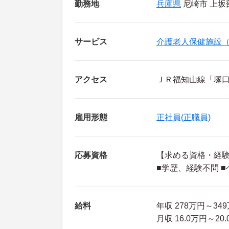
勤務地
兵庫県
尼崎市 上坂部2
サービス
介護老人保健施設
アクセス
ＪＲ福知山線「塚口
雇用形態
正社員(正職員)
応募資格
【求める資格・経
■学歴、経験不問 
給料
年収 278万円～3
月収 16.0万円～2