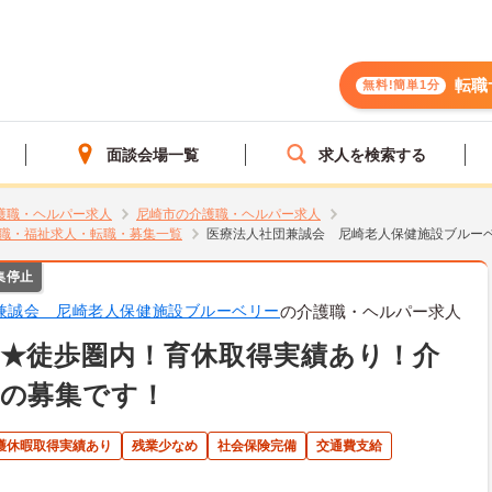
転職
無料!簡単1分
面談会場一覧
求人を検索する
護職・ヘルパー求人
尼崎市の介護職・ヘルパー求人
職・福祉求人・転職・募集一覧
医療法人社団兼誠会 尼崎老人保健施設ブルー
集停止
兼誠会 尼崎老人保健施設ブルーベリー
の介護職・ヘルパー求人
★徒歩圏内！育休取得実績あり！介
職の募集です！
介護休暇取得実績あり
残業少なめ
社会保険完備
交通費支給