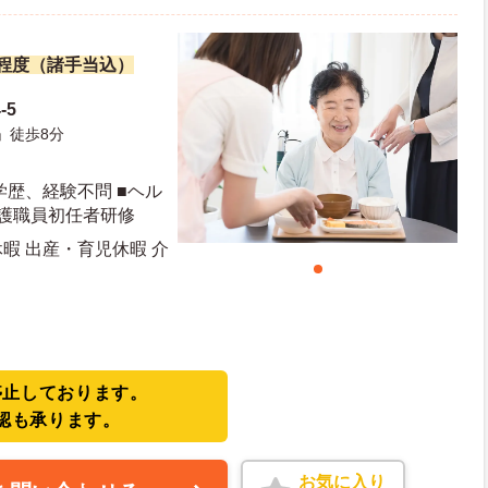
万円程度（諸手当込）
-5
」徒歩8分
学歴、経験不問 ■ヘル
介護職員初任者研修
休暇 出産・育児休暇 介
停止しております。
認も承ります。
お気に入り