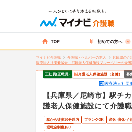
TOP
初めての方へ
マイナビ介護職
介護職・ヘルパーの求人
兵庫県の介
医療法人社団兼誠会 尼崎老人保健施設ブルーベリーの介護
正社員(正職員)
介護老人保健施設（老健）
募
医療法人社団
【兵庫県／尼崎市】駅チカ
護老人保健施設にて介護
駅から徒歩10分以内
ブランクOK
産休･育休･
退職金制度あり