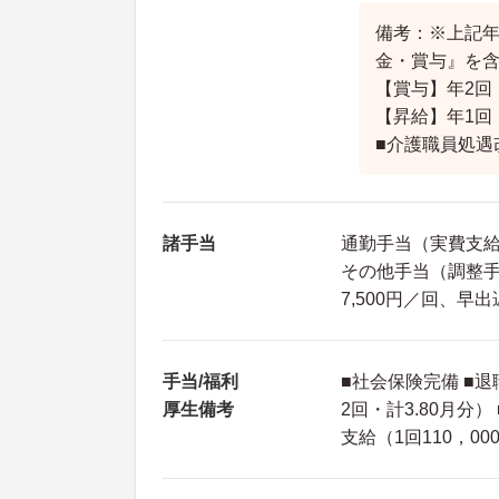
備考：※上記
金・賞与』を
【賞与】年2回
【昇給】年1回
■介護職員処遇
諸手当
通勤手当（実費支給 
その他手当（調整手当
7,500円／回、早
手当/福利
■社会保険完備 ■
厚生備考
2回・計3.80月分
支給（1回110，0