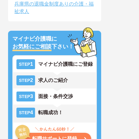
兵庫県の退職金制度ありの介護・福
祉求人
マイナビ介護職に
お気軽にご相談
下さい！
1
マイナビ介護職にご登録
STEP
2
求人のご紹介
STEP
3
面接・条件交渉
STEP
4
転職成功！
STEP
転職サポートに登録