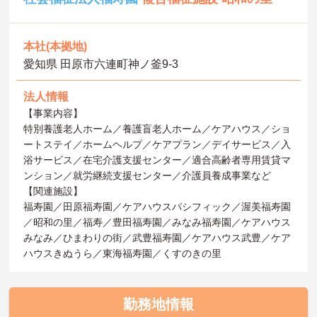
本社(本拠地)
愛知県 田原市六連町神ノ釜9‐3
法人情報
【事業内容】
特別養護老人ホーム／養護盲老人ホーム／ケアハウス／ショ
ートステイ／ホームヘルプ／ケアプラン／デイサービス／入
浴サービス／在宅介護支援センター／適合高齢者専用賃貸マ
ンション／就労継続支援センター／介護員養成事業など
【関連施設】
福寿園／田原福寿園／ケアハウスパシフィック／渥美福寿園
／昭和の里／福寿／豊田福寿園／みなみ福寿園／ケアハウス
みなみ／ひまわりの街／武豊福寿園／ケアハウス武豊／ケア
ハウスきぬうら／東海福寿園／くすのきの里
勤務地情報