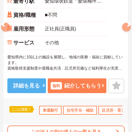
最寄り駅
愛知環状鉄道「愛環梅坪駅」バス・車7分
資格/職種
■不問
雇用形態
正社員(正職員)
サービス
その他
愛知県内に10以上の施設を展開し、地域の医療・福祉に貢献してい
ます。
資格取得支援制度や退職金共済、託児所完備など福利厚生が充実し
ています。
ご興味ある方には、面接対策ポイントなど、さらに詳細をお話しい
たしますのでお気軽にご相談ください。
詳細を見る
紹介してもらう
無料
ここに注目！
補助
無資格OK
年間休日110日以上
車通勤可
住宅手当・補助
ブランクOK
託児所・育児補
資格取得サ
この法人の別の求人の一覧を見る