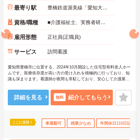
最寄り駅
豊橋鉄道渥美線「愛知大学前駅」バス・車9分
資格/職種
■介護福祉士、実務者研修、初任者研修 いずれか ※特養、老健、病院、有老などの実務経験1年以上ある方
雇用形態
正社員(正職員)
サービス
訪問看護
愛知県豊橋市に位置する、2024年10月開設した住宅型有料老人ホー
ムです。医療依存度が高い方の受け入れを積極的に行っており、知
識も深まります。看護師が夜間も常駐しており、安心して介護業務
に専念できる環境です。
ご興味をお持ちの方には詳細の情報や面接のポイントをお伝えしま
すのでお気軽にお問い合わせくださいませ。
詳細を見る
紹介してもらう
無料
ここに注目！
車通勤可
残業少なめ
年間休日110日以上