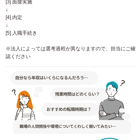
[3] 面接実施
↓
[4] 内定
↓
[5] 入職手続き
※法人によっては選考過程が異なりますので、担当にご確
認ください