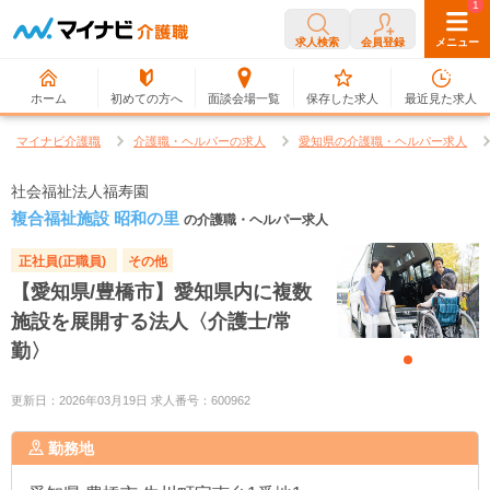
0
1
求人検索
会員登録
メニュー
ホーム
初めての方へ
面談会場一覧
保存した求人
最近見た求人
マイナビ介護職
介護職・ヘルパーの求人
愛知県の介護職・ヘルパー求人
社会福祉法人福寿園
複合福祉施設 昭和の里
の介護職・ヘルパー求人
正社員(正職員)
その他
【愛知県/豊橋市】愛知県内に複数
施設を展開する法人〈介護士/常
勤〉
更新日：2026年03月19日 求人番号：600962
勤務地