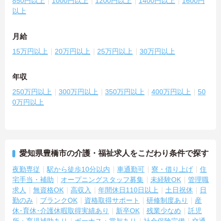
850円以上
1000円以上
1200円以上
1400円以上
1600円
以上
月給
15万円以上
20万円以上
25万円以上
30万円以上
年収
250万円以上
300万円以上
350万円以上
400万円以上
50
0万円以上
愛知県豊橋市の介護・福祉求人をこだわり条件で探す
夜勤専従
駅から徒歩10分以内
車通勤可
寮・借り上げ
住
宅手当・補助
オープニングスタッフ募集
未経験OK
管理職
求人
無資格OK
高収入
年間休日110日以上
土日祝休
日
勤のみ
ブランクOK
資格取得サポート
研修制度あり
産
休･育休･介護休暇取得実績あり
新卒OK
残業少なめ
託児
所・育児補助あり
ボーナス・賞与あり
社会保険完備
交通