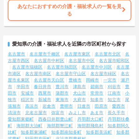
あなたにおすすめの介護・福祉求人の一覧を見
る
愛知県の介護・福祉求人を近隣の市区町村から探す
名古屋市
名古屋市千種区
名古屋市東区
名古屋市北区
名
古屋市西区
名古屋市中村区
名古屋市中区
名古屋市昭和区
名古屋市瑞穂区
名古屋市熱田区
名古屋市中川区
名古屋
市港区
名古屋市南区
名古屋市守山区
名古屋市緑区
名古
屋市名東区
名古屋市天白区
豊橋市
岡崎市
一宮市
瀬戸
市
半田市
春日井市
豊川市
津島市
碧南市
刈谷市
豊
田市
安城市
西尾市
蒲郡市
犬山市
常滑市
江南市
小
牧市
稲沢市
新城市
東海市
大府市
知多市
知立市
尾
張旭市
高浜市
岩倉市
豊明市
日進市
田原市
愛西市
清須市
北名古屋市
弥富市
みよし市
あま市
長久手市
愛知郡東郷町
西春日井郡豊山町
丹羽郡大口町
丹羽郡扶桑
町
海部郡大治町
海部郡蟹江町
海部郡飛島村
知多郡阿久
比町
知多郡東浦町
知多郡南知多町
知多郡美浜町
知多郡
武豊町
額田郡幸田町
北設楽郡豊根村