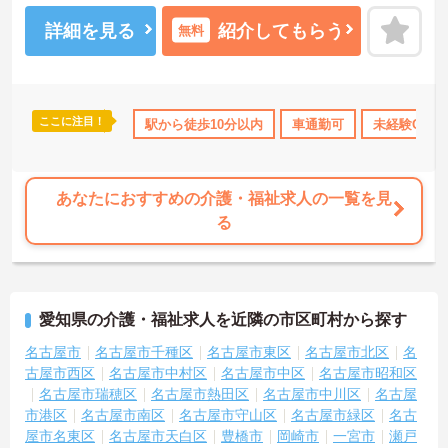
詳細を見る
紹介してもらう
無料
ここに注目！
資格取得サポート
研修制度あり
駅から徒歩10分以内
産休･育休･介護休暇取得実績あり
車通勤可
未経験OK
あなたにおすすめの介護・福祉求人の一覧を見
る
愛知県の介護・福祉求人を近隣の市区町村から探す
名古屋市
名古屋市千種区
名古屋市東区
名古屋市北区
名
古屋市西区
名古屋市中村区
名古屋市中区
名古屋市昭和区
名古屋市瑞穂区
名古屋市熱田区
名古屋市中川区
名古屋
市港区
名古屋市南区
名古屋市守山区
名古屋市緑区
名古
屋市名東区
名古屋市天白区
豊橋市
岡崎市
一宮市
瀬戸