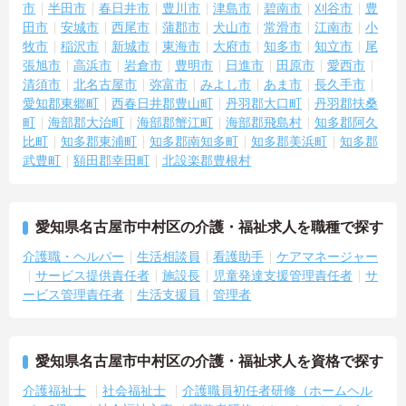
市
半田市
春日井市
豊川市
津島市
碧南市
刈谷市
豊
田市
安城市
西尾市
蒲郡市
犬山市
常滑市
江南市
小
牧市
稲沢市
新城市
東海市
大府市
知多市
知立市
尾
張旭市
高浜市
岩倉市
豊明市
日進市
田原市
愛西市
清須市
北名古屋市
弥富市
みよし市
あま市
長久手市
愛知郡東郷町
西春日井郡豊山町
丹羽郡大口町
丹羽郡扶桑
町
海部郡大治町
海部郡蟹江町
海部郡飛島村
知多郡阿久
比町
知多郡東浦町
知多郡南知多町
知多郡美浜町
知多郡
武豊町
額田郡幸田町
北設楽郡豊根村
愛知県名古屋市中村区の介護・福祉求人を職種で探す
介護職・ヘルパー
生活相談員
看護助手
ケアマネージャー
サービス提供責任者
施設長
児童発達支援管理責任者
サ
ービス管理責任者
生活支援員
管理者
愛知県名古屋市中村区の介護・福祉求人を資格で探す
介護福祉士
社会福祉士
介護職員初任者研修（ホームヘル