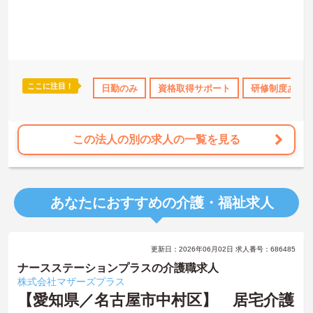
ここに注目！
なめ
年間休日110日以上
日勤のみ
ブランクOK
資格取得サポート
資格取得サポート
研修制度あり
研
この法人の別の求人の一覧を見る
あなたにおすすめの介護・福祉求人
更新日：2026年06月02日 求人番号：686485
ナースステーションプラスの介護職求人
株式会社マザーズプラス
【愛知県／名古屋市中村区】 居宅介護