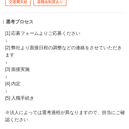
交通費支給
退職金制度あり
選考プロセス
[1] 応募フォームよりご応募ください
↓
[2] 弊社より面接日程の調整などの連絡をさせていただき
ます
↓
[3] 面接実施
↓
[4] 内定
↓
[5] 入職手続き
※法人によっては選考過程が異なりますので、担当にご確
認ください