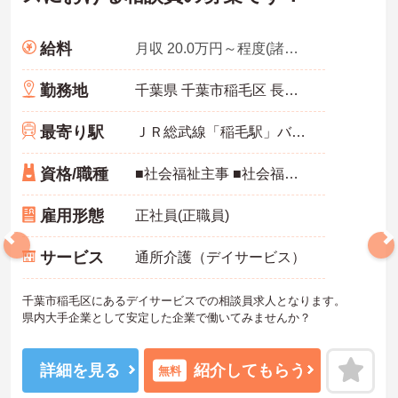
給料
月収 20.0万円～程度(諸手当込)
勤務地
千葉県 千葉市稲毛区 長沼町252-5
最寄り駅
ＪＲ総武線「稲毛駅」バス・車20分
資格/職種
■社会福祉主事 ■社会福祉士
雇用形態
正社員(正職員)
サービス
通所介護（デイサービス）
千葉市稲毛区にあるデイサービスでの相談員求人となります。
県内大手企業として安定した企業で働いてみませんか？
詳細を見る
紹介してもらう
無料