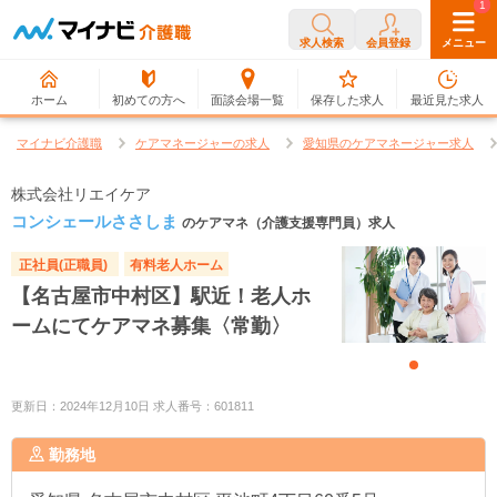
0
1
求人検索
会員登録
メニュー
ホーム
初めての方へ
面談会場一覧
保存した求人
最近見た求人
マイナビ介護職
ケアマネージャーの求人
愛知県のケアマネージャー求人
株式会社リエイケア
コンシェールささしま
のケアマネ（介護支援専門員）求人
正社員(正職員)
有料老人ホーム
【名古屋市中村区】駅近！老人ホ
ームにてケアマネ募集〈常勤〉
更新日：2024年12月10日 求人番号：601811
勤務地