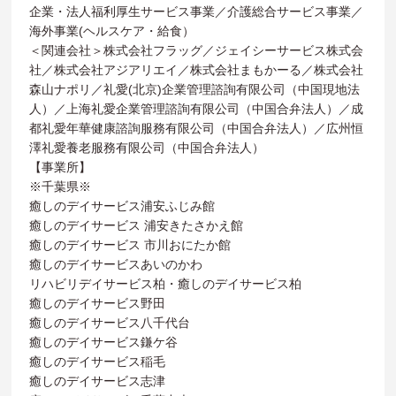
企業・法人福利厚生サービス事業／介護総合サービス事業／
海外事業(ヘルスケア・給食）
＜関連会社＞株式会社フラッグ／ジェイシーサービス株式会
社／株式会社アジアリエイ／株式会社まもかーる／株式会社
森山ナポリ／礼愛(北京)企業管理諮詢有限公司（中国現地法
人）／上海礼愛企業管理諮詢有限公司（中国合弁法人）／成
都礼愛年華健康諮詢服務有限公司（中国合弁法人）／広州恒
澤礼愛養老服務有限公司（中国合弁法人）
【事業所】
※千葉県※
癒しのデイサービス浦安ふじみ館
癒しのデイサービス 浦安きたさかえ館
癒しのデイサービス 市川おにたか館
癒しのデイサービスあいのかわ
リハビリデイサービス柏・癒しのデイサービス柏
癒しのデイサービス野田
癒しのデイサービス八千代台
癒しのデイサービス鎌ケ谷
癒しのデイサービス稲毛
癒しのデイサービス志津