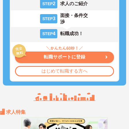
2
求人のご紹介
STEP
面接・条件交
3
STEP
渉
4
転職成功！
STEP
転職サポートに登録
はじめて転職する方へ
求人特集