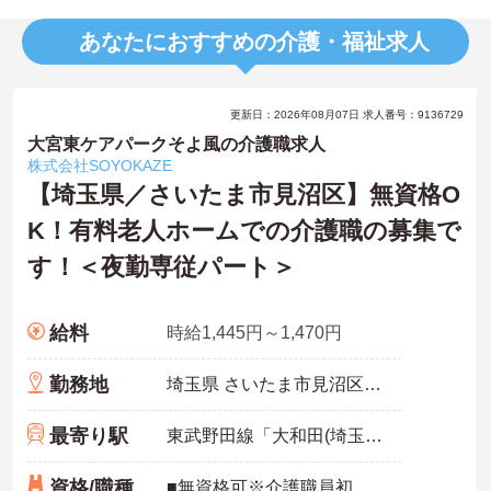
あなたにおすすめの介護・福祉求人
更新日：2026年08月07日 求人番号：9136729
大宮東ケアパークそよ風の介護職求人
株式会社SOYOKAZE
【埼玉県／さいたま市見沼区】無資格O
K！有料老人ホームでの介護職の募集で
す！＜夜勤専従パート＞
給料
時給1,445円～1,470円
勤務地
埼玉県 さいたま市見沼区 南中野1117-3
最寄り駅
東武野田線「大和田(埼玉)駅」徒歩21分
資格/職種
■無資格可※介護職員初任者研修（ヘルパー2級）以上、介護福祉士 いずれかあれば尚可■経験不問