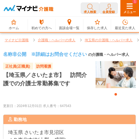
0
1
求人検索
会員登録
メニュー
ホーム
初めての方へ
面談会場一覧
保存した求人
最近見た求人
マイナビ介護職
介護職・ヘルパーの求人
埼玉県の介護職・ヘルパー求人
名称非公開 ※詳細はお問合せください
の介護職・ヘルパー求人
正社員(正職員)
訪問看護
【埼玉県／さいたま市】 訪問介
護での介護士常勤募集です
更新日：2024年12月01日 求人番号：647543
勤務地
埼玉県
さいたま市見沼区