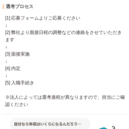
選考プロセス
[1] 応募フォームよりご応募ください
↓
[2] 弊社より面接日程の調整などの連絡をさせていただき
ます
↓
[3] 面接実施
↓
[4] 内定
↓
[5] 入職手続き
※法人によっては選考過程が異なりますので、担当にご確
認ください