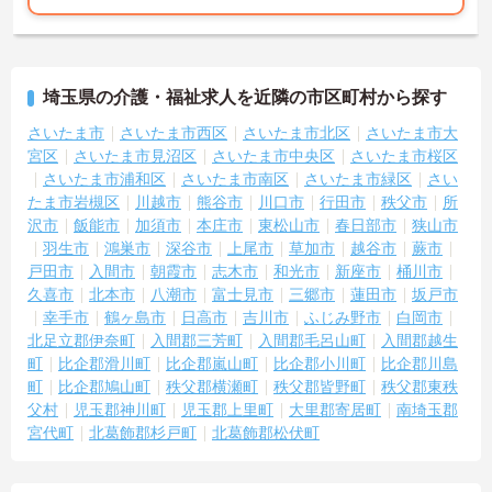
埼玉県の介護・福祉求人を近隣の市区町村から探す
さいたま市
さいたま市西区
さいたま市北区
さいたま市大
宮区
さいたま市見沼区
さいたま市中央区
さいたま市桜区
さいたま市浦和区
さいたま市南区
さいたま市緑区
さい
たま市岩槻区
川越市
熊谷市
川口市
行田市
秩父市
所
沢市
飯能市
加須市
本庄市
東松山市
春日部市
狭山市
羽生市
鴻巣市
深谷市
上尾市
草加市
越谷市
蕨市
戸田市
入間市
朝霞市
志木市
和光市
新座市
桶川市
久喜市
北本市
八潮市
富士見市
三郷市
蓮田市
坂戸市
幸手市
鶴ヶ島市
日高市
吉川市
ふじみ野市
白岡市
北足立郡伊奈町
入間郡三芳町
入間郡毛呂山町
入間郡越生
町
比企郡滑川町
比企郡嵐山町
比企郡小川町
比企郡川島
町
比企郡鳩山町
秩父郡横瀬町
秩父郡皆野町
秩父郡東秩
父村
児玉郡神川町
児玉郡上里町
大里郡寄居町
南埼玉郡
宮代町
北葛飾郡杉戸町
北葛飾郡松伏町