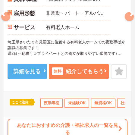
雇用形態
非常勤・パート・アルバイト
サービス
有料老人ホーム
埼玉県さいたま市見沼区に位置する有料老人ホームでの夜勤専従介
護職の募集です！
週2日～勤務可☆プライベートとの両立が取りやすい環境です♪
ご興味ある方には、面接対策ポイントなど、さらに詳細をお話しい
たしますのでお気軽にご相談ください。
詳細を見る
紹介してもらう
無料
ここに注目！
研修制度あり
産休･育休･介護休暇取得実績あり
夜勤専従
未経験OK
無資格OK
社会保険完備
社会保
あなたにおすすめの介護・福祉求人の一覧を見
る