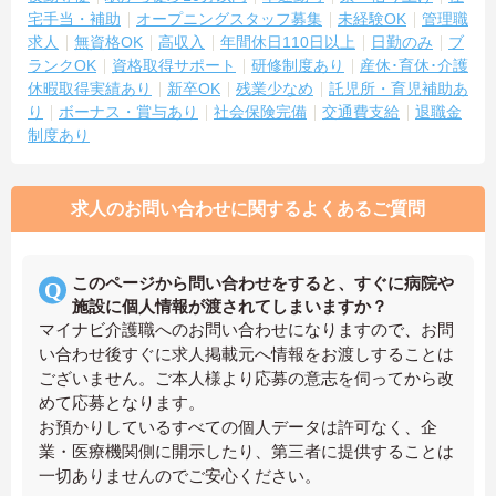
宅手当・補助
オープニングスタッフ募集
未経験OK
管理職
求人
無資格OK
高収入
年間休日110日以上
日勤のみ
ブ
ランクOK
資格取得サポート
研修制度あり
産休･育休･介護
休暇取得実績あり
新卒OK
残業少なめ
託児所・育児補助あ
り
ボーナス・賞与あり
社会保険完備
交通費支給
退職金
制度あり
求人のお問い合わせに関するよくあるご質問
このページから問い合わせをすると、すぐに病院や
施設に個人情報が渡されてしまいますか？
マイナビ介護職へのお問い合わせになりますので、お問
い合わせ後すぐに求人掲載元へ情報をお渡しすることは
ございません。ご本人様より応募の意志を伺ってから改
めて応募となります。
お預かりしているすべての個人データは許可なく、企
業・医療機関側に開示したり、第三者に提供することは
一切ありませんのでご安心ください。