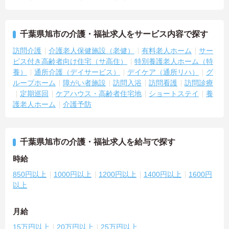
千葉県旭市の介護・福祉求人をサービス内容で探す
訪問介護
介護老人保健施設（老健）
有料老人ホーム
サー
ビス付き高齢者向け住宅（サ高住）
特別養護老人ホーム（特
養）
通所介護（デイサービス）
デイケア（通所リハ）
グ
ループホーム
障がい者施設
訪問入浴
訪問看護
訪問診療
定期巡回
ケアハウス・高齢者住宅地
ショートステイ
養
護老人ホーム
介護予防
千葉県旭市の介護・福祉求人を給与で探す
時給
850円以上
1000円以上
1200円以上
1400円以上
1600円
以上
月給
15万円以上
20万円以上
25万円以上