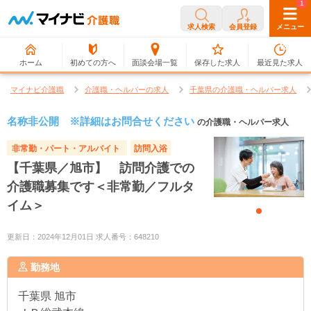
0
1
求人検索
会員登録
メニュー
ホーム
初めての方へ
面談会場一覧
保存した求人
最近見た求人
マイナビ介護職
介護職・ヘルパーの求人
千葉県の介護職・ヘルパー求人
名称非公開 ※詳細はお問合せください
の介護職・ヘルパー求人
非常勤・パート・アルバイト
訪問入浴
【千葉県／旭市】 訪問介護での
介護職募集です＜非常勤／フルタ
イム＞
更新日：2024年12月01日 求人番号：648210
勤務地
千葉県
旭市