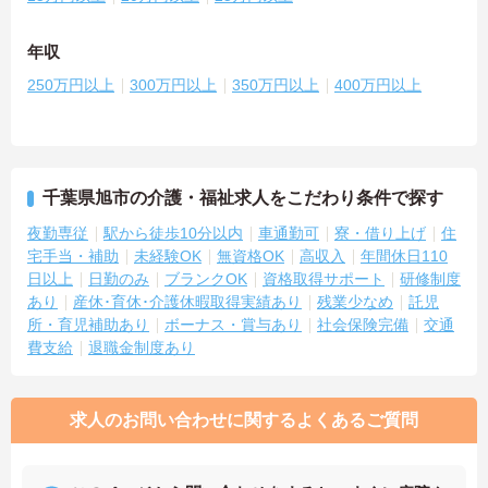
年収
250万円以上
300万円以上
350万円以上
400万円以上
千葉県旭市の介護・福祉求人をこだわり条件で探す
夜勤専従
駅から徒歩10分以内
車通勤可
寮・借り上げ
住
宅手当・補助
未経験OK
無資格OK
高収入
年間休日110
日以上
日勤のみ
ブランクOK
資格取得サポート
研修制度
あり
産休･育休･介護休暇取得実績あり
残業少なめ
託児
所・育児補助あり
ボーナス・賞与あり
社会保険完備
交通
費支給
退職金制度あり
求人のお問い合わせに関するよくあるご質問