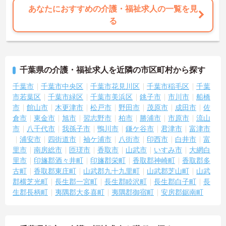
あなたにおすすめの介護・福祉求人の一覧を見
る
千葉県の介護・福祉求人を近隣の市区町村から探す
千葉市
千葉市中央区
千葉市花見川区
千葉市稲毛区
千葉
市若葉区
千葉市緑区
千葉市美浜区
銚子市
市川市
船橋
市
館山市
木更津市
松戸市
野田市
茂原市
成田市
佐
倉市
東金市
旭市
習志野市
柏市
勝浦市
市原市
流山
市
八千代市
我孫子市
鴨川市
鎌ケ谷市
君津市
富津市
浦安市
四街道市
袖ケ浦市
八街市
印西市
白井市
富
里市
南房総市
匝瑳市
香取市
山武市
いすみ市
大網白
里市
印旛郡酒々井町
印旛郡栄町
香取郡神崎町
香取郡多
古町
香取郡東庄町
山武郡九十九里町
山武郡芝山町
山武
郡横芝光町
長生郡一宮町
長生郡睦沢町
長生郡白子町
長
生郡長柄町
夷隅郡大多喜町
夷隅郡御宿町
安房郡鋸南町