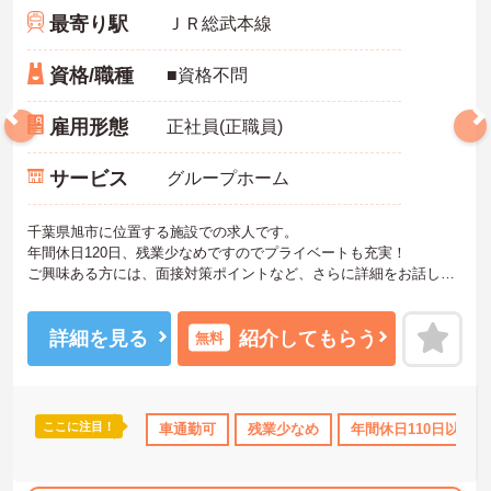
最寄り駅
ＪＲ総武本線
資格/職種
■資格不問
雇用形態
正社員(正職員)
サービス
グループホーム
千葉県旭市に位置する施設での求人です。
年間休日120日、残業少なめですのでプライベートも充実！
ご興味ある方には、面接対策ポイントなど、さらに詳細をお話しい
たしますのでお気軽にご相談ください。
詳細を見る
紹介してもらう
無料
ここに注目！
OK
資格取得サポート
車通勤可
研修制度あり
残業少なめ
産休･育休･介護休暇取得実
年間休日110日以上