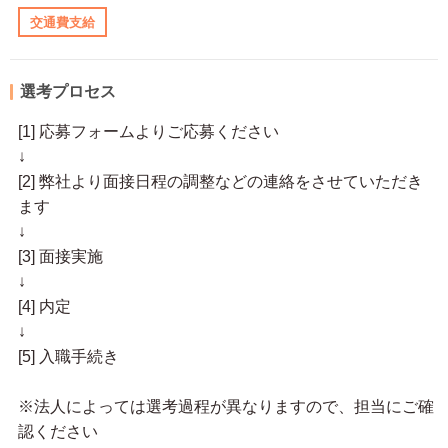
交通費支給
選考プロセス
[1] 応募フォームよりご応募ください
↓
[2] 弊社より面接日程の調整などの連絡をさせていただき
ます
↓
[3] 面接実施
↓
[4] 内定
↓
[5] 入職手続き
※法人によっては選考過程が異なりますので、担当にご確
認ください