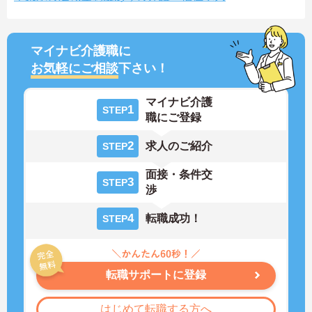
マイナビ介護職に
お気軽にご相談
下さい！
マイナビ介護
1
STEP
職にご登録
2
求人のご紹介
STEP
面接・条件交
3
STEP
渉
4
転職成功！
STEP
転職サポートに登録
はじめて転職する方へ