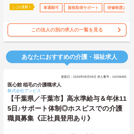
ここに注目！
り
産休･育休･介護休暇取得実績あり
車通勤可
資格取得サポート
高収入
社会保険完備
研修制度あり
この法人の別の求人の一覧を見る
あなたにおすすめの介護・福祉求人
更新日：2026年08月06日 求人番号：10258485
医心館 稲毛の介護職求人
株式会社アンビス
【千葉県／千葉市】高水準給与＆年休11
5日♪サポート体制◎ホスピスでの介護
職員募集《正社員登用あり》