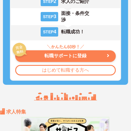
2
求人のご紹介
STEP
面接・条件交
3
STEP
渉
4
転職成功！
STEP
転職サポートに登録
はじめて転職する方へ
求人特集