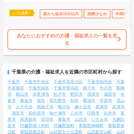
っています。働き方の面では、夜勤明けの翌日が原則として公休と
なるほか、月平均の残業時間も5時間から7時間程度とかなり少なめ
ここに注目！
研修制度あり
産休･育休･介護休暇取得実績あり
駅から徒歩10分以内
残業少なめ
社会保険完備
年間休日1
です。常勤スタッフの比率が90パーセントを超えているため急な勤
務変更が発生しにくく、あらかじめ決められた訪問予定表に沿って
規則正しく働けます。入職後は現場スタッフによるお一人おひとり
に合わせた個別のOJT研修が実施されます。eラーニングも導入され
あなたにおすすめの介護・福祉求人の一覧を見
ており、多職種と連携しながら専門性を着実に深めていける環境が
る
用意されています。
★おすすめPOINT★
＜個別ＯＪＴとチーム連携で着実に成長！＞
・入職後はお一人おひとりの習熟度に合わせた個別のＯＪＴ研修を
千葉県の介護・福祉求人を近隣の市区町村から探す
実施し、ｅラーニングを用いた学習の機会も提供されます
・施設内には看護師が24時間常駐しており、急変時の対応や専門的
千葉市
千葉市中央区
千葉市花見川区
千葉市稲毛区
千葉
な医療処置は看護師が担当するため負担が減ります
市若葉区
千葉市緑区
千葉市美浜区
銚子市
市川市
船橋
・介護スタッフと看護スタッフの比率が1対1で相談しやすく、初任
市
館山市
木更津市
松戸市
野田市
茂原市
成田市
佐
者研修や実務者研修からでも着実に専門性を高められます
倉市
東金市
旭市
習志野市
柏市
勝浦市
市原市
流山
＜残業月7時間以下で身体の負担を軽減！＞
市
八千代市
我孫子市
鴨川市
鎌ケ谷市
君津市
富津市
・常勤で働くスタッフの比率が90パーセント以上と高く、急なシフ
浦安市
四街道市
袖ケ浦市
八街市
印西市
白井市
富
ト変更や無理な長時間勤務が発生しにくい人員体制です
・訪問スケジュールに沿って施設内でのケアを行うため、月平均の
里市
南房総市
匝瑳市
香取市
山武市
いすみ市
大網白
残業時間は5時間から7時間程度とかなり少なめに抑えられます
里市
印旛郡酒々井町
印旛郡栄町
香取郡神崎町
香取郡多
・夜勤明けの翌日は原則としてお休みとなるシフト編成が組まれて
古町
香取郡東庄町
山武郡九十九里町
山武郡芝山町
山武