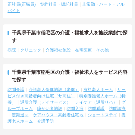
正社員(正職員)
契約社員・嘱託社員
非常勤・パート・アル
バイト
千葉県千葉市稲毛区の介護・福祉求人を施設業態で探
す
病院
クリニック
介護福祉施設
在宅医療
その他
千葉県千葉市稲毛区の介護・福祉求人をサービス内容
で探す
訪問介護
介護老人保健施設（老健）
有料老人ホーム
サー
ビス付き高齢者向け住宅（サ高住）
特別養護老人ホーム（特
養）
通所介護（デイサービス）
デイケア（通所リハ）
グ
ループホーム
障がい者施設
訪問入浴
訪問看護
訪問診療
定期巡回
ケアハウス・高齢者住宅地
ショートステイ
養
護老人ホーム
介護予防