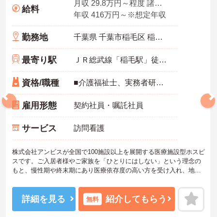
月収 29.8万円～程度 諸手当込・夜勤4回想定
給料
年収 416万円～※想定年収
勤務地
千葉県 千葉市稲毛区 稲毛東3-4-17
最寄り駅
ＪＲ総武線「稲毛駅」徒歩3分
資格/職種
■介護福祉士、実務者研修、初任者研修 いずれか ※特養、老健、病院、有老などの実務経験1年以上ある方 ※身体介護の経験年以上ある方、機械浴の使用の経験のある方歓迎
雇用形態
契約社員・嘱託社員
サービス
訪問看護
株式会社アンビスが全国で100施設以上を展開する医療施設型ホスピ
スです。ご入居者様やご家族を「ひとりにはしない」という理念の
もと、慢性期や終末期にあり医療依存度の高い方を受け入れ、地域
医療を支える社会的意義の高い事業を推進しています。現場には看
護師が24時間常駐しています。急変時の対応や医療行為は看護師が
担当するため、初任者研修や実務者研修の方も食事介助や入浴介助
詳細を見る
紹介してもらう
無料
などの生活を支えるケアに専念できる環境です。多職種で情報を共
有し、一人で判断を抱え込まないチーム連携の体制がしっかりと整