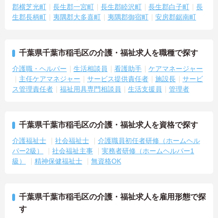
おり、しっかりと休息を取りながら長期的な就業が可能です
郡横芝光町
長生郡一宮町
長生郡睦沢町
長生郡白子町
長
＜評価制度でキャリアアップ＞
生郡長柄町
夷隅郡大多喜町
夷隅郡御宿町
安房郡鋸南町
・介護福祉士や初任者研修などの資格や実務経験、夜勤回数がしっ
かりと給与に反映されるためモチベーションを維持できます
・年次を問わずリーダーや主任などのマネジメント職へ昇格する事
例も多数あり、腰を据えて長期的なキャリア形成が可能です
千葉県千葉市稲毛区の介護・福祉求人を職種で探す
介護職・ヘルパー
生活相談員
看護助手
ケアマネージャー
主任ケアマネジャー
サービス提供責任者
施設長
サービ
ス管理責任者
福祉用具専門相談員
生活支援員
管理者
千葉県千葉市稲毛区の介護・福祉求人を資格で探す
介護福祉士
社会福祉士
介護職員初任者研修（ホームヘル
パー2級）
社会福祉主事
実務者研修（ホームヘルパー1
級）
精神保健福祉士
無資格OK
千葉県千葉市稲毛区の介護・福祉求人を雇用形態で探
す