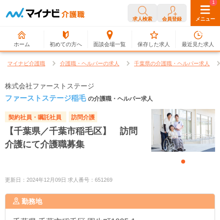
0
1
求人検索
会員登録
メニュー
ホーム
初めての方へ
面談会場一覧
保存した求人
最近見た求人
マイナビ介護職
介護職・ヘルパーの求人
千葉県の介護職・ヘルパー求人
株式会社ファーストステージ
ファーストステージ稲毛
の介護職・ヘルパー求人
契約社員・嘱託社員
訪問介護
【千葉県／千葉市稲毛区】 訪問
介護にて介護職募集
更新日：2024年12月09日 求人番号：651269
勤務地