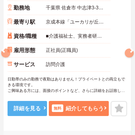
勤務地
千葉県 佐倉市 中志津3-34-11
最寄り駅
京成本線「ユーカリが丘駅」徒歩12分
資格/職種
■介護福祉士、実務者研修（ホームヘルパー1級）、介護職員初任者研修（ホームヘルパー2級） ※普通自動車免許がある方は尚良し ※無資格者・未経験者応相談
雇用形態
正社員(正職員)
サービス
訪問介護
日勤帯のみの勤務で夜勤はありません！プライベートとの両立もで
きる環境です。
ご興味ある方には、面接のポイントなど、さらに詳細をお話致しま
すのでお気軽にご相談ください。
詳細を見る
紹介してもらう
無料