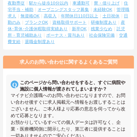
夜勤専従
駅から徒歩10分以内
車通勤可
寮・借り上げ
住
宅手当・補助
オープニングスタッフ募集
未経験OK
管理職
求人
無資格OK
高収入
年間休日110日以上
土日祝休
日
勤のみ
ブランクOK
資格取得サポート
研修制度あり
産
休･育休･介護休暇取得実績あり
新卒OK
残業少なめ
託児
所・育児補助あり
ボーナス・賞与あり
社会保険完備
交通
費支給
退職金制度あり
求人のお問い合わせに関するよくあるご質問
このページから問い合わせをすると、すぐに病院や
施設に個人情報が渡されてしまいますか？
マイナビ介護職へのお問い合わせになりますので、お問
い合わせ後すぐに求人掲載元へ情報をお渡しすることは
ございません。ご本人様より応募の意志を伺ってから改
めて応募となります。
お預かりしているすべての個人データは許可なく、企
業・医療機関側に開示したり、第三者に提供することは
一切ありませんのでご安心ください。