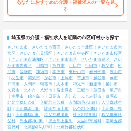
あなたにおすすめの介護・福祉求人の一覧を見
る
埼玉県の介護・福祉求人を近隣の市区町村から探す
さいたま市
さいたま市西区
さいたま市北区
さいたま市大
宮区
さいたま市見沼区
さいたま市中央区
さいたま市桜区
さいたま市浦和区
さいたま市南区
さいたま市緑区
さい
たま市岩槻区
川越市
熊谷市
川口市
行田市
秩父市
所
沢市
飯能市
加須市
本庄市
東松山市
春日部市
狭山市
羽生市
鴻巣市
深谷市
上尾市
草加市
越谷市
蕨市
戸田市
入間市
朝霞市
志木市
和光市
新座市
桶川市
久喜市
北本市
八潮市
富士見市
三郷市
蓮田市
坂戸市
幸手市
鶴ヶ島市
日高市
吉川市
ふじみ野市
白岡市
北足立郡伊奈町
入間郡三芳町
入間郡毛呂山町
入間郡越生
町
比企郡滑川町
比企郡嵐山町
比企郡小川町
比企郡川島
町
比企郡鳩山町
秩父郡横瀬町
秩父郡皆野町
秩父郡東秩
父村
児玉郡神川町
児玉郡上里町
大里郡寄居町
南埼玉郡
宮代町
北葛飾郡杉戸町
北葛飾郡松伏町