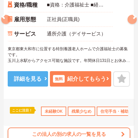
資格/職種
■資格：介護福祉士 ■経験：未経験OK ■普通自動車運転免許：記載なし★コピー不要★
雇用形態
正社員(正職員)
サービス
通所介護（デイサービス）
東京都東大和市に位置する特別養護老人ホームで介護福祉士の募集
です。
玉川上水駅からアクセス可能な施設です。年間休日131日とお休みを
しっかり確保でき、残業も少なめの環境です。住宅手当や家族手
当、退職金制度など福利厚生も充実しています。障害福祉サービス
も併設しており、幅広い経験を積みながらスキルアップを目指せま
詳細を見る
紹介してもらう
無料
す。
―――――――――――――――
■ ゆとりある働き方を実現
―――――――――――――――
ここに注目！
手当・補助
年間休日110日以上
未経験OK
産休･育休･介護休暇取得実績あり
残業少なめ
住宅手当・補助
仕事と私生活を両立しやすい環境です
・年間休日131日
・シフト制勤務
・残業ほぼなし
この法人の別の求人の一覧を見る
→ プライベートの時間もしっかり確保できます♪