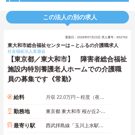
この法人の別の求人
更新日：2026年07月23日 求人番号：652703
東大和市総合福祉センターは～とふるの介護職求人
社会福祉法人友遊会
【東京都／東大和市】 障害者総合福祉
施設内特別養護老人ホームでの介護職
員の募集です《常勤》
給料
月収 22.0万円～程度（夜勤手当4回分含む）
勤務地
東京都 東大和市 桜が丘2-53-6
最寄り駅
西武拝島線「玉川上水駅」5分