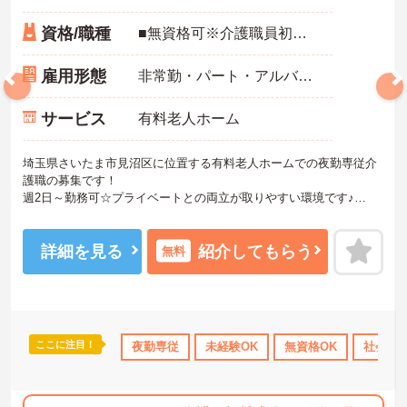
資格/職種
■無資格可※介護職員初任者研修（ヘルパー2級）以上、介護福祉士 いずれかあれば尚可■経験不問
雇用形態
非常勤・パート・アルバイト
サービス
有料老人ホーム
埼玉県さいたま市見沼区に位置する有料老人ホームでの夜勤専従介
護職の募集です！
週2日～勤務可☆プライベートとの両立が取りやすい環境です♪
ご興味ある方には、面接対策ポイントなど、さらに詳細をお話しい
たしますのでお気軽にご相談ください。
詳細を見る
紹介してもらう
無料
ここに注目！
研修制度あり
産休･育休･介護休暇取得実績あり
夜勤専従
未経験OK
無資格OK
社会保険完備
社会保