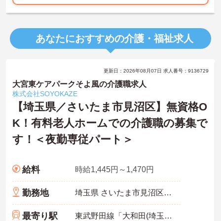
―――――――――――――――
■ 福利厚生が充実した職場
―――――――――――――――
あなたにおすすめの介護・福祉求人
安心して長く働きやすい環境です
・住宅手当あり
・家族手当あり
更新日：2026年08月07日 求人番号：9136729
・退職金制度あり
→ 将来を見据えて安定して勤務できます♪
大宮東ケアパークそよ風の介護職求人
株式会社SOYOKAZE
―――――――――――――――
【埼玉県／さいたま市見沼区】無資格O
■ 多彩な福祉に触れて成長
―――――――――――――――
K！有料老人ホームでの介護職の募集で
幅広い知識や経験を身につけやすい職場です
す！＜夜勤専従パート＞
・ユニット型特別養護老人ホーム
・障害福祉サービスを併設
・様々な利用者との関わりあり
→ 福祉職としてスキルアップを目指せます♪
給料
時給1,445円～1,470円
勤務地
埼玉県 さいたま市見沼区 南中野1117-3
最寄り駅
東武野田線「大和田(埼玉)駅」徒歩21分