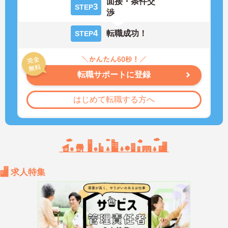
面接・条件交
3
STEP
渉
4
転職成功！
STEP
転職サポートに登録
はじめて転職する方へ
求人特集