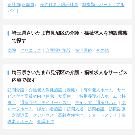
正社員(正職員)
契約社員・嘱託社員
非常勤・パート・アル
バイト
埼玉県さいたま市見沼区の介護・福祉求人を施設業態
で探す
病院
クリニック
介護福祉施設
在宅医療
その他
埼玉県さいたま市見沼区の介護・福祉求人をサービス
内容で探す
訪問介護
介護老人保健施設（老健）
有料老人ホーム
サー
ビス付き高齢者向け住宅（サ高住）
特別養護老人ホーム（特
養）
通所介護（デイサービス）
デイケア（通所リハ）
グ
ループホーム
障がい者施設
訪問入浴
訪問看護
訪問診療
定期巡回
ケアハウス・高齢者住宅地
ショートステイ
養
護老人ホーム
介護予防