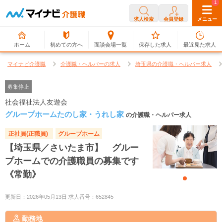
0
1
求人検索
会員登録
メニュー
ホーム
初めての方へ
面談会場一覧
保存した求人
最近見た求人
マイナビ介護職
介護職・ヘルパーの求人
埼玉県の介護職・ヘルパー求人
募集停止
社会福祉法人友遊会
グループホームたのし家・うれし家
の介護職・ヘルパー求人
正社員(正職員)
グループホーム
【埼玉県／さいたま市】 グルー
プホームでの介護職員の募集です
《常勤》
更新日：2026年05月13日 求人番号：652845
勤務地