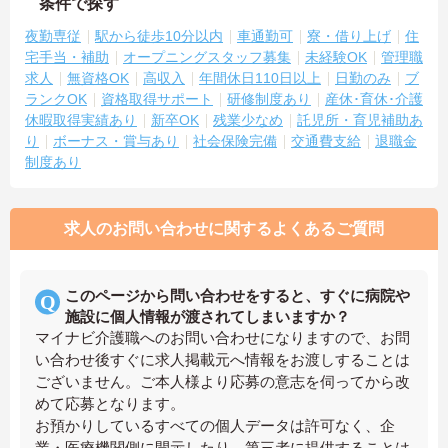
条件で探す
夜勤専従
駅から徒歩10分以内
車通勤可
寮・借り上げ
住
宅手当・補助
オープニングスタッフ募集
未経験OK
管理職
求人
無資格OK
高収入
年間休日110日以上
日勤のみ
ブ
ランクOK
資格取得サポート
研修制度あり
産休･育休･介護
休暇取得実績あり
新卒OK
残業少なめ
託児所・育児補助あ
り
ボーナス・賞与あり
社会保険完備
交通費支給
退職金
制度あり
求人のお問い合わせに関するよくあるご質問
このページから問い合わせをすると、すぐに病院や
施設に個人情報が渡されてしまいますか？
マイナビ介護職へのお問い合わせになりますので、お問
い合わせ後すぐに求人掲載元へ情報をお渡しすることは
ございません。ご本人様より応募の意志を伺ってから改
めて応募となります。
お預かりしているすべての個人データは許可なく、企
業・医療機関側に開示したり、第三者に提供することは