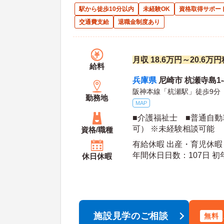
駅から徒歩10分以内
未経験OK
資格取得サポー
交通費支給
退職金制度あり
月収 18.6万円～20.6
給料
兵庫県
尼崎市 杭瀬寺島1-4
阪神本線「杭瀬駅」徒歩9分
勤務地
MAP
■介護福祉士 ■普通自動
可） ※未経験相談可能
資格/職種
有給休暇 出産・育児休暇
年間休日日数：107日 初年度有給日数：10日 最
休日休暇
大有給日数：20日
施設見学のご相談
無料