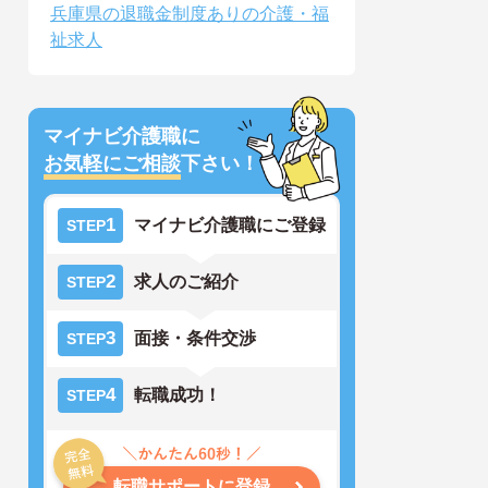
兵庫県の退職金制度ありの介護・福
祉求人
マイナビ介護職に
お気軽にご相談
下さい！
1
マイナビ介護職にご登録
STEP
2
求人のご紹介
STEP
3
面接・条件交渉
STEP
4
転職成功！
STEP
転職サポートに登録