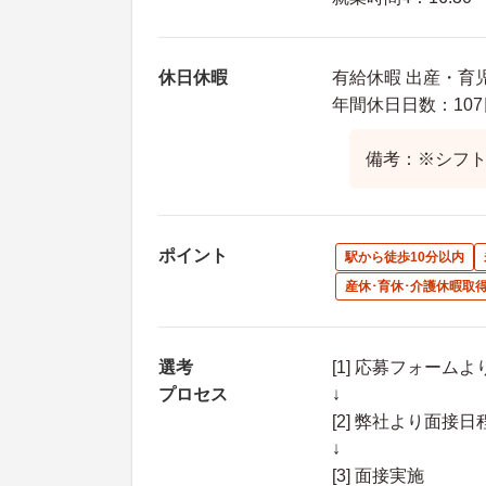
休日休暇
有給休暇 出産・育
年間休日日数：107
備考：※シフ
ポイント
駅から徒歩10分以内
産休･育休･介護休暇取
選考
[1] 応募フォーム
プロセス
↓
[2] 弊社より面
↓
[3] 面接実施