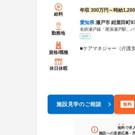
年収 300万円～時給1,20
給料
愛知県
瀬戸市 紺屋田町93
名鉄瀬戸線「尾張瀬戸駅」バ
勤務地
MAP
■ケアマネジャー（介護
資格/職種
休日休暇
施設見学のご相談
無料
無料
で求
施設への直接応募・