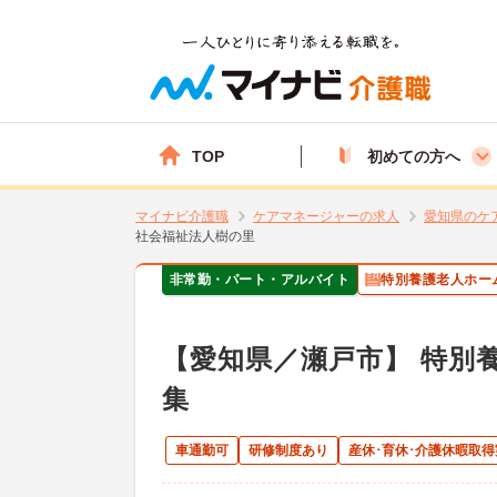
TOP
初めての方へ
マイナビ介護職
ケアマネージャーの求人
愛知県のケ
社会福祉法人樹の里
非常勤・パート・アルバイト
特別養護老人ホー
【愛知県／瀬戸市】 特別
集
車通勤可
研修制度あり
産休･育休･介護休暇取