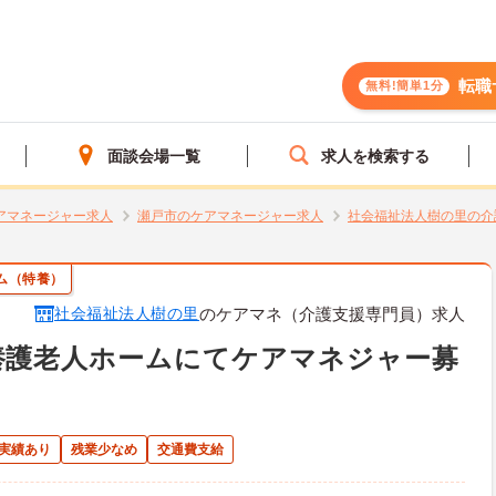
転職
無料!簡単1分
面談会場一覧
求人を検索する
アマネージャー求人
瀬戸市のケアマネージャー求人
社会福祉法人樹の里の介
ム（特養）
社会福祉法人樹の里
のケアマネ（介護支援専門員）求人
養護老人ホームにてケアマネジャー募
得実績あり
残業少なめ
交通費支給