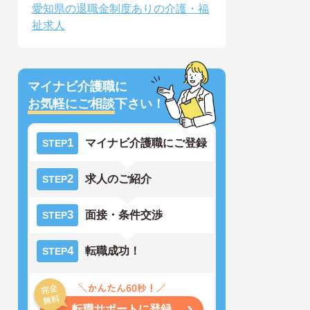
愛知県の退職金制度ありの介護・福
祉求人
マイナビ介護職に
お気軽にご相談
下さい！
1
マイナビ介護職にご登録
STEP
2
求人のご紹介
STEP
3
面接・条件交渉
STEP
4
転職成功！
STEP
転職サポートに登録