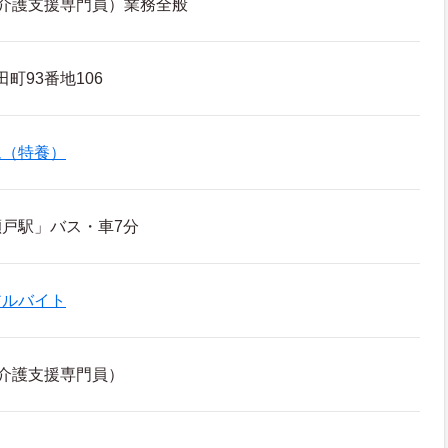
介護支援専門員）業務全般
町93番地106
ム（特養）
戸駅」バス・車7分
アルバイト
介護支援専門員）