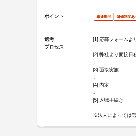
ポイント
車通勤可
研修制度あ
選考
[1] 応募フォーム
プロセス
↓
[2] 弊社より面
↓
[3] 面接実施
↓
[4] 内定
↓
[5] 入職手続き
※法人によっては