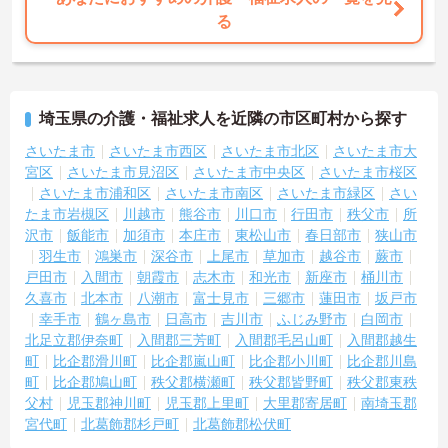
る
埼玉県の介護・福祉求人を近隣の市区町村から探す
さいたま市
さいたま市西区
さいたま市北区
さいたま市大
宮区
さいたま市見沼区
さいたま市中央区
さいたま市桜区
さいたま市浦和区
さいたま市南区
さいたま市緑区
さい
たま市岩槻区
川越市
熊谷市
川口市
行田市
秩父市
所
沢市
飯能市
加須市
本庄市
東松山市
春日部市
狭山市
羽生市
鴻巣市
深谷市
上尾市
草加市
越谷市
蕨市
戸田市
入間市
朝霞市
志木市
和光市
新座市
桶川市
久喜市
北本市
八潮市
富士見市
三郷市
蓮田市
坂戸市
幸手市
鶴ヶ島市
日高市
吉川市
ふじみ野市
白岡市
北足立郡伊奈町
入間郡三芳町
入間郡毛呂山町
入間郡越生
町
比企郡滑川町
比企郡嵐山町
比企郡小川町
比企郡川島
町
比企郡鳩山町
秩父郡横瀬町
秩父郡皆野町
秩父郡東秩
父村
児玉郡神川町
児玉郡上里町
大里郡寄居町
南埼玉郡
宮代町
北葛飾郡杉戸町
北葛飾郡松伏町