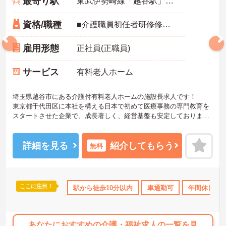
最寄り駅
東武伊勢崎線「越谷駅」徒歩8分
資格/職種
■介護職員初任者研修修了者（ホームヘルパー2級）以上 ■経験必須
雇用形態
正社員(正職員)
サービス
有料老人ホーム
埼玉県越谷市にある介護付有料老人ホームの施設長求人です！
東京都千代田区に本社を構える日本で初めて医療事務の専門教育を
スタートさせた企業で、成長著しく、経営基盤も安定しておりま
す。
ご興味ある方には、面接対策ポイントなど、詳細をお話しいたしま
すのでお気軽にご相談ください。
詳細を見る
紹介してもらう
無料
ここに注目！
ボーナス・賞与あり
駅から徒歩10分以内
社会保険完備
交通費支給
車通勤可
退職金制度あり
年間休日11
あなたにおすすめの介護・福祉求人の一覧を見