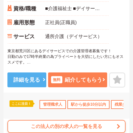
資格/職種
■介護福祉士 ■デイサービス経験1年以上必須 ■普通自動車免許（AT限定可） ■マネジメント業務の経験がある方歓迎
雇用形態
正社員(正職員)
サービス
通所介護（デイサービス）
東京都荒川区にあるデイサービスでの介護管理者募集です！
日勤のみで17時半終業の為プライベートを大切にしたい方にもオス
スメです。
マネジメント経験のある方大歓迎、今までの経験を活かしたい方
も、ブランクのある方も幅広い方が活躍できる環境です。
ご興味がある方は、ご面接のポイントをお伝えしますので、お気軽
詳細を見る
紹介してもらう
無料
にお問い合わせください。
ここに注目！
管理職求人
駅から徒歩10分以内
残業少な
この法人の別の求人の一覧を見る