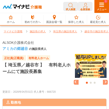
0
1
求人検索
会員登録
メニュー
ホーム
初めての方へ
面談会場一覧
保存した求人
最近見た求人
マイナビ介護職
施設長の求人
埼玉県の施設長求人
越谷市の施設長求人
ALSOK介護株式会社
アミカの郷越谷
の施設長求人
正社員(正職員)
有料老人ホーム
【 埼玉県／越谷市 】 有料老人ホ
ームにて施設長募集
更新日：2026年04月01日 求人番号：666720
勤務地