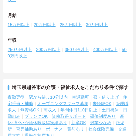
月給
15万円以上
20万円以上
25万円以上
30万円以上
年収
250万円以上
300万円以上
350万円以上
400万円以上
50
0万円以上
埼玉県越谷市の介護・福祉求人をこだわり条件で探す
夜勤専従
駅から徒歩10分以内
車通勤可
寮・借り上げ
住
宅手当・補助
オープニングスタッフ募集
未経験OK
管理職
求人
無資格OK
高収入
年間休日110日以上
土日祝休
日
勤のみ
ブランクOK
資格取得サポート
研修制度あり
産
休･育休･介護休暇取得実績あり
新卒OK
残業少なめ
託児
所・育児補助あり
ボーナス・賞与あり
社会保険完備
交通
費支給
退職金制度あり