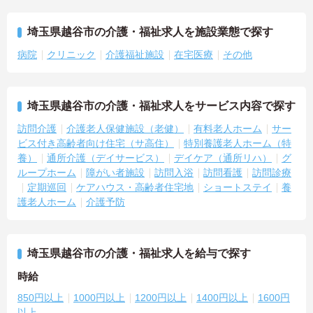
埼玉県越谷市の介護・福祉求人を施設業態で探す
病院
クリニック
介護福祉施設
在宅医療
その他
埼玉県越谷市の介護・福祉求人をサービス内容で探す
訪問介護
介護老人保健施設（老健）
有料老人ホーム
サー
ビス付き高齢者向け住宅（サ高住）
特別養護老人ホーム（特
養）
通所介護（デイサービス）
デイケア（通所リハ）
グ
ループホーム
障がい者施設
訪問入浴
訪問看護
訪問診療
定期巡回
ケアハウス・高齢者住宅地
ショートステイ
養
護老人ホーム
介護予防
埼玉県越谷市の介護・福祉求人を給与で探す
時給
850円以上
1000円以上
1200円以上
1400円以上
1600円
以上