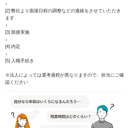
↓
[2] 弊社より面接日程の調整などの連絡をさせていただき
ます
↓
[3] 面接実施
↓
[4] 内定
↓
[5] 入職手続き
※法人によっては選考過程が異なりますので、担当にご確
認ください