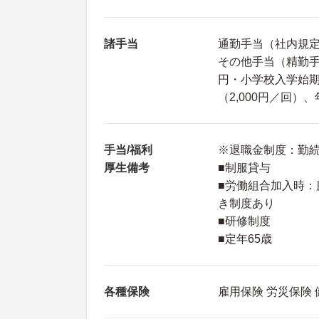
諸手当
通勤手当（社内規
その他手当（精勤手当
円・小学校入学始期ま
（2,000円／回）
手当/福利
※退職金制度：勤続
厚生備考
■制服貸与
■労働組合加入時
き制度あり
■研修制度
■定年65歳
各種保険
雇用保険 労災保険