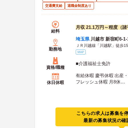
交通費支給
退職金制度あり
月収 21.1万円～程度（
給料
埼玉県
川越市 新宿町6-1
ＪＲ川越線「川越駅」徒歩1
勤務地
MAP
■介護福祉士免許
資格/職種
有給休暇 慶弔休暇 出産・
フレッシュ休暇 月8休
休日休暇
年間休日日数：113日 初年度有給日数：10日 最
大有給日数：20日
こちらの求人は募集を
最新の募集状況の確