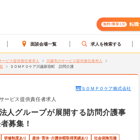
転職
無料!簡単1分
面談会場一覧
求人を検索する
サービス提供責任者求人
川越市のサービス提供責任者求人
覧
ＳＯＭＰＯケア川越新宿町 訪問介護
ＳＯＭＰＯケア株式会社
サービス提供責任者求人
手法人グループが展開する訪問介護事
任者募集！
研修制度あり
産休･育休･介護休暇取得実績あり
社会保険完備