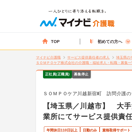
TOP
初めての方へ
マイナビ介護職
サービス提供責任者の求人
埼玉県の
ＳＯＭＰＯケア株式会社の介護職・福祉求人・転職・募集一
正社員(正職員)
募集停止
ＳＯＭＰＯケア川越新宿町 訪問介護の
【埼玉県／川越市】 大
業所にてサービス提供責
年間休日110日以上
日勤のみ
資格取得サポート