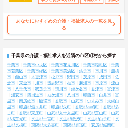
あなたにおすすめの介護・福祉求人の一覧を見
る
千葉県の介護・福祉求人を近隣の市区町村から探す
千葉市
千葉市中央区
千葉市花見川区
千葉市稲毛区
千葉
市若葉区
千葉市緑区
千葉市美浜区
銚子市
市川市
船橋
市
館山市
木更津市
松戸市
野田市
茂原市
成田市
佐
倉市
東金市
旭市
習志野市
柏市
勝浦市
市原市
流山
市
八千代市
我孫子市
鴨川市
鎌ケ谷市
君津市
富津市
浦安市
四街道市
袖ケ浦市
八街市
印西市
白井市
富
里市
南房総市
匝瑳市
香取市
山武市
いすみ市
大網白
里市
印旛郡酒々井町
印旛郡栄町
香取郡神崎町
香取郡多
古町
香取郡東庄町
山武郡九十九里町
山武郡芝山町
山武
郡横芝光町
長生郡一宮町
長生郡睦沢町
長生郡白子町
長
生郡長柄町
夷隅郡大多喜町
夷隅郡御宿町
安房郡鋸南町