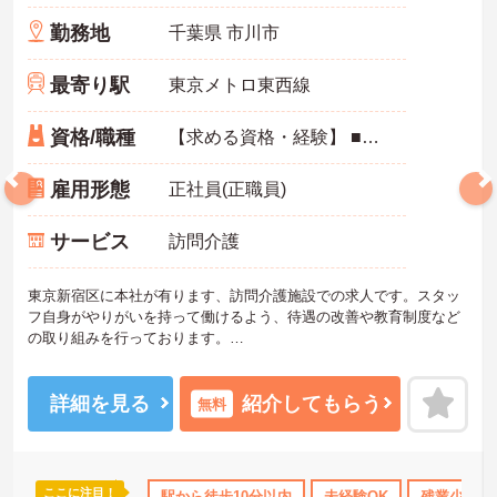
勤務地
千葉県 市川市
最寄り駅
東京メトロ東西線
資格/職種
【求める資格・経験】 ■介護福祉士 〈こんな方を歓迎します〉 ・今後、管理者やエリアマネージャーへと「キャリアアップ」したい方 ・もっと利用者の方に「良い介護をしたい」と感じている方 ・仕事の内容を給与面でも「しっかりと評価」してほしい方 ・介護事業で「No1の会社」を作りたいと思っている方
雇用形態
正社員(正職員)
サービス
訪問介護
東京新宿区に本社が有ります、訪問介護施設での求人です。スタッ
フ自身がやりがいを持って働けるよう、待遇の改善や教育制度など
の取り組みを行っております。
ご興味を持たれた方は面接対策ポイントや求人の詳細などお話しい
たしますのでお気軽にお問い合わせ下さい。
詳細を見る
紹介してもらう
無料
ここに注目！
得サポート
研修制度あり
駅から徒歩10分以内
産休･育休･介護休暇取得実績あり
未経験OK
残業少なめ
社会