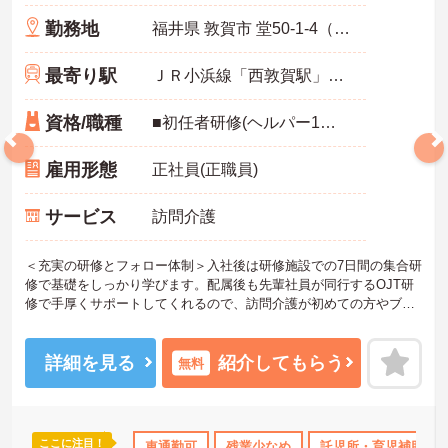
勤務地
福井県 敦賀市 堂50-1-4（長沢）日経ビル1F
最寄り駅
ＪＲ小浜線「西敦賀駅」バス・車4分
資格/職種
■初任者研修(ヘルパー1級・2級)以上の資格をお持ちの方 ■スマートフォン所持必須（業務に使用するため） ■普通運転免許必須（AT可） ※未経験可
雇用形態
正社員(正職員)
サービス
訪問介護
＜充実の研修とフォロー体制＞入社後は研修施設での7日間の集合研
修で基礎をしっかり学びます。配属後も先輩社員が同行するOJT研
修で手厚くサポートしてくれるので、訪問介護が初めての方やブラ
ンクがある方も安心してスタートできます。定期的なフォローアッ
プ研修もあり、日々の業務で生まれた不安や悩みを解消しながら、
着実に成長していける職場です。
詳細を見る
紹介してもらう
無料
＜幅広い世代が在籍♪＞若手から60代のベテランまで、幅広い年齢層
のスタッフが活躍しています。世代を超えて協力し合う風土があ
り、困ったときには相談しやすい環境です。また、月8～10日の休日
や年間公休110日に加え、有給休暇も取得しやすい体制が整ってお
ここに注目！
ランクOK
資格取得サポート
車通勤可
研修制度あり
残業少なめ
託児所・育児補助
産休･育休･介護休暇