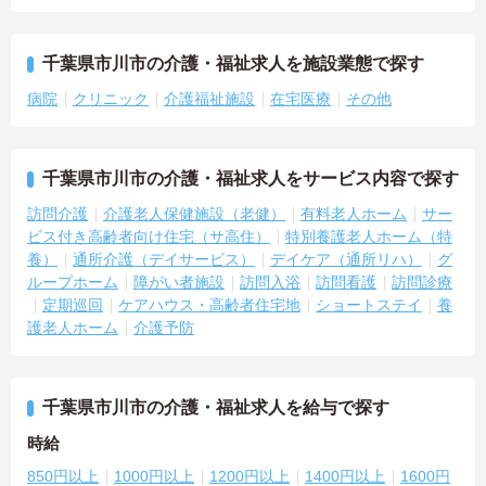
千葉県市川市の介護・福祉求人を施設業態で探す
病院
クリニック
介護福祉施設
在宅医療
その他
千葉県市川市の介護・福祉求人をサービス内容で探す
訪問介護
介護老人保健施設（老健）
有料老人ホーム
サー
ビス付き高齢者向け住宅（サ高住）
特別養護老人ホーム（特
養）
通所介護（デイサービス）
デイケア（通所リハ）
グ
ループホーム
障がい者施設
訪問入浴
訪問看護
訪問診療
定期巡回
ケアハウス・高齢者住宅地
ショートステイ
養
護老人ホーム
介護予防
千葉県市川市の介護・福祉求人を給与で探す
時給
850円以上
1000円以上
1200円以上
1400円以上
1600円