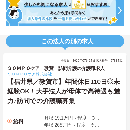
この法人の別の求人
更新日：2026年07月24日 求人番号：9783431
ＳＯＭＰＯケア 敦賀 訪問介護の介護職求人
ＳＯＭＰＯケア株式会社
【福井県／敦賀市】年間休日110日◎未
経験OK！大手法人が母体で高待遇も魅
力♪訪問での介護職募集
月収 19.1万円～程度 ※諸手当込み
給料
年収 265万円～程度 ※想定年収