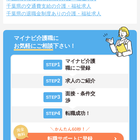
千葉県の交通費支給の介護・福祉求人
千葉県の退職金制度ありの介護・福祉求人
マイナビ介護職に
お気軽にご相談
下さい！
マイナビ介護
1
STEP
職にご登録
2
求人のご紹介
STEP
面接・条件交
3
STEP
渉
4
転職成功！
STEP
転職サポートに登録