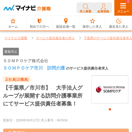
0
1
求人検索
会員登録
メニュー
ホーム
初めての方へ
面談会場一覧
保存した求人
最近見た求人
マイナビ介護職
サービス提供責任者の求人
千葉県のサービス提供責任者求
募集停止
ＳＯＭＰＯケア株式会社
ＳＯＭＰＯケア市川 訪問介護
のサービス提供責任者求人
正社員(正職員)
【千葉県／市川市】 大手法人グ
ループが展開する訪問介護事業所
にてサービス提供責任者募集！
更新日：2026年04月17日 求人番号：667634