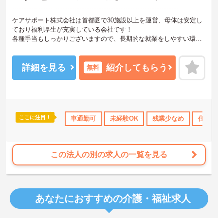
ケアサポート株式会社は首都圏で30施設以上を運営、母体は安定し
ており福利厚生が充実している会社です！
各種手当もしっかりございますので、長期的な就業をしやすい環境
があります。
未経験やブランクのある方でもOJT研修などで手厚くサポートして
くれますので、安心して入社できます。
詳細を見る
紹介してもらう
無料
ご興味のある方は、詳細や面接のポイントもお伝え出来ますのでお
問い合わせください♪
ここに注目！
社会保険完備
退職金制度あり
車通勤可
未経験OK
残業少なめ
住宅手
この法人の別の求人の一覧を見る
あなたにおすすめの介護・福祉求人