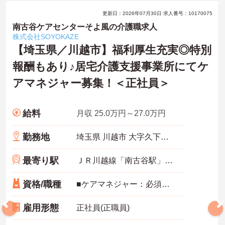
更新日：2026年07月30日 求人番号：10170075
南古谷ケアセンターそよ風の介護職求人
株式会社SOYOKAZE
【埼玉県／川越市】福利厚生充実◎特別
報酬もあり♪居宅介護支援事業所にてケ
アマネジャー募集！＜正社員＞
給料
月収 25.0万円～27.0万円
勤務地
埼玉県 川越市 大字久下戸1971-2
最寄り駅
ＪＲ川越線「南古谷駅」徒歩15分
資格/職種
■ケアマネジャー：必須 ■経験必須 ■主任介護支援専門員：歓迎 ■ブランク可
雇用形態
正社員(正職員)