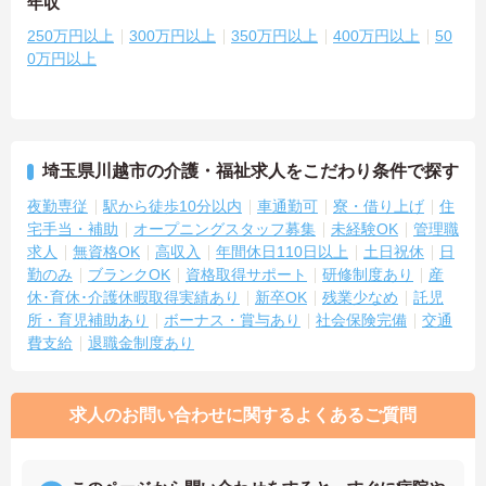
年収
250万円以上
300万円以上
350万円以上
400万円以上
50
0万円以上
埼玉県川越市の介護・福祉求人をこだわり条件で探す
夜勤専従
駅から徒歩10分以内
車通勤可
寮・借り上げ
住
宅手当・補助
オープニングスタッフ募集
未経験OK
管理職
求人
無資格OK
高収入
年間休日110日以上
土日祝休
日
勤のみ
ブランクOK
資格取得サポート
研修制度あり
産
休･育休･介護休暇取得実績あり
新卒OK
残業少なめ
託児
所・育児補助あり
ボーナス・賞与あり
社会保険完備
交通
費支給
退職金制度あり
求人のお問い合わせに関するよくあるご質問