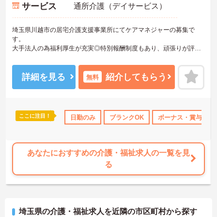
サービス
通所介護（デイサービス）
埼玉県川越市の居宅介護支援事業所にてケアマネジャーの募集で
す。
大手法人の為福利厚生が充実◎特別報酬制度もあり、頑張りが評価
される環境です！
リフレッシュ休暇が年間17日とプライベートとの両立も可能です。
ご興味のある方には、面接対策ポイントなどさらに詳細をお話いた
詳細を見る
紹介してもらう
無料
しますので、お気軽にご相談ください。
ここに注目！
以上
資格取得サポート
日勤のみ
研修制度あり
ブランクOK
ボーナス・賞与あり
ボーナス・賞与あり
社
あなたにおすすめの介護・福祉求人の一覧を見
る
埼玉県の介護・福祉求人を近隣の市区町村から探す