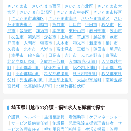
さいたま市
さいたま市西区
さいたま市北区
さいたま市大
宮区
さいたま市見沼区
さいたま市中央区
さいたま市桜区
さいたま市浦和区
さいたま市南区
さいたま市緑区
さい
たま市岩槻区
川越市
熊谷市
川口市
行田市
秩父市
所
沢市
飯能市
加須市
本庄市
東松山市
春日部市
狭山市
羽生市
鴻巣市
深谷市
上尾市
草加市
越谷市
蕨市
戸田市
入間市
朝霞市
志木市
和光市
新座市
桶川市
久喜市
北本市
八潮市
富士見市
三郷市
蓮田市
坂戸市
幸手市
鶴ヶ島市
日高市
吉川市
ふじみ野市
白岡市
北足立郡伊奈町
入間郡三芳町
入間郡毛呂山町
入間郡越生
町
比企郡滑川町
比企郡嵐山町
比企郡小川町
比企郡川島
町
比企郡鳩山町
秩父郡横瀬町
秩父郡皆野町
秩父郡東秩
父村
児玉郡神川町
児玉郡上里町
大里郡寄居町
南埼玉郡
宮代町
北葛飾郡杉戸町
北葛飾郡松伏町
埼玉県川越市の介護・福祉求人を職種で探す
介護職・ヘルパー
生活相談員
看護助手
ケアマネージャー
サービス提供責任者
施設長
児童発達支援管理責任者
サ
ービス管理責任者
福祉用具専門相談員
生活支援員
管理