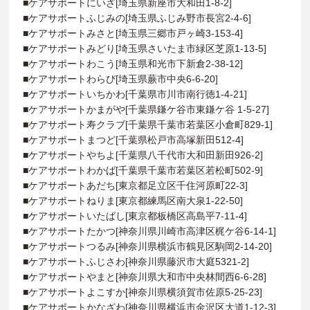
■ケアサポートにいざ[埼玉県新座市大和田1-8-2]
■ケアサポートふじみの[埼玉県ふじみ野市長宮2-4-6]
■ケアサポートみさと[埼玉県三郷市戸ヶ崎3-153-4]
■ケアサポートみどり[埼玉県さいたま市緑区芝原1-13-5]
■ケアサポートわこう[埼玉県和光市下新倉2-38-12]
■ケアサポートわらび[埼玉県蕨市中央6-6-20]
■ケアサポートいちかわ[千葉県市川市南行徳1-4-21]
■ケアサポートかまがや[千葉県鎌ケ谷市東鎌ケ谷 1-5-27]
■ケアサポート寿クラブ[千葉県千葉市若葉区小倉町829-1]
■ケアサポートまつど[千葉県松戸市高塚新田512-4]
■ケアサポートやちよ[千葉県八千代市大和田新田926-2]
■ケアサポートわかば[千葉県千葉市若葉区若松町502-9]
■ケアサポートあだち[東京都足立区千住河原町22-3]
■ケアサポートねりま[東京都練馬区南大泉1-22-50]
■ケアサポートいたばし[東京都板橋区高島平7-11-4]
■ケアサポートたかつ[神奈川県川崎市高津区梶ケ谷6-14-1]
■ケアサポートつるみ[神奈川県横浜市鶴見区駒岡2-14-20]
■ケアサポートふじさわ[神奈川県藤沢市大庭5321-2]
■ケアサポートやまと[神奈川県大和市中央林間西6-6-28]
■ケアサポートよこすか[神奈川県横須賀市佐原5-25-23]
■ケアサポートかなざわ[神奈川県横浜市金沢区大道1-12-3]