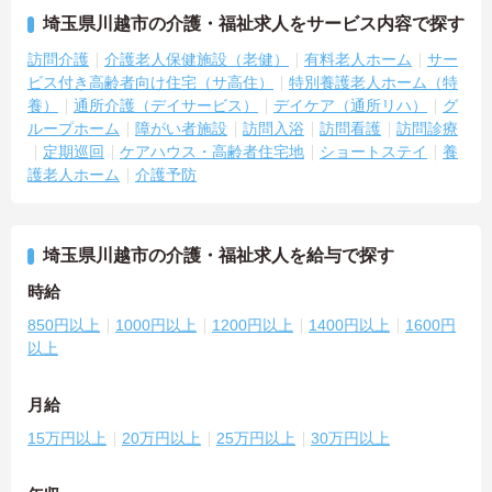
埼玉県川越市の介護・福祉求人をサービス内容で探す
訪問介護
介護老人保健施設（老健）
有料老人ホーム
サー
ビス付き高齢者向け住宅（サ高住）
特別養護老人ホーム（特
養）
通所介護（デイサービス）
デイケア（通所リハ）
グ
ループホーム
障がい者施設
訪問入浴
訪問看護
訪問診療
定期巡回
ケアハウス・高齢者住宅地
ショートステイ
養
護老人ホーム
介護予防
埼玉県川越市の介護・福祉求人を給与で探す
時給
850円以上
1000円以上
1200円以上
1400円以上
1600円
以上
月給
15万円以上
20万円以上
25万円以上
30万円以上