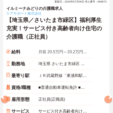
更新日：2026年07月06日 求人番号：669673
イルミーナみどりの介護職求人
ケアサポート株式会社
【埼玉県／さいたま市緑区】福利厚生
充実！サービス付き高齢者向け住宅の
介護職（正社員）
給料
月収 20.5万円～33.2万円程度 ※諸手当込
勤務地
埼玉県 さいたま市緑区 芝原1-13-5
最寄り駅
ＪＲ武蔵野線「東浦和駅」バス・車13分
資格/職種
■普通自動車運転免許 ■介護職員初任者研修（ヘルパー2級）以上 ※未経験相談可能
雇用形態
正社員(正職員)
サービス
サービス付き高齢者向け住宅（サ高住）