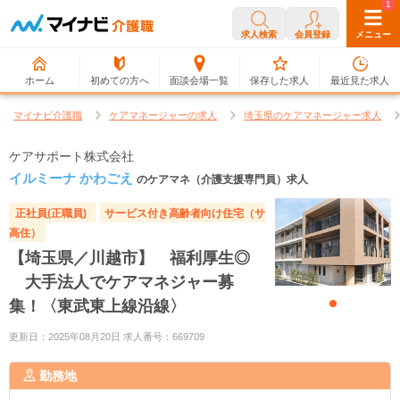
0
1
求人検索
会員登録
メニュー
ホーム
初めての方へ
面談会場一覧
保存した求人
最近見た求人
マイナビ介護職
ケアマネージャーの求人
埼玉県のケアマネージャー求人
ケアサポート株式会社
イルミーナ かわごえ
のケアマネ（介護支援専門員）求人
正社員(正職員)
サービス付き高齢者向け住宅（サ
高住）
【埼玉県／川越市】 福利厚生◎
大手法人でケアマネジャー募
集！〈東武東上線沿線〉
更新日：2025年08月20日 求人番号：669709
勤務地