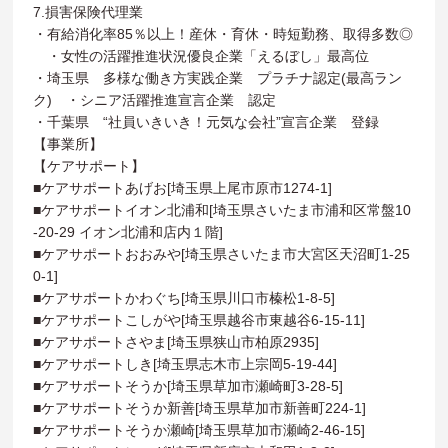
7.損害保険代理業
・有給消化率85％以上！産休・育休・時短勤務、取得多数◎
・女性の活躍推進状況優良企業「えるぼし」最高位
・埼玉県 多様な働き方実践企業 プラチナ認定(最高ラン
ク) ・シニア活躍推進宣言企業 認定
・千葉県 “社員いきいき！元気な会社”宣言企業 登録
【事業所】
【ケアサポート】
■ケアサポートあげお[埼玉県上尾市原市1274-1]
■ケアサポートイオン北浦和[埼玉県さいたま市浦和区常盤10
-20-29 イオン北浦和店内１階]
■ケアサポートおおみや[埼玉県さいたま市大宮区天沼町1-25
0-1]
■ケアサポートかわぐち[埼玉県川口市榛松1-8-5]
■ケアサポートこしがや[埼玉県越谷市東越谷6-15-11]
■ケアサポートさやま[埼玉県狭山市柏原2935]
■ケアサポートしき[埼玉県志木市上宗岡5-19-44]
■ケアサポートそうか[埼玉県草加市瀬崎町3-28-5]
■ケアサポートそうか新善[埼玉県草加市新善町224-1]
■ケアサポートそうか瀬崎[埼玉県草加市瀬崎2-46-15]