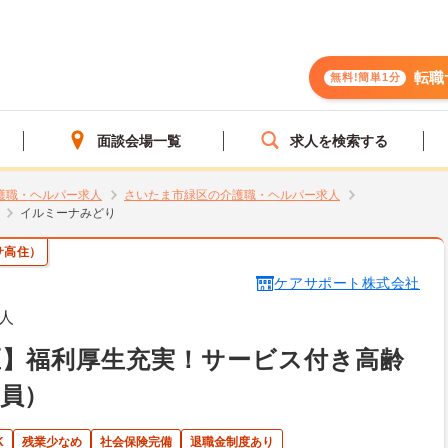
転職
無料!簡単1分
面談会場一覧
求人を検索する
護職・ヘルパー求人
さいたま市緑区の介護職・ヘルパー求人
イルミーナみどり
サ高住）
ケアサポート株式会社
人
区】福利厚生充実！サービス付き高齢
員）
K
残業少なめ
社会保険完備
退職金制度あり