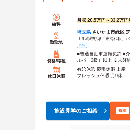
月収 20.5万円～33.2
給料
埼玉県
さいたま市緑区 芝原
ＪＲ武蔵野線「東浦和駅」バ
勤務地
MAP
■普通自動車運転免許 ■
ルパー2級）以上 ※未経
資格/職種
有給休暇 慶弔休暇 出産・
フレッシュ休暇 月9休
休日休暇
年間休日日数：107日 初年度有給日数：10日 最
大有給日数：20日
施設見学のご相談
無料