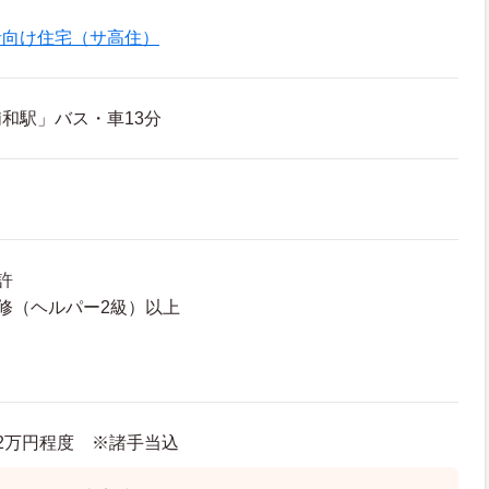
者向け住宅（サ高住）
和駅」バス・車13分
許
修（ヘルパー2級）以上
3.2万円程度 ※諸手当込