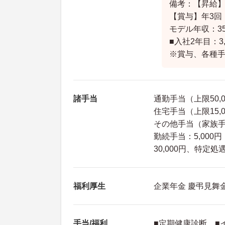
備考：【昇給】
【賞与】年3回
モデル年収：3
■入社2年目：3,5
※賞与、各種
諸手当
通勤手当（上限50,0
住宅手当（上限15,
その他手当（家族手当
勤続手当：5,000円
30,000円、特定処
福利厚生
企業年金 慶弔見舞
手当/福利
■定期健康診断 