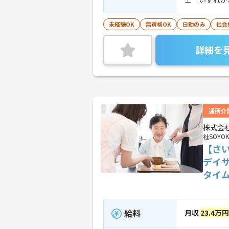
未経験OK
無資格OK
日勤のみ
社会
詳細を
通所介
株式会社
社SOYOK
【さ
デイ
タイ
給料
月収
23.4万