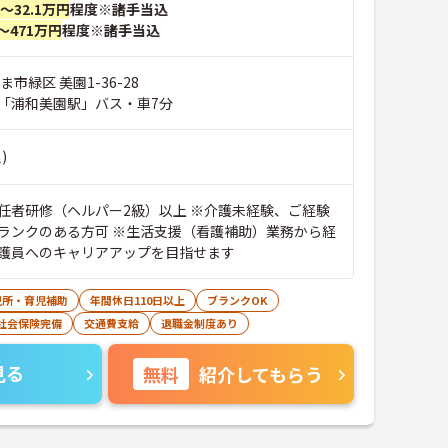
円～32.1万円
程度※諸手当込
～471万円
程度※諸手当込
市緑区 美園1-36-28
「浦和美園駅」バス・車7分
)
任者研修（ヘルパー2級）以上 ※介護未経験、ご経験
ランクのある方可 ※生活支援（看護補助）業務から経
護員へのキャリアアップを目指せます
児所・育児補助
年間休日110日以上
ブランクOK
社会保険完備
交通費支給
退職金制度あり
見る
無料
紹介してもらう