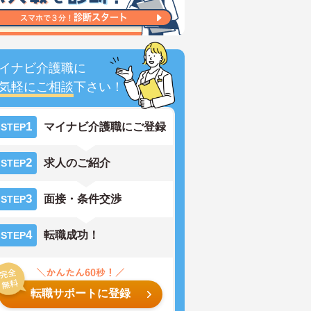
イナビ介護職に
気軽にご相談
下さい！
1
マイナビ介護職にご登録
STEP
2
求人のご紹介
STEP
3
面接・条件交渉
STEP
4
転職成功！
STEP
転職サポートに登録