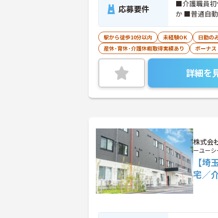
■介護職員初
応募要件
か ■普通自動
駅から徒歩10分以内
未経験OK
日勤の
産休･育休･介護休暇取得実績あり
ボーナス
詳細を
株式会社
ーユーシ
【埼
宅／