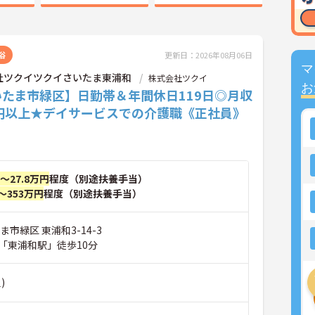
浴
更新日：2026年08月06日
マ
社ツクイツクイさいたま東浦和
株式会社ツクイ
お
いたま市緑区】日勤帯＆年間休日119日◎月収
万円以上★デイサービスでの介護職《正社員》
円～27.8万円
程度（別途扶養手当）
～353万円
程度（別途扶養手当）
ま市緑区 東浦和3-14-3
「東浦和駅」徒歩10分
)