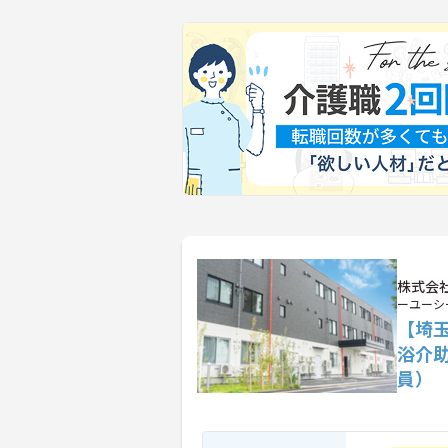
株式会社
ーユーシ
【埼
浴介
員）