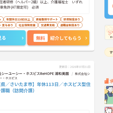
任者研修（ヘルパー2級）以上、介護福祉士 いずれ
車免許(AT限定可) 必須
み
年間休日110日以上
資格取得サポート
研修制度あり
・賞与あり
社会保険完備
交通費支給
退職金制度あり
見る
無料
紹介してもらう
更新日：2026年07月31日
シーユーシー・ホスピスReHOPE 浦和美園
株式会社シ
ー・ホスピス
玉県／さいたま市】年休113日／ホスピス型住
介護職（訪問介護）