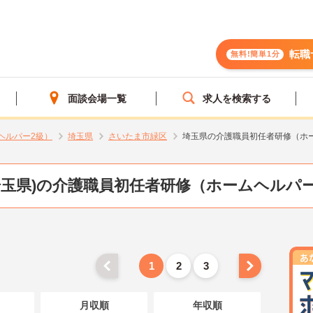
転職
無料!簡単1分
面談会場一覧
求人を検索する
ヘルパー2級）
埼玉県
さいたま市緑区
埼玉県の介護職員初任者研修（ホ
埼玉県)の介護職員初任者研修（ホームヘルパー
1
2
3
月収順
年収順