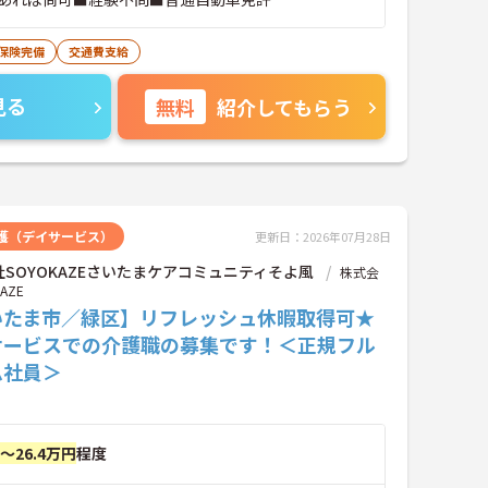
保険完備
交通費支給
見る
無料
紹介してもらう
護（デイサービス）
更新日：2026年07月28日
SOYOKAZEさいたまケアコミュニティそよ風
株式会
AZE
いたま市／緑区】リフレッシュ休暇取得可★
サービスでの介護職の募集です！＜正規フル
ム社員＞
円～26.4万円
程度