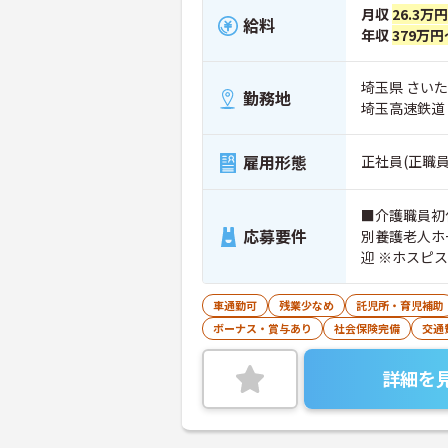
月収
26.3万
給料
年収
379万円
埼玉県 さいたま
勤務地
埼玉高速鉄道
雇用形態
正社員(正職員
■介護職員初
応募要件
別養護老人ホ
迎 ※ホスピ
車通勤可
残業少なめ
託児所・育児補助
ボーナス・賞与あり
社会保険完備
交通
詳細を