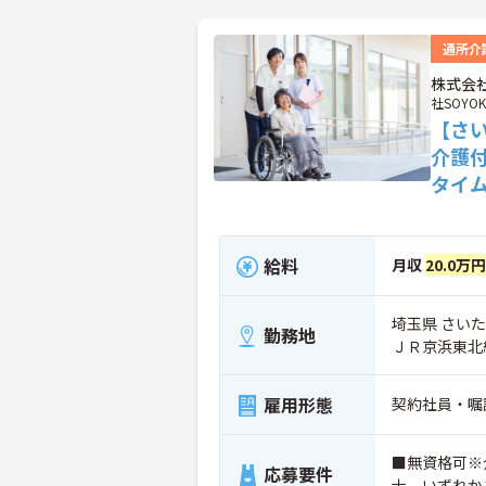
通所介
株式会社
社SOYOK
【さ
介護
タイ
給料
月収
20.0万
埼玉県 さいた
勤務地
ＪＲ京浜東北
雇用形態
契約社員・嘱
■無資格可※
応募要件
士 いずれか