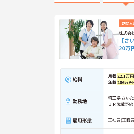
訪問入
株式会
【さ
20
月収
22.1万
給料
年収
286万円
埼玉県 さいた
勤務地
ＪＲ武蔵野線
雇用形態
正社員(正職員