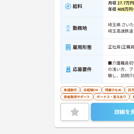
月収
27.7万
給料
年収
408万円
埼玉県 さいたま
勤務地
埼玉高速鉄道
雇用形態
正社員(正職員
■介護職員初
応募要件
の浅い方、ブ
験し、訪問介
車通勤可
未経験OK
残業少なめ
託
資格取得サポート
ボーナス・賞与あり
詳細を