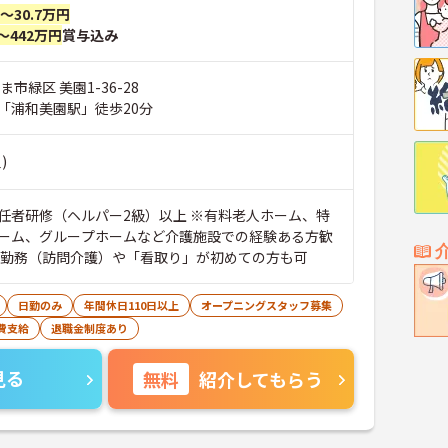
円～30.7万円
～442万円
賞与込み
市緑区 美園1-36-28
「浦和美園駅」徒歩20分
)
任者研修（ヘルパー2級）以上 ※有料老人ホーム、特
ーム、グループホームなど介護施設での経験ある方歓
ス勤務（訪問介護）や「看取り」が初めての方も可
日勤のみ
年間休日110日以上
オープニングスタッフ募集
費支給
退職金制度あり
見る
無料
紹介してもらう