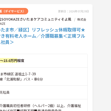
護（デイサービス）
更新日：2026年07月29日
SOYOKAZEさいたまケアコミュニティそよ風
株式会
AZE
いたま市／緑区】リフレッシュ休暇取得可★
付き有料老人ホーム／介護職募集＜正規フル
ム社員＞
円～23.0万円
程度
ま市緑区 道祖土1-7-39
線「北浦和駅」バス・車6分
託社員
介護職員初任者研修（ヘルパー2級）以上、介護福祉
あれば尚可■経験不問■普通自動車免許