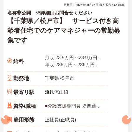
更新日：2026年08月05日 求人番号：651634
名称非公開 ※詳細はお問合せください
【千葉県／松戸市】 サービス付き高
齢者住宅でのケアマネジャーの常勤募
集です
月収 23.9万円～23.9万円程度
給料
年収 286万円～286万円程度
勤務地
千葉県 松戸市
最寄り駅
流鉄流山線
資格/職種
■介護支援専門員 ※普通自動車免許（ＡＴ限定可）必須
雇用形態
正社員(正職員)