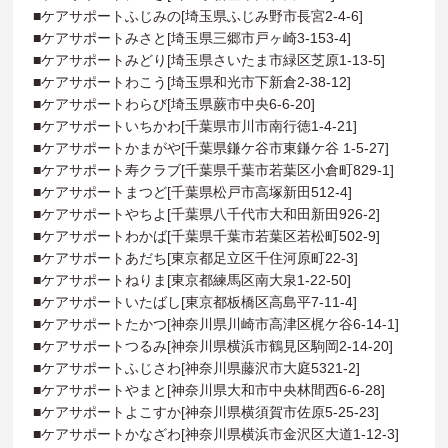
■ケアサポートふじみの[埼玉県ふじみ野市長宮2-4-6]
■ケアサポートみさと[埼玉県三郷市戸ヶ崎3-153-4]
■ケアサポートみどり[埼玉県さいたま市緑区芝原1-13-5]
■ケアサポートわこう[埼玉県和光市下新倉2-38-12]
■ケアサポートわらび[埼玉県蕨市中央6-6-20]
■ケアサポートいちかわ[千葉県市川市南行徳1-4-21]
■ケアサポートかまがや[千葉県鎌ケ谷市東鎌ケ谷 1-5-27]
■ケアサポート寿クラブ[千葉県千葉市若葉区小倉町829-1]
■ケアサポートまつど[千葉県松戸市高塚新田512-4]
■ケアサポートやちよ[千葉県八千代市大和田新田926-2]
■ケアサポートわかば[千葉県千葉市若葉区若松町502-9]
■ケアサポートあだち[東京都足立区千住河原町22-3]
■ケアサポートねりま[東京都練馬区南大泉1-22-50]
■ケアサポートいたばし[東京都板橋区高島平7-11-4]
■ケアサポートたかつ[神奈川県川崎市高津区梶ケ谷6-14-1]
■ケアサポートつるみ[神奈川県横浜市鶴見区駒岡2-14-20]
■ケアサポートふじさわ[神奈川県藤沢市大庭5321-2]
■ケアサポートやまと[神奈川県大和市中央林間西6-6-28]
■ケアサポートよこすか[神奈川県横須賀市佐原5-25-23]
■ケアサポートかなざわ[神奈川県横浜市金沢区大道1-12-3]