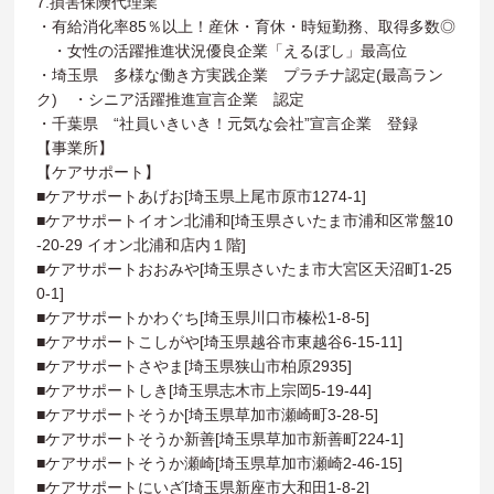
7.損害保険代理業
・有給消化率85％以上！産休・育休・時短勤務、取得多数◎
・女性の活躍推進状況優良企業「えるぼし」最高位
・埼玉県 多様な働き方実践企業 プラチナ認定(最高ラン
ク) ・シニア活躍推進宣言企業 認定
・千葉県 “社員いきいき！元気な会社”宣言企業 登録
【事業所】
【ケアサポート】
■ケアサポートあげお[埼玉県上尾市原市1274-1]
■ケアサポートイオン北浦和[埼玉県さいたま市浦和区常盤10
-20-29 イオン北浦和店内１階]
■ケアサポートおおみや[埼玉県さいたま市大宮区天沼町1-25
0-1]
■ケアサポートかわぐち[埼玉県川口市榛松1-8-5]
■ケアサポートこしがや[埼玉県越谷市東越谷6-15-11]
■ケアサポートさやま[埼玉県狭山市柏原2935]
■ケアサポートしき[埼玉県志木市上宗岡5-19-44]
■ケアサポートそうか[埼玉県草加市瀬崎町3-28-5]
■ケアサポートそうか新善[埼玉県草加市新善町224-1]
■ケアサポートそうか瀬崎[埼玉県草加市瀬崎2-46-15]
■ケアサポートにいざ[埼玉県新座市大和田1-8-2]