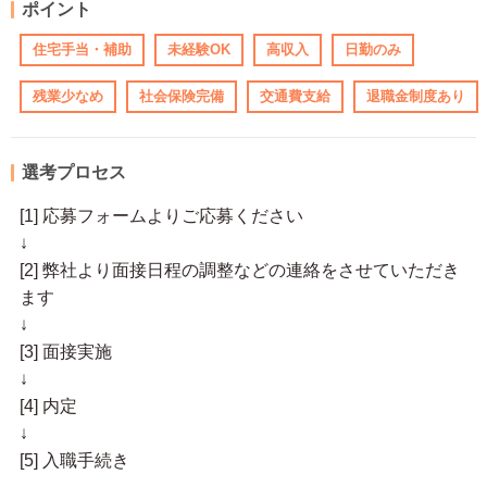
ポイント
住宅手当・補助
未経験OK
高収入
日勤のみ
残業少なめ
社会保険完備
交通費支給
退職金制度あり
選考プロセス
[1] 応募フォームよりご応募ください
↓
[2] 弊社より面接日程の調整などの連絡をさせていただき
ます
↓
[3] 面接実施
↓
[4] 内定
↓
[5] 入職手続き