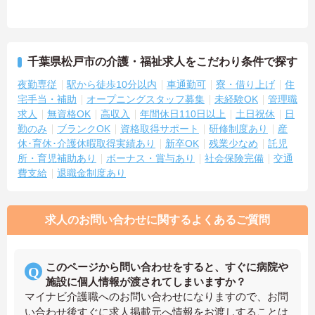
千葉県松戸市の介護・福祉求人をこだわり条件で探す
夜勤専従
駅から徒歩10分以内
車通勤可
寮・借り上げ
住
宅手当・補助
オープニングスタッフ募集
未経験OK
管理職
求人
無資格OK
高収入
年間休日110日以上
土日祝休
日
勤のみ
ブランクOK
資格取得サポート
研修制度あり
産
休･育休･介護休暇取得実績あり
新卒OK
残業少なめ
託児
所・育児補助あり
ボーナス・賞与あり
社会保険完備
交通
費支給
退職金制度あり
求人のお問い合わせに関するよくあるご質問
このページから問い合わせをすると、すぐに病院や
施設に個人情報が渡されてしまいますか？
マイナビ介護職へのお問い合わせになりますので、お問
い合わせ後すぐに求人掲載元へ情報をお渡しすることは