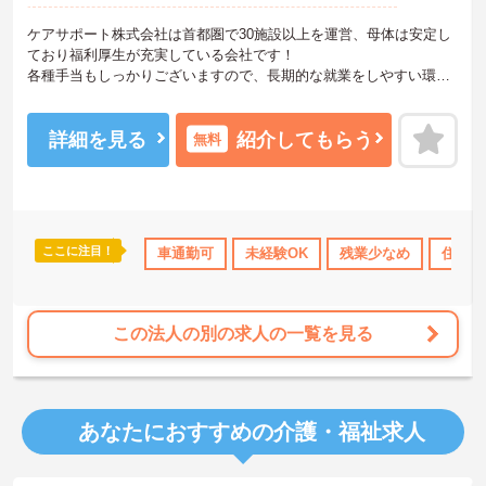
ケアサポート株式会社は首都圏で30施設以上を運営、母体は安定し
ており福利厚生が充実している会社です！
各種手当もしっかりございますので、長期的な就業をしやすい環境
があります。
未経験やブランクのある方でもOJT研修などで手厚くサポートして
くれますので、安心して入社できます。
詳細を見る
紹介してもらう
無料
ご興味のある方は、詳細や面接のポイントもお伝え出来ますのでお
問い合わせください♪
ここに注目！
社会保険完備
退職金制度あり
車通勤可
未経験OK
残業少なめ
住宅手
この法人の別の求人の一覧を見る
あなたにおすすめの介護・福祉求人