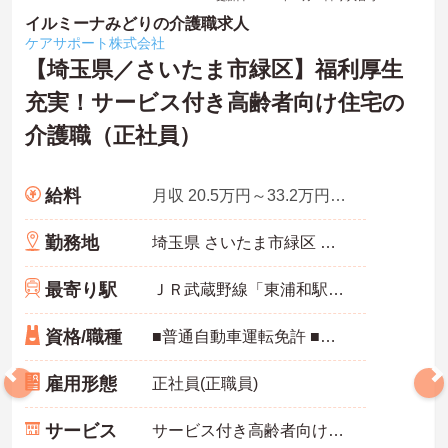
イルミーナみどりの介護職求人
ケアサポート株式会社
【埼玉県／さいたま市緑区】福利厚生
充実！サービス付き高齢者向け住宅の
介護職（正社員）
給料
月収 20.5万円～33.2万円程度 ※諸手当込
勤務地
埼玉県 さいたま市緑区 芝原1-13-5
最寄り駅
ＪＲ武蔵野線「東浦和駅」バス・車13分
資格/職種
■普通自動車運転免許 ■介護職員初任者研修（ヘルパー2級）以上 ※未経験相談可能
雇用形態
正社員(正職員)
サービス
サービス付き高齢者向け住宅（サ高住）