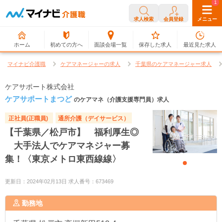
0
1
求人検索
会員登録
メニュー
ホーム
初めての方へ
面談会場一覧
保存した求人
最近見た求人
マイナビ介護職
ケアマネージャーの求人
千葉県のケアマネージャー求人
ケアサポート株式会社
ケアサポートまつど
のケアマネ（介護支援専門員）求人
正社員(正職員)
通所介護（デイサービス）
【千葉県／松戸市】 福利厚生◎
大手法人でケアマネジャー募
集！〈東京メトロ東西線線〉
更新日：2024年02月13日 求人番号：673469
勤務地