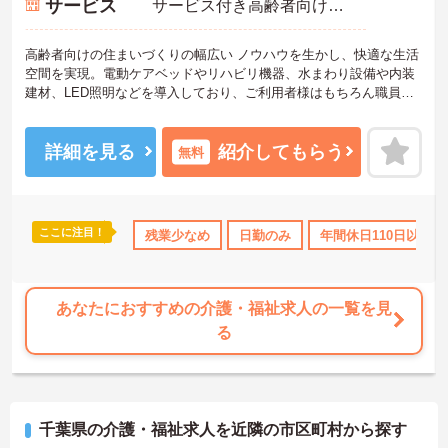
サービス
サービス付き高齢者向け住宅（サ高住）
高齢者向けの住まいづくりの幅広い ノウハウを生かし、快適な生活
空間を実現。電動ケアベッドやリハビリ機器、水まわり設備や内装
建材、LED照明などを導入しており、ご利用者様はもちろん職員も
働きやすい環境です。ご興味のある方は是非お気軽にお問い合わせ
ください。
詳細を見る
紹介してもらう
無料
ここに注目！
110日以上
資格取得サポート
残業少なめ
研修制度あり
日勤のみ
年間休日110日以上
社会保険完備
あなたにおすすめの介護・福祉求人の一覧を見
る
千葉県の介護・福祉求人を近隣の市区町村から探す