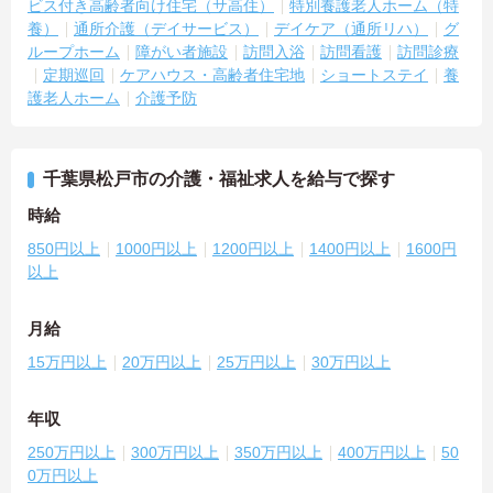
ビス付き高齢者向け住宅（サ高住）
特別養護老人ホーム（特
養）
通所介護（デイサービス）
デイケア（通所リハ）
グ
ループホーム
障がい者施設
訪問入浴
訪問看護
訪問診療
定期巡回
ケアハウス・高齢者住宅地
ショートステイ
養
護老人ホーム
介護予防
千葉県松戸市の介護・福祉求人を給与で探す
時給
850円以上
1000円以上
1200円以上
1400円以上
1600円
以上
月給
15万円以上
20万円以上
25万円以上
30万円以上
年収
250万円以上
300万円以上
350万円以上
400万円以上
50
0万円以上