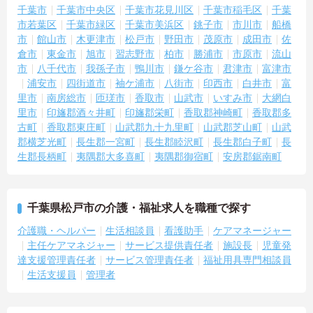
千葉市
千葉市中央区
千葉市花見川区
千葉市稲毛区
千葉
市若葉区
千葉市緑区
千葉市美浜区
銚子市
市川市
船橋
市
館山市
木更津市
松戸市
野田市
茂原市
成田市
佐
倉市
東金市
旭市
習志野市
柏市
勝浦市
市原市
流山
市
八千代市
我孫子市
鴨川市
鎌ケ谷市
君津市
富津市
浦安市
四街道市
袖ケ浦市
八街市
印西市
白井市
富
里市
南房総市
匝瑳市
香取市
山武市
いすみ市
大網白
里市
印旛郡酒々井町
印旛郡栄町
香取郡神崎町
香取郡多
古町
香取郡東庄町
山武郡九十九里町
山武郡芝山町
山武
郡横芝光町
長生郡一宮町
長生郡睦沢町
長生郡白子町
長
生郡長柄町
夷隅郡大多喜町
夷隅郡御宿町
安房郡鋸南町
千葉県松戸市の介護・福祉求人を職種で探す
介護職・ヘルパー
生活相談員
看護助手
ケアマネージャー
主任ケアマネジャー
サービス提供責任者
施設長
児童発
達支援管理責任者
サービス管理責任者
福祉用具専門相談員
生活支援員
管理者