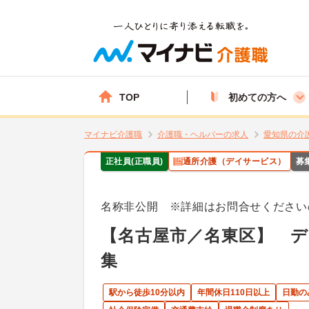
TOP
初めての方へ
マイナビ介護職
介護職・ヘルパーの求人
愛知県の介
正社員(正職員)
通所介護（デイサービス）
募
名称非公開 ※詳細はお問合せください
【名古屋市／名東区】 
集
駅から徒歩10分以内
年間休日110日以上
日勤の