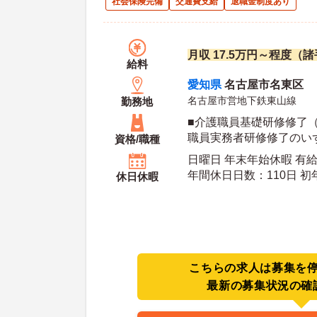
社会保険完備
交通費支給
退職金制度あり
月収 17.5万円～程度（
給料
愛知県
名古屋市名東区
名古屋市営地下鉄東山線
勤務地
■介護職員基礎研修修了
職員実務者研修修了のい
資格/職種
日曜日 年末年始休暇 有
年間休日日数：110日 初年度有給日数：10日 最
休日休暇
大有給日数：20日
こちらの求人は募集を
最新の募集状況の確