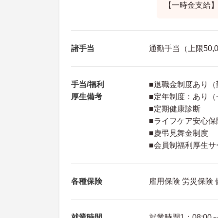
【一時金支給】
諸手当
通勤手当（上限50,
手当/福利
■退職金制度あり（
厚生備考
■定年制度：あり（
■定期健康診断
■ライフケア安心保
■慶弔見舞金制度
■会員制福利厚生サー
各種保険
雇用保険 労災保険
就業時間
就業時間1：08:00～1