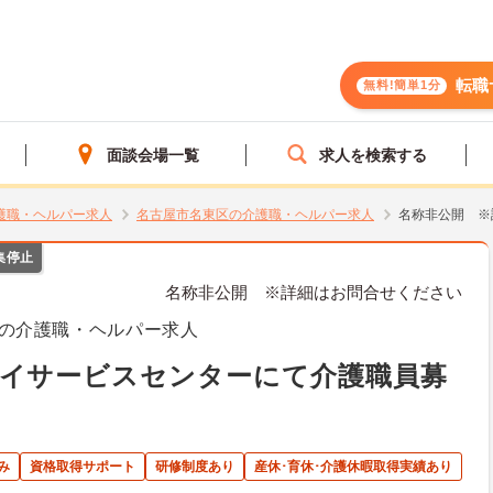
転職
無料!簡単1分
面談会場一覧
求人を検索する
護職・ヘルパー求人
名古屋市名東区の介護職・ヘルパー求人
名称非公開 ※
集停止
名称非公開 ※詳細はお問合せください
の介護職・ヘルパー求人
デイサービスセンターにて介護職員募
み
資格取得サポート
研修制度あり
産休･育休･介護休暇取得実績あり