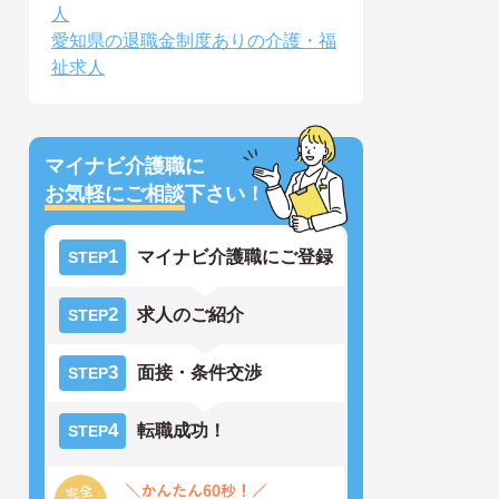
人
愛知県の退職金制度ありの介護・福
祉求人
マイナビ介護職に
お気軽にご相談
下さい！
1
マイナビ介護職にご登録
STEP
2
求人のご紹介
STEP
3
面接・条件交渉
STEP
4
転職成功！
STEP