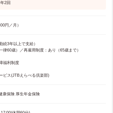
年2回
000円／月）
勤続3年以上で支給）
一律60歳）／再雇用制度：あり（65歳まで）
障福利制度
ビス(JTBえらべる倶楽部)
 健康保険 厚生年金保険
7:00(休憩60分)