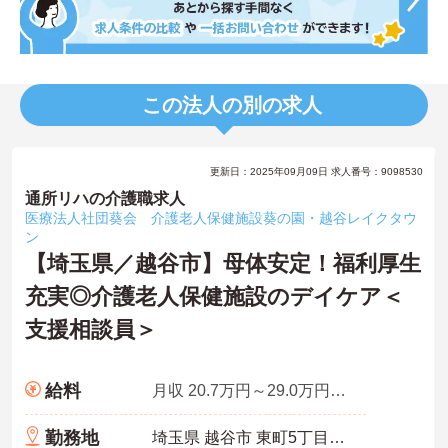
この法人の別の求人
更新日：2025年09月09日 求人番号：9098530
通所リハの介護職求人
医療法人社団葵会 介護老人保健施設葵の園・越谷レイクタウ
ン
【埼玉県／越谷市】母体安定！福利厚生
充実◎介護老人保健施設のデイケア＜
支援相談員＞
給料
月収 20.7万円～29.0万円程度 諸手当込み
勤務地
埼玉県 越谷市 東町5丁目155番1他