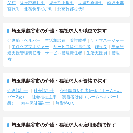
父村
児玉郡神川町
児玉郡上里町
大里郡寄居町
南埼玉郡
宮代町
北葛飾郡杉戸町
北葛飾郡松伏町
埼玉県越谷市の介護・福祉求人を職種で探す
介護職・ヘルパー
生活相談員
看護助手
ケアマネージャー
主任ケアマネジャー
サービス提供責任者
施設長
児童発
達支援管理責任者
サービス管理責任者
生活支援員
管理
者
埼玉県越谷市の介護・福祉求人を資格で探す
介護福祉士
社会福祉士
介護職員初任者研修（ホームヘル
パー2級）
社会福祉主事
実務者研修（ホームヘルパー1
級）
精神保健福祉士
無資格OK
埼玉県越谷市の介護・福祉求人を雇用形態で探す