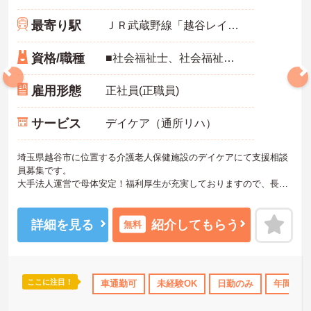
最寄り駅
ＪＲ武蔵野線「越谷レイクタウン駅」徒歩20分
資格/職種
■社会福祉士、社会福祉主事任用いずれかをお持ちの方 ■普通自動車運転免許必須（AT限定可）
雇用形態
正社員(正職員)
サービス
デイケア（通所リハ）
埼玉県越谷市に位置する介護老人保健施設のデイケアにて支援相談
員募集です。
大手法人運営で母体安定！福利厚生が充実しておりますので、長く
働ける環境がと整っています。
ご興味ある方には、面接対策ポイントなど、さらに詳細をお話しい
たしますのでお気軽にご相談ください！
詳細を見る
紹介してもらう
無料
ここに注目！
休日110日以上
研修制度あり
車通勤可
産休･育休･介護休暇取得実績あり
未経験OK
日勤のみ
年間休日