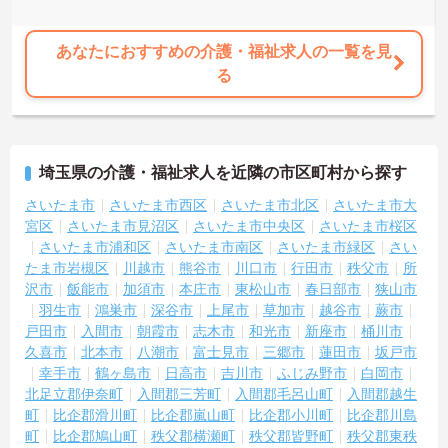
あなたにおすすめの介護・福祉求人の一覧を見
る
埼玉県の介護・福祉求人を近隣の市区町村から探す
さいたま市
さいたま市西区
さいたま市北区
さいたま市大
宮区
さいたま市見沼区
さいたま市中央区
さいたま市桜区
さいたま市浦和区
さいたま市南区
さいたま市緑区
さい
たま市岩槻区
川越市
熊谷市
川口市
行田市
秩父市
所
沢市
飯能市
加須市
本庄市
東松山市
春日部市
狭山市
羽生市
鴻巣市
深谷市
上尾市
草加市
越谷市
蕨市
戸田市
入間市
朝霞市
志木市
和光市
新座市
桶川市
久喜市
北本市
八潮市
富士見市
三郷市
蓮田市
坂戸市
幸手市
鶴ヶ島市
日高市
吉川市
ふじみ野市
白岡市
北足立郡伊奈町
入間郡三芳町
入間郡毛呂山町
入間郡越生
町
比企郡滑川町
比企郡嵐山町
比企郡小川町
比企郡川島
町
比企郡鳩山町
秩父郡横瀬町
秩父郡皆野町
秩父郡東秩