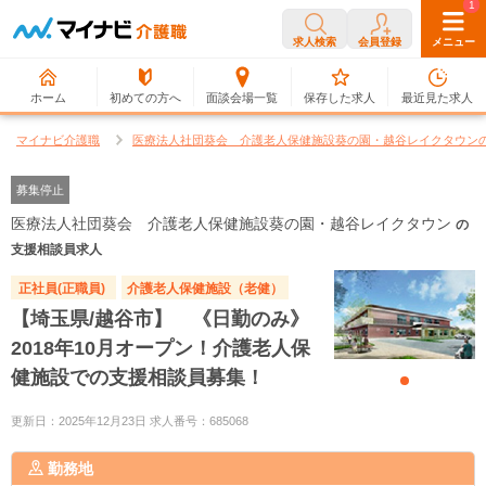
0
1
求人検索
会員登録
メニュー
ホーム
初めての方へ
面談会場一覧
保存した求人
最近見た求人
マイナビ介護職
医療法人社団葵会 介護老人保健施設葵の園・越谷レイクタウン
募集停止
医療法人社団葵会 介護老人保健施設葵の園・越谷レイクタウン
の
支援相談員求人
正社員(正職員)
介護老人保健施設（老健）
【埼玉県/越谷市】 《日勤のみ》
2018年10月オープン！介護老人保
健施設での支援相談員募集！
更新日：2025年12月23日 求人番号：685068
勤務地