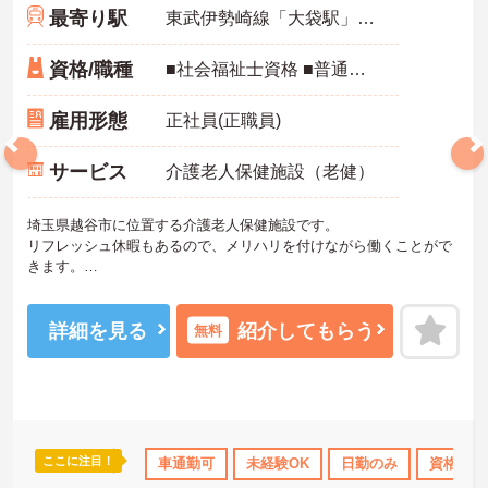
最寄り駅
東武伊勢崎線「大袋駅」徒歩14分
資格/職種
■社会福祉士資格 ■普通自動車運転免許（AT限定可） ■相談員の実務経験1年以上
雇用形態
正社員(正職員)
サービス
介護老人保健施設（老健）
埼玉県越谷市に位置する介護老人保健施設です。
リフレッシュ休暇もあるので、メリハリを付けながら働くことがで
きます。
保育費・学童保育費の補助制度など手厚い福利厚生も完備されてい
ます。
ご興味をお持ちの方はお気軽にお問い合わせください。
詳細を見る
紹介してもらう
無料
ここに注目！
休日110日以上
ブランクOK
車通勤可
研修制度あり
未経験OK
日勤のみ
産休･育休･介護休暇
資格取得