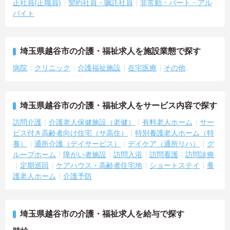
正社員(正職員)
契約社員・嘱託社員
非常勤・パート・アル
バイト
埼玉県越谷市の介護・福祉求人を施設業態で探す
病院
クリニック
介護福祉施設
在宅医療
その他
埼玉県越谷市の介護・福祉求人をサービス内容で探す
訪問介護
介護老人保健施設（老健）
有料老人ホーム
サー
ビス付き高齢者向け住宅（サ高住）
特別養護老人ホーム（特
養）
通所介護（デイサービス）
デイケア（通所リハ）
グ
ループホーム
障がい者施設
訪問入浴
訪問看護
訪問診療
定期巡回
ケアハウス・高齢者住宅地
ショートステイ
養
護老人ホーム
介護予防
埼玉県越谷市の介護・福祉求人を給与で探す