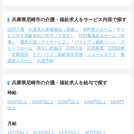
兵庫県尼崎市の介護・福祉求人をサービス内容で探す
訪問介護
介護老人保健施設（老健）
有料老人ホーム
サー
ビス付き高齢者向け住宅（サ高住）
特別養護老人ホーム（特
養）
通所介護（デイサービス）
デイケア（通所リハ）
グ
ループホーム
障がい者施設
訪問入浴
訪問看護
訪問診療
定期巡回
ケアハウス・高齢者住宅地
ショートステイ
養
護老人ホーム
介護予防
兵庫県尼崎市の介護・福祉求人を給与で探す
時給
850円以上
1000円以上
1200円以上
1400円以上
1600円
以上
月給
15万円以上
20万円以上
25万円以上
30万円以上