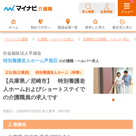
0
1
求人検索
会員登録
メニュー
ホーム
初めての方へ
面談会場一覧
保存した求人
最近見た求人
マイナビ介護職
介護職・ヘルパーの求人
兵庫県の介護職・ヘルパー求人
社会福祉法人平成会
特別養護老人ホーム芦風荘
の介護職・ヘルパー求人
正社員(正職員)
特別養護老人ホーム（特養）
【兵庫県／尼崎市】 特別養護老
人ホームおよびショートステイで
の介護職員の求人です
更新日：2026年07月30日 求人番号：687728
勤務地