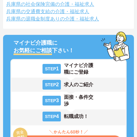
兵庫県の社会保険完備の介護・福祉求人
兵庫県の交通費支給の介護・福祉求人
兵庫県の退職金制度ありの介護・福祉求人
マイナビ介護職に
お気軽にご相談
下さい！
マイナビ介護
1
STEP
職にご登録
2
求人のご紹介
STEP
面接・条件交
3
STEP
渉
4
転職成功！
STEP