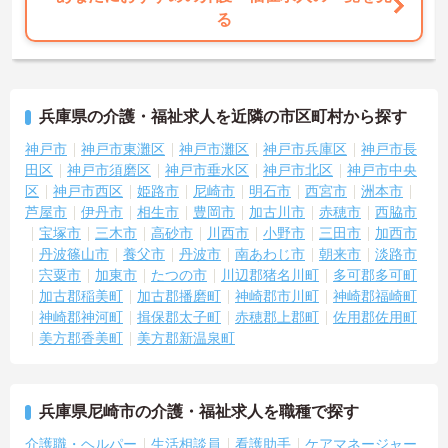
る
兵庫県の介護・福祉求人を近隣の市区町村から探す
神戸市
神戸市東灘区
神戸市灘区
神戸市兵庫区
神戸市長
田区
神戸市須磨区
神戸市垂水区
神戸市北区
神戸市中央
区
神戸市西区
姫路市
尼崎市
明石市
西宮市
洲本市
芦屋市
伊丹市
相生市
豊岡市
加古川市
赤穂市
西脇市
宝塚市
三木市
高砂市
川西市
小野市
三田市
加西市
丹波篠山市
養父市
丹波市
南あわじ市
朝来市
淡路市
宍粟市
加東市
たつの市
川辺郡猪名川町
多可郡多可町
加古郡稲美町
加古郡播磨町
神崎郡市川町
神崎郡福崎町
神崎郡神河町
揖保郡太子町
赤穂郡上郡町
佐用郡佐用町
美方郡香美町
美方郡新温泉町
兵庫県尼崎市の介護・福祉求人を職種で探す
介護職・ヘルパー
生活相談員
看護助手
ケアマネージャー