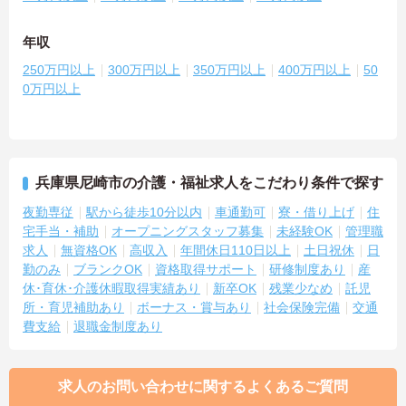
年収
250万円以上
300万円以上
350万円以上
400万円以上
50
0万円以上
兵庫県尼崎市の介護・福祉求人をこだわり条件で探す
夜勤専従
駅から徒歩10分以内
車通勤可
寮・借り上げ
住
宅手当・補助
オープニングスタッフ募集
未経験OK
管理職
求人
無資格OK
高収入
年間休日110日以上
土日祝休
日
勤のみ
ブランクOK
資格取得サポート
研修制度あり
産
休･育休･介護休暇取得実績あり
新卒OK
残業少なめ
託児
所・育児補助あり
ボーナス・賞与あり
社会保険完備
交通
費支給
退職金制度あり
求人のお問い合わせに関するよくあるご質問