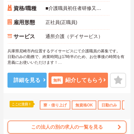
資格/職種
■介護職員初任者研修又はホームヘルパー2級以上の資格をお持ちの方 ※介護実務経験ある方尚可 ※普通自動車運転免許（AT可）あれば尚可
雇用形態
正社員(正職員)
サービス
通所介護（デイサービス）
兵庫県尼崎市内位置するデイサービスにて介護職員の募集です。
日勤のみの勤務で、終業時間は17時半のため、お仕事後の時間を有
意義にお使いいただけます！
ご興味のある方には、面接対策ポイントなど、さらに詳細をお話し
いたしますので、お気軽にご相談ください。
詳細を見る
紹介してもらう
無料
ここに注目！
寮・借り上げ
無資格OK
日勤のみ
資格
この法人の別の求人の一覧を見る