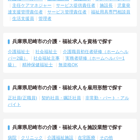
主任ケアマネジャー
サービス提供責任者
施設長
児童発
達支援管理責任者
サービス管理責任者
福祉用具専門相談員
生活支援員
管理者
兵庫県尼崎市の介護・福祉求人を資格で探す
介護福祉士
社会福祉士
介護職員初任者研修（ホームヘル
パー2級）
社会福祉主事
実務者研修（ホームヘルパー1
級）
精神保健福祉士
無資格OK
兵庫県尼崎市の介護・福祉求人を雇用形態で探す
正社員(正職員)
契約社員・嘱託社員
非常勤・パート・アル
バイト
兵庫県尼崎市の介護・福祉求人を施設業態で探す
病院
クリニック
介護福祉施設
在宅医療
その他