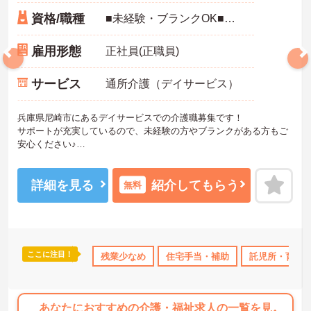
資格/職種
■未経験・ブランクOK■初任者研修（旧ヘルパー2級）必須■実務者研修、介護福祉士、介護支援専門員、自動車運転免許保持者歓迎 ■有料老人ホーム、グループホーム、サ高住、訪問介護、病院等での介護やリハビリスタッフ経験者歓迎
雇用形態
正社員(正職員)
サービス
通所介護（デイサービス）
兵庫県尼崎市にあるデイサービスでの介護職募集です！
サポートが充実しているので、未経験の方やブランクがある方もご
安心ください♪
基本土日祝休みで年間休日120日と、プライベートの時間を大切にで
きます◎
ご興味のある方には、面接対策ポイントなど、さらに詳細をお話し
詳細を見る
紹介してもらう
無料
いたしますのでお気軽にご相談ください！
ここに注目！
上
ボーナス・賞与あり
残業少なめ
社会保険完備
住宅手当・補助
交通費支給
託児所・育児
退職金制度
あなたにおすすめの介護・福祉求人の一覧を見