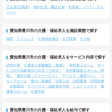
正社員(正職員)
契約社員・嘱託社員
非常勤・パート・アル
バイト
愛知県豊川市の介護・福祉求人を施設業態で探す
病院
クリニック
介護福祉施設
在宅医療
その他
愛知県豊川市の介護・福祉求人をサービス内容で探す
訪問介護
介護老人保健施設（老健）
有料老人ホーム
サー
ビス付き高齢者向け住宅（サ高住）
特別養護老人ホーム（特
養）
通所介護（デイサービス）
デイケア（通所リハ）
グ
ループホーム
障がい者施設
訪問入浴
訪問看護
訪問診療
定期巡回
ケアハウス・高齢者住宅地
ショートステイ
養
護老人ホーム
介護予防
愛知県豊川市の介護・福祉求人を給与で探す