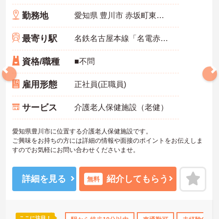
勤務地
愛知県 豊川市 赤坂町東山１２－１
最寄り駅
名鉄名古屋本線「名電赤坂駅」徒歩9分
資格/職種
■不問
雇用形態
正社員(正職員)
サービス
介護老人保健施設（老健）
愛知県豊川市に位置する介護老人保健施設です。
ご興味をお持ちの方には詳細の情報や面接のポイントをお伝えしま
すのでお気軽にお問い合わせくださいませ。
詳細を見る
紹介してもらう
無料
ここに注目！