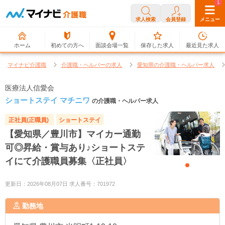
0
1
求人検索
会員登録
メニュー
ホーム
初めての方へ
面談会場一覧
保存した求人
最近見た求人
マイナビ介護職
介護職・ヘルパーの求人
愛知県の介護職・ヘルパー求人
医療法人信愛会
ショートステイ マチニワ
の介護職・ヘルパー求人
正社員(正職員)
ショートステイ
【愛知県／豊川市】マイカー通勤
可◎昇給・賞与あり♪ショートステ
イにて介護職員募集〈正社員〉
更新日：2026年08月07日 求人番号：701972
勤務地