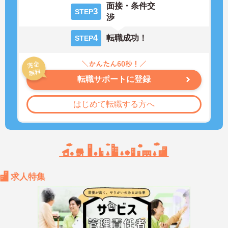
面接・条件交
3
STEP
渉
4
転職成功！
STEP
転職サポートに登録
はじめて転職する方へ
求人特集