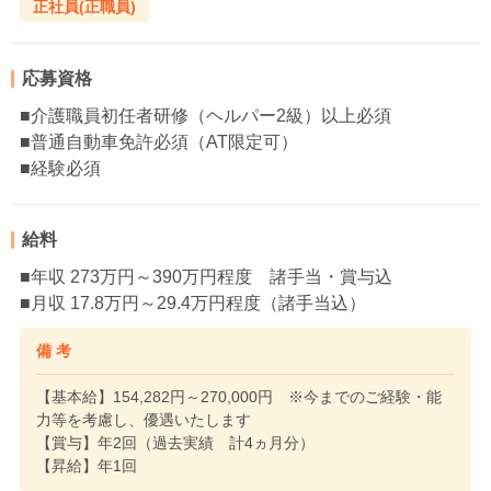
正社員(正職員)
応募資格
■介護職員初任者研修（ヘルパー2級）以上必須
■普通自動車免許必須（AT限定可）
■経験必須
給料
■年収 273万円～390万円程度 諸手当・賞与込
■月収 17.8万円～29.4万円程度（諸手当込）
備 考
【基本給】154,282円～270,000円 ※今までのご経験・能
力等を考慮し、優遇いたします
【賞与】年2回（過去実績 計4ヵ月分）
【昇給】年1回