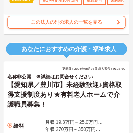
・育児補助
年間休日110日以上
駅から徒歩10分以内
研修制度あり
車通勤可
産休･育休･介護休
未経験OK
この法人の別の求人の一覧を見る
あなたにおすすめの介護・福祉求人
更新日：2026年08月07日 求人番号：9108792
名称非公開 ※詳細はお問合せください
【愛知県／豊川市】未経験歓迎♪資格取
得支援制度あり★有料老人ホームで介
護職員募集！
月収 19.3万円～25.0万円程度 諸手当込
給料
年収 270万円～350万円程度 諸手当込