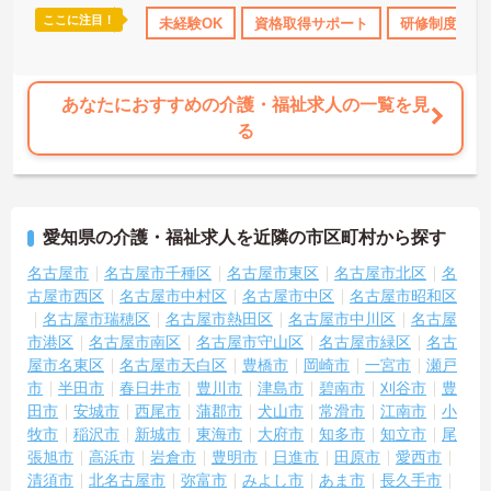
ここに注目！
K
無資格OK
日勤のみ
未経験OK
年間休日110日以上
資格取得サポート
研修制度あり
研修制度あり
あなたにおすすめの介護・福祉求人の一覧を見
る
愛知県の介護・福祉求人を近隣の市区町村から探す
名古屋市
名古屋市千種区
名古屋市東区
名古屋市北区
名
古屋市西区
名古屋市中村区
名古屋市中区
名古屋市昭和区
名古屋市瑞穂区
名古屋市熱田区
名古屋市中川区
名古屋
市港区
名古屋市南区
名古屋市守山区
名古屋市緑区
名古
屋市名東区
名古屋市天白区
豊橋市
岡崎市
一宮市
瀬戸
市
半田市
春日井市
豊川市
津島市
碧南市
刈谷市
豊
田市
安城市
西尾市
蒲郡市
犬山市
常滑市
江南市
小
牧市
稲沢市
新城市
東海市
大府市
知多市
知立市
尾
張旭市
高浜市
岩倉市
豊明市
日進市
田原市
愛西市
清須市
北名古屋市
弥富市
みよし市
あま市
長久手市