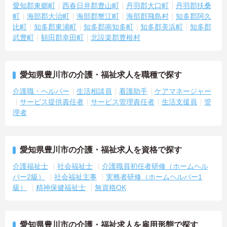
愛知郡東郷町
西春日井郡豊山町
丹羽郡大口町
丹羽郡扶桑
町
海部郡大治町
海部郡蟹江町
海部郡飛島村
知多郡阿久
比町
知多郡東浦町
知多郡南知多町
知多郡美浜町
知多郡
武豊町
額田郡幸田町
北設楽郡豊根村
愛知県豊川市の介護・福祉求人を職種で探す
介護職・ヘルパー
生活相談員
看護助手
ケアマネージャー
サービス提供責任者
サービス管理責任者
生活支援員
管
理者
愛知県豊川市の介護・福祉求人を資格で探す
介護福祉士
社会福祉士
介護職員初任者研修（ホームヘル
パー2級）
社会福祉主事
実務者研修（ホームヘルパー1
級）
精神保健福祉士
無資格OK
愛知県豊川市の介護・福祉求人を雇用形態で探す