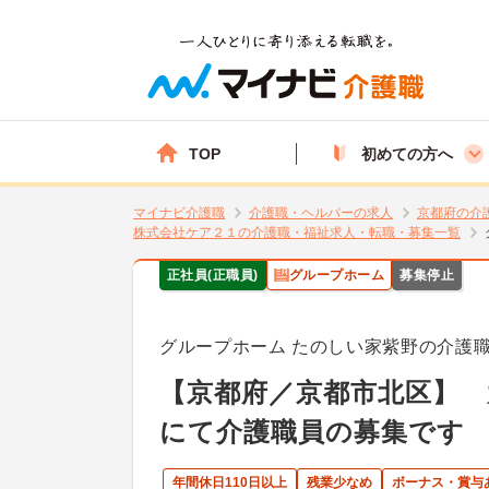
TOP
初めての方へ
マイナビ介護職
介護職・ヘルパーの求人
京都府の介
株式会社ケア２１の介護職・福祉求人・転職・募集一覧
正社員(正職員)
グループホーム
募集停止
グループホーム たのしい家紫野の介護
【京都府／京都市北区】
にて介護職員の募集です
年間休日110日以上
残業少なめ
ボーナス・賞与