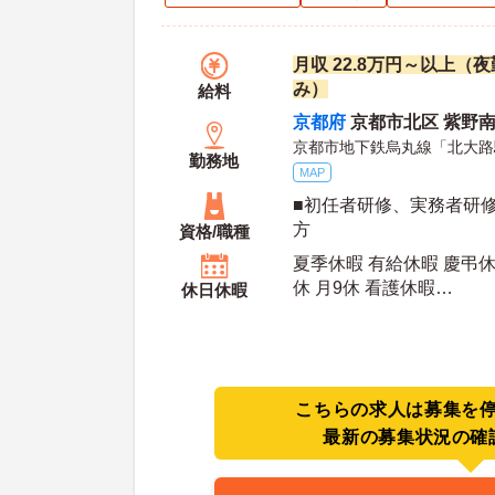
月収 22.8万円～以上（
み）
給料
京都府
京都市北区 紫野南舟
京都市地下鉄烏丸線「北大路
勤務地
MAP
■初任者研修、実務者研
方
資格/職種
夏季休暇 有給休暇 慶弔休
休 月9休 看護休暇
休日休暇
年間休日日数：111日 初年度有給日数：10日 最
大有給日数：20日
こちらの求人は募集を
最新の募集状況の確