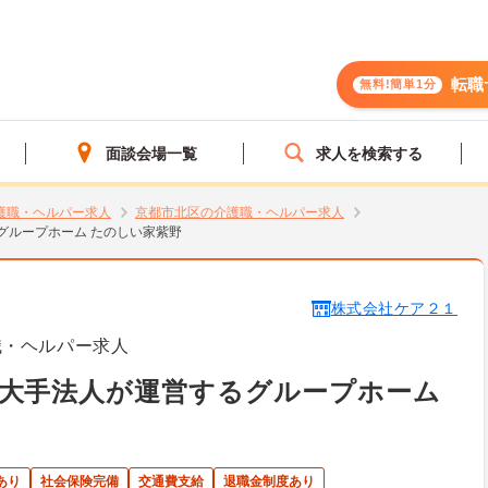
転職
無料!簡単1分
面談会場一覧
求人を検索する
護職・ヘルパー求人
京都市北区の介護職・ヘルパー求人
グループホーム たのしい家紫野
株式会社ケア２１
職・ヘルパー求人
 大手法人が運営するグループホーム
あり
社会保険完備
交通費支給
退職金制度あり