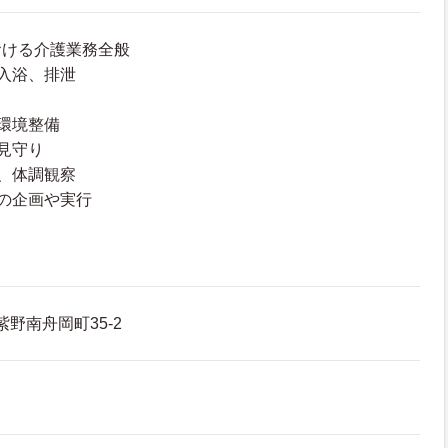
おける介護業務全般
入浴、排泄
環境整備
見守り
、体調観察
の企画や実行
紫野南舟岡町35-2