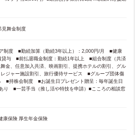
弔見舞金制度
制度 ■勤続加算（勤続3年以上）：2,000円/月 ■健康
服貸与 ■前払退職金制度：勤続1年以上 ■組合制度（共済
見舞金、任意加入共済、映画割引、提携ホテルの割引、グル
、レジャー施設割引、旅行優待サービス ■グループ団体傷
％ ■持株会制度 ■お誕生日プレゼント贈呈：毎年誕生日
あり ■一芸手当（推し活や特技を申請）■こころの相談窓
 健康保険 厚生年金保険