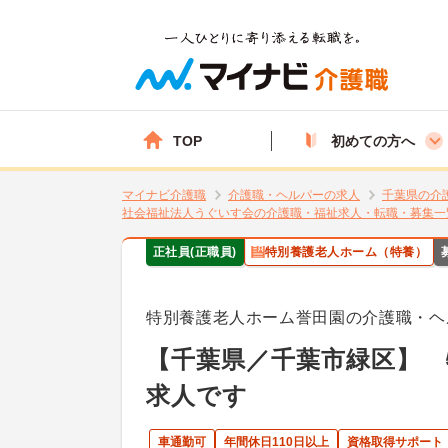
TOP
初めての方へ
マイナビ介護職
介護職・ヘルパーの求人
千葉県の介
社会福祉法人うぐいす会の介護職・福祉求人・転職・募集一
正社員(正職員)
特別養護老人ホーム（特養）
特別養護老人ホーム誉田園の介護職・ヘ
【千葉県／千葉市緑区】 
求人です
車通勤可
年間休日110日以上
資格取得サポート