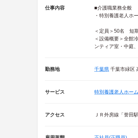
仕事内容
■介護職業務全般
・特別養護老人ホ
＜定員＞50名 短
＜設備概要＞全館
ンティア室・中庭
勤務地
千葉県
千葉市緑区 
サービス
特別養護老人ホー
アクセス
ＪＲ外房線「誉田駅
雇用形態
正社員(正職員)