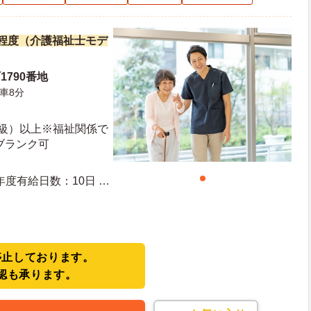
万円程度（介護福祉士モデ
1790番地
車8分
2級）以上※福祉関係で
ブランク可
停止しております。
認も承ります。