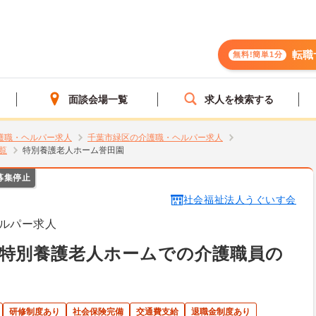
転職
無料!簡単1分
面談会場一覧
求人を検索する
護職・ヘルパー求人
千葉市緑区の介護職・ヘルパー求人
覧
特別養護老人ホーム誉田園
募集停止
社会福祉法人うぐいす会
ルパー求人
特別養護老人ホームでの介護職員の
研修制度あり
社会保険完備
交通費支給
退職金制度あり