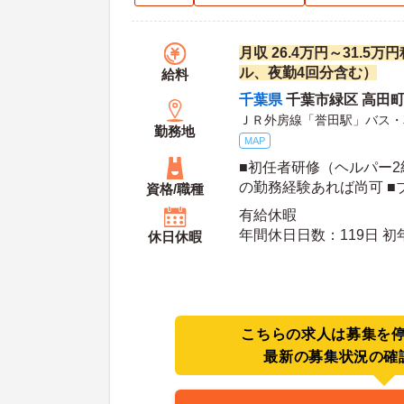
月収 26.4万円～31.5
ル、夜勤4回分含む）
給料
千葉県
千葉市緑区 高田町
ＪＲ外房線「誉田駅」バス・
勤務地
MAP
■初任者研修（ヘルパー
の勤務経験あれば尚可 ■
資格/職種
有給休暇
年間休日日数：119日 初年度有給日数：10日 最
休日休暇
大有給日数：20日
こちらの求人は募集を
最新の募集状況の確