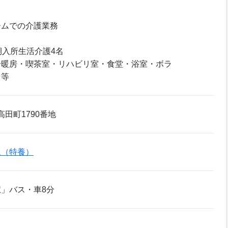
ームでの介護業務
期入所生活介護4名
冷暖房・喫茶室・リハビリ室・食堂・浴室・ボラ
、等
高田町1790番地
ム（特養）
」バス・車8分