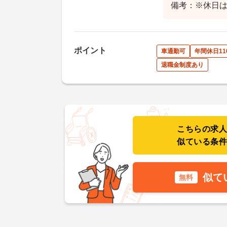
備考：※休日は
ポイント
車通勤可
年間休日11
退職金制度あり
こちらの求
似ている条
似て
無料