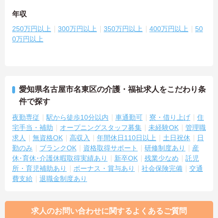
年収
250万円以上
300万円以上
350万円以上
400万円以上
50
0万円以上
愛知県名古屋市名東区の介護・福祉求人をこだわり条
件で探す
夜勤専従
駅から徒歩10分以内
車通勤可
寮・借り上げ
住
宅手当・補助
オープニングスタッフ募集
未経験OK
管理職
求人
無資格OK
高収入
年間休日110日以上
土日祝休
日
勤のみ
ブランクOK
資格取得サポート
研修制度あり
産
休･育休･介護休暇取得実績あり
新卒OK
残業少なめ
託児
所・育児補助あり
ボーナス・賞与あり
社会保険完備
交通
費支給
退職金制度あり
求人のお問い合わせに関するよくあるご質問