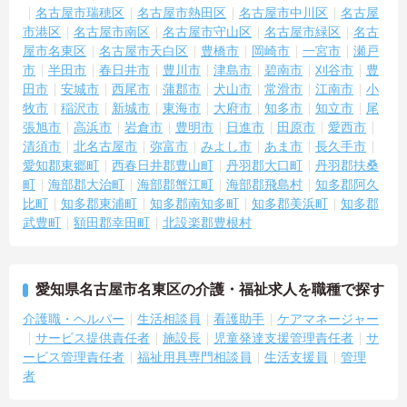
名古屋市瑞穂区
名古屋市熱田区
名古屋市中川区
名古屋
市港区
名古屋市南区
名古屋市守山区
名古屋市緑区
名古
屋市名東区
名古屋市天白区
豊橋市
岡崎市
一宮市
瀬戸
市
半田市
春日井市
豊川市
津島市
碧南市
刈谷市
豊
田市
安城市
西尾市
蒲郡市
犬山市
常滑市
江南市
小
牧市
稲沢市
新城市
東海市
大府市
知多市
知立市
尾
張旭市
高浜市
岩倉市
豊明市
日進市
田原市
愛西市
清須市
北名古屋市
弥富市
みよし市
あま市
長久手市
愛知郡東郷町
西春日井郡豊山町
丹羽郡大口町
丹羽郡扶桑
町
海部郡大治町
海部郡蟹江町
海部郡飛島村
知多郡阿久
比町
知多郡東浦町
知多郡南知多町
知多郡美浜町
知多郡
武豊町
額田郡幸田町
北設楽郡豊根村
愛知県名古屋市名東区の介護・福祉求人を職種で探す
介護職・ヘルパー
生活相談員
看護助手
ケアマネージャー
サービス提供責任者
施設長
児童発達支援管理責任者
サ
ービス管理責任者
福祉用具専門相談員
生活支援員
管理
者