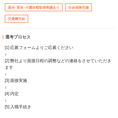
産休･育休･介護休暇取得実績あり
社会保険完備
交通費支給
選考プロセス
[1] 応募フォームよりご応募ください
↓
[2] 弊社より面接日程の調整などの連絡をさせていただき
ます
↓
[3] 面接実施
↓
[4] 内定
↓
[5] 入職手続き