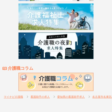
介護職コラム
マイナビ介護職
看護助手の求人
愛知県の看護助手求人
名古屋市名東区