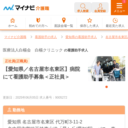
0
1
求人検索
会員登録
メニュー
ホーム
初めての方へ
面談会場一覧
保存した求人
最近見た求人
マイナビ介護職
看護助手の求人
愛知県の看護助手求人
名古屋市名東区
医療法人白楊会 白楊クリニック
の看護助手求人
正社員(正職員)
【愛知県／名古屋市名東区】病院
にて看護助手募集＜正社員＞
更新日：2025年06月05日 求人番号：9005272
勤務地
愛知県
名古屋市名東区 代万町3-11-2