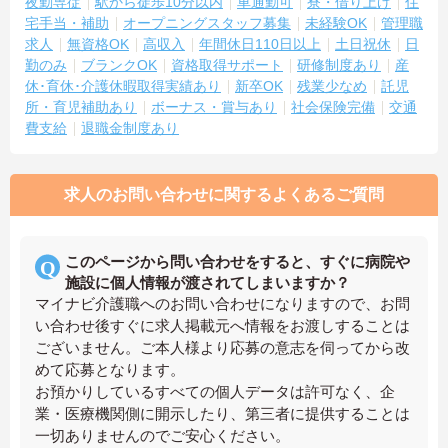
夜勤専従
駅から徒歩10分以内
車通勤可
寮・借り上げ
住
宅手当・補助
オープニングスタッフ募集
未経験OK
管理職
求人
無資格OK
高収入
年間休日110日以上
土日祝休
日
勤のみ
ブランクOK
資格取得サポート
研修制度あり
産
休･育休･介護休暇取得実績あり
新卒OK
残業少なめ
託児
所・育児補助あり
ボーナス・賞与あり
社会保険完備
交通
費支給
退職金制度あり
求人のお問い合わせに関するよくあるご質問
このページから問い合わせをすると、すぐに病院や
施設に個人情報が渡されてしまいますか？
マイナビ介護職へのお問い合わせになりますので、お問
い合わせ後すぐに求人掲載元へ情報をお渡しすることは
ございません。ご本人様より応募の意志を伺ってから改
めて応募となります。
お預かりしているすべての個人データは許可なく、企
業・医療機関側に開示したり、第三者に提供することは
一切ありませんのでご安心ください。