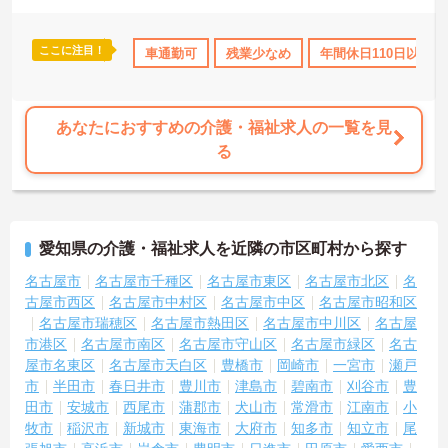
ここに注目！
車通勤可
残業少なめ
年間休日110日以上
あなたにおすすめの介護・福祉求人の一覧を見
る
愛知県の介護・福祉求人を近隣の市区町村から探す
名古屋市
名古屋市千種区
名古屋市東区
名古屋市北区
名
古屋市西区
名古屋市中村区
名古屋市中区
名古屋市昭和区
名古屋市瑞穂区
名古屋市熱田区
名古屋市中川区
名古屋
市港区
名古屋市南区
名古屋市守山区
名古屋市緑区
名古
屋市名東区
名古屋市天白区
豊橋市
岡崎市
一宮市
瀬戸
市
半田市
春日井市
豊川市
津島市
碧南市
刈谷市
豊
田市
安城市
西尾市
蒲郡市
犬山市
常滑市
江南市
小
牧市
稲沢市
新城市
東海市
大府市
知多市
知立市
尾