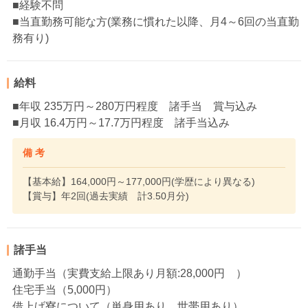
■経験不問
■当直勤務可能な方(業務に慣れた以降、月4～6回の当直勤
務有り)
給料
■年収 235万円～280万円程度 諸手当 賞与込み
■月収 16.4万円～17.7万円程度 諸手当込み
備 考
【基本給】164,000円～177,000円(学歴により異なる)
【賞与】年2回(過去実績 計3.50月分)
諸手当
通勤手当（実費支給上限あり月額:28,000円 ）
住宅手当（5,000円）
借上げ寮について（単身用あり 世帯用あり）