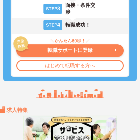
面接・条件交
3
STEP
渉
4
転職成功！
STEP
転職サポートに登録
はじめて転職する方へ
求人特集