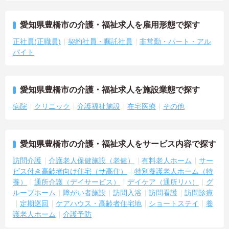
愛知県豊橋市の介護・福祉求人を雇用形態で探す
正社員(正職員)
契約社員・嘱託社員
非常勤・パート・アル
バイト
愛知県豊橋市の介護・福祉求人を施設業態で探す
病院
クリニック
介護福祉施設
在宅医療
その他
愛知県豊橋市の介護・福祉求人をサービス内容で探す
訪問介護
介護老人保健施設（老健）
有料老人ホーム
サー
ビス付き高齢者向け住宅（サ高住）
特別養護老人ホーム（特
養）
通所介護（デイサービス）
デイケア（通所リハ）
グ
ループホーム
障がい者施設
訪問入浴
訪問看護
訪問診療
定期巡回
ケアハウス・高齢者住宅地
ショートステイ
養
護老人ホーム
介護予防