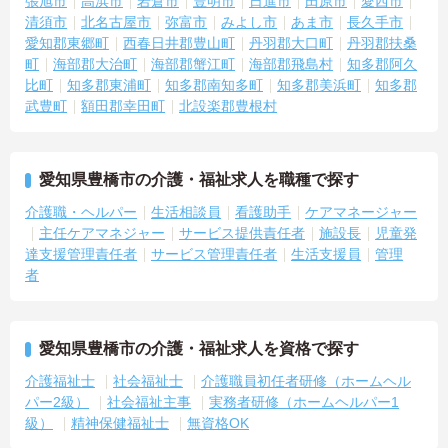
張旭市
高浜市
岩倉市
豊明市
日進市
田原市
愛西市
清須市
北名古屋市
弥富市
みよし市
あま市
長久手市
愛知郡東郷町
西春日井郡豊山町
丹羽郡大口町
丹羽郡扶桑
町
海部郡大治町
海部郡蟹江町
海部郡飛島村
知多郡阿久
比町
知多郡東浦町
知多郡南知多町
知多郡美浜町
知多郡
武豊町
額田郡幸田町
北設楽郡豊根村
愛知県豊橋市の介護・福祉求人を職種で探す
介護職・ヘルパー
生活相談員
看護助手
ケアマネージャー
主任ケアマネジャー
サービス提供責任者
施設長
児童発
達支援管理責任者
サービス管理責任者
生活支援員
管理
者
愛知県豊橋市の介護・福祉求人を資格で探す
介護福祉士
社会福祉士
介護職員初任者研修（ホームヘル
パー2級）
社会福祉主事
実務者研修（ホームヘルパー1
級）
精神保健福祉士
無資格OK