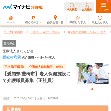
0
1
求人検索
会員登録
メニュー
ホーム
初めての方へ
面談会場一覧
保存した求人
最近見た求人
マイナビ介護職
介護職・ヘルパーの求人
愛知県の介護職・ヘルパー求人
募集停止
医療法人さわらび会
福祉村病院
の介護職・ヘルパー求人
正社員(正職員)
介護老人保健施設（老健）
【愛知県/豊橋市】老人保健施設に
て介護職員募集〈正社員〉
更新日：2025年06月06日 求人番号：9005967
勤務地