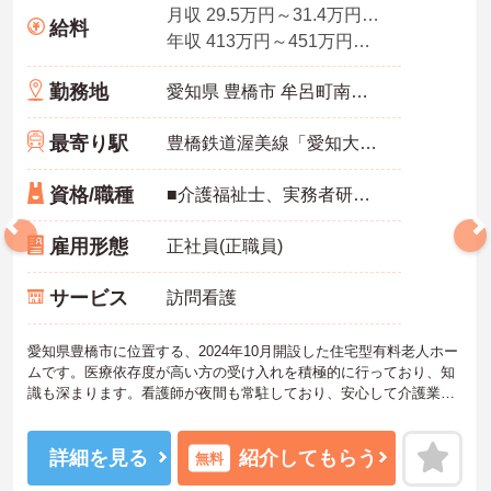
月収 29.5万円～31.4万円程度 諸手当込・夜勤4回想定
給料
年収 413万円～451万円程度 ※想定年収
勤務地
愛知県 豊橋市 牟呂町南汐田1-3
最寄り駅
豊橋鉄道渥美線「愛知大学前駅」バス・車9分
資格/職種
■介護福祉士、実務者研修、初任者研修 いずれか ※特養、老健、病院、有老などの実務経験1年以上ある方
雇用形態
正社員(正職員)
サービス
訪問看護
愛知県豊橋市に位置する、2024年10月開設した住宅型有料老人ホー
ムです。医療依存度が高い方の受け入れを積極的に行っており、知
識も深まります。看護師が夜間も常駐しており、安心して介護業務
に専念できる環境です。
ご興味をお持ちの方には詳細の情報や面接のポイントをお伝えしま
すのでお気軽にお問い合わせくださいませ。
詳細を見る
紹介してもらう
無料