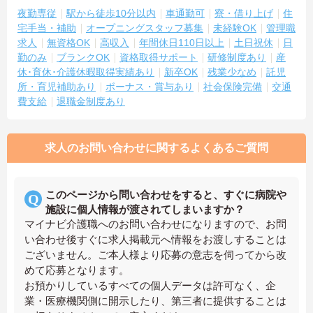
夜勤専従
駅から徒歩10分以内
車通勤可
寮・借り上げ
住
宅手当・補助
オープニングスタッフ募集
未経験OK
管理職
求人
無資格OK
高収入
年間休日110日以上
土日祝休
日
勤のみ
ブランクOK
資格取得サポート
研修制度あり
産
休･育休･介護休暇取得実績あり
新卒OK
残業少なめ
託児
所・育児補助あり
ボーナス・賞与あり
社会保険完備
交通
費支給
退職金制度あり
求人のお問い合わせに関するよくあるご質問
このページから問い合わせをすると、すぐに病院や
施設に個人情報が渡されてしまいますか？
マイナビ介護職へのお問い合わせになりますので、お問
い合わせ後すぐに求人掲載元へ情報をお渡しすることは
ございません。ご本人様より応募の意志を伺ってから改
めて応募となります。
お預かりしているすべての個人データは許可なく、企
業・医療機関側に開示したり、第三者に提供することは