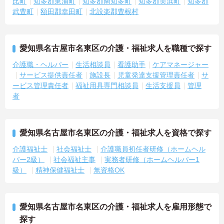
比町
知多郡東浦町
知多郡南知多町
知多郡美浜町
知多郡
武豊町
額田郡幸田町
北設楽郡豊根村
愛知県名古屋市名東区の介護・福祉求人を職種で探す
介護職・ヘルパー
生活相談員
看護助手
ケアマネージャー
サービス提供責任者
施設長
児童発達支援管理責任者
サ
ービス管理責任者
福祉用具専門相談員
生活支援員
管理
者
愛知県名古屋市名東区の介護・福祉求人を資格で探す
介護福祉士
社会福祉士
介護職員初任者研修（ホームヘル
パー2級）
社会福祉主事
実務者研修（ホームヘルパー1
級）
精神保健福祉士
無資格OK
愛知県名古屋市名東区の介護・福祉求人を雇用形態で
探す