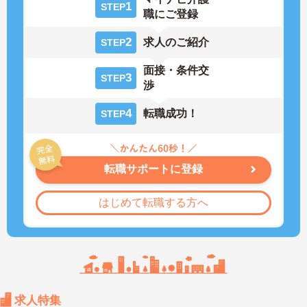
1
STEP
職にご登録
2
求人のご紹介
STEP
面接・条件交
3
STEP
渉
4
転職成功！
STEP
転職サポートに登録
はじめて転職する方へ
求人特集