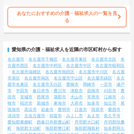
★おすすめPOINT★
【上場グループの手厚い待遇と福利厚生】
あなたにおすすめの介護・福祉求人の一覧を見
・お子様の成長に合わせて最大130万円のライフイベント手当があり
る
ます
・退職金制度や65歳定年制など長期就業を支える制度が充実してい
ます
・賞与年2回の支給があり昇給や各種手当などの条件面が整っていま
す
愛知県の介護・福祉求人を近隣の市区町村から探す
【身体負担を抑えた安心の就業環境】
名古屋市
名古屋市千種区
名古屋市東区
名古屋市北区
名
・夜勤のないデイサービスで生活リズムを崩さずに勤務できます
古屋市西区
名古屋市中村区
名古屋市中区
名古屋市昭和区
・浴室にはリフト設備が完備されており身体への負担を軽減してい
名古屋市瑞穂区
名古屋市熱田区
名古屋市中川区
名古屋
ます
市港区
名古屋市南区
名古屋市守山区
名古屋市緑区
名古
・送迎車両には衝突防止装置やカーナビが搭載されており運転も安
屋市名東区
名古屋市天白区
豊橋市
岡崎市
一宮市
瀬戸
心です
市
半田市
春日井市
豊川市
津島市
碧南市
刈谷市
豊
【明確な評価制度と手厚いサポート体制】
田市
安城市
西尾市
蒲郡市
犬山市
常滑市
江南市
小
・独自の社内認定資格制度がありスキルアップが評価に直結します
牧市
稲沢市
新城市
東海市
大府市
知多市
知立市
尾
・明確な人事評価基準に基づき副所長や所長へのキャリアパスがあ
張旭市
高浜市
岩倉市
豊明市
日進市
田原市
愛西市
ります
清須市
北名古屋市
弥富市
みよし市
あま市
長久手市
・入社後のOJTや毎月のコンディションチェックなどサポートが手
愛知郡東郷町
西春日井郡豊山町
丹羽郡大口町
丹羽郡扶桑
厚いです
町
海部郡大治町
海部郡蟹江町
海部郡飛島村
知多郡阿久