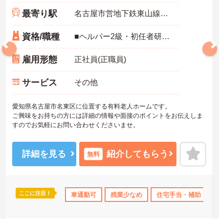
最寄り駅
名古屋市営地下鉄東山線「本郷(愛知)駅」バス・車10分
資格/職種
■ヘルパー2級・初任者研修・実務者研修終了者 ■年齢不問
雇用形態
正社員(正職員)
サービス
その他
愛知県名古屋市名東区に位置する有料老人ホームです。
ご興味をお持ちの方には詳細の情報や面接のポイントをお伝えしま
すのでお気軽にお問い合わせくださいませ。
詳細を見る
紹介してもらう
無料
ここに注目！
格取得サポート
社会保険完備
車通勤可
残業少なめ
住宅手当・補助