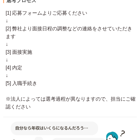
選考プロセス
[1] 応募フォームよりご応募ください
↓
[2] 弊社より面接日程の調整などの連絡をさせていただき
ます
↓
[3] 面接実施
↓
[4] 内定
↓
[5] 入職手続き
※法人によっては選考過程が異なりますので、担当にご確
認ください