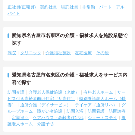
正社員(正職員)
契約社員・嘱託社員
非常勤・パート・アル
バイト
愛知県名古屋市名東区の介護・福祉求人を施設業態で
探す
病院
クリニック
介護福祉施設
在宅医療
その他
愛知県名古屋市名東区の介護・福祉求人をサービス内
容で探す
訪問介護
介護老人保健施設（老健）
有料老人ホーム
サー
ビス付き高齢者向け住宅（サ高住）
特別養護老人ホーム（特
養）
通所介護（デイサービス）
デイケア（通所リハ）
グ
ループホーム
障がい者施設
訪問入浴
訪問看護
訪問診療
定期巡回
ケアハウス・高齢者住宅地
ショートステイ
養
護老人ホーム
介護予防