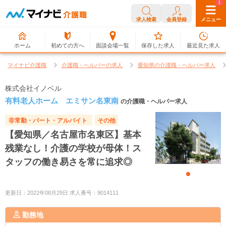
0
1
求人検索
会員登録
メニュー
ホーム
初めての方へ
面談会場一覧
保存した求人
最近見た求人
マイナビ介護職
介護職・ヘルパーの求人
愛知県の介護職・ヘルパー求人
株式会社イノベル
有料老人ホーム エミサン名東南
の介護職・ヘルパー求人
非常勤・パート・アルバイト
その他
【愛知県／名古屋市名東区】基本
残業なし！介護の学校が母体！ス
タッフの働き易さを常に追求◎
更新日：2022年08月29日 求人番号：9014111
勤務地