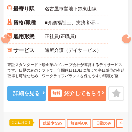
最寄り駅
名古屋市営地下鉄東山線
資格/職種
■介護福祉士、実務者研修、介護職員基礎研修（ヘルパー1級）、介護職員初任者研修（ヘルパー2級）修了 ※いずれかの資格をお持ちの方 ■普通自動車免許（AT限定可）がある方は尚歓迎 ■経験不問（デイサービス未経験者可）
雇用形態
正社員(正職員)
サービス
通所介護（デイサービス）
東証スタンダード上場企業のグループ会社が運営するデイサービス
です。日勤のみのシフトで、年間休日110日に加えて半日単位の有給
取得も可能なため、ワークライフバランスを保ちやすい環境が整っ
ています。業務面では、浴室のリフト設備導入や安全装備付きの送
迎車など、身体的・精神的な負担を軽減する設備が充実していま
す。お子様の成長に合わせて最大130万円が支給されるライフイベン
詳細を見る
紹介してもらう
無料
ト手当や、退職金制度、65歳定年制など、大手グループならではの
手厚い福利厚生も大きな魅力です。また、独自の社内認定資格制度
や明確な人事評価基準が設けられており、経験を活かして将来的に
は副所長や所長へのステップアップも目指せます。入社後のOJTや
毎月のコンディションチェックなどフォロー体制も手厚く、腰を据
ここに注目！
なめ
日勤のみ
年間休日110日以上
残業少なめ
無資格OK
資格取得サポート
日勤のみ
研修制
年間休
えて長く活躍していただけます。