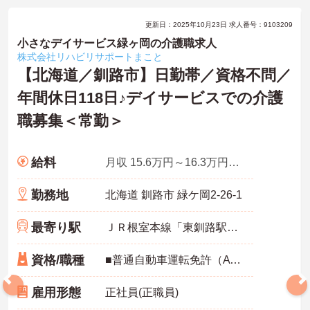
更新日：2025年10月23日 求人番号：9103209
小さなデイサービス緑ヶ岡の介護職求人
株式会社リハビリサポートまこと
【北海道／釧路市】日勤帯／資格不問／
年間休日118日♪デイサービスでの介護
職募集＜常勤＞
給料
月収 15.6万円～16.3万円程度
勤務地
北海道 釧路市 緑ケ岡2-26-1
最寄り駅
ＪＲ根室本線「東釧路駅」徒歩14分
資格/職種
■普通自動車運転免許（AT限定可）
雇用形態
正社員(正職員)