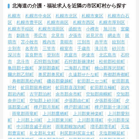
北海道の介護・福祉求人を近隣の市区町村から探す
札幌市
札幌市中央区
札幌市北区
札幌市東区
札幌市白石
区
札幌市豊平区
札幌市南区
札幌市西区
札幌市厚別区
札幌市手稲区
札幌市清田区
函館市
小樽市
旭川市
室蘭
市
釧路市
帯広市
北見市
夕張市
岩見沢市
網走市
留
萌市
苫小牧市
稚内市
美唄市
江別市
赤平市
紋別市
士別市
名寄市
三笠市
根室市
千歳市
滝川市
砂川市
深川市
富良野市
登別市
恵庭市
伊達市
北広島市
石狩
市
北斗市
石狩郡当別町
石狩郡新篠津村
松前郡松前町
亀田郡七飯町
茅部郡森町
二海郡八雲町
檜山郡厚沢部町
爾志郡乙部町
奥尻郡奥尻町
久遠郡せたな町
寿都郡寿都町
寿都郡黒松内町
磯谷郡蘭越町
虻田郡ニセコ町
虻田郡真
狩村
虻田郡留寿都村
虻田郡喜茂別町
虻田郡京極町
岩内
郡岩内町
古宇郡泊村
余市郡余市町
空知郡南幌町
空知郡
奈井江町
空知郡上砂川町
夕張郡由仁町
夕張郡長沼町
夕
張郡栗山町
樺戸郡月形町
樺戸郡浦臼町
樺戸郡新十津川町
雨竜郡雨竜町
上川郡鷹栖町
上川郡東神楽町
上川郡愛別
町
上川郡上川町
上川郡東川町
上川郡美瑛町
中川郡美深
町
中川郡音威子府村
雨竜郡幌加内町
増毛郡増毛町
天塩
郡豊富町
礼文郡礼文町
利尻郡利尻富士町
天塩郡幌延町