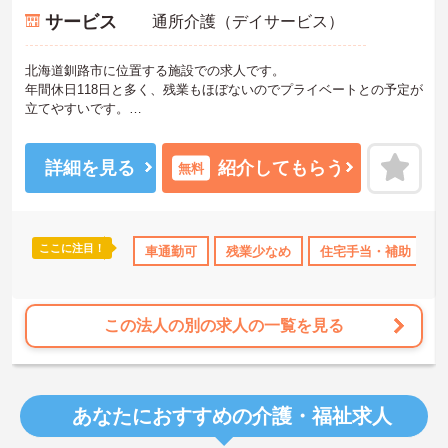
サービス
通所介護（デイサービス）
北海道釧路市に位置する施設での求人です。
年間休日118日と多く、残業もほぼないのでプライベートとの予定が
立てやすいです。
先輩職員が丁寧にご指導してくださいますので、介護職の経験が無
い方でも安心してご就業していただけます。
ご興味のある方は、お気軽にお問い合わせください。
詳細を見る
紹介してもらう
無料
ここに注目！
なめ
住宅手当・補助
車通勤可
年間休日110日以上
残業少なめ
社会保険完備
住宅手当・補助
交通
この法人の別の求人の一覧を見る
あなたにおすすめの介護・福祉求人