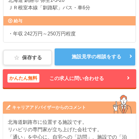
北海道
釧路市 弥生1-3-20
ＪＲ根室本線「釧路駅」バス・車6分
給与
・年収 242万円～250万円程度
施設見学の相談をする
保存する
かんたん無料
この求人に問い合わせる
キャリアアドバイザーからのコメント
北海道釧路市に位置する施設です。
リハビリの専門家が立ち上げた会社です。
「通い」を中心に、自宅への「訪問」、施設での「泊