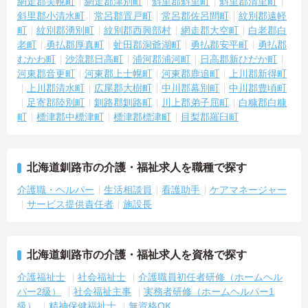
網走郡美幌町
網走郡津別町
斜里郡斜里町
斜里郡清里町
斜里郡小清水町
常呂郡置戸町
常呂郡佐呂間町
紋別郡遠軽
町
紋別郡湧別町
紋別郡西興部村
網走郡大空町
白老郡白
老町
勇払郡厚真町
虻田郡洞爺湖町
勇払郡安平町
勇払郡
むかわ町
沙流郡日高町
浦河郡浦河町
日高郡新ひだか町
河東郡音更町
河東郡上士幌町
河東郡鹿追町
上川郡新得町
上川郡清水町
広尾郡大樹町
中川郡幕別町
中川郡豊頃町
足寄郡陸別町
釧路郡釧路町
川上郡弟子屈町
白糠郡白糠
町
標津郡中標津町
標津郡標津町
目梨郡羅臼町
北海道釧路市の介護・福祉求人を職種で探す
介護職・ヘルパー
生活相談員
看護助手
ケアマネージャー
サービス提供責任者
施設長
北海道釧路市の介護・福祉求人を資格で探す
介護福祉士
社会福祉士
介護職員初任者研修（ホームヘル
パー2級）
社会福祉主事
実務者研修（ホームヘルパー1
級）
精神保健福祉士
無資格OK