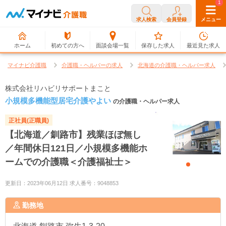
0
1
求人検索
会員登録
メニュー
ホーム
初めての方へ
面談会場一覧
保存した求人
最近見た求人
マイナビ介護職
介護職・ヘルパーの求人
北海道の介護職・ヘルパー求人
株式会社リハビリサポートまこと
小規模多機能型居宅介護やよい
の介護職・ヘルパー求人
正社員(正職員)
【北海道／釧路市】残業ほぼ無し
／年間休日121日／小規模多機能ホ
ームでの介護職＜介護福祉士＞
更新日：2023年06月12日 求人番号：9048853
勤務地