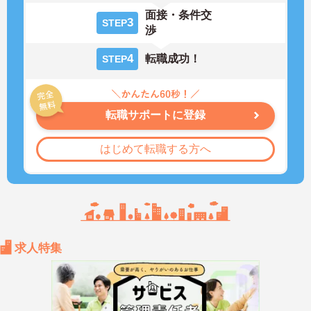
面接・条件交
3
STEP
渉
4
転職成功！
STEP
転職サポートに登録
はじめて転職する方へ
求人特集