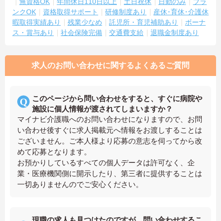
無資格OK
年間休日110日以上
土日祝休
日勤のみ
ブラ
ンクOK
資格取得サポート
研修制度あり
産休･育休･介護休
暇取得実績あり
残業少なめ
託児所・育児補助あり
ボーナ
ス・賞与あり
社会保険完備
交通費支給
退職金制度あり
求人のお問い合わせに関するよくあるご質問
このページから問い合わせをすると、すぐに病院や
施設に個人情報が渡されてしまいますか？
マイナビ介護職へのお問い合わせになりますので、お問
い合わせ後すぐに求人掲載元へ情報をお渡しすることは
ございません。ご本人様より応募の意志を伺ってから改
めて応募となります。
お預かりしているすべての個人データは許可なく、企
業・医療機関側に開示したり、第三者に提供することは
一切ありませんのでご安心ください。
現職の求人も見つけたのですが、問い合わせするこ