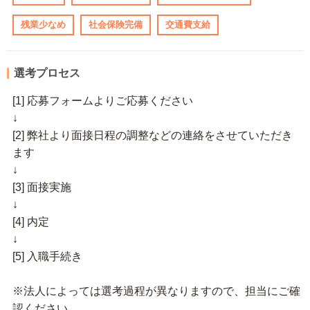
残業少なめ
社会保険完備
交通費支給
選考プロセス
[1] 応募フォームよりご応募ください
↓
[2] 弊社より面接日程の調整などの連絡をさせていただき
ます
↓
[3] 面接実施
↓
[4] 内定
↓
[5] 入職手続き
※法人によっては選考過程が異なりますので、担当にご確
認ください