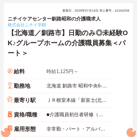
更新日：2026年07月14日 求人番号：10164258
ニチイケアセンター釧路昭和の介護職求人
株式会社ニチイ学館
【北海道／釧路市】日勤のみ◎未経験O
K♪グループホームの介護職員募集＜パ
ート＞
給料
時給1,125円～
勤務地
北海道 釧路市 昭和中央6-31-18
最寄り駅
ＪＲ根室本線「新富士(北海道)駅」バス・車11分
資格/職種
■介護職員初任者研修（ヘルパー2級）以上必須 ■経験不問
雇用形態
非常勤・パート・アルバイト