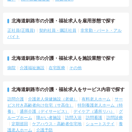
北海道釧路市の介護・福祉求人を雇用形態で探す
正社員(正職員)
契約社員・嘱託社員
非常勤・パート・アル
バイト
北海道釧路市の介護・福祉求人を施設業態で探す
病院
介護福祉施設
在宅医療
その他
北海道釧路市の介護・福祉求人をサービス内容で探す
訪問介護
介護老人保健施設（老健）
有料老人ホーム
サー
ビス付き高齢者向け住宅（サ高住）
特別養護老人ホーム（特
養）
通所介護（デイサービス）
デイケア（通所リハ）
グ
ループホーム
障がい者施設
訪問入浴
訪問看護
訪問診療
定期巡回
ケアハウス・高齢者住宅地
ショートステイ
養
護老人ホーム
介護予防