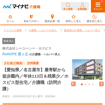
0
1
求人検索
会員登録
メニュー
ホーム
初めての方へ
面談会場一覧
保存した求人
最近見た求人
マイナビ介護職
介護職・ヘルパーの求人
愛知県の介護職・ヘルパー求人
募集停止
株式会社シーユーシー・ホスピス
ReHOPE 星ヶ丘
の介護職・ヘルパー求人
正社員(正職員)
訪問看護
【愛知県／名古屋市】最寄駅から
徒歩圏内／年休113日＆残業少／ホ
スピス型住宅／介護職（訪問介
護）
更新日：2026年08月03日 求人番号：9052568