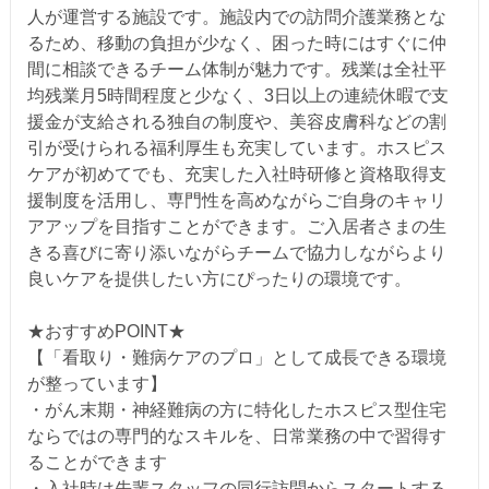
人が運営する施設です。施設内での訪問介護業務とな
るため、移動の負担が少なく、困った時にはすぐに仲
間に相談できるチーム体制が魅力です。残業は全社平
均残業月5時間程度と少なく、3日以上の連続休暇で支
援金が支給される独自の制度や、美容皮膚科などの割
引が受けられる福利厚生も充実しています。ホスピス
ケアが初めてでも、充実した入社時研修と資格取得支
援制度を活用し、専門性を高めながらご自身のキャリ
アアップを目指すことができます。ご入居者さまの生
きる喜びに寄り添いながらチームで協力しながらより
良いケアを提供したい方にぴったりの環境です。
★おすすめPOINT★
【「看取り・難病ケアのプロ」として成長できる環境
が整っています】
・がん末期・神経難病の方に特化したホスピス型住宅
ならではの専門的なスキルを、日常業務の中で習得す
ることができます
・入社時は先輩スタッフの同行訪問からスタートする