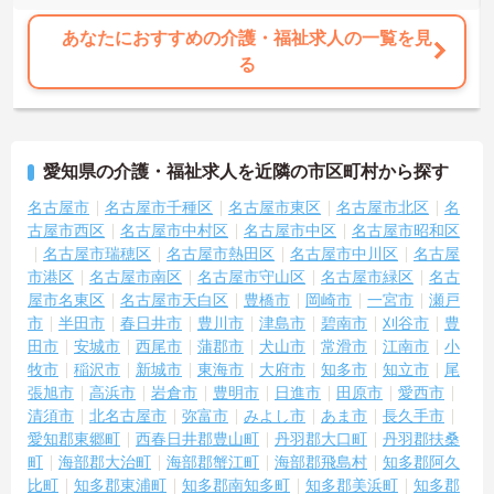
あなたにおすすめの介護・福祉求人の一覧を見
る
愛知県の介護・福祉求人を近隣の市区町村から探す
名古屋市
名古屋市千種区
名古屋市東区
名古屋市北区
名
古屋市西区
名古屋市中村区
名古屋市中区
名古屋市昭和区
名古屋市瑞穂区
名古屋市熱田区
名古屋市中川区
名古屋
市港区
名古屋市南区
名古屋市守山区
名古屋市緑区
名古
屋市名東区
名古屋市天白区
豊橋市
岡崎市
一宮市
瀬戸
市
半田市
春日井市
豊川市
津島市
碧南市
刈谷市
豊
田市
安城市
西尾市
蒲郡市
犬山市
常滑市
江南市
小
牧市
稲沢市
新城市
東海市
大府市
知多市
知立市
尾
張旭市
高浜市
岩倉市
豊明市
日進市
田原市
愛西市
清須市
北名古屋市
弥富市
みよし市
あま市
長久手市
愛知郡東郷町
西春日井郡豊山町
丹羽郡大口町
丹羽郡扶桑
町
海部郡大治町
海部郡蟹江町
海部郡飛島村
知多郡阿久
比町
知多郡東浦町
知多郡南知多町
知多郡美浜町
知多郡