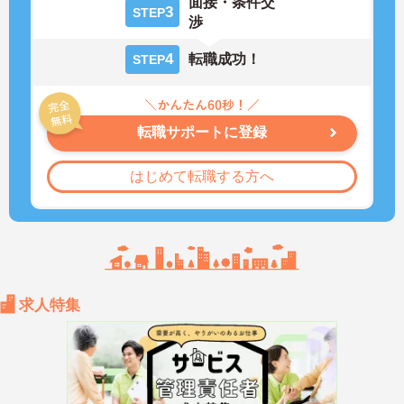
面接・条件交
3
STEP
渉
4
転職成功！
STEP
転職サポートに登録
はじめて転職する方へ
求人特集