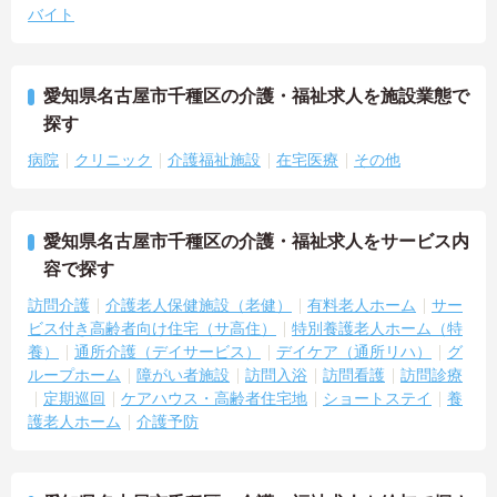
バイト
愛知県名古屋市千種区の介護・福祉求人を施設業態で
探す
病院
クリニック
介護福祉施設
在宅医療
その他
愛知県名古屋市千種区の介護・福祉求人をサービス内
容で探す
訪問介護
介護老人保健施設（老健）
有料老人ホーム
サー
ビス付き高齢者向け住宅（サ高住）
特別養護老人ホーム（特
養）
通所介護（デイサービス）
デイケア（通所リハ）
グ
ループホーム
障がい者施設
訪問入浴
訪問看護
訪問診療
定期巡回
ケアハウス・高齢者住宅地
ショートステイ
養
護老人ホーム
介護予防