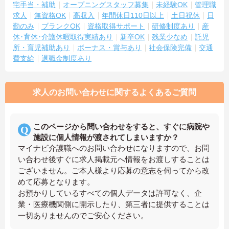
宅手当・補助
オープニングスタッフ募集
未経験OK
管理職
求人
無資格OK
高収入
年間休日110日以上
土日祝休
日
勤のみ
ブランクOK
資格取得サポート
研修制度あり
産
休･育休･介護休暇取得実績あり
新卒OK
残業少なめ
託児
所・育児補助あり
ボーナス・賞与あり
社会保険完備
交通
費支給
退職金制度あり
求人のお問い合わせに関するよくあるご質問
このページから問い合わせをすると、すぐに病院や
施設に個人情報が渡されてしまいますか？
マイナビ介護職へのお問い合わせになりますので、お問
い合わせ後すぐに求人掲載元へ情報をお渡しすることは
ございません。ご本人様より応募の意志を伺ってから改
めて応募となります。
お預かりしているすべての個人データは許可なく、企
業・医療機関側に開示したり、第三者に提供することは
一切ありませんのでご安心ください。