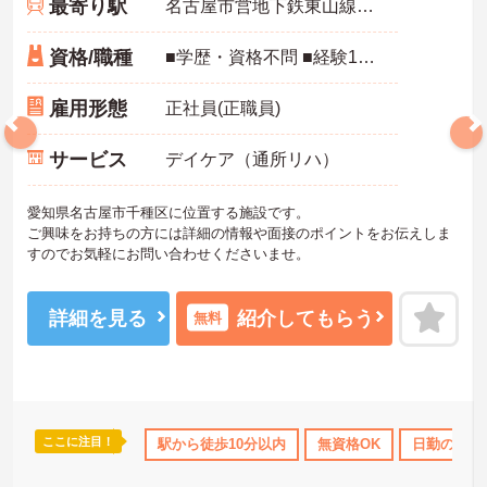
最寄り駅
名古屋市営地下鉄東山線「覚王山駅」徒歩5分
資格/職種
■学歴・資格不問 ■経験1年以上 ■普通自動車免許（AT限定可）
雇用形態
正社員(正職員)
サービス
デイケア（通所リハ）
愛知県名古屋市千種区に位置する施設です。
ご興味をお持ちの方には詳細の情報や面接のポイントをお伝えしま
すのでお気軽にお問い合わせくださいませ。
詳細を見る
紹介してもらう
無料
ここに注目！
・育児補助
無資格OK
駅から徒歩10分以内
年間休日110日以上
無資格OK
交通費支給
日勤のみ