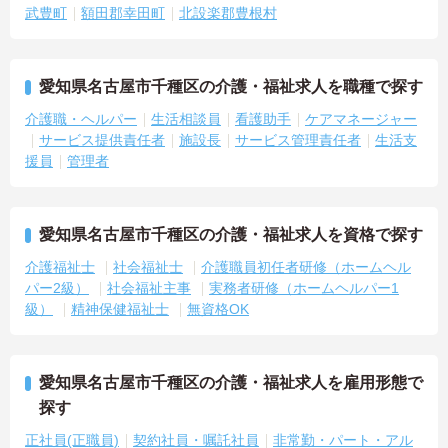
武豊町
額田郡幸田町
北設楽郡豊根村
愛知県名古屋市千種区の介護・福祉求人を職種で探す
介護職・ヘルパー
生活相談員
看護助手
ケアマネージャー
サービス提供責任者
施設長
サービス管理責任者
生活支
援員
管理者
愛知県名古屋市千種区の介護・福祉求人を資格で探す
介護福祉士
社会福祉士
介護職員初任者研修（ホームヘル
パー2級）
社会福祉主事
実務者研修（ホームヘルパー1
級）
精神保健福祉士
無資格OK
愛知県名古屋市千種区の介護・福祉求人を雇用形態で
探す
正社員(正職員)
契約社員・嘱託社員
非常勤・パート・アル