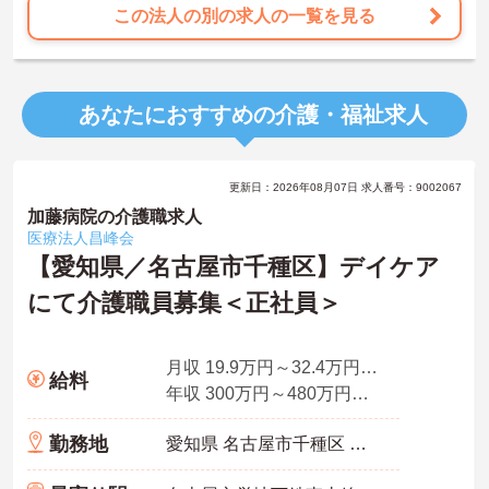
す】
この法人の別の求人の一覧を見る
・がん末期・神経難病の方に特化したホスピス型住宅ならではの専
門的なスキルを、日常業務の中で習得することができます
・入社時は先輩スタッフの同行訪問からスタートするため、訪問介
護未経験の方も安心して業務に慣れることができます
あなたにおすすめの介護・福祉求人
・訪問診療医と24時間連携し、チームで看取りに取り組む体制が整
っているため、「看取りのプロ」として他施設では得られない経験
を積むことができます
【頑張りがしっかり給与・評価に反映される職場です】
更新日：2026年08月07日 求人番号：9002067
・処遇改善手当78,000円、賞与は年2回＋処遇改善一時金も別途支給
されています。
加藤病院の介護職求人
・入社半年でリーダーを任されたスタッフの実績があるなど、年次
医療法人昌峰会
にかかわらず頑張りが評価され、キャリアアップを実現できる職場
【愛知県／名古屋市千種区】デイケア
環境です
にて介護職員募集＜正社員＞
【働きやすい休日・残業面と、長く安心して働ける福利厚生が魅力
です】
・月9日公休に加え、夏季・冬季休暇各3日が確保されており（年間
休日113日）、オンオフのメリハリをつけて働くことができます。
月収 19.9万円～32.4万円程度 諸手当込
給料
・全社平均残業月5時間程度と、業界平均を大きく下回る少ない残業
年収 300万円～480万円程度 諸手当込
時間を実現しています
・退職金制度（勤続3年以上）・保育手当・育児短時間勤務・マイン
勤務地
愛知県 名古屋市千種区 末盛通2-15
ドフルネスプログラムなど、長期的に安心して働き続けるための制
度が充実しています