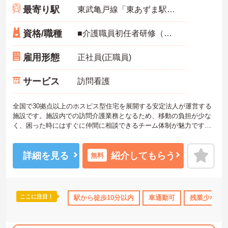
最寄り駅
東武亀戸線「東あずま駅」徒歩7分
資格/職種
■介護職員初任者研修（ヘルパー2級）以上 ※有料老人ホーム、特別養護老人ホーム、グループホームなど介護施設での経験ある方歓迎 ※ホスピス勤務（訪問介護）や「看取り」が初めての方も可
雇用形態
正社員(正職員)
サービス
訪問看護
全国で30拠点以上のホスピス型住宅を展開する安定法人が運営する
施設です。施設内での訪問介護業務となるため、移動の負担が少な
く、困った時にはすぐに仲間に相談できるチーム体制が魅力です。
残業は全社平均残業月5時間程度と少なく、3日以上の連続休暇で支
援金が支給される独自の制度や、美容皮膚科などの割引が受けられ
る福利厚生も充実しています。ホスピスケアが初めてでも、充実し
詳細を見る
紹介してもらう
無料
た入社時研修と資格取得支援制度を活用し、専門性を高めながらご
自身のキャリアアップを目指すことができます。ご入居者さまの生
きる喜びに寄り添いながらチームで協力しながらより良いケアを提
供したい方にぴったりの環境です。
ここに注目！
駅から徒歩10分以内
車通勤可
残業少なめ
★おすすめPOINT★
【「看取り・難病ケアのプロ」として成長できる環境が整っていま