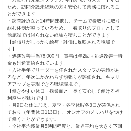
ため、訪問介護未経験の方も安心して業務に慣れるこ
とができます
・訪問診療医と24時間連携し、チームで看取りに取り
組む体制が整っているため、「看取りのプロ」として
他施設では得られない経験を積むことができます
【頑張りがしっかり給与・評価に反映される職場で
す】
・処遇改善手当78,000円、賞与は年2回＋処遇改善一時
金も別途支給されています。
・入社半年でリーダーを任されたスタッフの実績があ
るなど、年次にかかわらず頑張りが評価され、キャリ
アアップを実現できる職場環境です
【働きやすい休日・残業面と、長く安心して働ける福
利厚生が魅力です】
・月9日公休に加え、夏季・冬季休暇各3日が確保され
ており（年間休日113日）、オンオフのメリハリをつけ
て働くことができます。
・全社平均残業月5時間程度と、業界平均を大きく下回