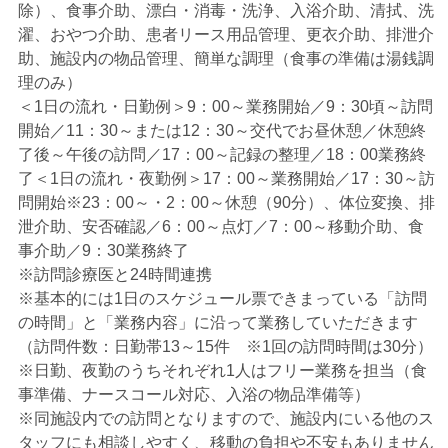
除）、食事介助、漂白・消毒・洗浄、入浴介助、清拭、洗
濯、おやつ介助、患者リース用品管理、更衣介助、排泄介
助、施設内の物品管理、簡単な調理（食事の準備は湯銭調
理のみ）
＜1日の流れ・日勤例＞9：00～業務開始／9：30頃～訪問
開始／11：30～または12：30～交代でお昼休憩／休憩終
了後～午後の訪問／17：00～記録の整理／18：00業務終
了＜1日の流れ・夜勤例＞17：00～業務開始／17：30～訪
問開始※23：00～・2：00～休憩（90分）、体位変換、排
泄介助、安否確認／6：00～点灯／7：00～移動介助、食
事介助／9：30業務終了
※訪問診療医と24時間連携
※基本的には1日のスケジュール票できまっている「訪問
の時間」と「業務内容」に沿って業務していただきます
（訪問件数：日勤帯13～15件 ※1回の訪問時間は30分）
※日勤、夜勤のうちそれぞれ1人はフリー業務を担当（食
事準備、ナースコール対応、入浴の物品準備等）
※同施設内での訪問となりますので、施設内にいる他のス
タッフにも相談しやすく、移動の負担や不安もありません