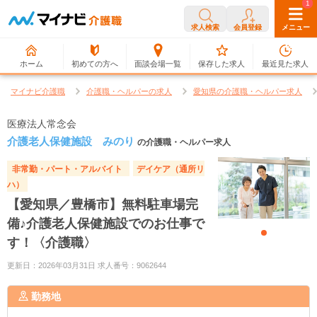
0
1
求人検索
会員登録
メニュー
ホーム
初めての方へ
面談会場一覧
保存した求人
最近見た求人
マイナビ介護職
介護職・ヘルパーの求人
愛知県の介護職・ヘルパー求人
医療法人常念会
介護老人保健施設 みのり
の介護職・ヘルパー求人
非常勤・パート・アルバイト
デイケア（通所リ
ハ）
【愛知県／豊橋市】無料駐車場完
備♪介護老人保健施設でのお仕事で
す！〈介護職〉
更新日：2026年03月31日 求人番号：9062644
勤務地