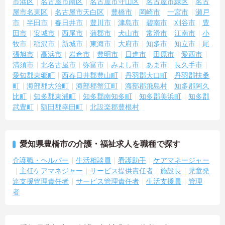
市港区
名古屋市南区
名古屋市守山区
名古屋市緑区
名古
屋市名東区
名古屋市天白区
豊橋市
岡崎市
一宮市
瀬戸
市
半田市
春日井市
豊川市
津島市
碧南市
刈谷市
豊
田市
安城市
西尾市
蒲郡市
犬山市
常滑市
江南市
小
牧市
稲沢市
新城市
東海市
大府市
知多市
知立市
尾
張旭市
高浜市
岩倉市
豊明市
日進市
田原市
愛西市
清須市
北名古屋市
弥富市
みよし市
あま市
長久手市
愛知郡東郷町
西春日井郡豊山町
丹羽郡大口町
丹羽郡扶桑
町
海部郡大治町
海部郡蟹江町
海部郡飛島村
知多郡阿久
比町
知多郡東浦町
知多郡南知多町
知多郡美浜町
知多郡
武豊町
額田郡幸田町
北設楽郡豊根村
愛知県豊橋市の介護・福祉求人を職種で探す
介護職・ヘルパー
生活相談員
看護助手
ケアマネージャー
主任ケアマネジャー
サービス提供責任者
施設長
児童発
達支援管理責任者
サービス管理責任者
生活支援員
管理
者