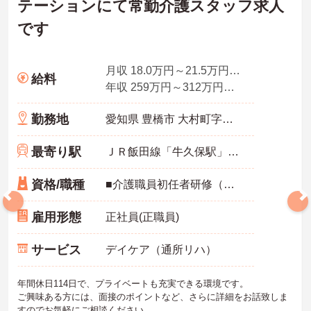
テーションにて常勤介護スタッフ求人
です
月収 18.0万円～21.5万円程度（諸手当込み）
給料
年収 259万円～312万円程度（賞与3.2ヶ月分の場合）
勤務地
愛知県 豊橋市 大村町字山所77番地
最寄り駅
ＪＲ飯田線「牛久保駅」バス・車7分
資格/職種
■介護職員初任者研修（ホームヘルパー2級）以上の資格お持ちの方は尚良し ■普通自動車免許（AT限定可） ※介護経験が半年以上ある方
雇用形態
正社員(正職員)
サービス
デイケア（通所リハ）
年間休日114日で、プライベートも充実できる環境です。
ご興味ある方には、面接のポイントなど、さらに詳細をお話致しま
すのでお気軽にご相談ください。