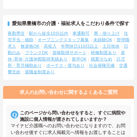
愛知県豊橋市の介護・福祉求人をこだわり条件で探す
夜勤専従
駅から徒歩10分以内
車通勤可
寮・借り上げ
住
宅手当・補助
オープニングスタッフ募集
未経験OK
管理職
求人
無資格OK
高収入
年間休日110日以上
土日祝休
日
勤のみ
ブランクOK
資格取得サポート
研修制度あり
産
休･育休･介護休暇取得実績あり
新卒OK
残業少なめ
託児
所・育児補助あり
ボーナス・賞与あり
社会保険完備
交通
費支給
退職金制度あり
求人のお問い合わせに関するよくあるご質問
このページから問い合わせをすると、すぐに病院や
施設に個人情報が渡されてしまいますか？
マイナビ介護職へのお問い合わせになりますので、お問
い合わせ後すぐに求人掲載元へ情報をお渡しすることは