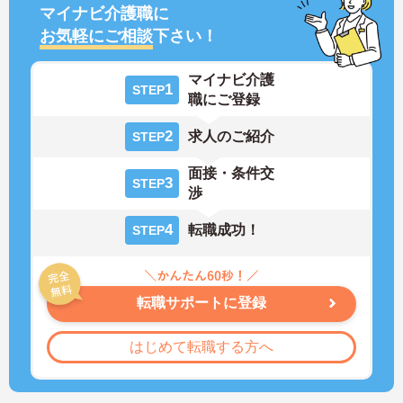
マイナビ介護職に
お気軽にご相談
下さい！
マイナビ介護
1
STEP
職にご登録
2
求人のご紹介
STEP
面接・条件交
3
STEP
渉
4
転職成功！
STEP
転職サポートに登録
はじめて転職する方へ