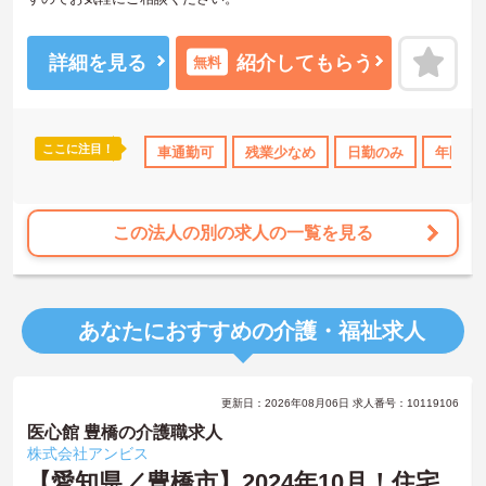
詳細を見る
紹介してもらう
無料
ここに注目！
休日110日以上
資格取得サポート
車通勤可
残業少なめ
産休･育休･介護休暇取得実績あり
日勤のみ
年間休日
この法人の別の求人の一覧を見る
あなたにおすすめの介護・福祉求人
更新日：2026年08月06日 求人番号：10119106
医心館 豊橋の介護職求人
株式会社アンビス
【愛知県／豊橋市】2024年10月！住宅