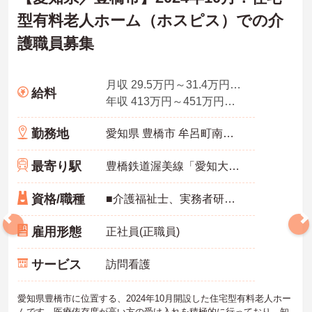
型有料老人ホーム（ホスピス）での介
護職員募集
月収 29.5万円～31.4万円程度 諸手当込・夜勤4回想定
給料
年収 413万円～451万円程度 ※想定年収
勤務地
愛知県 豊橋市 牟呂町南汐田1-3
最寄り駅
豊橋鉄道渥美線「愛知大学前駅」バス・車9分
資格/職種
■介護福祉士、実務者研修、初任者研修 いずれか ※特養、老健、病院、有老などの実務経験1年以上ある方
雇用形態
正社員(正職員)
サービス
訪問看護
愛知県豊橋市に位置する、2024年10月開設した住宅型有料老人ホー
ムです。医療依存度が高い方の受け入れを積極的に行っており、知