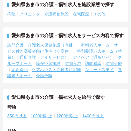
愛知県あま市の介護・福祉求人を施設業態で探す
病院
クリニック
介護福祉施設
在宅医療
その他
愛知県あま市の介護・福祉求人をサービス内容で探す
訪問介護
介護老人保健施設（老健）
有料老人ホーム
サー
ビス付き高齢者向け住宅（サ高住）
特別養護老人ホーム（特
養）
通所介護（デイサービス）
デイケア（通所リハ）
グ
ループホーム
障がい者施設
訪問入浴
訪問看護
訪問診療
定期巡回
ケアハウス・高齢者住宅地
ショートステイ
養
護老人ホーム
介護予防
愛知県あま市の介護・福祉求人を給与で探す
時給
850円以上
1000円以上
1200円以上
1400円以上
月給