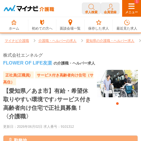
0
1
求人検索
会員登録
メニュー
ホーム
初めての方へ
面談会場一覧
保存した求人
最近見た求人
マイナビ介護職
介護職・ヘルパーの求人
愛知県の介護職・ヘルパー求人
株式会社エンネルグ
FLOWER OF LIFE友楽
の介護職・ヘルパー求人
正社員(正職員)
サービス付き高齢者向け住宅（サ
高住）
【愛知県／あま市】有給・希望休
取りやすい環境です♪サービス付き
高齢者向け住宅で正社員募集！
〈介護職〉
更新日：2026年06月02日 求人番号：9101312
勤務地