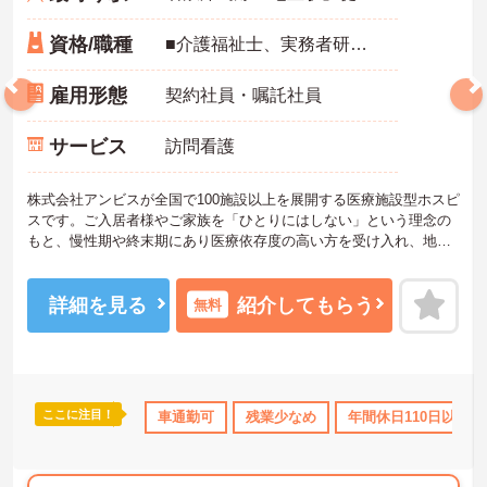
資格/職種
■介護福祉士、実務者研修、初任者研修 いずれか ※特養、老健、病院、有老などの実務経験1年以上ある方 ※身体介護の経験年以上ある方、機械浴の使用の経験のある方歓迎
雇用形態
契約社員・嘱託社員
サービス
訪問看護
株式会社アンビスが全国で100施設以上を展開する医療施設型ホスピ
スです。ご入居者様やご家族を「ひとりにはしない」という理念の
もと、慢性期や終末期にあり医療依存度の高い方を受け入れ、地域
医療を支える社会的意義の高い事業を推進しています。現場には看
護師が24時間常駐しています。急変時の対応や医療行為は看護師が
担当するため、食事介助や入浴介助などの生活を支えるケアに専念
詳細を見る
紹介してもらう
無料
できる環境です。多職種で情報を共有し、一人で判断を抱え込まな
いチーム連携の体制がしっかりと整っています。働き方の面では、
夜勤明けの翌日が原則として公休となるほか、月平均の残業時間も5
時間～7時間程度とかなり少なめです。常勤スタッフの比率が90パー
セントを超えているため急な勤務変更が発生しにくく、あらかじめ
ここに注目！
取得サポート
研修制度あり
車通勤可
社会保険完備
残業少なめ
交通費支給
年間休日110日以上
決められた訪問予定表に沿って規則正しく働けます。入職後は現場
スタッフによるお一人おひとりに合わせた個別のOJT研修が実施さ
れます。eラーニングも導入されており、多職種と連携しながら専門