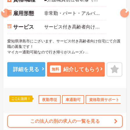
雇用形態
非常勤・パート・アルバイト
サービス
サービス付き高齢者向け住宅（サ高住）
愛知県津島市にございます、サービス付き高齢者向け住宅にて介護
職の募集です！
マイカー通勤可能なので行き帰りがスムーズ♪
勤務日数・時間は相談に応じますのでワークライフバランスを大切
にしながら働いていただけます◎
ご興味のある方は、マイナビ介護職までお問い合わせください。
詳細を見る
紹介してもらう
無料
ここに注目！
格取得サポート
研修制度あり
夜勤専従
社会保険完備
車通勤可
資格取得サポート
交通費支給
この法人の別の求人の一覧を見る