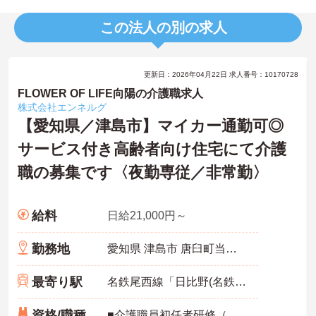
この法人の別の求人
更新日：2026年04月22日 求人番号：10170728
FLOWER OF LIFE向陽の介護職求人
株式会社エンネルグ
【愛知県／津島市】マイカー通勤可◎
サービス付き高齢者向け住宅にて介護
職の募集です〈夜勤専従／非常勤〉
給料
日給21,000円～
勤務地
愛知県 津島市 唐臼町当理33
最寄り駅
名鉄尾西線「日比野(名鉄)駅」バス・車6分
資格/職種
■介護職員初任者研修（ホームヘルパー2級）以上 ■経験者歓迎 ■実務未経験・ブランクある方歓迎