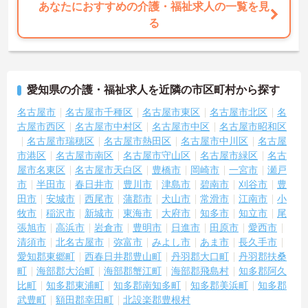
性を着実に深めていける環境が用意されています。
あなたにおすすめの介護・福祉求人の一覧を見
る
★おすすめPOINT★
＜個別ＯＪＴとチーム連携で着実に成長！＞
・入職後はお一人おひとりの習熟度に合わせた個別のＯＪＴ研修を
実施し、ｅラーニングを用いた学習の機会も提供されます
・施設内には看護師が24時間常駐しており、急変時の対応や専門的
愛知県の介護・福祉求人を近隣の市区町村から探す
な医療処置は看護師が担当するため負担が減ります
・介護スタッフと看護スタッフの比率が1対1で相談しやすく、初任
名古屋市
名古屋市千種区
名古屋市東区
名古屋市北区
名
者研修や実務者研修からでも着実に専門性を高められます
古屋市西区
名古屋市中村区
名古屋市中区
名古屋市昭和区
＜残業月7時間以下で身体の負担を軽減！＞
名古屋市瑞穂区
名古屋市熱田区
名古屋市中川区
名古屋
・常勤で働くスタッフの比率が90パーセント以上と高く、急なシフ
市港区
名古屋市南区
名古屋市守山区
名古屋市緑区
名古
ト変更や無理な長時間勤務が発生しにくい人員体制です
屋市名東区
名古屋市天白区
豊橋市
岡崎市
一宮市
瀬戸
・訪問スケジュールに沿って施設内でのケアを行うため、月平均の
残業時間は5時間から7時間程度とかなり少なめに抑えられます
市
半田市
春日井市
豊川市
津島市
碧南市
刈谷市
豊
・夜勤明けの翌日は原則としてお休みとなるシフト編成が組まれて
田市
安城市
西尾市
蒲郡市
犬山市
常滑市
江南市
小
おり、しっかりと休息を取りながら長期的な就業が可能です
牧市
稲沢市
新城市
東海市
大府市
知多市
知立市
尾
＜評価制度でキャリアアップ＞
張旭市
高浜市
岩倉市
豊明市
日進市
田原市
愛西市
・介護福祉士や初任者研修などの資格や実務経験、夜勤回数がしっ
清須市
北名古屋市
弥富市
みよし市
あま市
長久手市
かりと給与に反映されるためモチベーションを維持できます
愛知郡東郷町
西春日井郡豊山町
丹羽郡大口町
丹羽郡扶桑
・年次を問わずリーダーや主任などのマネジメント職へ昇格する事
町
海部郡大治町
海部郡蟹江町
海部郡飛島村
知多郡阿久
例も多数あり、腰を据えて長期的なキャリア形成が可能です
比町
知多郡東浦町
知多郡南知多町
知多郡美浜町
知多郡
武豊町
額田郡幸田町
北設楽郡豊根村