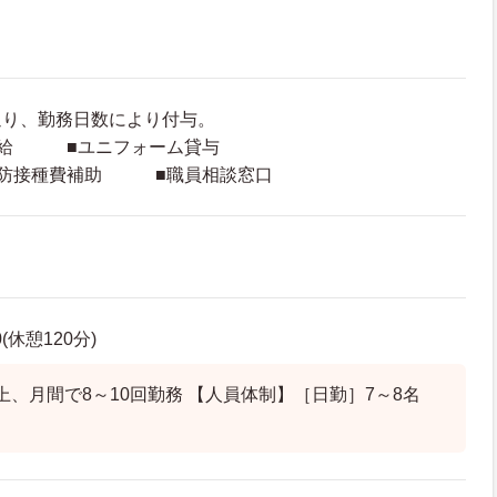
通り、勤務日数により付与。
支給 ■ユニフォーム貸与
予防接種費補助 ■職員相談窓口
0(休憩120分)
上、月間で8～10回勤務 【人員体制】［日勤］7～8名