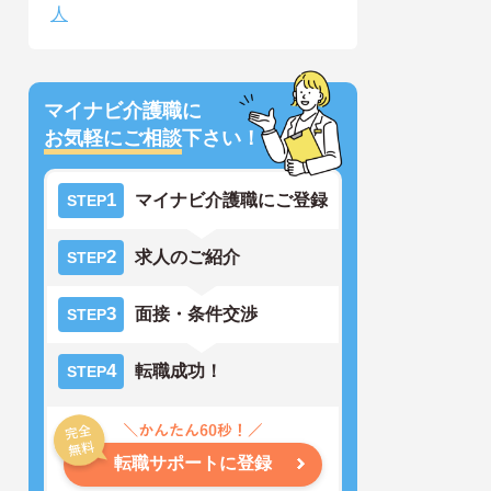
人
マイナビ介護職に
お気軽にご相談
下さい！
1
マイナビ介護職にご登録
STEP
2
求人のご紹介
STEP
3
面接・条件交渉
STEP
4
転職成功！
STEP
転職サポートに登録