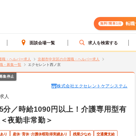
転職
無料!簡単1分
面談会場一覧
求人を検索する
護職・ヘルパー求人
京都市中京区の介護職・ヘルパー求人
職・募集一覧
エクセレント西ノ京
募集停止
株式会社エクセレントケアシステム
求人
分／時給1090円以上！介護専用型有
＜夜勤非常勤＞
あり
産休･育休･介護休暇取得実績あり
残業少なめ
交通費支給