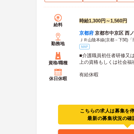
時給1,300円～1,560円
給料
京都府
京都市中京区 西ノ
ＪＲ山陰本線(京都－下関)「
勤務地
MAP
■介護職員初任者研修又
上の資格もしくは社会福
資格/職種
有給休暇
休日休暇
こちらの求人は募集を
最新の募集状況の確