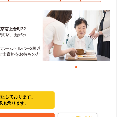
京南上合町32
円町駅」徒歩5分
はホームヘルパー2級以
祉士資格をお持ちの方
停止しております。
認も承ります。