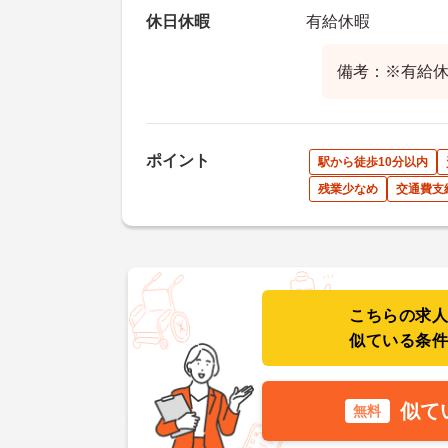
休日休暇
有給休暇
備考：※有給
ポイント
駅から徒歩10分以内
残業少なめ
交通費支
こちらの求
似ている条
似て
無料