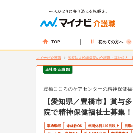
TOP
初めての方へ
マイナビ介護職
医療法人松崎病院の介護職・福祉求人・
正社員(正職員)
豊橋こころのケアセンターの精神保健福
【愛知県／豊橋市】賞与多
院で精神保健福祉士募集！
車通勤可
未経験OK
年間休日110日以上
日勤