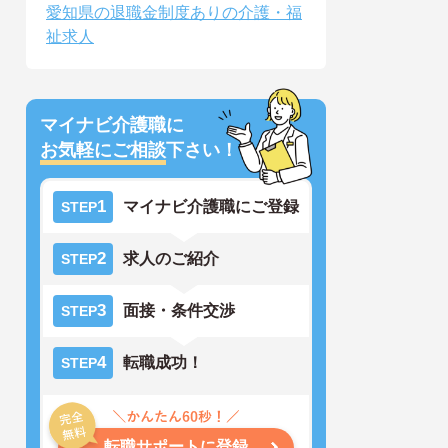
愛知県の退職金制度ありの介護・福
祉求人
マイナビ介護職に
お気軽にご相談
下さい！
1
マイナビ介護職にご登録
STEP
2
求人のご紹介
STEP
3
面接・条件交渉
STEP
4
転職成功！
STEP
転職サポートに登録