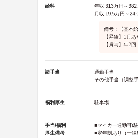
給料
年収 313万円～3
月収 19.5万円～2
備考：【基本給】1
【昇給】1月あたり
【賞与】年2回 
諸手当
通勤手当
その他手当（調整手当：
福利厚生
駐車場
手当/福利
■マイカー通勤可(
厚生備考
■定年制あり（一律