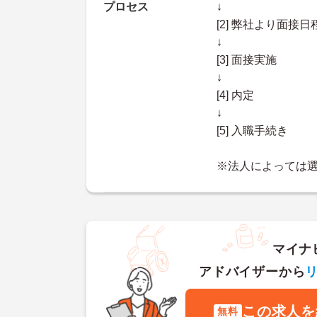
プロセス
↓
[2] 弊社より面
↓
[3] 面接実施
↓
[4] 内定
↓
[5] 入職手続き
※法人によっては
マイナ
アドバイザーから
この求人を
無料