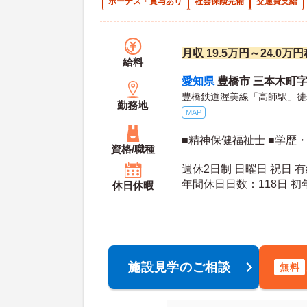
ボーナス・賞与あり
社会保険完備
交通費支給
月収 19.5万円～24.0
給料
愛知県
豊橋市 三本木町字
豊橋鉄道渥美線「高師駅」徒
勤務地
MAP
■精神保健福祉士 ■学歴
資格/職種
週休2日制 日曜日 祝日 
年間休日日数：118日 初年度有給日数：10日 最
休日休暇
大有給日数：20日
施設見学のご相談
無料