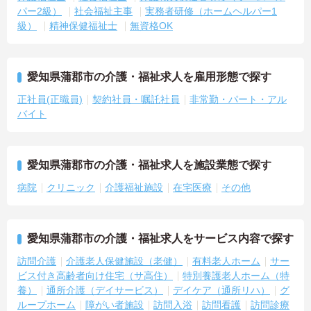
パー2級）
社会福祉主事
実務者研修（ホームヘルパー1
級）
精神保健福祉士
無資格OK
愛知県蒲郡市の介護・福祉求人を雇用形態で探す
正社員(正職員)
契約社員・嘱託社員
非常勤・パート・アル
バイト
愛知県蒲郡市の介護・福祉求人を施設業態で探す
病院
クリニック
介護福祉施設
在宅医療
その他
愛知県蒲郡市の介護・福祉求人をサービス内容で探す
訪問介護
介護老人保健施設（老健）
有料老人ホーム
サー
ビス付き高齢者向け住宅（サ高住）
特別養護老人ホーム（特
養）
通所介護（デイサービス）
デイケア（通所リハ）
グ
ループホーム
障がい者施設
訪問入浴
訪問看護
訪問診療