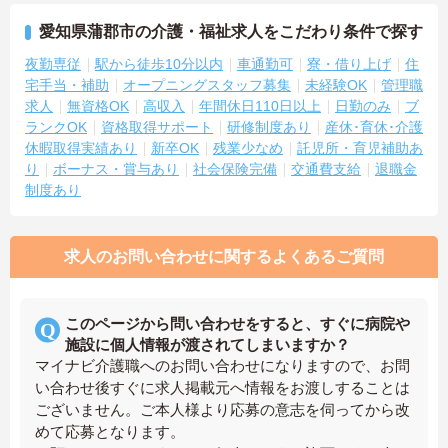
愛知県蒲郡市の介護・福祉求人をこだわり条件で探す
夜勤専従
駅から徒歩10分以内
車通勤可
寮・借り上げ
住
宅手当・補助
オープニングスタッフ募集
未経験OK
管理職
求人
無資格OK
高収入
年間休日110日以上
日勤のみ
ブ
ランクOK
資格取得サポート
研修制度あり
産休･育休･介護
休暇取得実績あり
新卒OK
残業少なめ
託児所・育児補助あ
り
ボーナス・賞与あり
社会保険完備
交通費支給
退職金
制度あり
求人のお問い合わせに関するよくあるご質問
このページから問い合わせをすると、すぐに病院や
施設に個人情報が渡されてしまいますか？
マイナビ介護職へのお問い合わせになりますので、お問
い合わせ後すぐに求人掲載元へ情報をお渡しすることは
ございません。ご本人様より応募の意志を伺ってから改
めて応募となります。