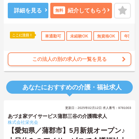
すのでお気軽にお問い合わせくださいませ。
詳細を見る
紹介してもらう
無料
ここに注目！
無資格OK
年間休日110日以上
車通勤可
未経験OK
資格取得サポート
無資格OK
研修制度あ
年間休日
この法人の別の求人の一覧を見る
あなたにおすすめの介護・福祉求人
更新日：2025年02月12日 求人番号：9781003
あづま家デイサービス蒲郡三谷の介護職求人
株式会社栄光会
【愛知県／蒲郡市】5月新規オープン♪