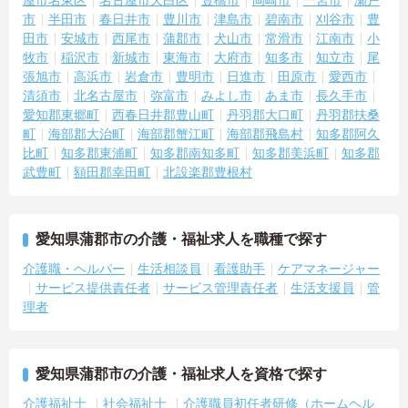
市
半田市
春日井市
豊川市
津島市
碧南市
刈谷市
豊
田市
安城市
西尾市
蒲郡市
犬山市
常滑市
江南市
小
牧市
稲沢市
新城市
東海市
大府市
知多市
知立市
尾
張旭市
高浜市
岩倉市
豊明市
日進市
田原市
愛西市
清須市
北名古屋市
弥富市
みよし市
あま市
長久手市
愛知郡東郷町
西春日井郡豊山町
丹羽郡大口町
丹羽郡扶桑
町
海部郡大治町
海部郡蟹江町
海部郡飛島村
知多郡阿久
比町
知多郡東浦町
知多郡南知多町
知多郡美浜町
知多郡
武豊町
額田郡幸田町
北設楽郡豊根村
愛知県蒲郡市の介護・福祉求人を職種で探す
介護職・ヘルパー
生活相談員
看護助手
ケアマネージャー
サービス提供責任者
サービス管理責任者
生活支援員
管
理者
愛知県蒲郡市の介護・福祉求人を資格で探す
介護福祉士
社会福祉士
介護職員初任者研修（ホームヘル