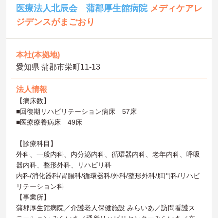
医療法人北辰会 蒲郡厚生館病院
メディケアレ
ジデンスがまごおり
本社(本拠地)
愛知県 蒲郡市栄町11‐13
法人情報
【病床数】
■回復期リハビリテーション病床 57床
■医療療養病床 49床
【診療科目】
外科、一般内科、内分泌内科、循環器内科、老年内科、呼吸
器内科、整形外科、リハビリ科
内科/消化器科/胃腸科/循環器科/外科/整形外科/肛門科/リハビ
リテーション科
【事業所】
蒲郡厚生館病院／介護老人保健施設 みらいあ／訪問看護ス