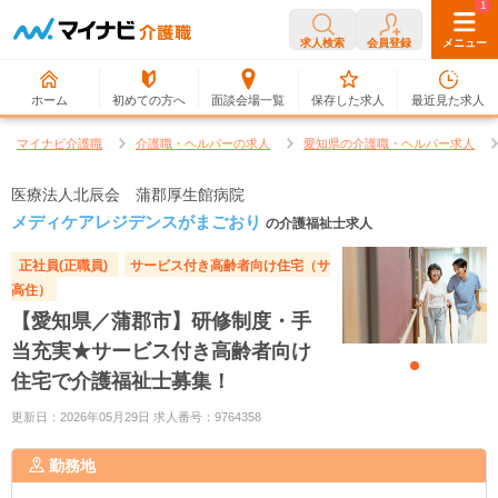
0
1
求人検索
会員登録
メニュー
ホーム
初めての方へ
面談会場一覧
保存した求人
最近見た求人
マイナビ介護職
介護職・ヘルパーの求人
愛知県の介護職・ヘルパー求人
医療法人北辰会 蒲郡厚生館病院
メディケアレジデンスがまごおり
の介護福祉士求人
正社員(正職員)
サービス付き高齢者向け住宅（サ
高住）
【愛知県／蒲郡市】研修制度・手
当充実★サービス付き高齢者向け
住宅で介護福祉士募集！
更新日：2026年05月29日 求人番号：9764358
勤務地