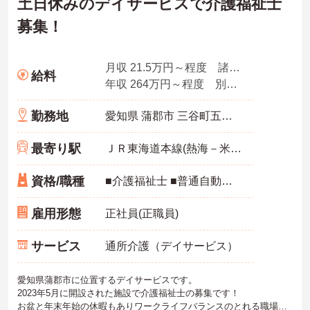
土日休みのデイサービスで介護福祉士
募集！
月収 21.5万円～程度 諸手当込
給料
年収 264万円～程度 別途賞与
勤務地
愛知県 蒲郡市 三谷町五舖122
最寄り駅
ＪＲ東海道本線(熱海－米原)「三河三谷駅」徒歩4分
資格/職種
■介護福祉士 ■普通自動車免許
雇用形態
正社員(正職員)
サービス
通所介護（デイサービス）
愛知県蒲郡市に位置するデイサービスです。
2023年5月に開設された施設で介護福祉士の募集です！
お盆と年末年始の休暇もありワークライフバランスのとれる職場と