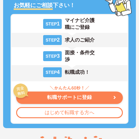
お気軽にご相談
下さい！
マイナビ介護
1
STEP
職にご登録
2
求人のご紹介
STEP
面接・条件交
3
STEP
渉
4
転職成功！
STEP
転職サポートに登録
はじめて転職する方へ