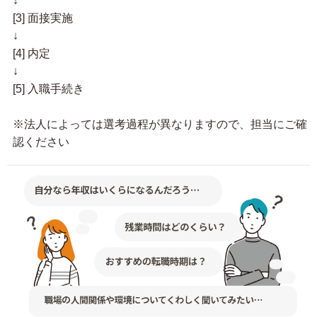
↓
[3] 面接実施
↓
[4] 内定
↓
[5] 入職手続き
※法人によっては選考過程が異なりますので、担当にご確
認ください