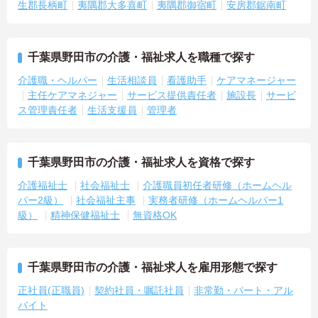
生郡長柄町
夷隅郡大多喜町
夷隅郡御宿町
安房郡鋸南町
千葉県野田市の介護・福祉求人を職種で探す
介護職・ヘルパー
生活相談員
看護助手
ケアマネージャー
主任ケアマネジャー
サービス提供責任者
施設長
サービ
ス管理責任者
生活支援員
管理者
千葉県野田市の介護・福祉求人を資格で探す
介護福祉士
社会福祉士
介護職員初任者研修（ホームヘル
パー2級）
社会福祉主事
実務者研修（ホームヘルパー1
級）
精神保健福祉士
無資格OK
千葉県野田市の介護・福祉求人を雇用形態で探す
正社員(正職員)
契約社員・嘱託社員
非常勤・パート・アル
バイト