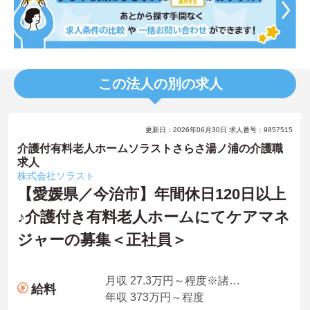
この法人の別の求人
更新日：2026年06月30日 求人番号：9857515
介護付有料老人ホームソラストさらさ湯ノ浦の介護職
求人
株式会社ソラスト
【愛媛県／今治市】年間休日120日以上
♪介護付き有料老人ホームにてケアマネ
ジャーの募集＜正社員＞
月収 27.3万円～程度※諸手当込
給料
年収 373万円～程度