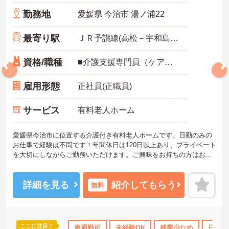
勤務地
愛媛県 今治市 湯ノ浦22
最寄り駅
ＪＲ予讃線(高松－宇和島)「伊予桜井駅」バス・車9分
資格/職種
■介護支援専門員（ケアマネジャー） ■経験不問 ■ブランク可
雇用形態
正社員(正職員)
サービス
有料老人ホーム
愛媛県今治市に位置する介護付き有料老人ホームです。日勤のみの
お仕事で経験は不問です！年間休日は120日以上あり、プライベート
を大切にしながらご勤務いただけます。ご興味をお持ちの方はお気
軽にお問い合わせください。
詳細を見る
紹介してもらう
無料
ここに注目！
OK
日勤のみ
年間休日110日以上
車通勤可
未経験OK
資格取得サポート
残業少なめ
研修制
日勤の