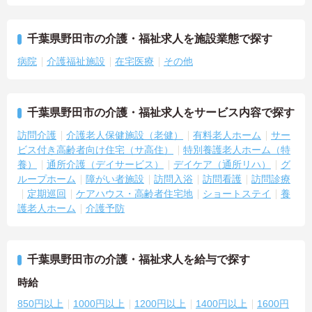
千葉県野田市の介護・福祉求人を施設業態で探す
病院
介護福祉施設
在宅医療
その他
千葉県野田市の介護・福祉求人をサービス内容で探す
訪問介護
介護老人保健施設（老健）
有料老人ホーム
サー
ビス付き高齢者向け住宅（サ高住）
特別養護老人ホーム（特
養）
通所介護（デイサービス）
デイケア（通所リハ）
グ
ループホーム
障がい者施設
訪問入浴
訪問看護
訪問診療
定期巡回
ケアハウス・高齢者住宅地
ショートステイ
養
護老人ホーム
介護予防
千葉県野田市の介護・福祉求人を給与で探す
時給
850円以上
1000円以上
1200円以上
1400円以上
1600円