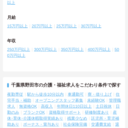
以上
月給
15万円以上
20万円以上
25万円以上
30万円以上
年収
250万円以上
300万円以上
350万円以上
400万円以上
50
0万円以上
千葉県野田市の介護・福祉求人をこだわり条件で探す
夜勤専従
駅から徒歩10分以内
車通勤可
寮・借り上げ
住
宅手当・補助
オープニングスタッフ募集
未経験OK
管理職
求人
無資格OK
高収入
年間休日110日以上
土日祝休
日
勤のみ
ブランクOK
資格取得サポート
研修制度あり
産
休･育休･介護休暇取得実績あり
残業少なめ
託児所・育児補
助あり
ボーナス・賞与あり
社会保険完備
交通費支給
退