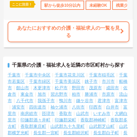
ここに注目！
K
無資格OK
日勤のみ
駅から徒歩10分以内
年間休日110日以上
未経験OK
オープニングス
残業少なめ
あなたにおすすめの介護・福祉求人の一覧を見
る
千葉県の介護・福祉求人を近隣の市区町村から探す
千葉市
千葉市中央区
千葉市花見川区
千葉市稲毛区
千葉
市若葉区
千葉市緑区
千葉市美浜区
銚子市
市川市
船橋
市
館山市
木更津市
松戸市
野田市
茂原市
成田市
佐
倉市
東金市
旭市
習志野市
柏市
勝浦市
市原市
流山
市
八千代市
我孫子市
鴨川市
鎌ケ谷市
君津市
富津市
浦安市
四街道市
袖ケ浦市
八街市
印西市
白井市
富
里市
南房総市
匝瑳市
香取市
山武市
いすみ市
大網白
里市
印旛郡酒々井町
印旛郡栄町
香取郡神崎町
香取郡多
古町
香取郡東庄町
山武郡九十九里町
山武郡芝山町
山武
郡横芝光町
長生郡一宮町
長生郡睦沢町
長生郡白子町
長