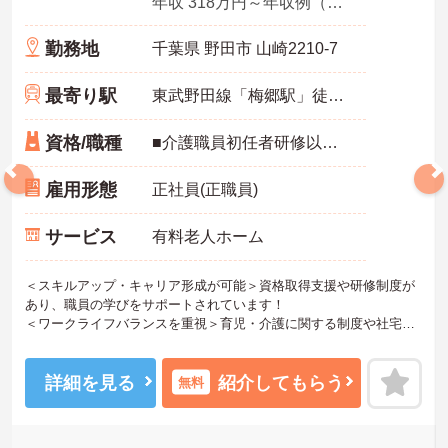
年収 318万円～年収例（賞与2ヶ月、平均残業時間10時間／月を含む）
勤務地
千葉県 野田市 山崎2210-7
最寄り駅
東武野田線「梅郷駅」徒歩8分
資格/職種
■介護職員初任者研修以上 ※無資格の方も応募可（資格支援制度あり）
雇用形態
正社員(正職員)
サービス
有料老人ホーム
＜スキルアップ・キャリア形成が可能＞資格取得支援や研修制度が
あり、職員の学びをサポートされています！
＜ワークライフバランスを重視＞育児・介護に関する制度や社宅制
度、各種手当など、長く安心して働きやすい環境が整っています。
＜寄り添ったケアの実施＞利用者さまに深く寄り添ったサービスの
提供を目指し、職員の専門性を高めるような人材育成にも注力され
詳細を見る
紹介してもらう
無料
ています。
ご興味のある方には、面接対策ポイント等、さらに詳細をお話しし
ますのでお気軽にご相談ください！