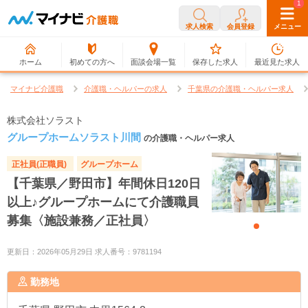
0
1
求人検索
会員登録
メニュー
ホーム
初めての方へ
面談会場一覧
保存した求人
最近見た求人
マイナビ介護職
介護職・ヘルパーの求人
千葉県の介護職・ヘルパー求人
株式会社ソラスト
グループホームソラスト川間
の介護職・ヘルパー求人
正社員(正職員)
グループホーム
【千葉県／野田市】年間休日120日
以上♪グループホームにて介護職員
募集〈施設兼務／正社員〉
更新日：2026年05月29日 求人番号：9781194
勤務地