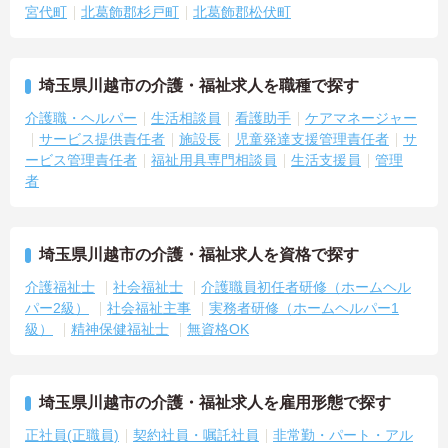
宮代町
北葛飾郡杉戸町
北葛飾郡松伏町
埼玉県川越市の介護・福祉求人を職種で探す
介護職・ヘルパー
生活相談員
看護助手
ケアマネージャー
サービス提供責任者
施設長
児童発達支援管理責任者
サ
ービス管理責任者
福祉用具専門相談員
生活支援員
管理
者
埼玉県川越市の介護・福祉求人を資格で探す
介護福祉士
社会福祉士
介護職員初任者研修（ホームヘル
パー2級）
社会福祉主事
実務者研修（ホームヘルパー1
級）
精神保健福祉士
無資格OK
埼玉県川越市の介護・福祉求人を雇用形態で探す
正社員(正職員)
契約社員・嘱託社員
非常勤・パート・アル