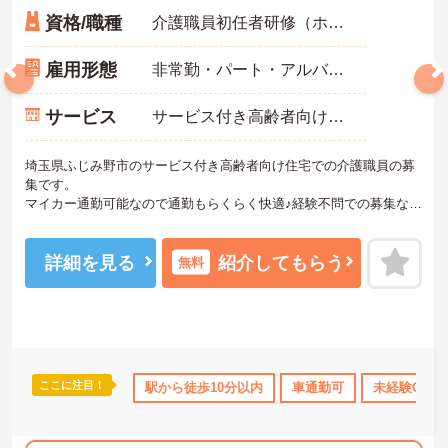
資格/職種
介護職員初任者研修（ホームヘルパー2級）以上必須 経験不問
雇用形態
非常勤・パート・アルバイト
サービス
サービス付き高齢者向け住宅（サ高住）
埼玉県ふじみ野市のサービス付き高齢者向け住宅での介護職員の募
集です。
マイカー通勤可能なので通勤もらくらく快適♪経験不問での募集なの
で未経験の方チャレンジOK！
ご興味のある方は、面接のポイントをお伝えしますのでお気軽にお
問い合せください。
詳細を見る
紹介してもらう
無料
ここに注目！
り上げ
託児所・育児補助
駅から徒歩10分以内
日勤のみ
年間休日110日以上
車通勤可
未経験OK
社会