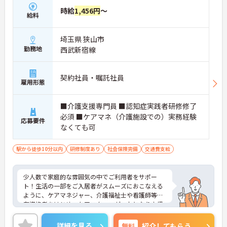
時給
1,456円
～
給料
埼玉県 狭山市
勤務地
西武新宿線
契約社員・嘱託社員
雇用形態
■介護支援専門員 ■認知症実践者研修修了
必須 ■ケアマネ（介護施設での）実務経験
応募要件
なくても可
駅から徒歩10分以内
研修制度あり
社会保険完備
交通費支給
少人数で家庭的な雰囲気の中でご利用者をサポー
ト！生活の一部をご入居者がスムーズにおこなえる
ように、ケアマネジャー、介護福祉士や看護師等の
有資格者をはじめ、ケアスタッフが一丸となり支援
します。現在、全国で300 か所以上の介護事業所を
運営する法人で安定感も抜群です。
詳細を見る
無料
紹介してもらう