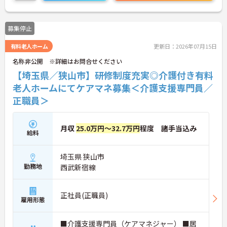
募集停止
有料老人ホーム
更新日：2026年07月15日
名称非公開 ※詳細はお問合せください
【埼玉県／狭山市】研修制度充実◎介護付き有料
老人ホームにてケアマネ募集＜介護支援専門員／
正職員＞
月収
25.0万円～32.7万円
程度 諸手当込み
給料
埼玉県 狭山市
勤務地
西武新宿線
正社員(正職員)
雇用形態
■介護支援専門員（ケアマネジャー） ■居