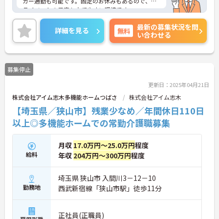
カー通勤も可能です。固定のお休みもあるので、プ
ライベートの予定も立てやすい環境です。
また、再雇用後も定年以前と同様に勤務継続可能な
最新の募集状況を問
場合、正社員と同等の雇用継続可能です！
詳細を見る
無料
い合わせる
ご興味のある方には、面接対策ポイント等、さらに
詳細をお話ししますのでお気軽にご相談ください！
募集停止
更新日：2025年04月21日
株式会社アイム志木多機能ホームつばさ
株式会社アイム志木
【埼玉県／狭山市】残業少なめ／年間休日110日
以上◎多機能ホームでの常勤介護職募集
月収
17.0万円～25.0万円
程度
給料
年収
204万円～300万円
程度
埼玉県 狭山市 入間川3－12－10
勤務地
西武新宿線「狭山市駅」徒歩11分
正社員(正職員)