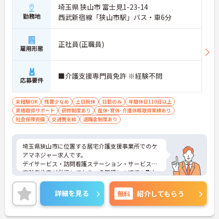
埼玉県 狭山市 富士見1-23-14
勤務地
西武新宿線「狭山市駅」バス・車6分
正社員(正職員)
雇用形態
■介護支援専門員免許 ※経験不問
応募要件
未経験OK
残業少なめ
土日祝休
日勤のみ
年間休日110日以上
資格取得サポート
研修制度あり
産休･育休･介護休暇取得実績あり
社会保険完備
交通費支給
退職金制度あり
埼玉県狭山市に位置する居宅介護支援事業所でのケ
アマネジャー求人です。
デイサービス・訪問看護ステーション・サービス付
高齢者住宅が併設しており、多職種との連携も取れ
ております。
ご興味のある方は面接対策ポイントなどお話致しま
詳細を見る
無料
紹介してもらう
すのでお気軽にお問い合わせください。