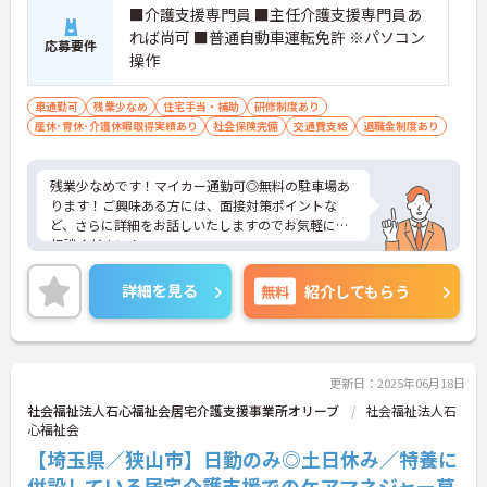
■介護支援専門員 ■主任介護支援専門員あ
れば尚可 ■普通自動車運転免許 ※パソコン
応募要件
操作
車通勤可
残業少なめ
住宅手当・補助
研修制度あり
産休･育休･介護休暇取得実績あり
社会保険完備
交通費支給
退職金制度あり
残業少なめです！マイカー通勤可◎無料の駐車場あ
ります！ご興味ある方には、面接対策ポイントな
ど、さらに詳細をお話しいたしますのでお気軽にご
相談ください！
詳細を見る
無料
紹介してもらう
更新日：2025年06月18日
社会福祉法人石心福祉会居宅介護支援事業所オリーブ
社会福祉法人石
心福祉会
【埼玉県／狭山市】日勤のみ◎土日休み／特養に
併設している居宅介護支援でのケアマネジャー募