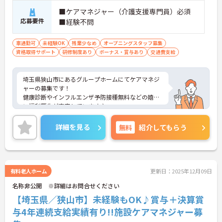
■ケアマネジャー（介護支援専門員）必須
応募要件
■経験不問
車通勤可
未経験OK
残業少なめ
オープニングスタッフ募集
資格取得サポート
研修制度あり
ボーナス・賞与あり
交通費支給
埼玉県狭山市にあるグループホームにてケアマネジ
ャーの募集です！
健康診断やインフルエンザ予防接種無料などの嬉し
い福利厚生が充実しています♪
資格取得支援制度があるので、スキルアップを目指
しやすい環境です◎
詳細を見る
無料
紹介してもらう
ご興味のある方には面接ポイントをお伝えしますの
で、お気軽にお問い合わせください！
有料老人ホーム
更新日：2025年12月09日
名称非公開 ※詳細はお問合せください
【埼玉県／狭山市】未経験もOK♪賞与＋決算賞
与4年連続支給実績有り!!施設ケアマネジャー募