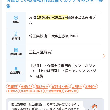
集
月収
19.0万円～20.2万円
※諸手当込み モデ
給料
ル
埼玉県 狭山市 大字上赤坂 290-1
勤務地
正社員(正職員)
雇用形態
【必須】 ・介護支援専門員（ケアマネジャ
ー） 【あれば尚可】 ・居宅でのケアマネジ
応募要件
ャー経験
車通勤可
未経験OK
残業少なめ
住宅手当・補助
土日祝休
無資格OK
日勤のみ
年間休日110日以上
社会保険完備
交通費支給
西武新宿線「狭山市駅」より車で15分ほどの場所に
位置する特養に併設している居宅介護支援でのケア