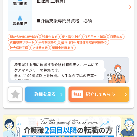
正社員(正職員)
雇用形態
■介護支援専門員資格 必須
応募要件
駅から徒歩10分以内
残業少なめ
寮・借り上げ
住宅手当・補助
日勤のみ
資格取得サポート
研修制度あり
産休･育休･介護休暇取得実績あり
社会保険完備
交通費支給
退職金制度あり
埼玉県狭山市に位置する介護付有料老人ホームにて
ケアマネジャーの募集です。
全国に100拠点以上を展開。大手ならではの充実し
た福利厚生。
スタッフの満足度も追求しています。
ご興味をお持ちの方には詳細の情報や面接のポイン
詳細を見る
無料
紹介してもらう
トをお伝えしますのでお気軽にお問い合わせくださ
いませ。