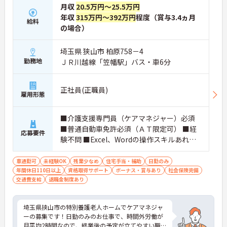
月収
20.5万円～25.5万円
年収
315万円～392万円
程度（賞与3.4ヵ月
給料
の場合）
埼玉県 狭山市 柏原758－4
勤務地
ＪＲ川越線「笠幡駅」バス・車6分
正社員(正職員)
雇用形態
■介護支援専門員（ケアマネジャー）必須
■普通自動車免許必須（ＡＴ限定可） ■経
応募要件
験不問 ■Excel、Wordの操作スキルあれば
尚可
車通勤可
未経験OK
残業少なめ
住宅手当・補助
日勤のみ
年間休日110日以上
資格取得サポート
ボーナス・賞与あり
社会保険完備
交通費支給
退職金制度あり
埼玉県挟山市の特別養護老人ホームでケアマネジャ
ーの募集です！日勤のみのお仕事で、時間外労働が
月平均2時間なので、終業後の予定が立てやすい職