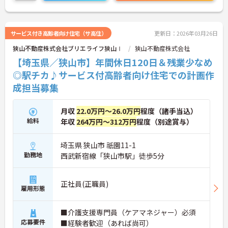
サービス付き高齢者向け住宅（サ高住）
更新日：2026年03月26日
狭山不動産株式会社ブリエライフ狭山Ⅰ
狭山不動産株式会社
【埼玉県／狭山市】年間休日120日＆残業少なめ
◎駅チカ♪サービス付高齢者向け住宅での計画作
成担当募集
月収
22.0万円～26.0万円
程度（諸手当込）
給料
年収
264万円～312万円
程度（別途賞与）
埼玉県 狭山市 祇園11-1
勤務地
西武新宿線「狭山市駅」徒歩5分
正社員(正職員)
雇用形態
■介護支援専門員（ケアマネジャー）必須
応募要件
■経験者歓迎（あれば尚可）