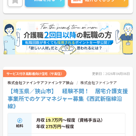
ご興味のある方には、面接対策ポイントなど、さら
に詳細をお話しいたしますのでお気軽にご相談くだ
さい！
サービス付き高齢者向け住宅（サ高住）
更新日：2026年04月06日
株式会社ファインケアファインケア狭山
株式会社ファインケア
【埼玉県／狭山市】 経験不問！ 居宅介護支援
事業所でのケアマネジャー募集《西武新宿線沿
線》
月収
19.7万円
～程度（資格手当込）
給料
年収
275万円
～程度