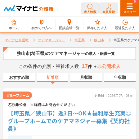
0
0
求人検索
会員登録
メニュー
ホーム
初めての方へ
面談会場一覧
保存した求人
最近見た求人
マイナビ介護職
ケアマネージャー
埼玉県
狭山市
埼玉県のケアマ
狭山市(埼玉県)のケアマネージャー
の求人・転職一覧
17
この条件の介護・福祉求人数
非公開求人
件 ＋
おすすめ順
新着順
月収順
年収順
グループホーム
更新日：2026年07月03日
名称非公開 ※詳細はお問合せください
【埼玉県／狭山市】週3日～OK★福利厚生充実◎
グループホームでのケアマネジャー募集《契約社
員》