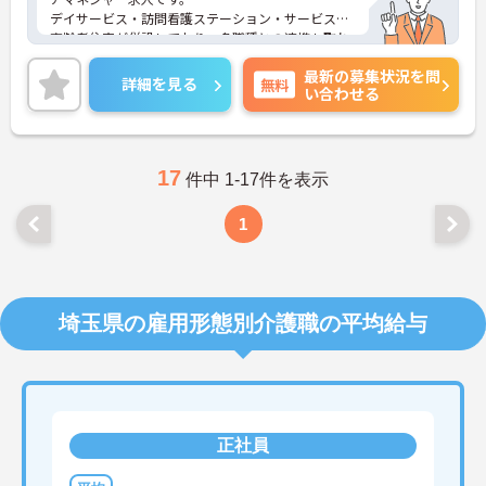
デイサービス・訪問看護ステーション・サービス付
高齢者住宅が併設しており、多職種との連携も取れ
ております。
最新の募集状況を問
ご興味のある方は面接対策ポイントなどお話致しま
詳細を見る
無料
い合わせる
すのでお気軽にお問い合わせください。
17
件中 1-17件を表示
1
埼玉県の雇用形態別介護職の平均給与
正社員