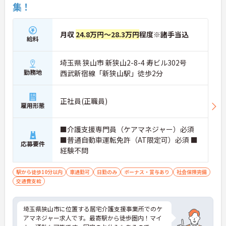
集！
月収
24.8万円～28.3万円
程度※諸手当込
給料
埼玉県 狭山市 新狭山2-8-4 寿ビル302号
勤務地
西武新宿線「新狭山駅」徒歩2分
正社員(正職員)
雇用形態
■介護支援専門員（ケアマネジャー）必須
■普通自動車運転免許（AT限定可）必須 ■
応募要件
経験不問
駅から徒歩10分以内
車通勤可
日勤のみ
ボーナス・賞与あり
社会保険完備
交通費支給
埼玉県狭山市に位置する居宅介護支援事業所でのケ
アマネジャー求人です。最寄駅から徒歩圏内！マイ