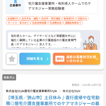
宅介護支援事業所・有料老人ホームでのケ
応募要件
アマネジャー実務経験者
未経験OK
住宅手当・補助
託児所・育児補助
無資格OK
日勤のみ
ボーナス・賞与あり
社会保険完備
交通費支給
退職金制度あり
有料老人ホーム、デイサービスなど首都圏を中心に
幅広く展開している企業の介護施設の介護支援専門
員（ケアマネジャー）求人です。
福利厚生や手当なども充実していますので安心して
就業することが出来ます。
最新の募集状況を問
ご興味のある方には、面接対策ポイントなど、さら
詳細を見る
無料
い合わせる
に詳細をお話しいたしますので、お気軽にご相談く
ださい
募集停止
更新日：2025年11月07日
株式会社Style居宅介護支援事業所Style
株式会社Style
【埼玉県／狭山市】土日休み♪直行直帰や在宅勤
務◎居宅介護支援事業所でのケアマネジャーの募