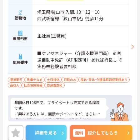
埼玉県 狭山市 入間川3－12－10
勤務地
西武新宿線「狭山市駅」徒歩11分
正社員(正職員)
雇用形態
■ケアマネジャー（介護支援専門員） ※普
通自動車免許（AT限定可）あれば尚良し ※
応募要件
実務未経験者要相談
車通勤可
残業少なめ
土日祝休
日勤のみ
産休･育休･介護休暇取得実績あり
高収入
社会保険完備
交通費支給
年間休日108日で、プライベートも充実できる環境
です。
ご興味ある方には、面接のポイントなど、さらに詳
細をお話致しますのでお気軽にご相談ください。
詳細を見る
無料
紹介してもらう