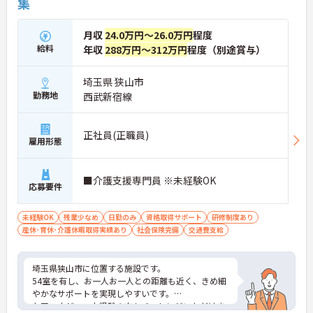
集
月収
24.0万円～26.0万円
程度
給料
年収
288万円～312万円
程度（別途賞与）
埼玉県 狭山市
勤務地
西武新宿線
正社員(正職員)
雇用形態
■介護支援専門員 ※未経験OK
応募要件
未経験OK
残業少なめ
日勤のみ
資格取得サポート
研修制度あり
産休･育休･介護休暇取得実績あり
社会保険完備
交通費支給
埼玉県狭山市に位置する施設です。
54室を有し、お一人お一人との距離も近く、きめ細
やかなサポートを実現しやすいです。
ケアマネジャー未経験の方もチャレンジいただけま