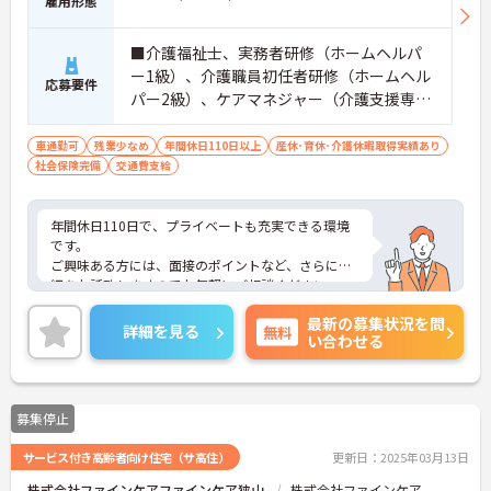
雇用形態
■介護福祉士、実務者研修（ホームヘルパ
ー1級）、介護職員初任者研修（ホームヘル
応募要件
パー2級）、ケアマネジャー（介護支援専門
員）のいずれかあれば尚良し ※普通自動車
免許（AT限定可）あれば尚良し ※未経験者
車通勤可
残業少なめ
年間休日110日以上
産休･育休･介護休暇取得実績あり
社会保険完備
交通費支給
要相談
年間休日110日で、プライベートも充実できる環境
です。
ご興味ある方には、面接のポイントなど、さらに詳
細をお話致しますのでお気軽にご相談ください。
最新の募集状況を問
詳細を見る
無料
い合わせる
募集停止
サービス付き高齢者向け住宅（サ高住）
更新日：2025年03月13日
株式会社ファインケアファインケア狭山
株式会社ファインケア