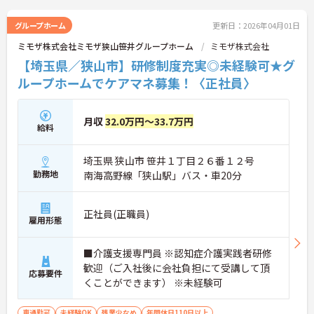
グループホーム
更新日：2026年04月01日
ミモザ株式会社ミモザ狭山笹井グループホーム
ミモザ株式会社
【埼玉県／狭山市】研修制度充実◎未経験可★グ
ループホームでケアマネ募集！〈正社員〉
月収
32.0万円～33.7万円
給料
埼玉県 狭山市 笹井１丁目２６番１２号
勤務地
南海高野線「狭山駅」バス・車20分
正社員(正職員)
雇用形態
■介護支援専門員 ※認知症介護実践者研修
歓迎（ご入社後に会社負担にて受講して頂
応募要件
くことができます） ※未経験可
車通勤可
未経験OK
残業少なめ
年間休日110日以上