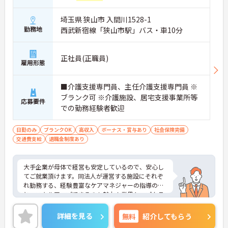
埼玉県 狭山市 入間川1528-1
勤務地
西武新宿線「狭山市駅」バス・車10分
正社員(正職員)
雇用形態
■介護支援専門員、主任介護支援専門員 ※
ブランク可 ※介護施設、居宅支援事業所等
応募要件
での勤務経験者歓迎
日勤のみ
ブランクOK
高収入
ボーナス・賞与あり
社会保険完備
交通費支給
退職金制度あり
大手企業が母体で経営も安定しているので、安心し
てご就業頂けます。同法人が運営する施設にそれぞ
れ勤務する、経験豊富なケアマネジャーの指導のも
と、スキルアップできるのも魅力！業界トップクラ
スの給与水準で、ご自身の頑張りがしっかりとお給
与に反映されます。ご興味のある方は是非お気軽に
詳細を見る
無料
紹介してもらう
お問い合わせ下さい。