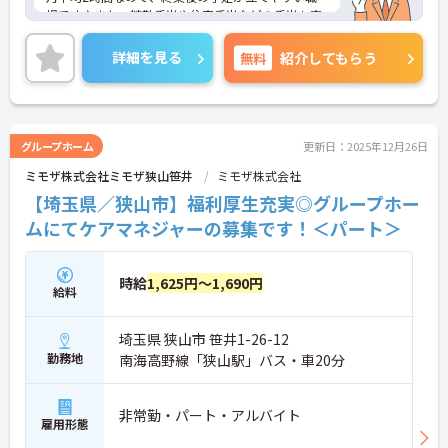
場です♪また、精勤手当や住宅手当などの手当も充
実しているので、安心して働くことができます◎ご
興味のある方は、面接ポイントをお伝えしますの
詳細を見る
無料
紹介してもらう
で、お気軽にご連絡ください。
グループホーム
更新日：2025年12月26日
ミモザ株式会社ミモザ狭山笹井
ミモザ株式会社
【埼玉県／狭山市】福利厚生充実◎グループホー
ムにてケアマネジャーの募集です！＜パート＞
時給
1,625円～1,690円
給料
埼玉県 狭山市 笹井1-26-12
勤務地
南海高野線「狭山駅」バス・車20分
非常勤・パート・アルバイト
雇用形態