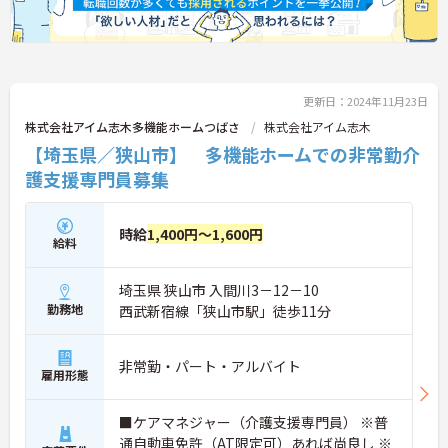
更新日：2024年11月23日
株式会社アイム志木多機能ホームつばさ
株式会社アイム志木
【埼玉県／狭山市】 多機能ホームでの非常勤介
護支援専門員募集
時給
1,400円～1,600円
給料
埼玉県 狭山市 入間川3－12－10
勤務地
西武新宿線「狭山市駅」徒歩11分
非常勤・パート・アルバイト
雇用形態
■ケアマネジャー（介護支援専門員） ※普
通自動車免許（AT限定可）あれば尚良し ※