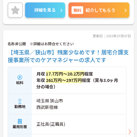
す。
決算賞与支給実績も有り、頑張りがお給与に反映さ
詳細を見る
無料
紹介してもらう
れることも魅力のひとつです。
ご興味のある方には、面接対策ポイントなど、さら
に詳細をお話しいたしますのでお気軽にご相談くだ
さい！
更新日：2025年07月07日
名称非公開 ※詳細はお問合せください
【埼玉県／狭山市】残業少なめです！居宅介護支
援事業所でのケアマネジャーの求人です
月収
17.7万円～20.2万円
程度
年収
261万円～297万円
程度（賞与3.0ヶ月
給料
分の場合）
埼玉県 狭山市
勤務地
西武新宿線
正社員(正職員)
雇用形態