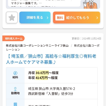
マネジャー募集です。
日勤のみ・土日休みのご勤務です！
ご興味のある方には詳細をお話しますので、お気軽
にお問い合わせください。
詳細を見る
無料
紹介してもらう
有料老人ホーム
更新日：2024年11月24日
株式会社川島コーポレーションサニーライフ狭山
株式会社川島コーポ
レーション
【 埼玉県／狭山市】高給与☆福利厚生◎有料老
人ホームでケアマネ募集♪
月収
30.0万円
～程度
給料
年収
414万円
～程度
埼玉県 狭山市 大字南入曽574-2
勤務地
西武新宿線「入曽駅」徒歩3分