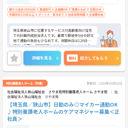
駅から徒歩10分以内
車通勤可
未経験OK
残業少なめ
日勤のみ
年間休日110日以上
ボーナス・賞与あり
社会保険完備
交通費支給
埼玉県狭山市に位置するサービス付高齢者向け住宅
での計画作成担当求人です。最寄り駅徒歩5分の好立
地で通勤の負担も少なめです。年間休日は120日、
残業は月平均4時間程度と少なく、メリハリのある
勤務が可能です。ご興味のある方には、面接対策ポ
イントなど、さらに詳細をお話しいたしますのでお
詳細を見る
無料
紹介してもらう
気軽にご相談ください！
特別養護老人ホーム（特養）
更新日：2026年03月02日
社会福祉法人狭山福祉会 さやま苑特別養護老人ホーム さやま苑
社
会福祉法人狭山福祉会 さやま苑
【埼玉県／狭山市】日勤のみ◎マイカー通勤OK
♪特別養護老人ホームのケアマネジャー募集＜正
社員＞