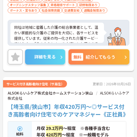
オープニングスタッフ募集
資格取得サポート
研修制度あり
ボーナス・賞与あり
社会保険完備
交通費支給
退職金制度あり
同社は地域に密着した介護の総合事業者として、温
かい家庭的な介護のご提供を大切に、各サービスを
提供しています。従来の均一化された介護サービス
ではなく、「その人らしさ」を大切にした夢のある
暮らしを楽しんでいただくため、音楽療法士による
ミモザ楽団コンサート、「生涯現役塾」や「“奏”快
詳細を見る
無料
紹介してもらう
体操」といったオリジナルプログラム、ドイツ式リ
ハビリ機器やヒューマノイドロボットの導入等、
様々な取り組みも行っています。
サービス付き高齢者向け住宅（サ高住）
更新日：2026年03月26日
ALSOKらいふケア株式会社ホームステーション狭山
ALSOKらいふケア
株式会社
【埼玉県/狭山市】年収420万円～◎サービス付
き高齢者向け住宅でのケアマネジャー《正社員》
月収
29.2万円
～程度 ※各種手当含む
給料
年収
420万円
～程度 ※一般職モデル