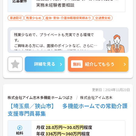
応募要件
実務未経験者要相談
車通勤可
残業少なめ
産休･育休･介護休暇取得実績あり
交通費支給
残業少なめで、プライベートも充実できる環境で
す。
ご興味ある方には、面接のポイントなど、さらに詳
細をお話致しますのでお気軽にご相談ください。
詳細を見る
無料
紹介してもらう
更新日：2024年11月23日
株式会社アイム志木多機能ホームつばさ
株式会社アイム志木
【埼玉県／狭山市】 多機能ホームでの常勤介護
支援専門員募集
月収
28.0万円～30.0万円
程度
給料
年収
336万円～360万円
程度