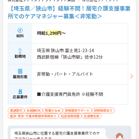
【埼玉県／狭山市】経験不問！居宅介護支援事業
所でのケアマネジャー募集＜非常勤＞
時給
1,290円
～
給料
埼玉県 狭山市 富士見1-23-14
勤務地
西武新宿線「狭山市駅」徒歩12分
非常勤・パート・アルバイト
雇用形態
■介護支援専門員免許 ※経験不問
応募要件
車通勤可
未経験OK
残業少なめ
資格取得サポート
研修制度あり
産休･育休･介護休暇取得実績あり
社会保険完備
交通費支給
埼玉県狭山市に位置する居宅介護支援事業所でのケ
アマネジャー求人です。