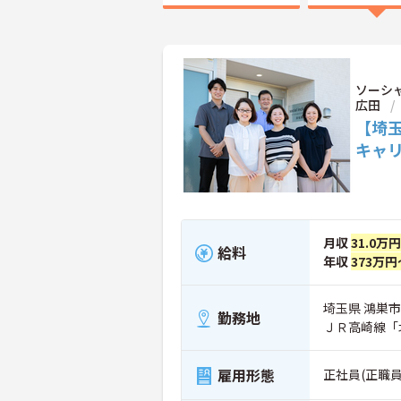
ソーシ
広田
【埼玉
キャ
月収
31.0万円
給料
年収
373万円
埼玉県 鴻巣市 
勤務地
ＪＲ高崎線「
雇用形態
正社員(正職員