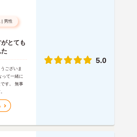
代
|
男性
方がとても
れた
5.0
とうございま
なって一緒に
です。 無事
す。
る