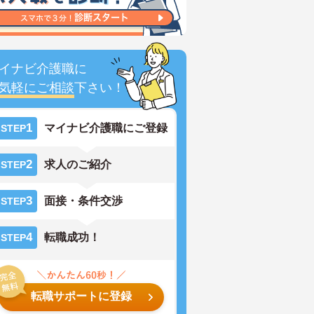
イナビ介護職に
気軽にご相談
下さい！
1
マイナビ介護職にご登録
STEP
2
求人のご紹介
STEP
3
面接・条件交渉
STEP
4
転職成功！
STEP
転職サポートに登録