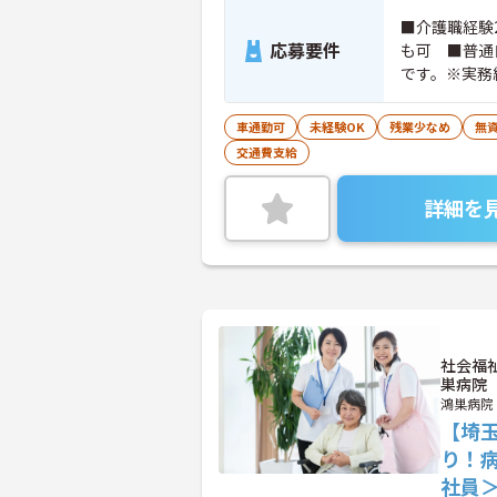
■介護職経験
応募要件
も可 ■普通
です。※実務
ちの方大歓迎
車通勤可
未経験OK
残業少なめ
無資
交通費支給
詳細を
社会福
巣病院
鴻巣病院
【埼玉
り！
社員