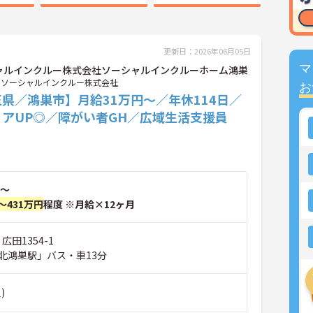
更新日：2026年06月05日
マ
ャルインクルー株式会社ソーシャルインクルーホーム鴻巣
ソーシャルインクルー株式会社
お
県／鴻巣市】月給31万円～／年休114日／
リアUP◎／障がい者GH／広域生活支援員
～
～431万円
程度 ※月給×12ヶ月
広田1354-1
北鴻巣駅」バス・車13分
)