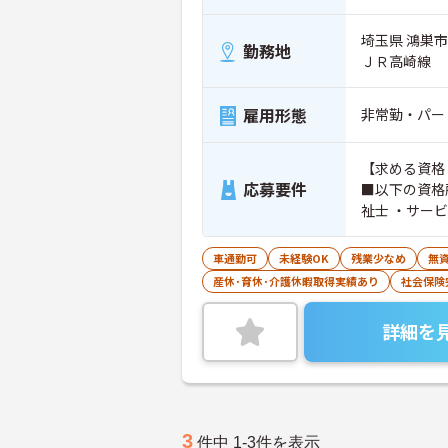
埼玉県 鴻巣市
勤務地
ＪＲ高崎線
雇用形態
非常勤・パー
【求める資格
応募要件
■以下の資格
祉士 ・サー
士など
車通勤可
未経験OK
残業少なめ
無資
産休･育休･介護休暇取得実績あり
社会保険
詳細を
3
件中 1-3件を表示