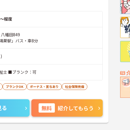
～程度
 八幡田849
鴻巣駅」バス・車8分
)
祉士 ■ブランク：可
ブランクOK
ボーナス・賞与あり
社会保険完備
見る
無料
紹介してもらう