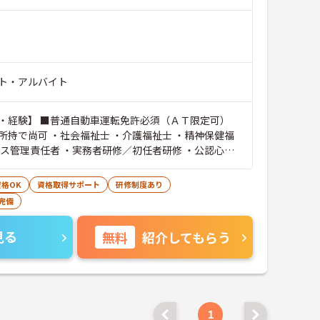
ト・アルバイト
・経験】 ■普通自動車運転免許必須（ＡＴ限定可）
所持で尚可 ・社会福祉士 ・介護福祉士 ・精神保健福
ビス管理責任者 ・実務者研修／初任者研修 ・公認心理
格OK
資格取得サポート
研修制度あり
完備
見る
無料
紹介してもらう
1