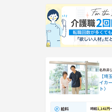
名称非
【埼
イカ
ト〉
給料
時給
1,141円