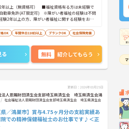
2年以上（無資格可） ■福祉資格有る方は未経験で
自動車免許(AT限定可) ※障がい者福祉の経験は不問
経験2年以上の方、障がい者福祉に関する経験をお持
格OK
年間休日110日以上
ブランクOK
社会保険完備
見る
無料
紹介してもらう
更新日：2026年03月25日
祉法人恩賜財団済生会支部埼玉県済生会 埼玉県済生会鴻
社会福祉法人恩賜財団済生会支部埼玉県済生会 埼玉県済生会
県／鴻巣市】賞与4.75ヶ月分の支給実績あ
病院での精神保健福祉士のお仕事です♪＜正
＞