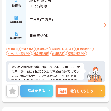
埼玉県 鴻巣市
勤務地
ＪＲ高崎線
正社員(正職員)
雇用形態
■無資格OK
応募要件
車通勤可
残業少なめ
無資格OK
年間休日110日以上
研修制度あり
ボーナス・賞与あり
社会保険完備
交通費支給
退職金制度あり
認知症高齢者の介護に対応したグループホーム「愛
の家」を中心に全国300以上の事業所を運営してい
ます。毎年新規オープンも多数あり、今回の募集は
事業拡大が背景にあります。介護職員初任者研修、
介護支援専門員、タクティールケアなどの資格取得
のサポートあり！現場を最大限サポートするため
詳細を見る
無料
紹介してもらう
に、教育・研修・採用を専門とする部署や、コンプ
ライアンスを推進する部署があり、グループ企業を
含めた柔軟かつ強固なバックアップがあります。ご
興味ある方には、面接対策ポイントなど、さらに詳