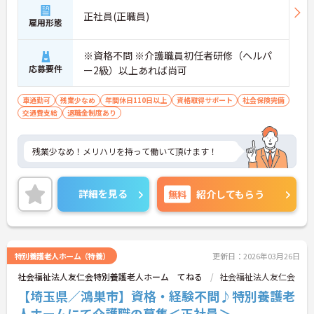
正社員(正職員)
雇用形態
※資格不問 ※介護職員初任者研修（ヘルパ
応募要件
ー2級）以上あれば尚可
車通勤可
残業少なめ
年間休日110日以上
資格取得サポート
社会保険完備
交通費支給
退職金制度あり
残業少なめ！メリハリを持って働いて頂けます！
詳細を見る
無料
紹介してもらう
特別養護老人ホーム（特養）
更新日：2026年03月26日
社会福祉法人友仁会特別養護老人ホーム てねる
社会福祉法人友仁会
【埼玉県／鴻巣市】資格・経験不問♪特別養護老
人ホームにて介護職の募集＜正社員＞