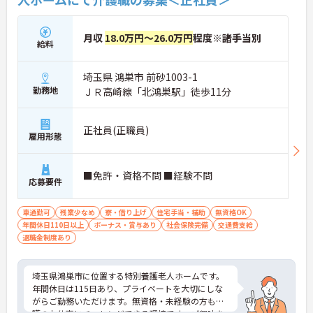
月収
18.0万円～26.0万円
程度※諸手当別
給料
埼玉県 鴻巣市 前砂1003-1
勤務地
ＪＲ高崎線「北鴻巣駅」徒歩11分
正社員(正職員)
雇用形態
■免許・資格不問 ■経験不問
応募要件
車通勤可
残業少なめ
寮・借り上げ
住宅手当・補助
無資格OK
年間休日110日以上
ボーナス・賞与あり
社会保険完備
交通費支給
退職金制度あり
埼玉県鴻巣市に位置する特別養護老人ホームです。
年間休日は115日あり、プライベートを大切にしな
がらご勤務いただけます。無資格・未経験の方も介