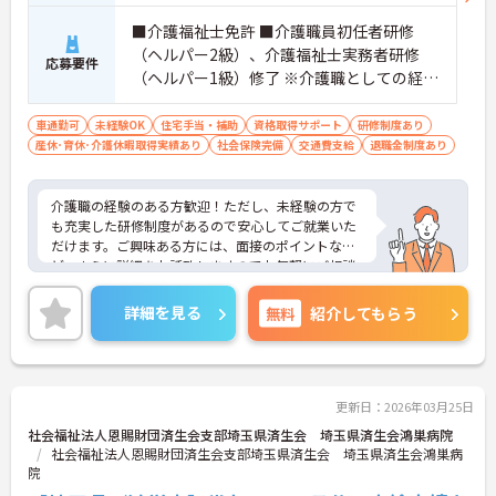
■介護福祉士免許 ■介護職員初任者研修
（ヘルパー2級）、介護福祉士実務者研修
応募要件
（ヘルパー1級）修了 ※介護職としての経験
があればなお可
車通勤可
未経験OK
住宅手当・補助
資格取得サポート
研修制度あり
産休･育休･介護休暇取得実績あり
社会保険完備
交通費支給
退職金制度あり
介護職の経験のある方歓迎！ただし、未経験の方で
も充実した研修制度があるので安心してご就業いた
だけます。ご興味ある方には、面接のポイントな
ど、さらに詳細をお話致しますのでお気軽にご相談
ください。
詳細を見る
無料
紹介してもらう
更新日：2026年03月25日
社会福祉法人恩賜財団済生会支部埼玉県済生会 埼玉県済生会鴻巣病院
社会福祉法人恩賜財団済生会支部埼玉県済生会 埼玉県済生会鴻巣病
院