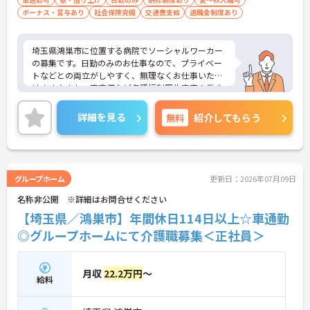
ボーナス・賞与あり
社会保険完備
交通費支給
退職金制度あり
埼玉県鴻巣市に位置する病院でソーシャルワーカー
の募集です。日勤のみのお仕事なので、プライベー
トなどとの両立がしやすく、無理なくお仕事いただ
けます♪また、寮完備など各種福利厚生充実！働き
やすい環境が整っています！ご興味のある方はご面
接のポイントお伝えしますのでご気軽にお問い合わ
詳細を見る
無料
紹介してもらう
せください。
グループホーム
更新日：2026年07月09日
名称非公開 ※詳細はお問合せください
【埼玉県／鴻巣市】年間休日114日以上☆車通勤
◎グループホームにて介護職募集＜正社員＞
月収
22.2万円
～
給料