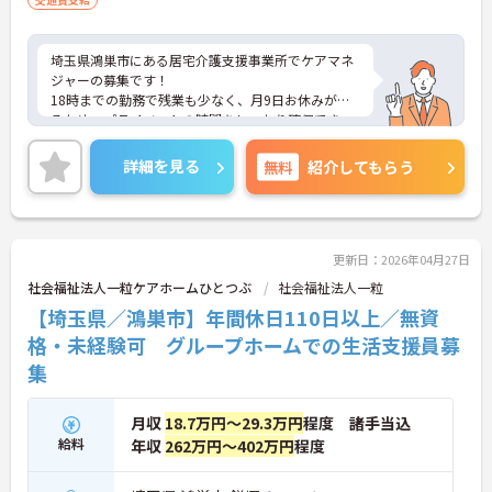
埼玉県鴻巣市にある居宅介護支援事業所でケアマネ
ジャーの募集です！
18時までの勤務で残業も少なく、月9日お休みがあ
るため、プライベートの時間をしっかり確保でき、
仕事との両立がしやすい職場です◎
また、車・バイク・自転車通勤が可能なため、ご自
詳細を見る
無料
紹介してもらう
身のライフスタイルに合わせた交通手段が選べま
す！
ご興味ある方は面接ポイントをお伝えしますので、
お気軽にご連絡ください。
更新日：2026年04月27日
社会福祉法人一粒ケアホームひとつぶ
社会福祉法人一粒
【埼玉県／鴻巣市】年間休日110日以上／無資
格・未経験可 グループホームでの生活支援員募
集
月収
18.7万円～29.3万円
程度 諸手当込
給料
年収
262万円～402万円
程度