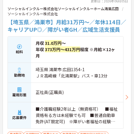
細をお話しいたしますのでお気軽にご相談くださ
更新日：2026年06月05日
い。
ソーシャルインクルー株式会社ソーシャルインクルーホーム鴻巣広田
ソーシャルインクルー株式会社
【埼玉県／鴻巣市】月給31万円～／年休114日／
キャリアUP◎／障がい者GH／広域生活支援員
月収
31.0万円
～
年収
373万円～431万円
程度 ※月給×12ヶ
給料
月
埼玉県 鴻巣市 広田1354-1
勤務地
ＪＲ高崎線「北鴻巣駅」バス・車13分
正社員(正職員)
雇用形態
■介護職経験2年以上（無資格可） ■福祉
資格有る方は未経験でも可 ■普通自動車
応募要件
免許(AT限定可) ※障がい者福祉の経験は
不問です。※実務経験2年以上の方、障がい