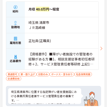
月収
40.0万円
～程度
給料
埼玉県 鴻巣市
勤務地
ＪＲ高崎線
正社員(正職員)
雇用形態
【資格要件】 ■障がい者施設での管理者の
経験がある方 ■1、相談支援従事者初任者研
応募要件
修＋2、サービス管理責任者等研修 上記1・
2いずれもの受講者 ■普通自動車運転免許
（AT可）
車通勤可
寮・借り上げ
日勤のみ
ボーナス・賞与あり
社会保険完備
交通費支給
埼玉県鴻巣市に位置する指定障がい者支援施設にお
ける事業所責任者兼サービス管理責任者の募集で
す。
月給400,000円～と高給与！生活を充実させること