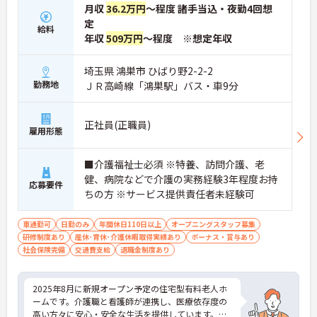
月収
36.2万円
～程度 諸手当込・夜勤4回想
定
給料
年収
509万円
～程度 ※想定年収
埼玉県 鴻巣市 ひばり野2-2-2
勤務地
ＪＲ高崎線「鴻巣駅」バス・車9分
正社員(正職員)
雇用形態
■介護福祉士必須 ※特養、訪問介護、老
健、病院などで介護の実務経験3年程度お持
応募要件
ちの方 ※サービス提供責任者未経験可
車通勤可
日勤のみ
年間休日110日以上
オープニングスタッフ募集
研修制度あり
産休･育休･介護休暇取得実績あり
ボーナス・賞与あり
社会保険完備
交通費支給
退職金制度あり
2025年8月に新規オープン予定の住宅型有料老人ホ
ームです。介護職と看護師が連携し、医療依存度の
高い方々に安心・安全な生活を提供しています。年