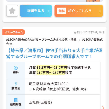
護のお仕事にチャレンジできる環境です。ご興味を
お持ちの方はお気軽にお問い合わせください。
詳細を見る
無料
紹介してもらう
グループホーム
更新日：2026年03月26日
ALSOK介護株式会社グループホームみんなの家・鴻巣
ALSOK介護株式
会社
【埼玉県／鴻巣市】住宅手当あり★大手企業が運
営するグループホームでの介護職求人です！
月収
17.5万円～21.0万円
程度※諸手当込
給料
年収
210万円～252万円
程度
埼玉県 鴻巣市 大芦1499-1
勤務地
ＪＲ高崎線「吹上(埼玉)駅」徒歩18分
正社員(正職員)
雇用形態