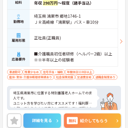
給料
年収
298万円
～程度（諸手当込）
埼玉県 鴻巣市 郷地1746-1
勤務地
ＪＲ高崎線「鴻巣駅」バス・車10分
正社員(正職員)
雇用形態
■介護職員初任者研修（ヘルパー2級）以上
応募要件
※※半年以上の経験者
車通勤可
残業少なめ
住宅手当・補助
年間休日110日以上
産休･育休･介護休暇取得実績あり
社会保険完備
交通費支給
退職金制度あり
埼玉県鴻巣市に位置する特別養護老人ホームでの求
人です。
ユニット方を学びたい方にオススメです！福利厚生
も整っておりますので安心して就業してして頂けま
す。
またマイカー通勤OKなので、通勤のストレスが少な
詳細を見る
無料
紹介してもらう
いのも嬉しいポイントです★