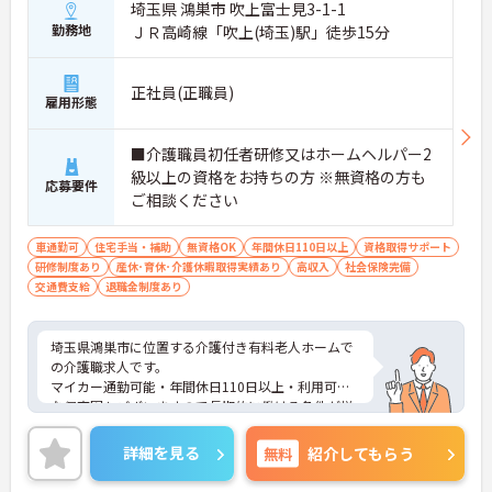
埼玉県 鴻巣市 吹上富士見3-1-1
勤務地
ＪＲ高崎線「吹上(埼玉)駅」徒歩15分
正社員(正職員)
雇用形態
■介護職員初任者研修又はホームヘルパー2
級以上の資格をお持ちの方 ※無資格の方も
応募要件
ご相談ください
車通勤可
住宅手当・補助
無資格OK
年間休日110日以上
資格取得サポート
研修制度あり
産休･育休･介護休暇取得実績あり
高収入
社会保険完備
交通費支給
退職金制度あり
埼玉県鴻巣市に位置する介護付き有料老人ホームで
の介護職求人です。
マイカー通勤可能・年間休日110日以上・利用可能
な保育園もございますので長期的に働ける条件が揃
っております。
また資格取得支援もあるので、これから資格をとっ
詳細を見る
無料
紹介してもらう
て経験を積んでいきたい方にもおすすめの求人で
す。