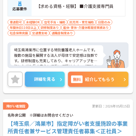
【求める資格・経験】 ■介護支援専門員
応募要件
車通勤可
未経験OK
住宅手当・補助
託児所・育児補助
日勤のみ
年間休日110日以上
研修制度あり
産休･育休･介護休暇取得実績あり
社会保険完備
交通費支給
退職金制度あり
埼玉県鴻巣市に位置する特別養護老人ホームです。
複数の施設を展開する法人が母体で安定感は抜群で
す。研修制度も充実しており、キャリアアップを目
指しながら長く安心して働いて頂けます。ご興味の
ある方はぜひお気軽にお問い合わせ下さい。
詳細を見る
無料
紹介してもらう
障がい者施設
更新日：2026年05月15日
名称非公開 ※詳細はお問合せください
【埼玉県／鴻巣市】指定障がい者支援施設の事業
所責任者兼サービス管理責任者募集＜正社員＞