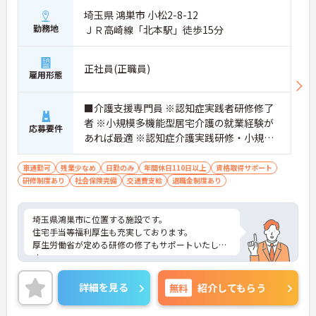
ことができ、現場の介助業務にとどまらず、施設運
埼玉県 鴻巣市 小松2-8-12
営や人材育成の視点を養うことで、将来のエリアマ
ネージャー候補としてのステップアップに直結しま
勤務地
ＪＲ高崎線「北本駅」徒歩15分
す。
・定年70歳、再雇用75歳までという業界屈指の制度
があり、20代から60代まで幅広い年代が活躍してい
正社員(正職員)
雇用形態
ます。年間休日も114日確保されているため、無理
なく長期的なキャリアを築いていただけます。
・全施設がバリアフリー設計かつ最新設備を備えて
■介護支援専門員 ※認知症実践者研修修了
おり、清潔感にあふれた美しい環境です。ハード面
者 ※小規模多機能型居宅介護の就業経験が
応募要件
に加え、ソフト面でも「献立の事前決定・レシピ完
あれば最適 ※認知症介護実践研修・小規模
備」により現場の負担が大幅に軽減されています。
多機能計画作成担当があれば尚可
ご利用者様の安全性はもちろん、働くスタッフにと
っても身体的負担が少なく、高いモチベーションを
車通勤可
残業少なめ
日勤のみ
年間休日110日以上
資格取得サポート
保って業務に集中できます。
研修制度あり
社会保険完備
交通費支給
退職金制度あり
埼玉県鴻巣市に位置する施設です。
住宅手当等福利厚生も充実しております。
厚生労働省が定める研修の修了もサポートいたしま
す。
ご興味ある方には、面接対策ポイントなど、さらに
詳細をお話しいたしますのでお気軽にご相談くださ
詳細を見る
無料
紹介してもらう
い！