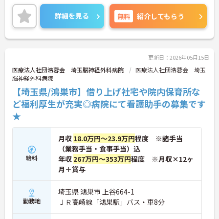
ができます♪
日勤のみ！18：00終業なので、お仕事終わりの時間
詳細を見る
無料
紹介してもらう
を大切に働けます◎
ご興味のある方には面接ポイントをお伝えしますの
で、お気軽にお問い合わせください！
更新日：2026年05月15日
医療法人社団浩蓉会 埼玉脳神経外科病院
医療法人社団浩蓉会 埼玉
脳神経外科病院
【埼玉県/鴻巣市】借り上げ社宅や院内保育所な
ど福利厚生が充実◎病院にて看護助手の募集です
★
月収
18.0万円～23.9万円
程度 ※諸手当
（業務手当・食事手当）込
給料
年収
267万円～353万円
程度 ※月収×12ヶ
月＋賞与
埼玉県 鴻巣市 上谷664-1
勤務地
ＪＲ高崎線「鴻巣駅」バス・車8分