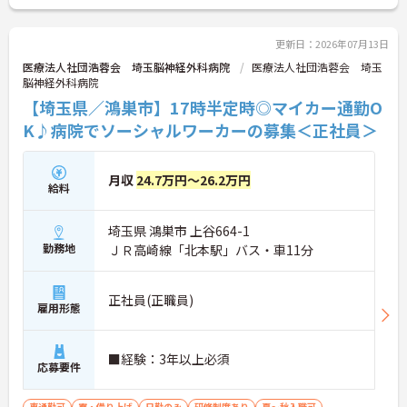
更新日：2026年07月13日
医療法人社団浩蓉会 埼玉脳神経外科病院
医療法人社団浩蓉会 埼玉
脳神経外科病院
【埼玉県／鴻巣市】17時半定時◎マイカー通勤O
K♪病院でソーシャルワーカーの募集＜正社員＞
月収
24.7万円～26.2万円
給料
埼玉県 鴻巣市 上谷664-1
勤務地
ＪＲ高崎線「北本駅」バス・車11分
正社員(正職員)
雇用形態
■経験：3年以上必須
応募要件
車通勤可
寮・借り上げ
日勤のみ
研修制度あり
夏～秋入職可