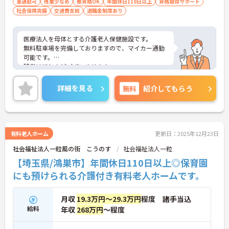
車通勤可
残業少なめ
無資格OK
年間休日110日以上
資格取得サポート
社会保険完備
交通費支給
退職金制度あり
医療法人を母体とする介護老人保健施設です。
無料駐車場を完備しておりますので、マイカー通勤
可能です。
残業はほとんどございません！
ご興味ある方には、面接対策ポイントなど、さらに
詳細をお話しいたしますのでお気軽にご相談くださ
詳細を見る
無料
紹介してもらう
い。
有料老人ホーム
更新日：2025年12月23日
社会福祉法人一粒風の街 こうのす
社会福祉法人一粒
【埼玉県/鴻巣市】年間休日110日以上◎保育園
にも預けられる介護付き有料老人ホームです。
月収
19.3万円～29.3万円
程度 諸手当込
給料
年収
268万円
～程度