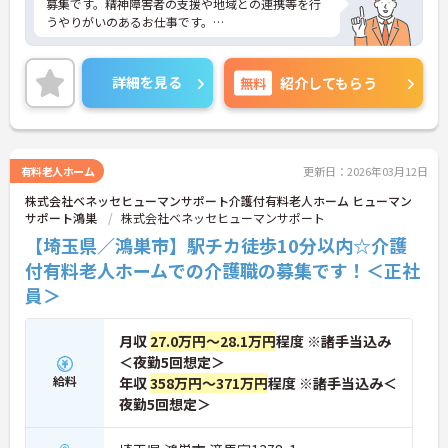
募集です。精神障害者の支援や地域との連携等を行
うやりがいのあるお仕事です。
年間休日が126日もあるので、プライベートを大切
にしながらご勤務いただけます。また、最寄駅から
詳細を見る
無料
紹介してもらう
無料の送迎バスがあり、通勤が苦になりません。
ご興味のある方には、面接対策ポイントなど、さら
に詳細をお話しいたしますのでお気軽にご相談くだ
さい！
有料老人ホーム
更新日：2026年03月12日
株式会社ベネッセヒューマンサポート介護付有料老人ホーム ヒューマン
サポート鴻巣
株式会社ベネッセヒューマンサポート
【埼玉県／鴻巣市】駅チカ徒歩10分以内☆介護
付有料老人ホームでの介護職の募集です！＜正社
員＞
月収
27.0万円～28.1万円
程度 ※諸手当込み
＜夜勤5回想定＞
給料
年収
358万円～371万円
程度 ※諸手当込み＜
夜勤5回想定＞