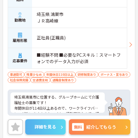
埼玉県 鴻巣市
勤務地
ＪＲ高崎線
正社員(正職員)
雇用形態
■経験不問 ■必要なPCスキル：スマートフ
応募要件
ォンでのデータ入力が必須
車通勤可
残業少なめ
年間休日110日以上
研修制度あり
ボーナス・賞与あり
社会保険完備
交通費支給
退職金制度あり
埼玉県鴻巣市に位置する、グループホームにて介護
福祉士の募集です！
年間休日が114日以上あるので、ワークライフバラ
ンスが叶います☆またマイカー通勤可能なので、通
勤らくらくです♪
ご興味のある方には、面接対策ポイントなど、さら
詳細を見る
無料
紹介してもらう
に詳細をお話しいたしますのでお気軽にご相談くだ
さい！