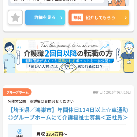
収509万以上、賞与年2回（過去実績3.5ヶ月）と、
安定した収入が期待できます。年間休日115日、シ
フト制で月9日～10日休みがあり、プライベートも
詳細を見る
無料
紹介してもらう
充実。オンライン研修や地域別の交流会があり、サ
責未経験からでも安心してスタートできる環境で
す。ご興味のある方には、面接対策ポイントなど、
さらに詳細をお話ししますのでお気軽にご相談くだ
さい！
グループホーム
更新日：2026年07月16日
名称非公開 ※詳細はお問合せください
【埼玉県／鴻巣市】年間休日114日以上☆車通勤
◎グループホームにて介護福祉士募集＜正社員＞
月収
23.4万円
～
給料