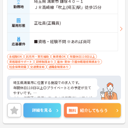
埼玉県 鴻巣市 鎌塚４０－１
勤務地
ＪＲ高崎線「吹上(埼玉)駅」徒歩15分
正社員(正職員)
雇用形態
■資格・経験不問 ※あれば尚可
応募要件
未経験OK
託児所・育児補助
無資格OK
年間休日110日以上
資格取得サポート
研修制度あり
産休･育休･介護休暇取得実績あり
社会保険完備
交通費支給
退職金制度あり
埼玉県鴻巣市に位置する施設での求人です。
年間休日110日以上◎プライベートとの予定が立て
やすいです。
また、保育所も完備しているので子育てとの両立が
可能です。
ご興味のある方はお気軽にお問い合わせください。
詳細を見る
無料
紹介してもらう