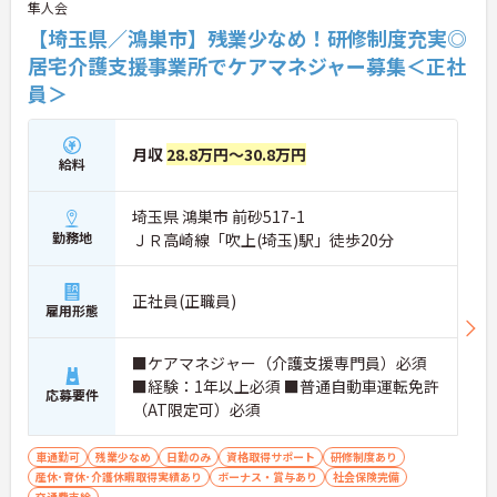
隼人会
【埼玉県／鴻巣市】残業少なめ！研修制度充実◎
居宅介護支援事業所でケアマネジャー募集＜正社
員＞
月収
28.8万円～30.8万円
給料
埼玉県 鴻巣市 前砂517-1
勤務地
ＪＲ高崎線「吹上(埼玉)駅」徒歩20分
正社員(正職員)
雇用形態
■ケアマネジャー（介護支援専門員）必須
■経験：1年以上必須 ■普通自動車運転免許
応募要件
（AT限定可）必須
車通勤可
残業少なめ
日勤のみ
資格取得サポート
研修制度あり
産休･育休･介護休暇取得実績あり
ボーナス・賞与あり
社会保険完備
交通費支給