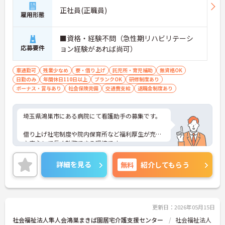
正社員(正職員)
雇用形態
■資格・経験不問（急性期リハビリテーシ
応募要件
ョン経験があれば尚可）
車通勤可
残業少なめ
寮・借り上げ
託児所・育児補助
無資格OK
日勤のみ
年間休日110日以上
ブランクOK
研修制度あり
ボーナス・賞与あり
社会保険完備
交通費支給
退職金制度あり
埼玉県鴻巣市にある病院にて看護助手の募集です。
借り上げ社宅制度や院内保育所など福利厚生が充実
♪安心して長く勤務できる環境です。
ご興味ある方には、面接対策ポイントなど、さらに
詳細を見る
無料
紹介してもらう
詳細をお話しいたしますのでお気軽にご相談くださ
い。
更新日：2026年05月15日
社会福祉法人隼人会鴻巣まきば園居宅介護支援センター
社会福祉法人