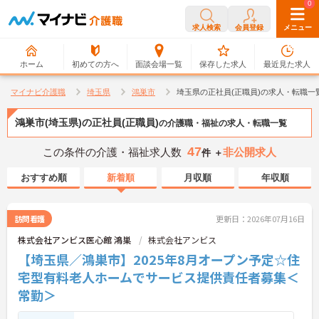
0
0
求人検索
会員登録
メニュー
ホーム
初めての方へ
面談会場一覧
保存した求人
最近見た求人
マイナビ介護職
埼玉県
鴻巣市
埼玉県の正社員(正職員)の求人・転職一
鴻巣市(埼玉県)の正社員(正職員)
の介護職・福祉の求人・転職一覧
47
この条件の介護・福祉求人数
非公開求人
件 ＋
おすすめ順
新着順
月収順
年収順
訪問看護
更新日：2026年07月16日
株式会社アンビス医心館 鴻巣
株式会社アンビス
【埼玉県／鴻巣市】2025年8月オープン予定☆住
宅型有料老人ホームでサービス提供責任者募集＜
常勤＞