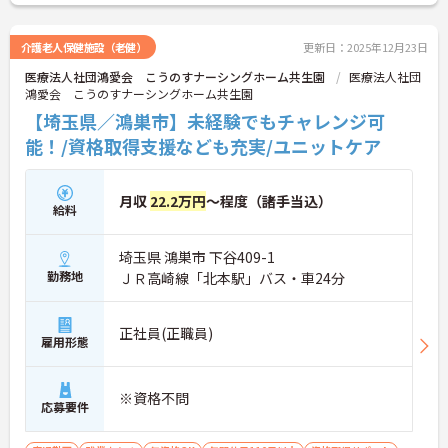
介護老人保健施設（老健）
更新日：2025年12月23日
医療法人社団鴻愛会 こうのすナーシングホーム共生園
医療法人社団
鴻愛会 こうのすナーシングホーム共生園
【埼玉県／鴻巣市】未経験でもチャレンジ可
能！/資格取得支援なども充実/ユニットケア
月収
22.2万円
～程度（諸手当込）
給料
埼玉県 鴻巣市 下谷409-1
勤務地
ＪＲ高崎線「北本駅」バス・車24分
正社員(正職員)
雇用形態
※資格不問
応募要件