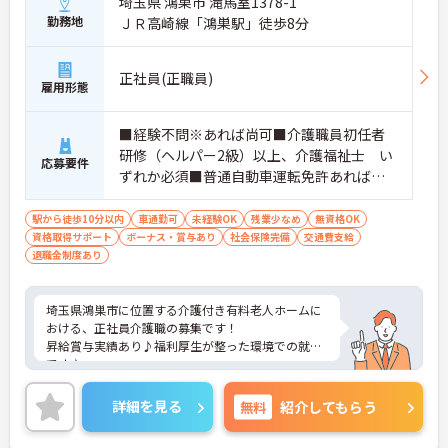
埼玉県 鴻巣市 滝馬室1378-1
勤務地
ＪＲ高崎線「鴻巣駅」徒歩8分
正社員(正職員)
雇用形態
■経験不問※あれば尚可■介護職員初任者
研修（ヘルパー2級）以上、介護福祉士 い
応募要件
ずれか必須■普通自動車運転免許あれば尚
可（ＡＴ限定可）
駅から徒歩10分以内
車通勤可
未経験OK
残業少なめ
無資格OK
資格取得サポート
ボーナス・賞与あり
社会保険完備
交通費支給
退職金制度あり
埼玉県鴻巣市に位置する介護付き有料老人ホームに
おける、正社員介護職の募集です！
昇給賞与実績あり♪福利厚生が整った環境での就業
です♪
ご興味ある方には、面接対策ポイントなど、さらに
詳細をお話しいたしますのでお気軽にご相談くださ
詳細を見る
無料
紹介してもらう
い。