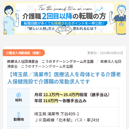
介護老人保健施設（老健）
更新日：2026年04月02日
医療法人社団鴻愛会 こうのすナーシングホーム共生園
医療法人社団
鴻愛会 こうのすナーシングホーム共生園
【埼玉県／鴻巣市】医療法人を母体とする介護老
人保健施設で介護職の常勤求人です
月収
22.2万円～25.0万円
程度（諸手当込）
給料
年収
310万円
～各種手当込み
埼玉県 鴻巣市 下谷409-1
勤務地
ＪＲ高崎線「北本駅」バス・車24分