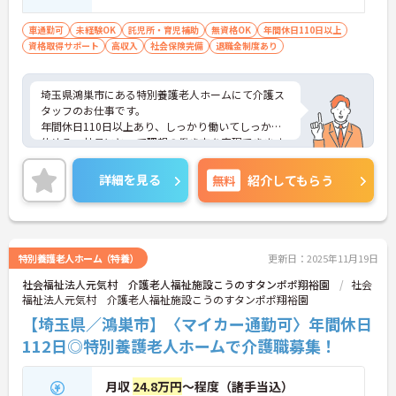
となります。 ■介護職員初任者、介護職員
実務者研修、介護福祉士（見込み）の資格
車通勤可
未経験OK
託児所・育児補助
無資格OK
年間休日110日以上
資格取得サポート
があれば尚可
高収入
社会保険完備
退職金制度あり
埼玉県鴻巣市にある特別養護老人ホームにて介護ス
タッフのお仕事です。
年間休日110日以上あり、しっかり働いてしっかり
休める、社員にとって理想の働き方を実現できます
♪
ご興味ある方には、面接対策ポイントなど、さらに
詳細を見る
無料
紹介してもらう
詳細をお話しいたしますのでお気軽にご相談くださ
い。
特別養護老人ホーム（特養）
更新日：2025年11月19日
社会福祉法人元気村 介護老人福祉施設こうのすタンポポ翔裕園
社会
福祉法人元気村 介護老人福祉施設こうのすタンポポ翔裕園
【埼玉県／鴻巣市】〈マイカー通勤可〉年間休日
112日◎特別養護老人ホームで介護職募集！
月収
24.8万円
～程度（諸手当込）