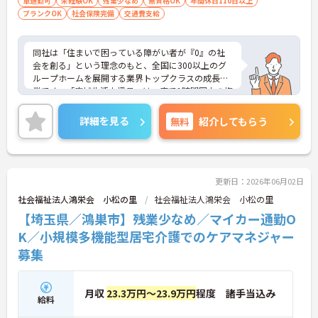
者福祉に関する経験をお持ちの方大歓迎
車通勤可
未経験OK
残業少なめ
無資格OK
年間休日110日以上
ブランクOK
社会保険完備
交通費支給
同社は「住まいで困っている障がい者が『0』の社
会を創る」という理念のもと、全国に300以上のグ
ループホームを展開する業界トップクラスの成長企
業です。「広域生活支援員」は、車で1時間圏内の複
数施設を横断的に担当し、現場支援とパートスタッ
フのサポートを行うハイクラスなポジションです。
詳細を見る
無料
紹介してもらう
最新設備とバリアフリーが完備され、スタッフの身
体的負担が少なく、広域手当5万円が付与されるこ
とで高い給与水準を実現しています。年間休日114
日の確保や、献立・レシピの完全標準化による業務
効率化など、ワークライフバランスを保ちながら定
更新日：2026年06月02日
年70歳まで長期的に活躍できる制度が盤石に整って
社会福祉法人鴻栄会 小松の里
社会福祉法人鴻栄会 小松の里
います。複数施設を経験することで培われるマネジ
【埼玉県／鴻巣市】残業少なめ／マイカー通勤O
メント視点は、将来的なエリアマネージャーへのキ
ャリアアップにも直結しており、最新の環境で専門
K／小規模多機能型居宅介護でのケアマネジャー
性を発揮したいプロフェッショナルの方にお勧めで
募集
す。
★おすすめPOINT★
月収
23.3万円～23.9万円
程度 諸手当込み
・広域支援員として複数のホームを巡るため、各ホ
給料
ームのパートスタッフの教育やサポートにも携わる