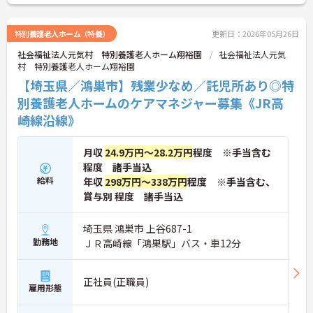
特別養護老人ホーム（特養）
更新日：2026年05月26日
社会福祉法人元気村 特別養護老人ホーム翔裕園
社会福祉法人元気
村 特別養護老人ホーム翔裕園
【埼玉県／鴻巣市】残業少なめ／託児所あり◎特
別養護老人ホームのケアマネジャー募集《JR高
崎線沿線》
月収
24.9万円～28.2万円
程度 ※手当含む
程度 諸手当込
給料
年収
298万円～338万円
程度 ※手当含む、
賞与別 程度 諸手当込
埼玉県 鴻巣市 上谷687-1
勤務地
ＪＲ高崎線「鴻巣駅」バス・車12分
正社員(正職員)
雇用形態