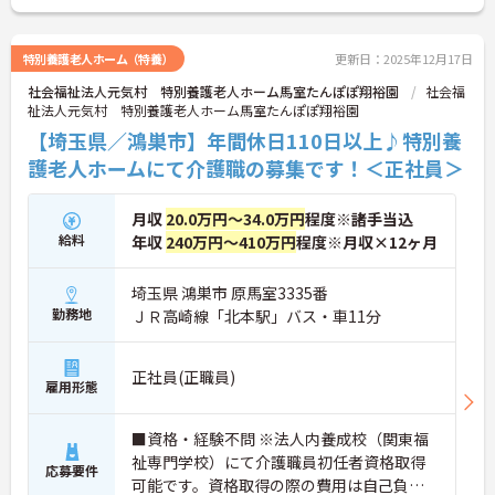
ご興味をお持ちの方はお気軽にお問い合わせくださ
い。
特別養護老人ホーム（特養）
更新日：2025年12月17日
社会福祉法人元気村 特別養護老人ホーム馬室たんぽぽ翔裕園
社会福
祉法人元気村 特別養護老人ホーム馬室たんぽぽ翔裕園
【埼玉県／鴻巣市】年間休日110日以上♪特別養
護老人ホームにて介護職の募集です！＜正社員＞
月収
20.0万円～34.0万円
程度※諸手当込
給料
年収
240万円～410万円
程度※月収×12ヶ月
埼玉県 鴻巣市 原馬室3335番
勤務地
ＪＲ高崎線「北本駅」バス・車11分
正社員(正職員)
雇用形態
■資格・経験不問 ※法人内養成校（関東福
祉専門学校）にて介護職員初任者資格取得
応募要件
可能です。資格取得の際の費用は自己負担