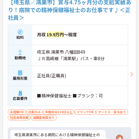
【埼玉県／鴻巣市】賞与4.75ヶ月分の支給実績あ
り！病院での精神保健福祉士のお仕事です♪＜正
社員＞
月収
19.9万円
～程度
給料
埼玉県 鴻巣市 八幡田849
勤務地
ＪＲ高崎線「鴻巣駅」バス・車8分
正社員(正職員)
雇用形態
■精神保健福祉士 ■ブランク：可
応募要件
未経験OK
日勤のみ
年間休日110日以上
ブランクOK
ボーナス・賞与あり
社会保険完備
退職金制度あり
埼玉県鴻巣市にある病院における精神保健福祉士の