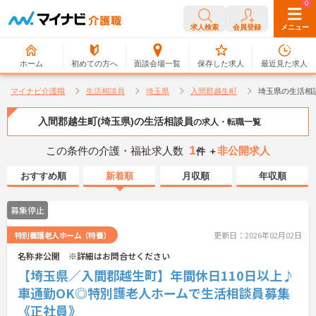
0
0
求人検索
会員登録
メニュー
ホーム
初めての方へ
面談会場一覧
保存した求人
最近見た求人
マイナビ介護職
生活相談員
埼玉県
入間郡越生町
埼玉県の生活相
入間郡越生町(埼玉県)の生活相談員
の求人・転職一覧
1
この条件の介護・福祉求人数
非公開求人
件 ＋
おすすめ順
新着順
月収順
年収順
募集停止
特別養護老人ホーム（特養）
更新日：2026年02月02日
名称非公開 ※詳細はお問合せください
【埼玉県／入間郡越生町】年間休日110日以上♪
車通勤OK◎特別護老人ホームで生活相談員募集
《正社員》