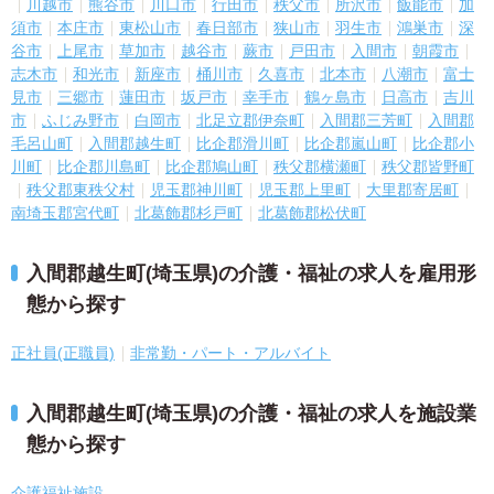
川越市
熊谷市
川口市
行田市
秩父市
所沢市
飯能市
加
須市
本庄市
東松山市
春日部市
狭山市
羽生市
鴻巣市
深
谷市
上尾市
草加市
越谷市
蕨市
戸田市
入間市
朝霞市
志木市
和光市
新座市
桶川市
久喜市
北本市
八潮市
富士
見市
三郷市
蓮田市
坂戸市
幸手市
鶴ヶ島市
日高市
吉川
市
ふじみ野市
白岡市
北足立郡伊奈町
入間郡三芳町
入間郡
毛呂山町
入間郡越生町
比企郡滑川町
比企郡嵐山町
比企郡小
川町
比企郡川島町
比企郡鳩山町
秩父郡横瀬町
秩父郡皆野町
秩父郡東秩父村
児玉郡神川町
児玉郡上里町
大里郡寄居町
南埼玉郡宮代町
北葛飾郡杉戸町
北葛飾郡松伏町
入間郡越生町(埼玉県)の介護・福祉の求人を雇用形
態から探す
正社員(正職員)
非常勤・パート・アルバイト
入間郡越生町(埼玉県)の介護・福祉の求人を施設業
態から探す
介護福祉施設