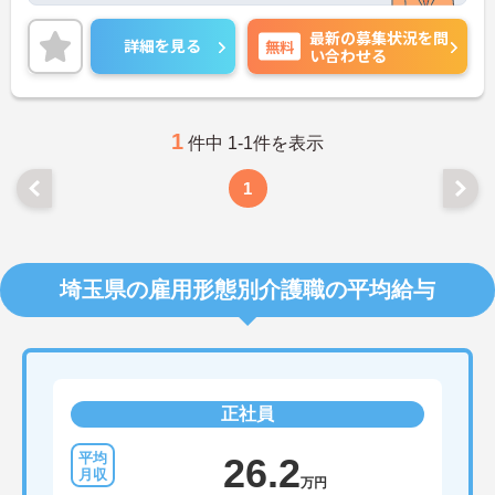
しやすいです。
最新の募集状況を問
マイカー通勤も可能なため、通勤も安心です。
詳細を見る
無料
い合わせる
ご興味のある方は、ご面接のポイントをお伝えしま
すので、お気軽にお問い合わせください。
1
件中 1-1件を表示
1
埼玉県の雇用形態別介護職の平均給与
正社員
26.2
万円