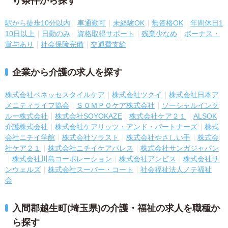
り条件から探す
駅から徒歩10分以内
車通勤可
未経験OK
無資格OK
年間休日1
10日以上
日勤のみ
資格取得サポート
残業少なめ
ボーナス・
賞与あり
社会保険完備
交通費支給
企業から介護の求人を探す
株式会社ベネッセスタイルケア
株式会社ツクイ
株式会社日本ア
メニティライフ協会
ＳＯＭＰＯケア株式会社
ソーシャルインク
ルー株式会社
株式会社SOYOKAZE
株式会社ケア２１
ALSOK
介護株式会社
株式会社ケアリッツ・アンド・パートナーズ
株式
会社ニチイ学館
株式会社ソラスト
株式会社やさしい手
株式会
社ケア２１
株式会社ニチイケアパレス
株式会社サンガジャパン
株式会社川島コーポレーション
株式会社アンビス
株式会社サ
ンウェルズ
株式会社スーパー・コート
社会福祉法人ノテ福祉
会
入間郡越生町(埼玉県)の介護・福祉の求人を職種か
ら探す