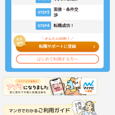
面接・条件交
3
STEP
渉
4
転職成功！
STEP
転職サポートに登録
はじめて転職する方へ