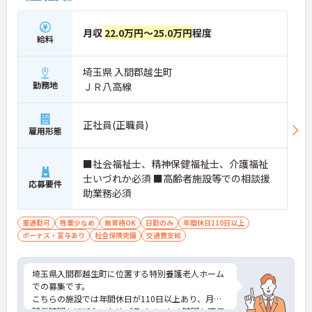
月収
22.0万円～25.0万円
程度
給料
埼玉県 入間郡越生町
勤務地
ＪＲ八高線
正社員(正職員)
雇用形態
■社会福祉士、精神保健福祉士、介護福祉
士いづれか必須 ■高齢者施設等での相談援
応募要件
助業務必須
車通勤可
残業少なめ
無資格OK
日勤のみ
年間休日110日以上
ボーナス・賞与あり
社会保険完備
交通費支給
埼玉県入間郡越生町に位置する特別養護老人ホーム
での募集です。
こちらの施設では年間休日が110日以上あり、月の
残業時間もほぼないためプライベートの時間も確保