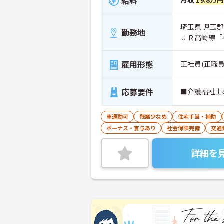
給料
月収
19.8万
埼玉県 児玉郡
勤務地
ＪＲ高崎線「
雇用形態
正社員(正職員
応募要件
■介護福祉士
車通勤可
残業少なめ
住宅手当・補助
ボーナス・賞与あり
社会保険完備
交通
詳細を