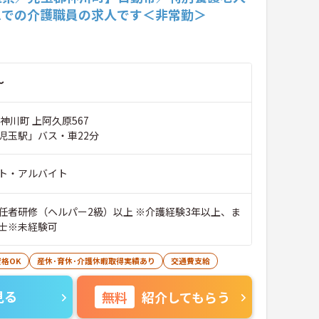
ムでの介護職員の求人です＜非常勤＞
～
神川町 上阿久原567
児玉駅」バス・車22分
ト・アルバイト
任者研修（ヘルパー2級）以上 ※介護経験3年以上、ま
士※未経験可
格OK
産休･育休･介護休暇取得実績あり
交通費支給
見る
無料
紹介してもらう