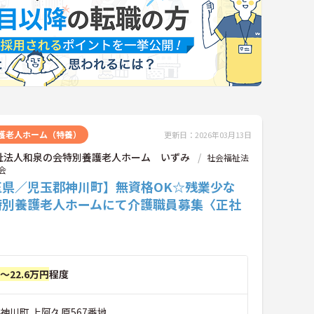
護老人ホーム（特養）
更新日：2026年03月13日
祉法人和泉の会特別養護老人ホーム いずみ
社会福祉法
会
玉県／児玉郡神川町】無資格OK☆残業少な
特別養護老人ホームにて介護職員募集〈正社
円～22.6万円
程度
神川町 上阿久原567番地