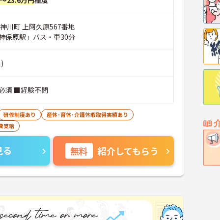
円～23.6万円
程度
神川町 上阿久原567番地
神保原駅」バス・車30分
)
必須 ■経験不問
研修制度あり
産休･育休･介護休暇取得実績あり
費支給
見る
無料
紹介してもらう