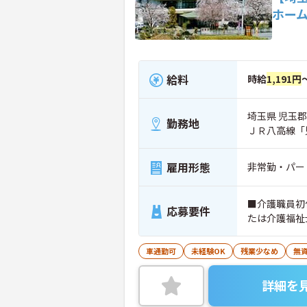
ホー
給料
時給
1,191円
埼玉県 児玉郡
勤務地
ＪＲ八高線「
雇用形態
非常勤・パー
■介護職員初
応募要件
たは介護福祉
車通勤可
未経験OK
残業少なめ
無資
詳細を