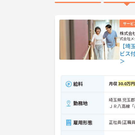
サービ
株式会
式会社メ
【埼
ビス
＞
給料
月収
30.0万円
埼玉県 児玉郡
勤務地
ＪＲ八高線「
雇用形態
正社員(正職員