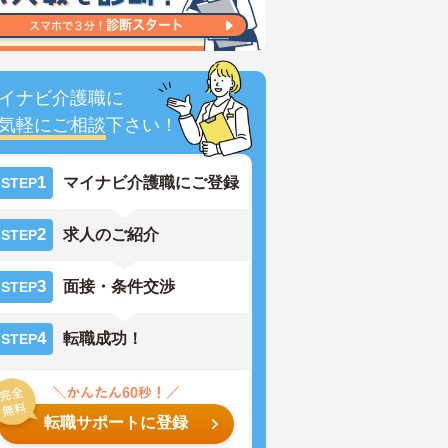
イナビ介護職に
気軽にご相談
下さい！
1
マイナビ介護職にご登録
STEP
2
求人のご紹介
STEP
3
面接・条件交渉
STEP
4
転職成功！
STEP
転職サポートに登録