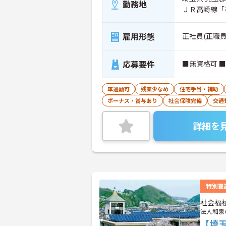
勤務地
ＪＲ高崎線「
雇用形態
正社員(正職員
応募要件
■無資格可 
車通勤可
残業少なめ
住宅手当・補助
ボーナス・賞与あり
社会保険完備
交通
詳細を
特別養
社会福
法人和泉
【埼