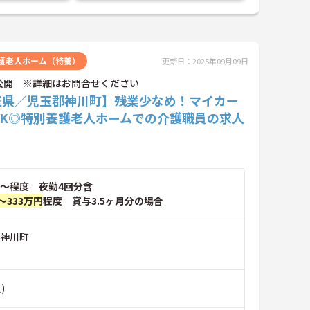
護老人ホーム（特養）
更新日：2025年09月09日
公開 ※詳細はお問合せください
玉県／児玉郡神川町】残業少なめ！マイカー
OK◎特別養護老人ホームでの介護職員の求人
～程度 夜勤4回分含
～333万円
程度 賞与3.5ヶ月分の場合
郡神川町
)