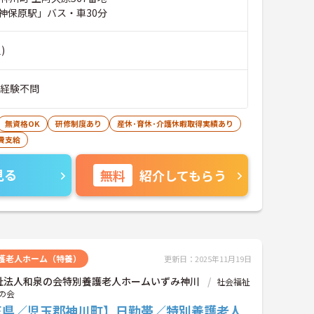
神保原駅」バス・車30分
)
■経験不問
無資格OK
研修制度あり
産休･育休･介護休暇取得実績あり
費支給
見る
無料
紹介してもらう
護老人ホーム（特養）
更新日：2025年11月19日
祉法人和泉の会特別養護老人ホームいずみ神川
社会福祉
の会
玉県／児玉郡神川町】日勤帯／特別養護老人