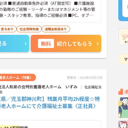
必須 ■普通自動車免許必須（AT限定可） ■介護施設
の勤務のご経験・リーダーまたはマネジメント等の管
験・スタッフ教育、指導のご経験必須 ■PC、タブレ
操作ができる・Word、Excelの基本操作ができる
・賞与あり
社会保険完備
退職金制度あり
見る
無料
紹介してもらう
護老人ホーム（特養）
更新日：2026年03月13日
祉法人和泉の会特別養護老人ホーム いずみ
社会福祉法
会
玉県／児玉郡神川町】残業月平均2h程度☆特
護老人ホームにて介護福祉士募集〈正社員〉