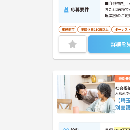
■介護福祉士
応募要件
または病棟で
理業務のご経
ット端末の基本
車通勤可
年間休日110日以上
ボーナス
詳細を
特別養
社会福
人和泉の
【埼
別養