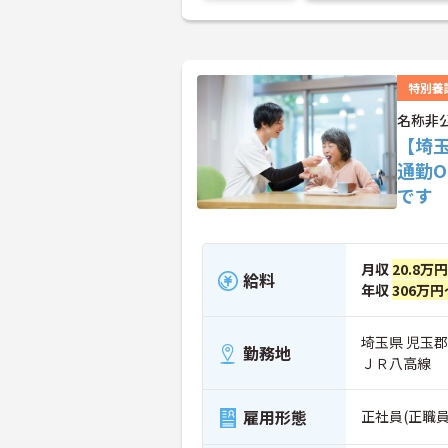
特別養
名称非
【埼
通勤
です
月収
20.8万円
給料
年収
306万円
埼玉県 児玉
勤務地
ＪＲ八高線
雇用形態
正社員(正職員