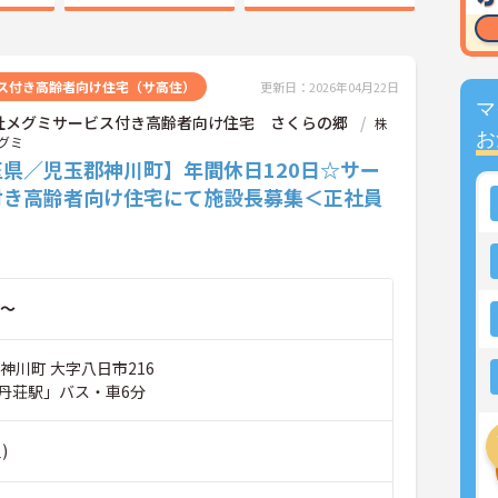
ス付き高齢者向け住宅（サ高住）
更新日：2026年04月22日
マ
社メグミサービス付き高齢者向け住宅 さくらの郷
株
お
グミ
玉県／児玉郡神川町】年間休日120日☆サー
付き高齢者向け住宅にて施設長募集＜正社員
～
神川町 大字八日市216
丹荘駅」バス・車6分
)