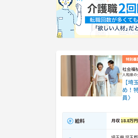
特別養
社会福
人和泉の
【埼
め！
員〉
給料
月収
18.8万
埼玉県 児玉郡