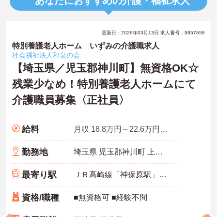
あなたにおすすめの介護・福祉求人
更新日：2026年03月13日 求人番号：9857658
特別養護老人ホーム いずみの介護職求人
社会福祉法人和泉の会
【埼玉県／児玉郡神川町】無資格OK☆
残業少なめ！特別養護老人ホームにて
介護職員募集〈正社員〉
給料
月収 18.8万円～22.6万円程度
勤務地
埼玉県 児玉郡神川町 上阿久原567番地
最寄り駅
ＪＲ高崎線「神保原駅」バス・車30分
資格/職種
■無資格可 ■経験不問