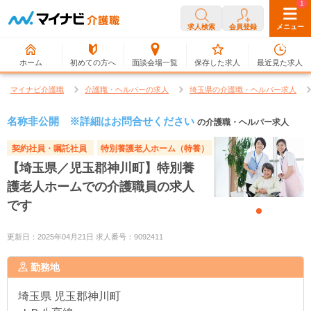
0
1
求人検索
会員登録
メニュー
ホーム
初めての方へ
面談会場一覧
保存した求人
最近見た求人
マイナビ介護職
介護職・ヘルパーの求人
埼玉県の介護職・ヘルパー求人
名称非公開 ※詳細はお問合せください
の介護職・ヘルパー求人
契約社員・嘱託社員
特別養護老人ホーム（特養）
【埼玉県／児玉郡神川町】特別養
護老人ホームでの介護職員の求人
です
更新日：2025年04月21日 求人番号：9092411
勤務地
埼玉県
児玉郡神川町