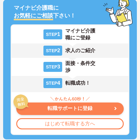
マイナビ介護職に
お気軽にご相談
下さい！
マイナビ介護
1
STEP
職にご登録
2
求人のご紹介
STEP
面接・条件交
3
STEP
渉
4
転職成功！
STEP
転職サポートに登録
はじめて転職する方へ