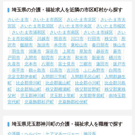
埼玉県の介護・福祉求人を近隣の市区町村から探す
さいたま市
さいたま市西区
さいたま市北区
さいたま市大
宮区
さいたま市見沼区
さいたま市中央区
さいたま市桜区
さいたま市浦和区
さいたま市南区
さいたま市緑区
さい
たま市岩槻区
川越市
熊谷市
川口市
行田市
秩父市
所
沢市
飯能市
加須市
本庄市
東松山市
春日部市
狭山市
羽生市
鴻巣市
深谷市
上尾市
草加市
越谷市
蕨市
戸田市
入間市
朝霞市
志木市
和光市
新座市
桶川市
久喜市
北本市
八潮市
富士見市
三郷市
蓮田市
坂戸市
幸手市
鶴ヶ島市
日高市
吉川市
ふじみ野市
白岡市
北足立郡伊奈町
入間郡三芳町
入間郡毛呂山町
入間郡越生
町
比企郡滑川町
比企郡嵐山町
比企郡小川町
比企郡川島
町
比企郡鳩山町
秩父郡横瀬町
秩父郡皆野町
秩父郡東秩
父村
児玉郡神川町
児玉郡上里町
大里郡寄居町
南埼玉郡
宮代町
北葛飾郡杉戸町
北葛飾郡松伏町
埼玉県児玉郡神川町の介護・福祉求人を職種で探す
介護職・ヘルパー
ケアマネージャー
施設長