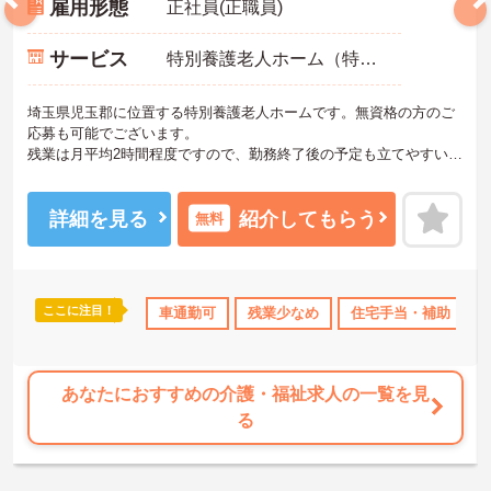
雇用形態
正社員(正職員)
サービス
特別養護老人ホーム（特養）
埼玉県児玉郡に位置する特別養護老人ホームです。無資格の方のご
応募も可能でございます。
残業は月平均2時間程度ですので、勤務終了後の予定も立てやすいで
す。
昇給や賞与制度があり頑張りが評価されてしっかりと職員に還元さ
れます。
詳細を見る
紹介してもらう
無料
ご興味のある方には、面接対策ポイントなど、さらに詳細をお話し
いたしますのでお気軽にご相談ください！
ここに注目！
資格OK
日勤のみ
車通勤可
産休･育休･介護休暇取得実績あり
残業少なめ
住宅手当・補助
社会保険完
あなたにおすすめの介護・福祉求人の一覧を見
る