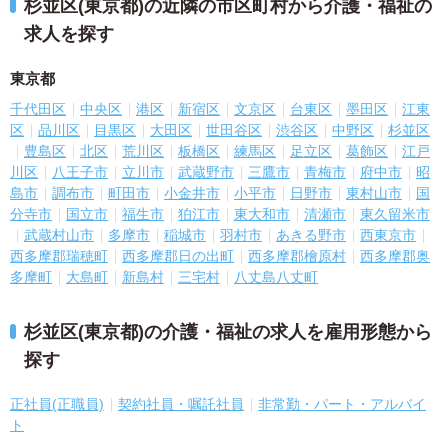
杉並区(東京都)の近隣の市区町村から介護・福祉の
求人を探す
東京都
千代田区
中央区
港区
新宿区
文京区
台東区
墨田区
江東
区
品川区
目黒区
大田区
世田谷区
渋谷区
中野区
杉並区
豊島区
北区
荒川区
板橋区
練馬区
足立区
葛飾区
江戸
川区
八王子市
立川市
武蔵野市
三鷹市
青梅市
府中市
昭
島市
調布市
町田市
小金井市
小平市
日野市
東村山市
国
分寺市
国立市
福生市
狛江市
東大和市
清瀬市
東久留米市
武蔵村山市
多摩市
稲城市
羽村市
あきる野市
西東京市
西多摩郡瑞穂町
西多摩郡日の出町
西多摩郡檜原村
西多摩郡奥
多摩町
大島町
新島村
三宅村
八丈島八丈町
杉並区(東京都)の介護・福祉の求人を雇用形態から
探す
正社員(正職員)
契約社員・嘱託社員
非常勤・パート・アルバイ
ト