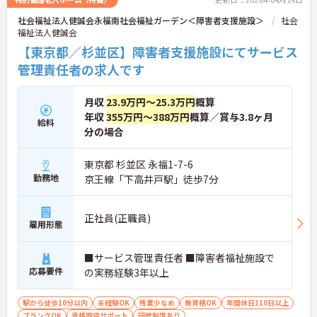
社会福祉法人健誠会永福南社会福祉ガーデン＜障害者支援施設＞
社会
福祉法人健誠会
【東京都／杉並区】障害者支援施設にてサービス
管理責任者の求人です
月収
23.9万円～25.3万円
概算
年収
355万円～388万円
概算／賞与3.8ヶ月
給料
分の場合
東京都 杉並区 永福1-7-6
勤務地
京王線「下高井戸駅」徒歩7分
正社員(正職員)
雇用形態
■サービス管理責任者 ■障害者福祉施設で
応募要件
の実務経験3年以上
駅から徒歩10分以内
未経験OK
残業少なめ
無資格OK
年間休日110日以上
ブランクOK
資格取得サポート
研修制度あり