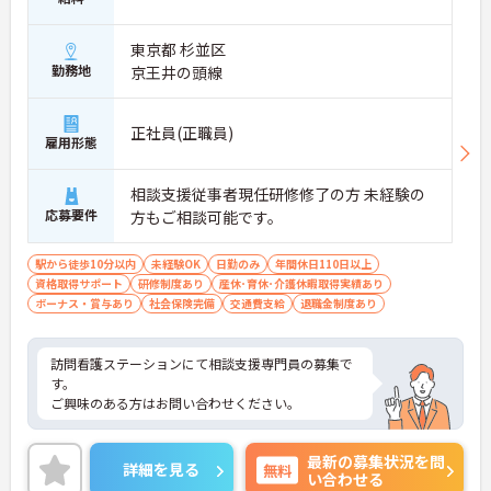
東京都 杉並区
勤務地
京王井の頭線
正社員(正職員)
雇用形態
相談支援従事者現任研修修了の方 未経験の
応募要件
方もご相談可能です。
駅から徒歩10分以内
未経験OK
日勤のみ
年間休日110日以上
資格取得サポート
研修制度あり
産休･育休･介護休暇取得実績あり
ボーナス・賞与あり
社会保険完備
交通費支給
退職金制度あり
訪問看護ステーションにて相談支援専門員の募集で
す。
ご興味のある方はお問い合わせください。
最新の募集状況を問
詳細を見る
無料
い合わせる