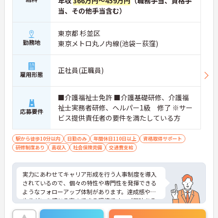
年収
366万円～459万円
（職務手当、資格手
当、その他手当含む）
東京都 杉並区
勤務地
東京メトロ丸ノ内線(池袋－荻窪)
正社員(正職員)
雇用形態
■介護福祉士免許 ■介護基礎研修、介護福
祉士実務者研修、ヘルパー1級 修了 ※サー
応募要件
ビス提供責任者の要件を満たしている方
駅から徒歩10分以内
日勤のみ
年間休日110日以上
資格取得サポート
研修制度あり
高収入
社会保険完備
交通費支給
実力にあわせてキャリア形成を行う人事制度を導入
されているので、個々の特性や専門性を発揮できる
ようなフォローアップ体制があります。達成感や、
やりがいを感じる事のできる環境です。ご興味ある
方には、面接のポイントなど、さらに詳細をお話致
しますのでお気軽にご相談ください。