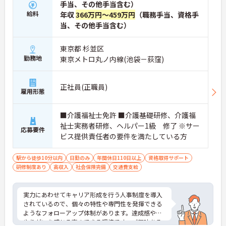
手当、その他手当含む）
給料
年収
366万円～459万円
（職務手当、資格手
当、その他手当含む）
東京都 杉並区
勤務地
東京メトロ丸ノ内線(池袋－荻窪)
正社員(正職員)
雇用形態
■介護福祉士免許 ■介護基礎研修、介護福
祉士実務者研修、ヘルパー1級 修了 ※サー
応募要件
ビス提供責任者の要件を満たしている方
駅から徒歩10分以内
日勤のみ
年間休日110日以上
資格取得サポート
研修制度あり
高収入
社会保険完備
交通費支給
実力にあわせてキャリア形成を行う人事制度を導入
されているので、個々の特性や専門性を発揮できる
ようなフォローアップ体制があります。達成感や、
やりがいを感じる事のできる環境です。ご興味ある