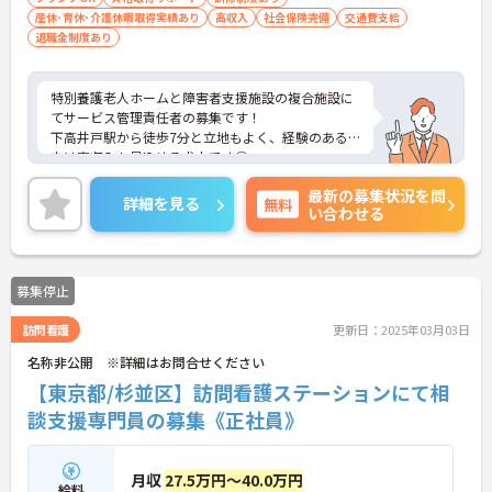
産休･育休･介護休暇取得実績あり
高収入
社会保険完備
交通費支給
退職金制度あり
特別養護老人ホームと障害者支援施設の複合施設に
てサービス管理責任者の募集です！
下高井戸駅から徒歩7分と立地もよく、経験のある
方は高収入も見込める求人です◎
ご興味ある方には、面接対策ポイントなど、さらに
最新の募集状況を問
詳細をお話しいたしますのでお気軽にご相談くださ
詳細を見る
無料
い合わせる
い！
募集停止
訪問看護
更新日：2025年03月03日
名称非公開 ※詳細はお問合せください
【東京都/杉並区】訪問看護ステーションにて相
談支援専門員の募集《正社員》
月収
27.5万円～40.0万円
給料