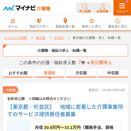
0
0
求人検索
会員登録
メニュー
ホーム
初めての方へ
面談会場一覧
保存した求人
最近見た求人
マイナビ介護職
東京都
杉並区
東京都の介護職・求人・転職一覧
介護職・福祉の求人・転職一覧
7
この条件の介護・福祉求人数
非公開求人
件 ＋
おすすめ順
新着順
月収順
年収順
その他
更新日：2026年08月04日
名称非公開 ※詳細はお問合せください
【東京都／杉並区】 地域に密着した介護事業所
でのサービス提供責任者募集
月収
30.0万円～33.1万円
（職務手当、資格