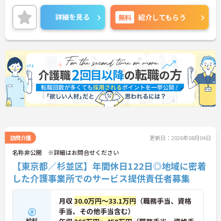
方には、面接のポイントなど、さらに詳細をお話致
しますのでお気軽にご相談ください。
詳細を見る
無料
紹介してもらう
訪問介護
更新日：2026年08月04日
名称非公開 ※詳細はお問合せください
【東京都／杉並区】年間休日122日◎地域に密着
した介護事業所でのサービス提供責任者募集
月収
30.0万円～33.1万円
（職務手当、資格
手当、その他手当含む）
給料