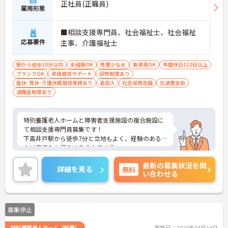
正社員(正職員)
雇用形態
■相談支援専門員、社会福祉士、社会福祉
応募要件
主事、介護福祉士
駅から徒歩10分以内
未経験OK
残業少なめ
無資格OK
年間休日110日以上
ブランクOK
資格取得サポート
研修制度あり
産休･育休･介護休暇取得実績あり
高収入
社会保険完備
交通費支給
退職金制度あり
特別養護老人ホームと障害者支援施設の複合施設に
て相談支援専門員募集です！
下高井戸駅から徒歩7分と立地もよく、経験のある
方は高収入も見込める求人です◎
ご興味ある方には、面接対策ポイントなど、さらに
最新の募集状況を問
詳細をお話しいたしますのでお気軽にご相談くださ
詳細を見る
無料
い合わせる
い！
募集停止
特別養護老人ホーム（特養）
更新日：2026年04月14日