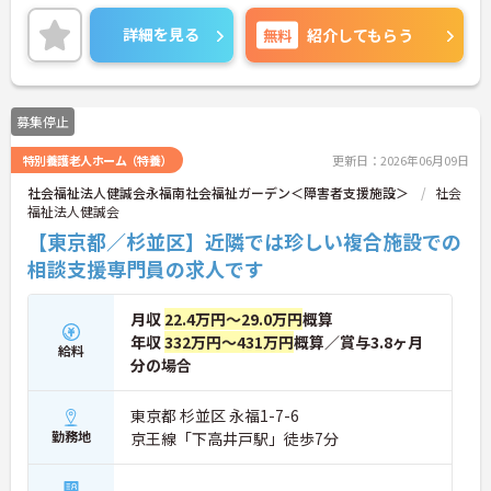
詳細を見る
無料
紹介してもらう
募集停止
特別養護老人ホーム（特養）
更新日：2026年06月09日
社会福祉法人健誠会永福南社会福祉ガーデン＜障害者支援施設＞
社会
福祉法人健誠会
【東京都／杉並区】近隣では珍しい複合施設での
相談支援専門員の求人です
月収
22.4万円～29.0万円
概算
年収
332万円～431万円
概算／賞与3.8ヶ月
給料
分の場合
東京都 杉並区 永福1-7-6
勤務地
京王線「下高井戸駅」徒歩7分