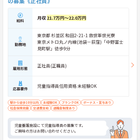
の募集《正社員》
月収
21.7万円～22.0万円
給料
東京都 杉並区 和田2-21-1 救世軍世光寮
東京メトロ丸ノ内線(池袋－荻窪)「中野富士
勤務地
見町駅」徒歩9分
正社員(正職員)
雇用形態
児童指導員任用資格 未経験OK
応募要件
駅から徒歩10分以内
未経験OK
ブランクOK
ボーナス・賞与あり
社会保険完備
交通費支給
退職金制度あり
児童養護施設にて児童指導員の募集です。
ご興味の方はお問い合わせください。