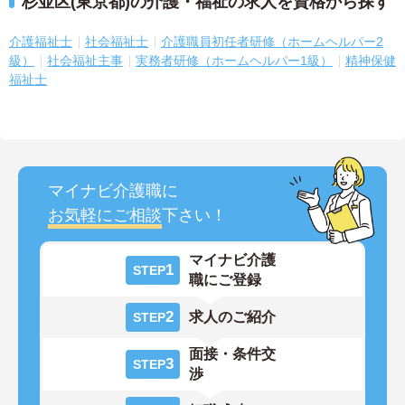
杉並区(東京都)の介護・福祉の求人を資格から探す
介護福祉士
社会福祉士
介護職員初任者研修（ホームヘルパー2
級）
社会福祉主事
実務者研修（ホームヘルパー1級）
精神保健
福祉士
マイナビ介護職に
お気軽にご相談
下さい！
マイナビ介護
1
STEP
職にご登録
2
求人のご紹介
STEP
面接・条件交
3
STEP
渉