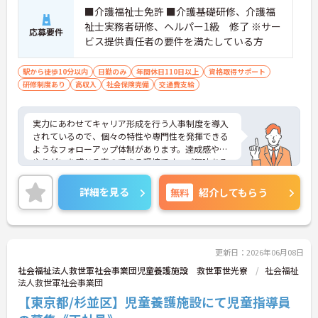
■介護福祉士免許 ■介護基礎研修、介護福
祉士実務者研修、ヘルパー1級 修了 ※サー
応募要件
ビス提供責任者の要件を満たしている方
駅から徒歩10分以内
日勤のみ
年間休日110日以上
資格取得サポート
研修制度あり
高収入
社会保険完備
交通費支給
実力にあわせてキャリア形成を行う人事制度を導入
されているので、個々の特性や専門性を発揮できる
ようなフォローアップ体制があります。達成感や、
やりがいを感じる事のできる環境です。ご興味ある
方には、面接のポイントなど、さらに詳細をお話致
しますのでお気軽にご相談ください。
詳細を見る
無料
紹介してもらう
更新日：2026年06月08日
社会福祉法人救世軍社会事業団児童養護施設 救世軍世光寮
社会福祉
法人救世軍社会事業団
【東京都/杉並区】児童養護施設にて児童指導員