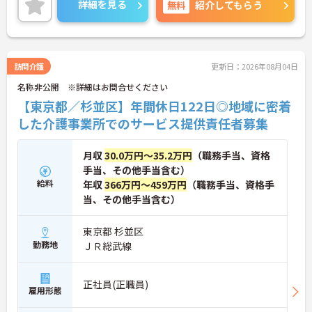
詳細を見る
無料
紹介してもらう
訪問介護
更新日：2026年08月04日
名称非公開 ※詳細はお問合せください
【東京都／杉並区】年間休日122日◎地域に密着
した介護事業所でのサービス提供責任者募集
月収
30.0万円～35.2万円
（職務手当、資格
手当、その他手当含む）
給料
年収
366万円～459万円
（職務手当、資格手
当、その他手当含む）
東京都 杉並区
勤務地
ＪＲ総武線
正社員(正職員)
雇用形態