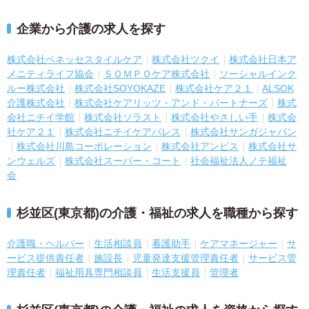
企業から介護の求人を探す
株式会社ベネッセスタイルケア
株式会社ツクイ
株式会社日本ア
メニティライフ協会
ＳＯＭＰＯケア株式会社
ソーシャルインク
ルー株式会社
株式会社SOYOKAZE
株式会社ケア２１
ALSOK
介護株式会社
株式会社ケアリッツ・アンド・パートナーズ
株式
会社ニチイ学館
株式会社ソラスト
株式会社やさしい手
株式会
社ケア２１
株式会社ニチイケアパレス
株式会社サンガジャパン
株式会社川島コーポレーション
株式会社アンビス
株式会社サ
ンウェルズ
株式会社スーパー・コート
社会福祉法人ノテ福祉
会
杉並区(東京都)の介護・福祉の求人を職種から探す
介護職・ヘルパー
生活相談員
看護助手
ケアマネージャー
サ
ービス提供責任者
施設長
児童発達支援管理責任者
サービス管
理責任者
福祉用具専門相談員
生活支援員
管理者