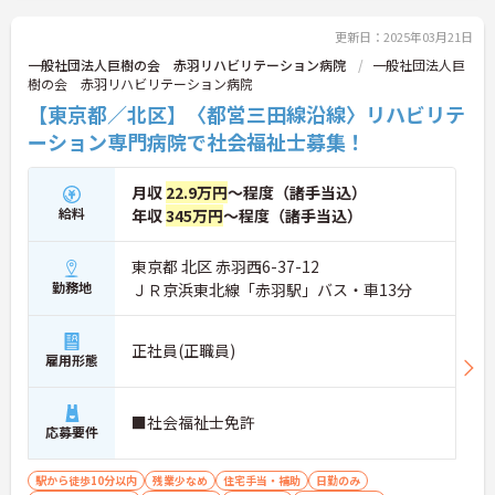
更新日：2025年03月21日
一般社団法人巨樹の会 赤羽リハビリテーション病院
一般社団法人巨
樹の会 赤羽リハビリテーション病院
【東京都／北区】〈都営三田線沿線〉リハビリテ
ーション専門病院で社会福祉士募集！
月収
22.9万円
～程度（諸手当込）
給料
年収
345万円
～程度（諸手当込）
東京都 北区 赤羽西6-37-12
勤務地
ＪＲ京浜東北線「赤羽駅」バス・車13分
正社員(正職員)
雇用形態
■社会福祉士免許
応募要件
駅から徒歩10分以内
残業少なめ
住宅手当・補助
日勤のみ