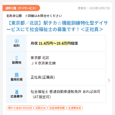
通所介護（デイサービス）
更新日：2025年02月27日
名称非公開 ※詳細はお問合せください
【東京都／北区】駅チカ☆機能訓練特化型デイサ
ービスにて社会福祉士の募集です！＜正社員＞
月収
21.6万円～25.6万円
程度
給料
東京都 北区
勤務地
ＪＲ京浜東北線
正社員(正職員)
雇用形態
社会福祉士 普通自動車運転免許 あれば尚可
応募要件
（AT限定可）
駅から徒歩10分以内
日勤のみ
社会保険完備
交通費支給