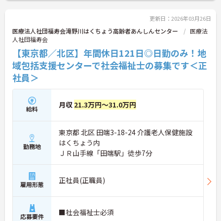
ご興味のある方はお気軽にお問い合わせ下さい。
更新日：2026年03月26日
医療法人社団福寿会滝野川はくちょう高齢者あんしんセンター
医療法
人社団福寿会
【東京都／北区】年間休日121日◎日勤のみ！地
域包括支援センターで社会福祉士の募集です＜正
社員＞
月収
21.3万円～31.0万円
給料
東京都 北区 田端3-18-24 介護老人保健施設
はくちょう内
勤務地
ＪＲ山手線「田端駅」徒歩7分
正社員(正職員)
雇用形態
■社会福祉士必須
応募要件