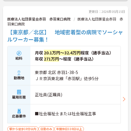
き方が可能です。産休・育休制度も整っており、長
く安心して働ける環境です。
更新日：2026年05月15日
医療法人社団景星会赤羽 赤羽東口病院
医療法人社団景星会赤羽 赤
羽東口病院
【東京都／北区】 地域密着型の病院でソーシャ
ルワーカー募集！
月収
20.1万円～32.4万円
程度（諸手当込）
給料
年収
271万円
～程度（諸手当込）
東京都 北区 赤羽1-38-5
勤務地
ＪＲ京浜東北線「赤羽駅」徒歩5分
正社員(正職員)
雇用形態
■社会福祉士または社会福祉主事
応募要件
駅から徒歩10分以内
日勤のみ
年間休日110日以上