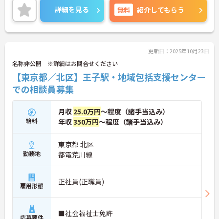
経験不問！経験者からのOJＴもあるので安心して仕
詳細を見る
無料
紹介してもらう
事を始めることができます。
ご興味をお持ちの方はお気軽にお問い合わせくださ
い。
更新日：2025年10月23日
名称非公開 ※詳細はお問合せください
【東京都／北区】王子駅・地域包括支援センター
での相談員募集
月収
25.0万円
～程度（諸手当込み）
給料
年収
350万円
～程度（諸手当込み）
東京都 北区
勤務地
都電荒川線
正社員(正職員)
雇用形態
■社会福祉士免許
応募要件