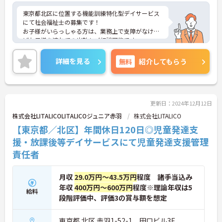
東京都北区に位置する機能訓練特化型デイサービス
にて社会福祉士の募集です！
お子様がいらっしゃる方は、業務上で支障がなけれ
ばお子様を連れての出勤もご相談可能です。
ご興味ある方には、面接対策ポイントなど、さらに
詳細をお話しいたしますのでお気軽にご相談くださ
詳細を見る
無料
紹介してもらう
い！
更新日：2024年12月12日
株式会社LITALICOLITALICOジュニア赤羽
株式会社LITALICO
【東京都／北区】年間休日120日◎児童発達支
援・放課後等デイサービスにて児童発達支援管理
責任者
月収
29.0万円～43.5万円
程度 諸手当込み
年収
400万円～600万円
程度※理論年収は5
給料
段階評価中、評価3の賞与額を想定
東京都 北区 赤羽1-52-1 田口ビル3F