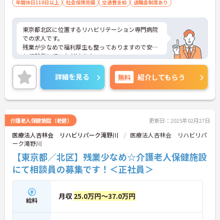
年間休日110日以上
社会保険完備
交通費支給
退職金制度あり
東京都北区に位置するリハビリテーション専門病院
での求人です。
残業が少なめで福利厚生も整っておりますので安心
して就業していただけます。
ご興味のある方はお気軽にお問い合わせ下さい。
詳細を見る
無料
紹介してもらう
介護老人保健施設（老健）
更新日：2025年02月27日
医療法人杏林会 リハビリパーク滝野川
医療法人杏林会 リハビリパ
ーク滝野川
【東京都／北区】残業少なめ☆介護老人保健施設
にて相談員の募集です！＜正社員＞
月収
25.0万円～37.0万円
給料