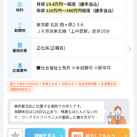
月収
19.4万円
～程度（諸手当込）
給料
年収
320万円～380万円
程度（諸手当込）
東京都 北区 西ヶ原2-3-6
勤務地
ＪＲ京浜東北線「上中里駅」徒歩10分
正社員(正職員)
雇用形態
■社会福祉士免許 ※未経験可 ※新卒可
応募要件
駅から徒歩10分以内
残業少なめ
日勤のみ
社会保険完備
交通費支給
退職金制度あり
東京都北区に位置する病院での求人です。
年間休日は120日以上あり、残業もほとんどないの
で、ワークライフバランスの重視した働き方ができ
ます。
ご興味ある方には、面接対策ポイントなど、さらに
詳細をお話しいたしますのでお気軽にご相談くださ
詳細を見る
無料
紹介してもらう