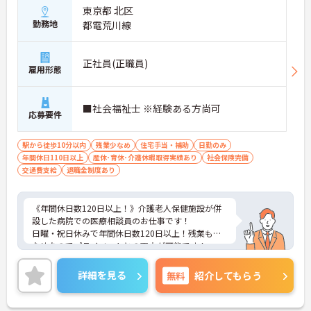
東京都 北区
勤務地
都電荒川線
正社員(正職員)
雇用形態
■社会福祉士 ※経験ある方尚可
応募要件
駅から徒歩10分以内
残業少なめ
住宅手当・補助
日勤のみ
年間休日110日以上
産休･育休･介護休暇取得実績あり
社会保険完備
交通費支給
退職金制度あり
《年間休日数120日以上！》介護老人保健施設が併
設した病院での医療相談員のお仕事です！
日曜・祝日休みで年間休日数120日以上！残業も少
なめなのでプライベートとの両立が可能です！
ご興味ある方には、面接のポイントなど、さらに詳
細をお話致しますのでお気軽にご相談ください。
詳細を見る
無料
紹介してもらう