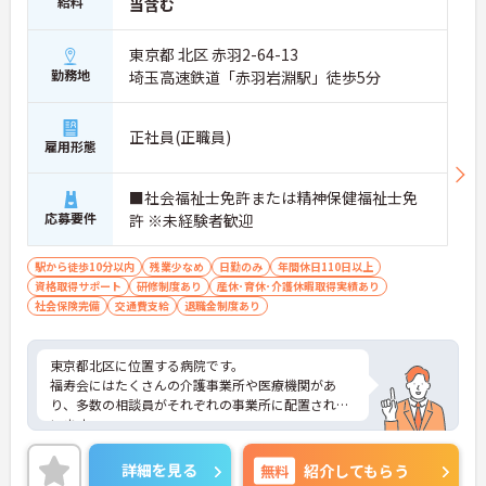
給料
当含む
東京都 北区 赤羽2-64-13
勤務地
埼玉高速鉄道「赤羽岩淵駅」徒歩5分
正社員(正職員)
雇用形態
■社会福祉士免許または精神保健福祉士免
応募要件
許 ※未経験者歓迎
駅から徒歩10分以内
残業少なめ
日勤のみ
年間休日110日以上
資格取得サポート
研修制度あり
産休･育休･介護休暇取得実績あり
社会保険完備
交通費支給
退職金制度あり
東京都北区に位置する病院です。
福寿会にはたくさんの介護事業所や医療機関があ
り、多数の相談員がそれぞれの事業所に配置されて
います。
各分野との連携もあり、相談しやすい環境です。
残業が月10時間程度と少なめですので、プライベー
詳細を見る
無料
紹介してもらう
トとの両立が出来ます。