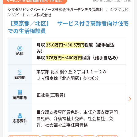
サービス付き高齢者向け住宅（サ高住）
更新日：2024年02月13日
シマダリビングパートナーズ株式会社ガーデンテラス赤羽
シマダリビ
ングパートナーズ株式会社
【東京都／北区】 サービス付き高齢者向け住宅
での生活相談員
月収
25.0万円～30.5万円
程度（諸手当込
み）
給料
年収
376万円～460万円
程度（諸手当込み）
東京都 北区 桐ケ丘２丁目１１－２８
勤務地
ＪＲ埼京線「北赤羽駅」徒歩6分
正社員(正職員)
雇用形態
■介護支援専門員免許、主任介護支援専門
員免許、介護福祉士免許、社会福祉士免
応募要件
許、社会福祉主事任用資格