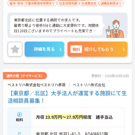
産休･育休･介護休暇取得実績あり
社会保険完備
交通費支給
退職金制度あり
東京都北区に位置する病院での求人です。
最寄り駅より徒歩5分と通勤に大変便利です。年間休
日120日ございますのでプライベートも充実できま
す！
ご興味のある方はお気軽にお問い合わせ下さい。
詳細を見る
無料
紹介してもらう
通所介護（デイサービス）
更新日：2026年03月26日
ベストリハ株式会社ベストリハ赤羽
ベストリハ株式会社
【東京都／北区】大手法人が運営する施設にて生
活相談員募集！
月収
23.9万円～27.9万円
程度 諸手当込
給料
東京都 北区 赤羽1-41-5 ADAMAS1階