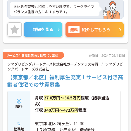
お休み希望等も相談しやすい環境で、ワークライフ
バランス重視の方におすすめです。
詳細を見る
無料
紹介してもらう
サービス付き高齢者向け住宅（サ高住）
更新日：2024年02月13日
シマダリビングパートナーズ株式会社ガーデンテラス赤羽
シマダリビ
ングパートナーズ株式会社
【東京都／北区】福利厚生充実！サービス付き高
齢者住宅でのサ責募集
月収
27.8万円～36.5万円
程度（諸手当込
み）
給料
年収
340万円～472万円
程度
東京都 北区 桐ヶ丘2-11-30
勤務地
ＪＲ埼京線「北赤羽駅」徒歩6分