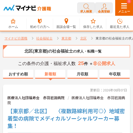
0
0
求人検索
会員登録
メニュー
ホーム
初めての方へ
面談会場一覧
保存した求人
最近見た求人
マイナビ介護職
社会福祉士
東京都
北区
東京都の社会福祉士の求
北区(東京都)の社会福祉士
の求人・転職一覧
25
この条件の介護・福祉求人数
非公開求人
件 ＋
おすすめ順
新着順
月収順
年収順
更新日：2026年08月07日
医療法人社団福寿会 赤羽岩淵病院
医療法人社団福寿会 赤羽岩淵病
院
【東京都／北区】 〈複数路線利用可◎〉地域密
着型の病院でメディカルソーシャルワーカー募
集！