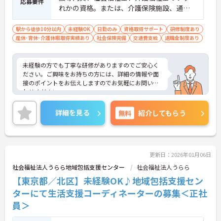
応募要件
れかの資格。または、介護保険施設、通所
施設に常勤で2年以上の経験がある方 ■普
通自動車運転免許（AT限定可）
駅から徒歩10分以内
未経験OK
日勤のみ
資格取得サポート
研修制度あり
産休･育休･介護休暇取得実績あり
社会保険完備
交通費支給
退職金制度あり
未経験の方でも丁寧な研修がありますのでご安心く
ださい。ご興味をお持ちの方には、詳細の情報や面
接のポイントをお伝えしますのでお気軽にお問い合
わせください。
詳細を見る
無料
紹介してもらう
更新日：2026年01月06日
社会福祉法人うらら地域包括支援センター
社会福祉法人うらら
【東京都／北区】未経験OK♪地域包括支援セン
ターにて生活支援コーディネーターの募集＜正社
員＞