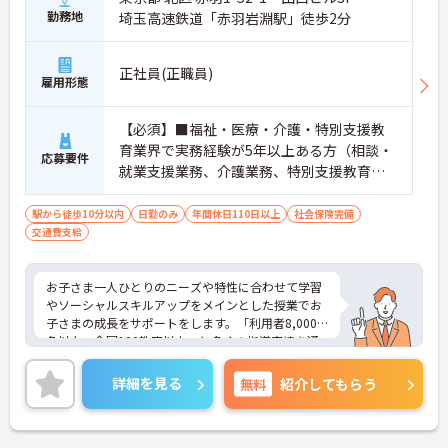
勤務地
埼玉高速鉄道「赤羽岩淵駅」徒歩2分
正社員(正職員)
雇用形態
【必須】■福祉・医療・介護・特別支援教
育業界で実務経験が5年以上ある方（相談・
応募要件
就業支援業務、介護業務、特別支援教育な
ど）■児童発達支援管理責任者研修受講者
駅から徒歩10分以内
日勤のみ
年間休日110日以上
社会保険完備
交通費支給
お子さま一人ひとりのニーズや特性に合わせて学習
やソーシャルスキルアップをメインとした授業でお
子さまの成長をサポートをします。「利用者8,000
名以上、全国100教室以上」と多くの指導実績を通
して培ったノウハウもあり、満足度の高いサービス
の提供とともに、自身の療育分野でのスキル向上も
詳細を見る
無料
紹介してもらう
目指せます。年間休日は120日前後とプライベート
との両立もしやすいです。
ご興味のある方はお気軽にお問い合わせ下さい。さ