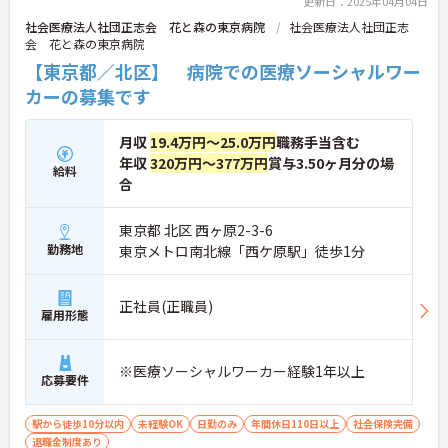
更新日：2025年04月04日
社会医療法人社団正志会 花と森の東京病院
社会医療法人社団正志
会 花と森の東京病院
【東京都／北区】 病院での医療ソーシャルワー
カーの募集です
月収
19.4万円～25.0万円
職務手当含む
年収
320万円～377万円
賞与3.50ヶ月分の場
給料
合
東京都 北区 西ヶ原2-3-6
勤務地
東京メトロ南北線「西ケ原駅」徒歩1分
正社員(正職員)
雇用形態
※医療ソーシャルワーカー経験1年以上
応募要件
駅から徒歩10分以内
未経験OK
日勤のみ
年間休日110日以上
社会保険完備
退職金制度あり