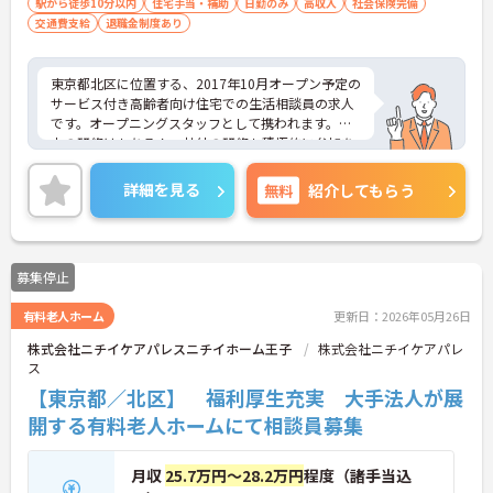
駅から徒歩10分以内
住宅手当・補助
日勤のみ
高収入
社会保険完備
交通費支給
退職金制度あり
東京都北区に位置する、2017年10月オープン予定の
サービス付き高齢者向け住宅での生活相談員の求人
です。オープニングスタッフとして携われます。社
内の研修はもちろん、社外の研修も積極的に参加を
している企業ですので、安心して、お持ちの資格を
活かしてご就業頂けます。
詳細を見る
無料
紹介してもらう
ご興味のある方はお気軽にお問い合わせ下さいま
せ。
募集停止
有料老人ホーム
更新日：2026年05月26日
株式会社ニチイケアパレスニチイホーム王子
株式会社ニチイケアパレ
ス
【東京都／北区】 福利厚生充実 大手法人が展
開する有料老人ホームにて相談員募集
月収
25.7万円～28.2万円
程度（諸手当込