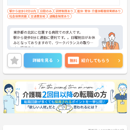
駅から徒歩10分以内
日勤のみ
研修制度あり
産休･育休･介護休暇取得実績あり
社会保険完備
交通費支給
退職金制度あり
東京都の北区に位置する病院での求人です。
駅から徒歩8分と通勤に便利です。。日曜祝日がお休
みとなっておりますので、ワークバランスの取りや
すい環境です。
ご興味を持たれた方は面接対策ポイントや求人の詳
細などお話しいたしますのでお気軽にお問い合わせ
詳細を見る
無料
紹介してもらう
下さい。