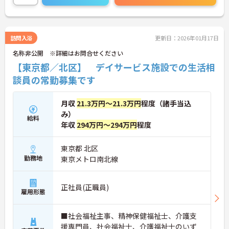
ご興味のある方はお気軽にお問い合わせください。
訪問入浴
更新日：2026年01月17日
名称非公開 ※詳細はお問合せください
【東京都／北区】 デイサービス施設での生活相
談員の常勤募集です
月収
21.3万円～21.3万円
程度（諸手当込
み）
給料
年収
294万円～294万円
程度
東京都 北区
勤務地
東京メトロ南北線
正社員(正職員)
雇用形態
■社会福祉主事、精神保健福祉士、介護支
援専門員、社会福祉士、介護福祉士のいず