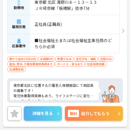
東京都 北区 滝野川６－１３－１３
勤務地
ＪＲ埼京線「板橋駅」徒歩7分
正社員(正職員)
雇用形態
■社会福祉士または社会福祉主事任用のど
応募要件
ちらか必須
駅から徒歩10分以内
未経験OK
残業少なめ
住宅手当・補助
日勤のみ
産休･育休･介護休暇取得実績あり
ボーナス・賞与あり
社会保険完備
交通費支給
東京都北区に位置する介護老人保健施設にて相談員
の募集です！
育児休業取得実績もあり、ライフステージに変化が
あっても長くお勤めいただけます。
ご興味ある方には、面接対策ポイントなど、さらに
詳細をお話しいたしますのでお気軽にご相談くださ
詳細を見る
無料
紹介してもらう
い！