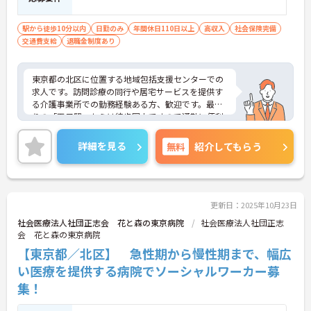
駅から徒歩10分以内
日勤のみ
年間休日110日以上
高収入
社会保険完備
交通費支給
退職金制度あり
東京都の北区に位置する地域包括支援センターでの
求人です。訪問診療の同行や居宅サービスを提供す
る介護事業所での勤務経験ある方、歓迎です。最寄
りの「王子駅」からは徒歩圏内ですので通勤に便利
な立地です。勤務は日勤のみ、残業もありませんの
でプライベートと両立しやすい環境です。ご興味を
詳細を見る
無料
紹介してもらう
持たれた方は面接対策ポイントや求人の詳細などお
話しいたしますのでお気軽にお問い合わせ下さい。
更新日：2025年10月23日
社会医療法人社団正志会 花と森の東京病院
社会医療法人社団正志
会 花と森の東京病院
【東京都／北区】 急性期から慢性期まで、幅広
い医療を提供する病院でソーシャルワーカー募
集！