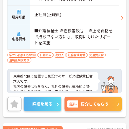
正社員(正職員)
雇用形態
■介護福祉士 ※経験者歓迎 ※上記資格を
お持ちでない方にも、取得に向けたサポー
応募要件
トを実施
駅から徒歩10分以内
日勤のみ
高収入
社会保険完備
交通費支給
退職金制度あり
東京都北区に位置する施設でのサービス提供責任者
求人です。
社内の研修はもちろん、社外の研修も積極的に参加
をしている企業ですので、安心して、お持ちの資格
を活かしてご就業頂けます。
ご興味のある方はお気軽にお問い合わせ下さいま
詳細を見る
無料
紹介してもらう
せ。