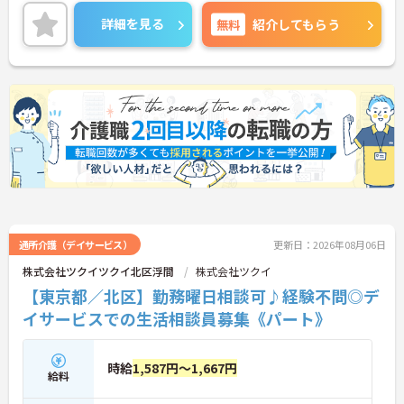
よう様々なサービスを提供し、尽力しています。ご
興味のある方は是非お気軽にお問い合わせくださ
詳細を見る
無料
紹介してもらう
い。
通所介護（デイサービス）
更新日：2026年08月06日
株式会社ツクイツクイ北区浮間
株式会社ツクイ
【東京都／北区】勤務曜日相談可♪経験不問◎デ
イサービスでの生活相談員募集《パート》
時給
1,587円～1,667円
給料