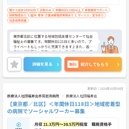
駅から徒歩10分以内
日勤のみ
年間休日110日以上
資格取得サポート
研修制度あり
産休･育休･介護休暇取得実績あり
ボーナス・賞与あり
社会保険完備
東京都北区に位置する地域包括支援センターで社会
福祉士の募集です。年間休日121日と多いので、プ
ライベートもしっかりと充実できます♪また、各種
手当や福利厚生も充実しており、長く働きやすい環
境が整っています！ご興味のある方はご面接のポイ
ントお伝えしますのでご気軽にお問い合わせくださ
詳細を見る
無料
紹介してもらう
い。
更新日：2026年03月09日
医療法人社団福寿会赤羽岩渕病院
医療法人社団福寿会
【東京都／北区】＜年間休日118日＞地域密着型
の病院でソーシャルワーカー募集
月収
21.3万円～38.5万円
程度 職務資格手