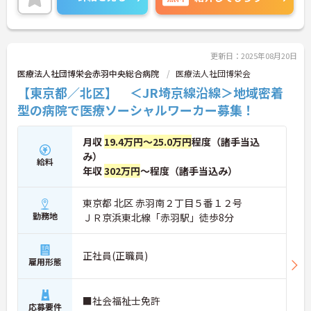
い。
更新日：2025年08月20日
医療法人社団博栄会赤羽中央総合病院
医療法人社団博栄会
【東京都／北区】 ＜JR埼京線沿線＞地域密着
型の病院で医療ソーシャルワーカー募集！
月収
19.4万円～25.0万円
程度（諸手当込
み）
給料
年収
302万円
～程度（諸手当込み）
東京都 北区 赤羽南２丁目５番１２号
勤務地
ＪＲ京浜東北線「赤羽駅」徒歩8分
正社員(正職員)
雇用形態
■社会福祉士免許
応募要件