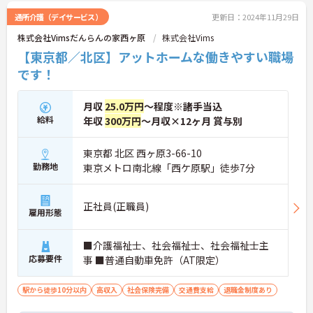
らに詳細などお伝えします！
通所介護（デイサービス）
更新日：2024年11月29日
株式会社Vimsだんらんの家西ヶ原
株式会社Vims
【東京都／北区】アットホームな働きやすい職場
です！
月収
25.0万円
～程度※諸手当込
給料
年収
300万円
～月収×12ヶ月 賞与別
東京都 北区 西ヶ原3-66-10
勤務地
東京メトロ南北線「西ケ原駅」徒歩7分
正社員(正職員)
雇用形態
■介護福祉士、社会福祉士、社会福祉士主
応募要件
事 ■普通自動車免許（AT限定）
駅から徒歩10分以内
高収入
社会保険完備
交通費支給
退職金制度あり