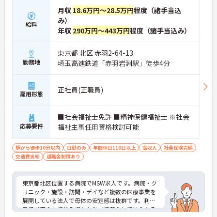
月収
18.6万円～28.5万円
程度（諸手当込
み）
給料
年収
290万円～443万円
程度（諸手当込み）
東京都 北区 赤羽2-64-13
勤務地
埼玉高速鉄道「赤羽岩淵駅」徒歩4分
正社員(正職員)
雇用形態
■社会福祉士免許 ■精神保健福祉士 ※社会
応募要件
福祉主事任用資格検討可能
駅から徒歩10分以内
日勤のみ
年間休日110日以上
高収入
社会保険完備
交通費支給
退職金制度あり
東京都北区位置する病院でMSW求人です。病院・ク
リニック・施設・訪問・デイなど複数の医療事業を
展開している法人で母体の安定感は抜群です。利用
者様が安心して住み慣れた地域で暮らし続けられる