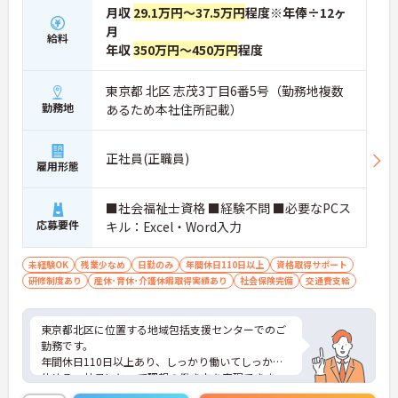
月収
29.1万円～37.5万円
程度※年俸÷12ヶ
月
給料
年収
350万円～450万円
程度
東京都 北区 志茂3丁目6番5号（勤務地複数
勤務地
あるため本社住所記載）
正社員(正職員)
雇用形態
■社会福祉士資格 ■経験不問 ■必要なPCス
応募要件
キル：Excel・Word入力
未経験OK
残業少なめ
日勤のみ
年間休日110日以上
資格取得サポート
研修制度あり
産休･育休･介護休暇取得実績あり
社会保険完備
交通費支給
東京都北区に位置する地域包括支援センターでのご
勤務です。
年間休日110日以上あり、しっかり働いてしっかり
休める、社員にとって理想の働き方を実現できま
す。