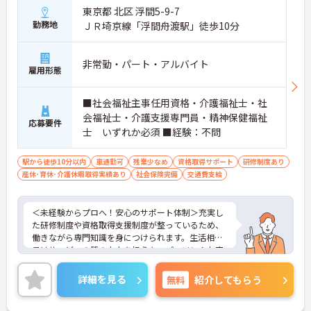
東京都 北区 浮間5-9-7
勤務地
ＪＲ埼京線「浮間舟渡駅」徒歩10分
非常勤・パート・アルバイト
雇用形態
■社会福祉主事任用資格・介護福祉士・社
会福祉士・介護支援専門員・精神保健福祉
応募要件
士 いずれか必須 ■経験：不問
駅から徒歩10分以内
車通勤可
残業少なめ
資格取得サポート
研修制度あり
産休･育休･介護休暇取得実績あり
社会保険完備
交通費支給
＜未経験からプロへ！安心のサポート体制＞充実し
た研修制度や資格取得支援制度が整っているため、
働きながら専門知識を身につけられます。生活相談
員はサービスの質の向上を担うキーパーソン！お客
様やご家族との関わりを通じて、自分自身の人間性
も磨いていけるやりがいのあるお仕事です。
詳細を見る
無料
紹介してもらう
＜夜勤なしでプライベートも充実！柔軟な働き方＞
勤務曜日は相談可能♪ライフスタイルに合わせた働