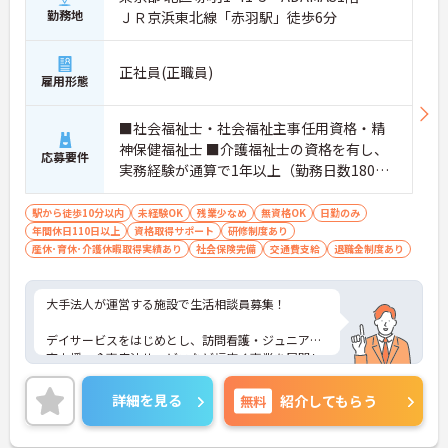
勤務地
ＪＲ京浜東北線「赤羽駅」徒歩6分
正社員(正職員)
雇用形態
■社会福祉士・社会福祉主事任用資格・精
神保健福祉士 ■介護福祉士の資格を有し、
応募要件
実務経験が通算で1年以上（勤務日数180日
以上）ある方 ■老人福祉施設の施設長経験
が通算で1年以上（勤務日数180日以上）あ
駅から徒歩10分以内
未経験OK
残業少なめ
無資格OK
日勤のみ
年間休日110日以上
る方 ※上記のいずれかの資格をお持ちの方
資格取得サポート
研修制度あり
産休･育休･介護休暇取得実績あり
社会保険完備
交通費支給
退職金制度あり
大手法人が運営する施設で生活相談員募集！
デイサービスをはじめとし、訪問看護・ジュニア教
育支援・食事療法サービスなど幅広く事業を展開し
ています。
詳細を見る
無料
紹介してもらう
日曜固定休の完全週休2日制で、年間休日は120日以
上！しっかり休んでプライベートも充実！