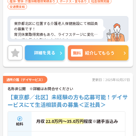
産休･育休･介護休暇取得実績あり
ボーナス・賞与あり
社会保険完備
交通費支給
東京都北区に位置する介護老人保健施設にて相談員
の募集です！
育児休業取得実績もあり、ライフステージに変化が
あっても長くお勤めいただけます。
ご興味ある方には、面接対策ポイントなど、さらに
詳細をお話しいたしますのでお気軽にご相談くださ
詳細を見る
無料
紹介してもらう
い！
通所介護（デイサービス）
更新日：2025年02月27日
名称非公開 ※詳細はお問合せください
【東京都／北区】未経験の方も応募可能！デイサ
ービスにて生活相談員の募集＜正社員＞
月収
22.0万円～35.0万円
程度※諸手当込み
給料