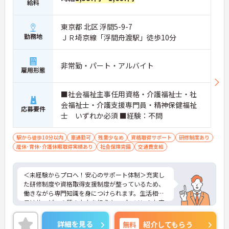
給料
東京都 北区 浮間5-9-7
勤務地
ＪＲ埼京線「浮間舟渡駅」徒歩10分
非常勤・パート・アルバイト
雇用形態
■社会福祉主事任用資格・介護福祉士・社
会福祉士・介護支援専門員・精神保健福祉
応募要件
士 いずれか必須 ■経験：不問
駅から徒歩10分以内
車通勤可
残業少なめ
資格取得サポート
研修制度あり
産休･育休･介護休暇取得実績あり
社会保険完備
交通費支給
＜未経験からプロへ！安心のサポート体制＞充実し
た研修制度や資格取得支援制度が整っているため、
働きながら専門知識を身につけられます。生活相談
員はサービスの質の向上を担うキーパーソン！お客
様やご家族との関わりを通じて、自分自身の人間性
も磨いていけるやりがいのあるお仕事です。
詳細を見る
無料
紹介してもらう