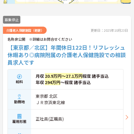
募集停止
介護老人保健施設（老健）
更新日：2025年10月23日
名称非公開 ※詳細はお問合せください
【東京都／北区】年間休日122日！リフレッシュ
休暇あり◎病院附属の介護老人保健施設での相談
員求人です
月収
20.9万円～27.1万円
程度 諸手当込
給料
年収
294万円
～程度 諸手当込
東京都 北区
勤務地
ＪＲ京浜東北線
正社員(正職員)
雇用形態