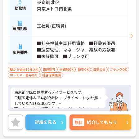
東京都 北区
勤務地
東京メトロ南北線
正社員(正職員)
雇用形態
■社会福祉主事任用資格 ■経験者優遇
■運営管理、マネージャー経験の方歓迎
応募要件
■未経験可 ■ブランク可
駅から徒歩10分以内
車通勤可
未経験OK
新卒OK
日勤のみ
ブランクOK
ボーナス・賞与あり
社会保険完備
東京都北区に位置するデイサービスです。
日曜固定休みで4週8休制と、プライベートも大切に
していただける環境です！
現スタッフから手厚いサポートがありますので、未
経験の方も安心してご応募ください。
ご興味をお持ちの方はお気軽にお問い合わせくださ
詳細を見る
無料
紹介してもらう
い。