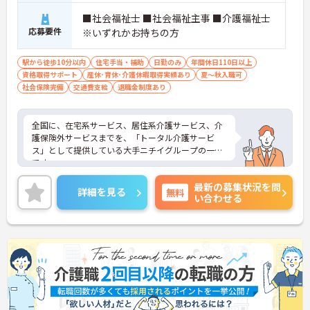
■社会福祉士 ■社会福祉主事 ■介護福祉士
応募要件
※いずれかお持ちの方
駅から徒歩10分以内
住宅手当・補助
日勤のみ
年間休日110日以上
資格取得サポート
産休･育休･介護休暇取得実績あり
夏～秋入職可
社会保険完備
交通費支給
退職金制度あり
全国に、在宅系サービス、居住系介護サービス、介
護保険外サービスまでを、「トータル介護サービ
ス」として提供している大手ニチイグループの一員
です。
24時間の見守り体制の「介護付有料老人ホーム ニチ
最新の募集状況を問
イホーム」と、高齢者に配慮した設備とサービスを
詳細を見る
無料
い合わせる
備えた「サービス付き高齢者向け住宅 アイリスガー
デン」を、首都圏を中心に展開しています。
これまでの長年の実績に加え、更なる介護サービス
向上のために、現在もなお様々な取り組みを行って
います。
ご興味をお持ちの方には詳細の情報や面接のポイン
トをお伝えしますのでお気軽にお問い合わせくださ
いませ。