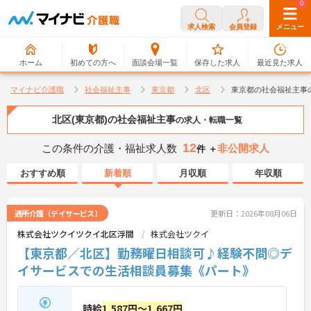
0
0
求人検索
会員登録
メニュー
ホーム
初めての方へ
面談会場一覧
保存した求人
最近見た求人
マイナビ介護職
社会福祉主事
東京都
北区
東京都の社会福祉主事
北区(東京都)の社会福祉主事
の求人・転職一覧
12
この条件の介護・福祉求人数
非公開求人
件 ＋
おすすめ順
新着順
月収順
年収順
通所介護（デイサービス）
更新日：2026年08月06日
株式会社ツクイツクイ北区浮間
株式会社ツクイ
【東京都／北区】勤務曜日相談可♪経験不問◎デ
イサービスでの生活相談員募集《パート》
時給
1,587円～1,667円