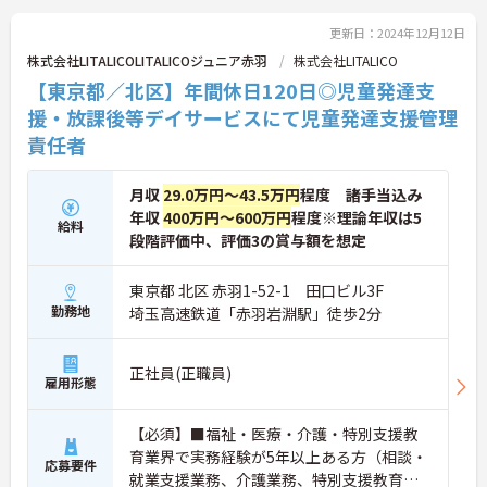
更新日：2024年12月12日
株式会社LITALICOLITALICOジュニア赤羽
株式会社LITALICO
【東京都／北区】年間休日120日◎児童発達支
援・放課後等デイサービスにて児童発達支援管理
責任者
月収
29.0万円～43.5万円
程度 諸手当込み
年収
400万円～600万円
程度※理論年収は5
給料
段階評価中、評価3の賞与額を想定
東京都 北区 赤羽1-52-1 田口ビル3F
勤務地
埼玉高速鉄道「赤羽岩淵駅」徒歩2分
正社員(正職員)
雇用形態
【必須】■福祉・医療・介護・特別支援教
育業界で実務経験が5年以上ある方（相談・
応募要件
就業支援業務、介護業務、特別支援教育な