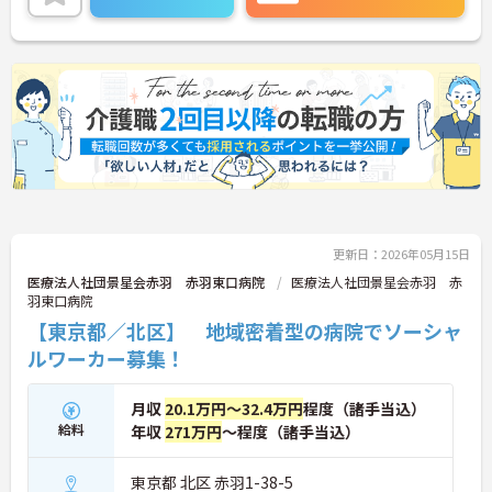
＜夜勤なしでプライベートも充実！柔軟な働き方＞
勤務曜日は相談可能♪ライフスタイルに合わせた働
き方が可能です。産休・育休制度も整っており、長
く安心して働ける環境です。
更新日：2026年05月15日
医療法人社団景星会赤羽 赤羽東口病院
医療法人社団景星会赤羽 赤
羽東口病院
【東京都／北区】 地域密着型の病院でソーシャ
ルワーカー募集！
月収
20.1万円～32.4万円
程度（諸手当込）
給料
年収
271万円
～程度（諸手当込）
東京都 北区 赤羽1-38-5