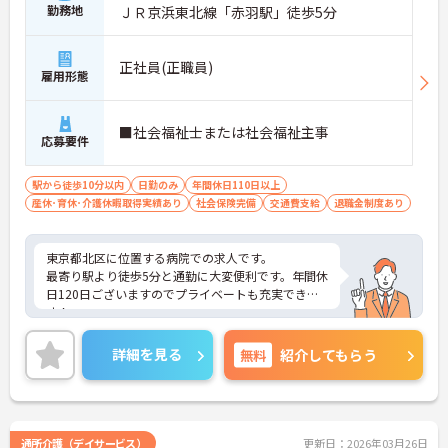
勤務地
ＪＲ京浜東北線「赤羽駅」徒歩5分
正社員(正職員)
雇用形態
■社会福祉士または社会福祉主事
応募要件
駅から徒歩10分以内
日勤のみ
年間休日110日以上
産休･育休･介護休暇取得実績あり
社会保険完備
交通費支給
退職金制度あり
東京都北区に位置する病院での求人です。
最寄り駅より徒歩5分と通勤に大変便利です。年間休
日120日ございますのでプライベートも充実できま
す！
ご興味のある方はお気軽にお問い合わせ下さい。
詳細を見る
無料
紹介してもらう
通所介護（デイサービス）
更新日：2026年03月26日