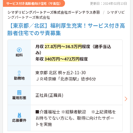
サービス付き高齢者向け住宅（サ高住）
更新日：2024年02月13日
シマダリビングパートナーズ株式会社ガーデンテラス赤羽
シマダリビ
ングパートナーズ株式会社
【東京都／北区】福利厚生充実！サービス付き高
齢者住宅でのサ責募集
月収
27.8万円～36.5万円
程度（諸手当込
み）
給料
年収
340万円～472万円
程度
東京都 北区 桐ヶ丘2-11-30
勤務地
ＪＲ埼京線「北赤羽駅」徒歩6分
正社員(正職員)
雇用形態
■介護福祉士 ※経験者歓迎 ※上記資格を
お持ちでない方にも、取得に向けたサポー
応募要件
トを実施