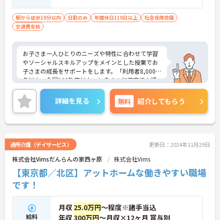
ど）■児童発達支援管理責任者研修受講者
駅から徒歩10分以内
日勤のみ
年間休日110日以上
社会保険完備
交通費支給
お子さま一人ひとりのニーズや特性に合わせて学習
やソーシャルスキルアップをメインとした授業でお
子さまの成長をサポートをします。「利用者8,000
名以上、全国100教室以上」と多くの指導実績を通
して培ったノウハウもあり、満足度の高いサービス
の提供とともに、自身の療育分野でのスキル向上も
詳細を見る
無料
紹介してもらう
目指せます。年間休日は120日前後とプライベート
との両立もしやすいです。
ご興味のある方はお気軽にお問い合わせ下さい。さ
らに詳細などお伝えします！
通所介護（デイサービス）
更新日：2024年11月29日
株式会社Vimsだんらんの家西ヶ原
株式会社Vims
【東京都／北区】アットホームな働きやすい職場
です！
月収
25.0万円
～程度※諸手当込
給料
年収
300万円
～月収×12ヶ月 賞与別