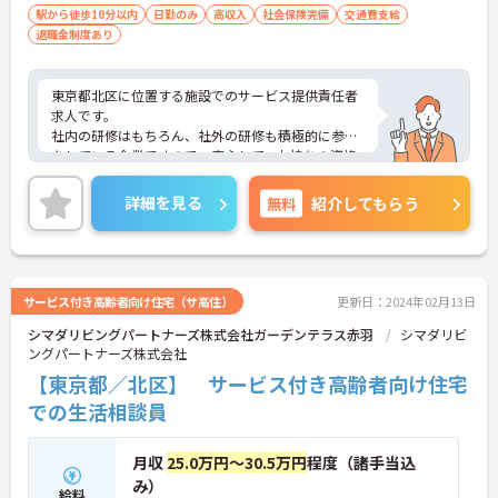
駅から徒歩10分以内
日勤のみ
高収入
社会保険完備
交通費支給
退職金制度あり
東京都北区に位置する施設でのサービス提供責任者
求人です。
社内の研修はもちろん、社外の研修も積極的に参加
をしている企業ですので、安心して、お持ちの資格
を活かしてご就業頂けます。
ご興味のある方はお気軽にお問い合わせ下さいま
詳細を見る
無料
紹介してもらう
せ。
サービス付き高齢者向け住宅（サ高住）
更新日：2024年02月13日
シマダリビングパートナーズ株式会社ガーデンテラス赤羽
シマダリビ
ングパートナーズ株式会社
【東京都／北区】 サービス付き高齢者向け住宅
での生活相談員
月収
25.0万円～30.5万円
程度（諸手当込
み）
給料