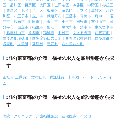
区
品川区
目黒区
大田区
世田谷区
渋谷区
中野区
杉並区
豊島区
北区
荒川区
板橋区
練馬区
足立区
葛飾区
江戸
川区
八王子市
立川市
武蔵野市
三鷹市
青梅市
府中市
昭
島市
調布市
町田市
小金井市
小平市
日野市
東村山市
国
分寺市
国立市
福生市
狛江市
東大和市
清瀬市
東久留米市
武蔵村山市
多摩市
稲城市
羽村市
あきる野市
西東京市
西多摩郡瑞穂町
西多摩郡日の出町
西多摩郡檜原村
西多摩郡奥
多摩町
大島町
新島村
三宅村
八丈島八丈町
北区(東京都)の介護・福祉の求人を雇用形態から探
す
正社員(正職員)
契約社員・嘱託社員
非常勤・パート・アルバイ
ト
北区(東京都)の介護・福祉の求人を施設業態から探
す
病院
クリニック
介護福祉施設
在宅医療
その他