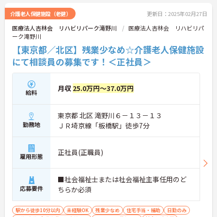
介護老人保健施設（老健）
更新日：2025年02月27日
医療法人杏林会 リハビリパーク滝野川
医療法人杏林会 リハビリパ
ーク滝野川
【東京都／北区】残業少なめ☆介護老人保健施設
にて相談員の募集です！＜正社員＞
月収
25.0万円～37.0万円
給料
東京都 北区 滝野川６－１３－１３
勤務地
ＪＲ埼京線「板橋駅」徒歩7分
正社員(正職員)
雇用形態
■社会福祉士または社会福祉主事任用のど
応募要件
ちらか必須
駅から徒歩10分以内
未経験OK
残業少なめ
住宅手当・補助
日勤のみ