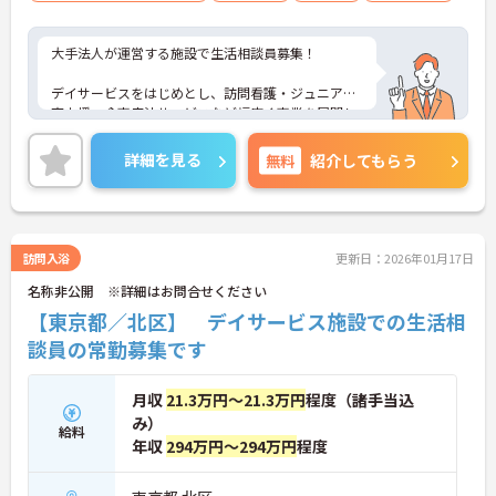
大手法人が運営する施設で生活相談員募集！
デイサービスをはじめとし、訪問看護・ジュニア教
育支援・食事療法サービスなど幅広く事業を展開し
ています。
詳細を見る
無料
紹介してもらう
日曜固定休の完全週休2日制で、年間休日は120日以
上！しっかり休んでプライベートも充実！
ご興味のある方はお気軽にお問い合わせ下さい。
訪問入浴
更新日：2026年01月17日
名称非公開 ※詳細はお問合せください
【東京都／北区】 デイサービス施設での生活相
談員の常勤募集です
月収
21.3万円～21.3万円
程度（諸手当込
み）
給料
年収
294万円～294万円
程度