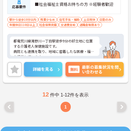
■社会福祉士資格お持ちの方 ※経験者歓迎
応募要件
駅から徒歩10分以内
残業少なめ
住宅手当・補助
土日祝休
日勤のみ
年間休日110日以上
社会保険完備
交通費支給
退職金制度あり
都電荒川線滝野川一丁目駅徒歩9分の好立地に位置
する介護老人保健施設です。
病院とも連携を取り、地域に密着したな医療・福祉
を提供しています。
ご興味のある方には、面接対策ポイントなど、さら
最新の募集状況を問
に詳細をお話しいたしますので、お気軽にご相談く
詳細を見る
無料
い合わせる
ださい。
12
件中 1-12件を表示
1