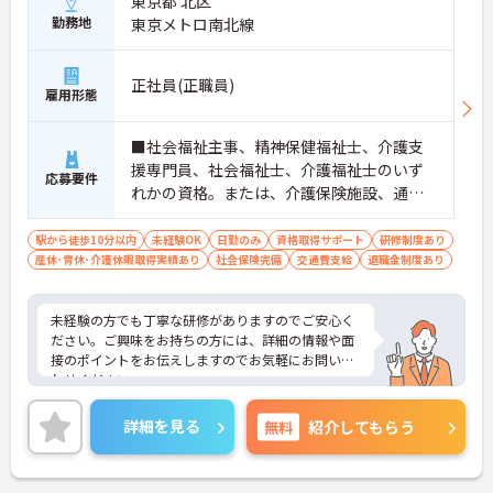
東京都 北区
勤務地
東京メトロ南北線
正社員(正職員)
雇用形態
■社会福祉主事、精神保健福祉士、介護支
援専門員、社会福祉士、介護福祉士のいず
応募要件
れかの資格。または、介護保険施設、通所
施設に常勤で2年以上の経験がある方 ■普
通自動車運転免許（AT限定可）
駅から徒歩10分以内
未経験OK
日勤のみ
資格取得サポート
研修制度あり
産休･育休･介護休暇取得実績あり
社会保険完備
交通費支給
退職金制度あり
未経験の方でも丁寧な研修がありますのでご安心く
ださい。ご興味をお持ちの方には、詳細の情報や面
接のポイントをお伝えしますのでお気軽にお問い合
わせください。
詳細を見る
無料
紹介してもらう