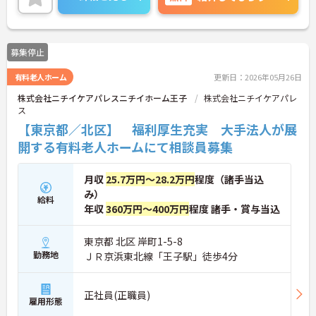
ご興味のある方はお気軽にお問い合わせ下さいま
せ。
募集停止
有料老人ホーム
更新日：2026年05月26日
株式会社ニチイケアパレスニチイホーム王子
株式会社ニチイケアパレ
ス
【東京都／北区】 福利厚生充実 大手法人が展
開する有料老人ホームにて相談員募集
月収
25.7万円～28.2万円
程度（諸手当込
み）
給料
年収
360万円～400万円
程度 諸手・賞与当込
東京都 北区 岸町1-5-8
勤務地
ＪＲ京浜東北線「王子駅」徒歩4分
正社員(正職員)
雇用形態