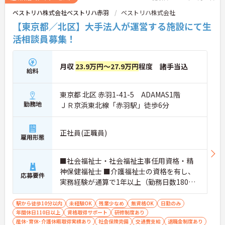
ベストリハ株式会社ベストリハ赤羽
ベストリハ株式会社
【東京都／北区】大手法人が運営する施設にて生
活相談員募集！
月収
23.9万円～27.9万円
程度 諸手当込
給料
東京都 北区 赤羽1-41-5 ADAMAS1階
勤務地
ＪＲ京浜東北線「赤羽駅」徒歩6分
正社員(正職員)
雇用形態
■社会福祉士・社会福祉主事任用資格・精
神保健福祉士 ■介護福祉士の資格を有し、
応募要件
実務経験が通算で1年以上（勤務日数180日
以上）ある方 ■老人福祉施設の施設長経験
が通算で1年以上（勤務日数180日以上）あ
駅から徒歩10分以内
未経験OK
残業少なめ
無資格OK
日勤のみ
年間休日110日以上
る方 ※上記のいずれかの資格をお持ちの方
資格取得サポート
研修制度あり
産休･育休･介護休暇取得実績あり
社会保険完備
交通費支給
退職金制度あり