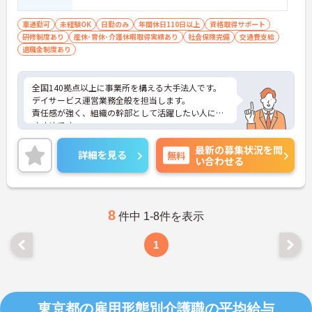
福祉主事任用などあれば尚可
車通勤可
未経験OK
日勤のみ
年間休日110日以上
資格取得サポート
研修制度あり
産休･育休･介護休暇取得実績あり
社会保険完備
交通費支給
退職金制度あり
全国140拠点以上に事業所を構える大手法人です。
デイサービス運営業務全般を担当します。
責任感が強く、組織の幹部として活躍したい人にお
すすめです。
ご興味のある方は是非お気軽にお問い合わせくださ
最新の募集状況を問
い。
詳細を見る
無料
い合わせる
8
件中 1-8件を表示
1
東京都の雇用形態別介護職の平均給与