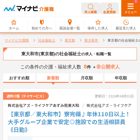
0
0
求人検索
会員登録
メニュー
ホーム
初めての方へ
面談会場一覧
保存した求人
最近見た求人
マイナビ介護職
社会福祉士
東京都
東大和市
東京都の社会福祉士
東大和市(東京都)の社会福祉士
の求人・転職一覧
8
この条件の介護・福祉求人数
非公開求人
件 ＋
おすすめ順
新着順
月収順
年収順
通所介護（デイサービス）
更新日：2026年04月01日
株式会社アズ・ライフケアあずみ苑東大和
株式会社アズ・ライフケア
【東京都／東大和市】寮完備♪年休110日以上！
大手グループ企業で安定◎施設での生活相談員
《日勤》