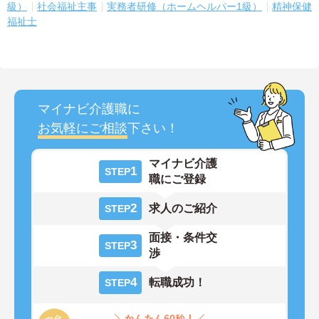
級）
社会福祉主事
実務者研修（ホームヘルパー1級）
精神保健
福祉士
マイナビ介護職に
お気軽にご相談
下さい！
マイナビ介護
1
STEP
職にご登録
2
求人のご紹介
STEP
面接・条件交
3
STEP
渉
4
転職成功！
STEP