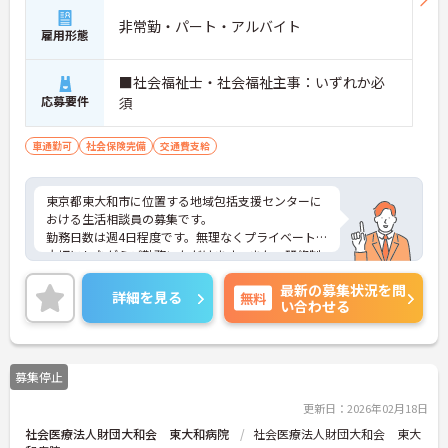
非常勤・パート・アルバイト
雇用形態
■社会福祉士・社会福祉主事：いずれか必
応募要件
須
車通勤可
社会保険完備
交通費支給
東京都東大和市に位置する地域包括支援センターに
おける生活相談員の募集です。
勤務日数は週4日程度です。無理なくプライベートを
大切にしながらご勤務いただけます。また、研修制
度があり、働きながらスキルアップが目指せる環境
最新の募集状況を問
です。
詳細を見る
無料
い合わせる
ご興味のある方には、面接対策ポイントなど、さら
に詳細をご案内しますのでお気軽にご相談くださ
い！
募集停止
更新日：2026年02月18日
社会医療法人財団大和会 東大和病院
社会医療法人財団大和会 東大