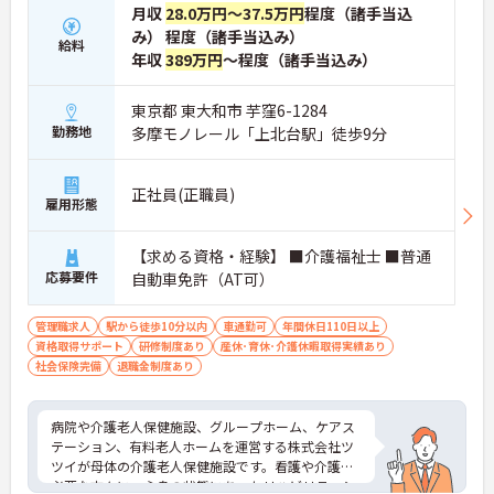
月収
28.0万円～37.5万円
程度（諸手当込
み） 程度（諸手当込み）
給料
年収
389万円
～程度（諸手当込み）
東京都 東大和市 芋窪6-1284
勤務地
多摩モノレール「上北台駅」徒歩9分
正社員(正職員)
雇用形態
【求める資格・経験】 ■介護福祉士 ■普通
応募要件
自動車免許（AT可）
管理職求人
駅から徒歩10分以内
車通勤可
年間休日110日以上
資格取得サポート
研修制度あり
産休･育休･介護休暇取得実績あり
社会保険完備
退職金制度あり
病院や介護老人保健施設、グループホーム、ケアス
テーション、有料老人ホームを運営する株式会社ツ
ツイが母体の介護老人保健施設です。看護や介護が
必要な方々に、心身の状態にあったリハビリテーシ