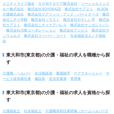
メニティライフ協会
ＳＯＭＰＯケア株式会社
ソーシャルインク
ルー株式会社
株式会社SOYOKAZE
株式会社ケア２１
ALSOK
介護株式会社
株式会社ケアリッツ・アンド・パートナーズ
株式
会社ニチイ学館
株式会社ソラスト
株式会社やさしい手
株式会
社ケア２１
株式会社ニチイケアパレス
株式会社サンガジャパン
株式会社川島コーポレーション
株式会社アンビス
株式会社サ
ンウェルズ
株式会社スーパー・コート
社会福祉法人ノテ福祉
会
東大和市(東京都)の介護・福祉の求人を職種から探
す
介護職・ヘルパー
生活相談員
看護助手
ケアマネージャー
サ
ービス提供責任者
施設長
生活支援員
管理者
東大和市(東京都)の介護・福祉の求人を資格から探
す
介護福祉士
社会福祉士
介護職員初任者研修（ホームヘルパー2