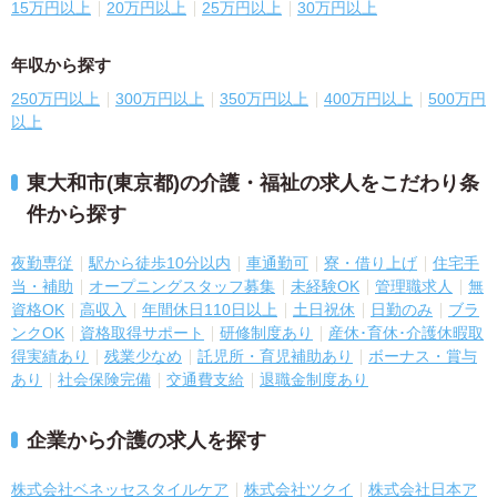
15万円以上
20万円以上
25万円以上
30万円以上
年収から探す
250万円以上
300万円以上
350万円以上
400万円以上
500万円
以上
東大和市(東京都)の介護・福祉の求人をこだわり条
件から探す
夜勤専従
駅から徒歩10分以内
車通勤可
寮・借り上げ
住宅手
当・補助
オープニングスタッフ募集
未経験OK
管理職求人
無
資格OK
高収入
年間休日110日以上
土日祝休
日勤のみ
ブラ
ンクOK
資格取得サポート
研修制度あり
産休･育休･介護休暇取
得実績あり
残業少なめ
託児所・育児補助あり
ボーナス・賞与
あり
社会保険完備
交通費支給
退職金制度あり
企業から介護の求人を探す
株式会社ベネッセスタイルケア
株式会社ツクイ
株式会社日本ア