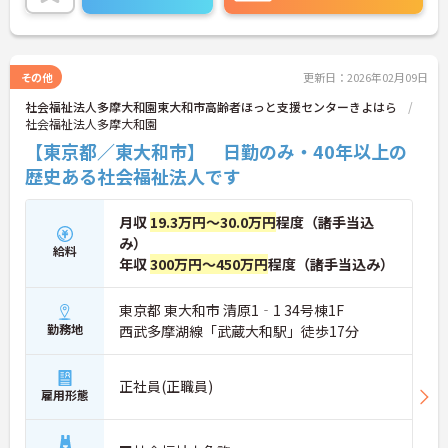
その他
更新日：2026年02月09日
社会福祉法人多摩大和園東大和市高齢者ほっと支援センターきよはら
社会福祉法人多摩大和園
【東京都／東大和市】 日勤のみ・40年以上の
歴史ある社会福祉法人です
月収
19.3万円～30.0万円
程度（諸手当込
み）
給料
年収
300万円～450万円
程度（諸手当込み）
東京都 東大和市 清原1‐1 34号棟1F
勤務地
西武多摩湖線「武蔵大和駅」徒歩17分
正社員(正職員)
雇用形態