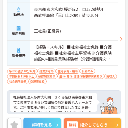
東京都 東大和市 桜が丘2丁目122番地4
勤務地
西武拝島線「玉川上水駅」徒歩10分
正社員(正職員)
雇用形態
【経験・スキル】 ■社会福祉士免許 ■介護
福祉士免許 ■社会福祉主事資格 ※介護保険
応募要件
施設の相談員業務経験者（介護報酬請求業
務経験あれば尚可）
駅から徒歩10分以内
残業少なめ
住宅手当・補助
日勤のみ
年間休日110日以上
研修制度あり
産休･育休･介護休暇取得実績あり
高収入
社会保険完備
交通費支給
社会福祉法人多摩大和園 さくら苑は東京都東大和
市に位置する明るい雰囲気の特別養護老人ホームで
す。ご利用者様が楽しく自由で自立した生活を送れ
るように支援しています。ご興味がございましたら
面接の対策ポイントなどお話いたしますので、ぜひ
お気軽にお問い合わせください。
詳細を見る
無料
紹介してもらう