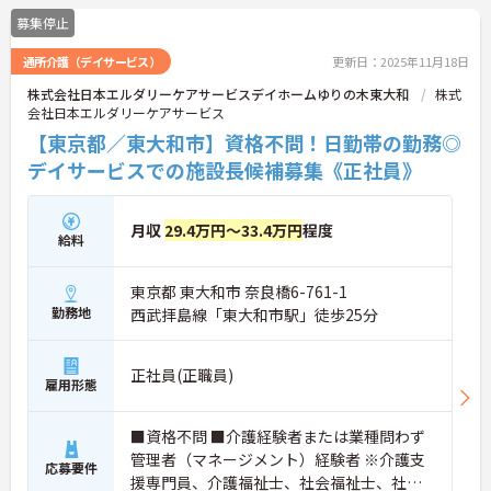
に詳細をご案内しますのでお気軽にご相談くださ
募集停止
い！
通所介護（デイサービス）
更新日：2025年11月18日
株式会社日本エルダリーケアサービスデイホームゆりの木東大和
株式
会社日本エルダリーケアサービス
【東京都／東大和市】資格不問！日勤帯の勤務◎
デイサービスでの施設長候補募集《正社員》
月収
29.4万円～33.4万円
程度
給料
東京都 東大和市 奈良橋6-761-1
勤務地
西武拝島線「東大和市駅」徒歩25分
正社員(正職員)
雇用形態
■資格不問 ■介護経験者または業種問わず
管理者（マネージメント）経験者 ※介護支
応募要件
援専門員、介護福祉士、社会福祉士、社会