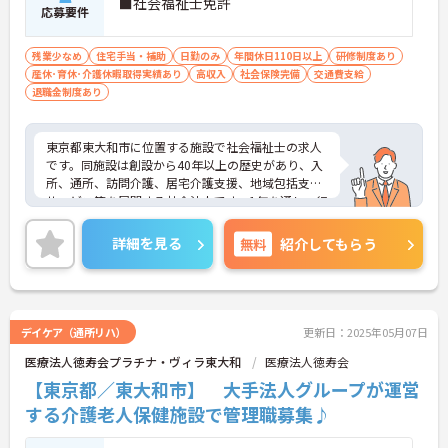
■社会福祉士免許
応募要件
残業少なめ
住宅手当・補助
日勤のみ
年間休日110日以上
研修制度あり
産休･育休･介護休暇取得実績あり
高収入
社会保険完備
交通費支給
退職金制度あり
東京都東大和市に位置する施設で社会福祉士の求人
です。同施設は創設から40年以上の歴史があり、入
所、通所、訪問介護、居宅介護支援、地域包括支援
サービス等を展開する社会法人です。1年を通し、行
事やサークル活動等ご利用者さまと一緒に楽しみな
がら取り組んでいます。また職種に関わらす職員同
詳細を見る
無料
紹介してもらう
士の連携や協力体制が整っており、風通しがよく働
きやすい環境です。各種手当てや福利厚生の充実も
魅力の求人です。ご興味を持たれた方は面接対策ポ
イントや求人の詳細などお話しいたしますのでお気
軽にお問い合わせ下さい。
デイケア（通所リハ）
更新日：2025年05月07日
医療法人徳寿会プラチナ・ヴィラ東大和
医療法人徳寿会
【東京都／東大和市】 大手法人グループが運営
する介護老人保健施設で管理職募集♪