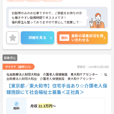
日勤帯のみのお仕事ですので、ご家庭をお持ちの方
も働きやすい勤務時間でオススメです！
福利厚生も整っておりますので安心して就業してい
ただけます。
ご興味ある方には、面接対策ポイントなど、さらに
最新の募集状況を問
詳細をお話しいたしますのでお気軽にご相談くださ
詳細を見る
無料
い合わせる
い。
募集停止
デイケア（通所リハ）
更新日：2026年01月28日
社会医療法人財団大和会 介護老人保健施設 東大和ケアセンター
社
会医療法人財団大和会 介護老人保健施設 東大和ケアセンター
【東京都／東大和市】住宅手当あり☆介護老人保
健施設にて社会福祉士募集＜正社員＞
月収
21.3万円
～
給料