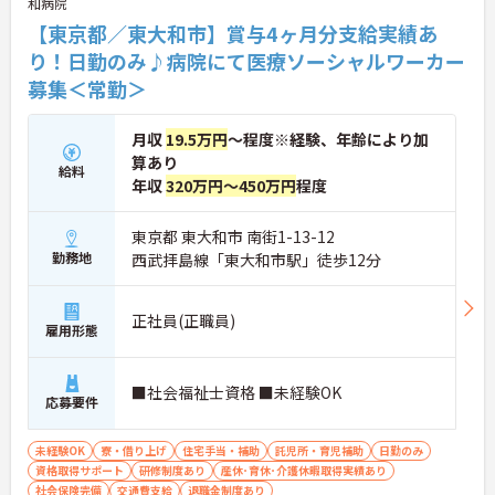
和病院
【東京都／東大和市】賞与4ヶ月分支給実績あ
り！日勤のみ♪病院にて医療ソーシャルワーカー
募集＜常勤＞
月収
19.5万円
～程度※経験、年齢により加
算あり
給料
年収
320万円～450万円
程度
東京都 東大和市 南街1-13-12
勤務地
西武拝島線「東大和市駅」徒歩12分
正社員(正職員)
雇用形態
■社会福祉士資格 ■未経験OK
応募要件
未経験OK
寮・借り上げ
住宅手当・補助
託児所・育児補助
日勤のみ
資格取得サポート
研修制度あり
産休･育休･介護休暇取得実績あり
社会保険完備
交通費支給
退職金制度あり