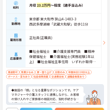
月収
23.2万円
～程度（諸手当込み）
給料
東京都 東大和市 狭山4-1483-3
勤務地
西武多摩湖線「武蔵大和駅」徒歩11分
正社員(正職員)
雇用形態
■社会福祉士 ■介護支援専門員 ■精神
保健福祉士 ■介護福祉士(実務経験1年以
応募要件
上) ■社会福祉主事任用 いずれか取得さ
れている方 ■普通自動車免許をお持ちの
方 ※厚生労働大臣が定める科目を3科目以上
車通勤可
残業少なめ
寮・借り上げ
日勤のみ
年間休日110日以上
ボーナス・賞与あり
履修していることが成績証明書の提示にて
社会保険完備
交通費支給
退職金制度あり
認められる方もご応募可能です。
◆施設の「顔」となる重要なポジションです。ケア
マネジャーや介護スタッフと連携しながら、お客様
の受け入れやご家族様の相談対応、契約手続きなど
を行います。時にはご自宅へ説明に伺うことも。業
務の幅は広いですが、その分、お客様の「困った」