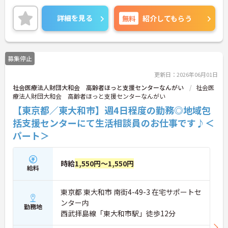
ョンなどの医療ケアと生活の実態にあったQuality of
Life を目指し提供します。
詳細を見る
無料
紹介してもらう
あなたの経験やスキルを活かして、高齢者の皆さま
が安心して過ごせる空間づくりにチャレンジしてみ
ませんか？
ご興味のある方はお気軽にお問い合わせ下さいま
募集停止
せ。
更新日：2026年06月01日
社会医療法人財団大和会 高齢者ほっと支援センターなんがい
社会医
療法人財団大和会 高齢者ほっと支援センターなんがい
【東京都／東大和市】週4日程度の勤務◎地域包
括支援センターにて生活相談員のお仕事です♪＜
パート＞
時給
1,550円～1,550円
給料
東京都 東大和市 南街4-49-3 在宅サポートセ
ンター内
勤務地
西武拝島線「東大和市駅」徒歩12分