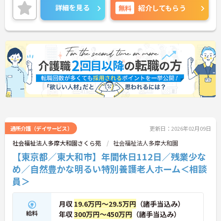
に寄り添い、解決できた時の喜びはひとしおです。
詳細を見る
無料
紹介してもらう
親身な対応ができるあなたを、スタッフみんなが待
っています。
◆年間休日は112日＋計画年休5日で117日あり、シ
フト制ですが希望休も考慮してもらえるので予定が
立てやすいのが嬉しいポイントです。有給休暇は1時
間単位で取得できるので、「ちょっと用事を済ませ
たい」という時にも便利。オンとオフを上手に切り
替えて、自分らしい働き方が実現できます。
◆タブレット端末を活用した介護記録システムを導
入♪スタッフ同士の情報共有もスムーズになり、
「ご利用者様と向き合う時間が増えた」と現場でも
好評です。効率よく働けます。
通所介護（デイサービス）
更新日：2026年02月09日
社会福祉法人多摩大和園さくら苑
社会福祉法人多摩大和園
【東京都／東大和市】年間休日112日／残業少な
め／自然豊かな明るい特別養護老人ホーム＜相談
員＞
月収
19.6万円～29.5万円
（諸手当込み）
給料
年収
300万円～450万円
（諸手当込み）