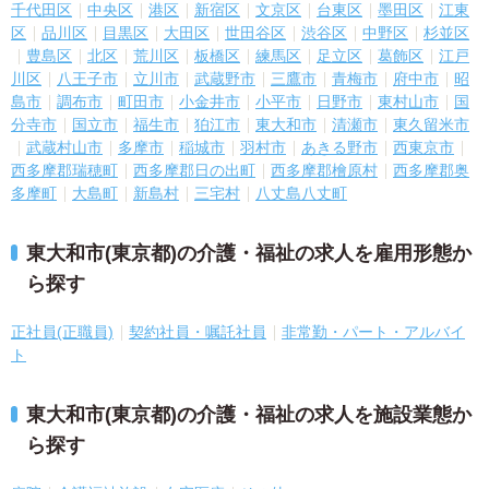
千代田区
中央区
港区
新宿区
文京区
台東区
墨田区
江東
区
品川区
目黒区
大田区
世田谷区
渋谷区
中野区
杉並区
豊島区
北区
荒川区
板橋区
練馬区
足立区
葛飾区
江戸
川区
八王子市
立川市
武蔵野市
三鷹市
青梅市
府中市
昭
島市
調布市
町田市
小金井市
小平市
日野市
東村山市
国
分寺市
国立市
福生市
狛江市
東大和市
清瀬市
東久留米市
武蔵村山市
多摩市
稲城市
羽村市
あきる野市
西東京市
西多摩郡瑞穂町
西多摩郡日の出町
西多摩郡檜原村
西多摩郡奥
多摩町
大島町
新島村
三宅村
八丈島八丈町
東大和市(東京都)の介護・福祉の求人を雇用形態か
ら探す
正社員(正職員)
契約社員・嘱託社員
非常勤・パート・アルバイ
ト
東大和市(東京都)の介護・福祉の求人を施設業態か
ら探す