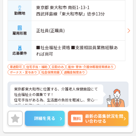
東京都 東大和市 南街1-13-1
勤務地
西武拝島線「東大和市駅」徒歩13分
正社員(正職員)
雇用形態
■社会福祉士資格 ■支援相談員業務経験あ
応募要件
れば尚可
車通勤可
住宅手当・補助
日勤のみ
産休･育休･介護休暇取得実績あり
ボーナス・賞与あり
社会保険完備
退職金制度あり
東京都東大和市に位置する、介護老人保健施設にて
社会福祉士の募集です！
住宅手当がある為、生活面の負担を軽減し、安心し
て長く勤務していただけます☆
また、年末年始休暇・夏季休暇等、お休みが充実し
最新の募集状況を問
ているので、ワークライフバランスが叶います♪
詳細を見る
無料
い合わせる
さらにマイカー通勤可能なので、通勤らくらくです
◎
ご興味のある方には、面接対策ポイントなど、さら