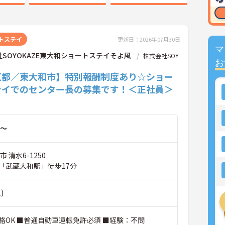
トステイ
更新日：2026年07月30日
マ
SOYOKAZE東大和ショートステイそよ風
株式会社SOY
お
京都／東大和市】特別報酬制度あり☆ショー
テイでのセンター長の募集です！＜正社員＞
～
 清水6-1250
「武蔵大和駅」徒歩17分
)
格OK ■普通自動車運転免許必須 ■経験：不問