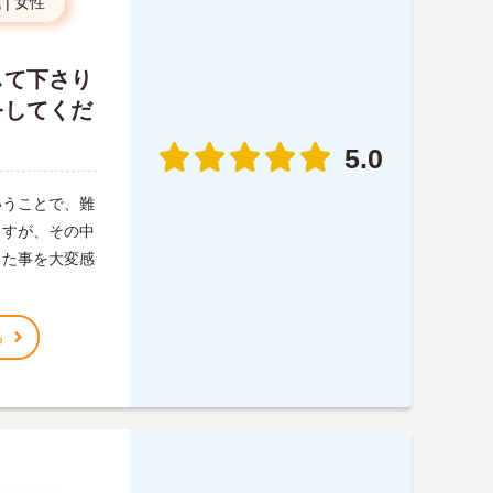
代
|
女性
して下さり
をしてくだ
5.0
いうことで、難
ますが、その中
った事を大変感
る