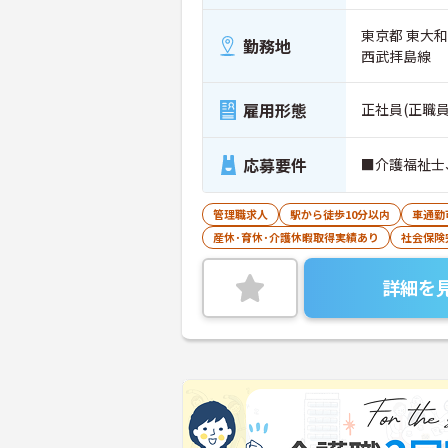
東京都 東大
勤務地
西武拝島線
雇用形態
正社員(正職員
応募要件
■介護福祉士
管理職求人
駅から徒歩10分以内
車通勤
産休･育休･介護休暇取得実績あり
社会保険
詳細を