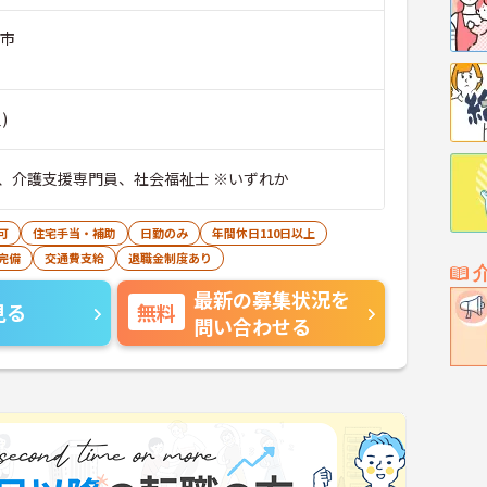
和市
)
、介護支援専門員、社会福祉士 ※いずれか
可
住宅手当・補助
日勤のみ
年間休日110日以上
完備
交通費支給
退職金制度あり
最新の募集状況を
見る
無料
問い合わせる