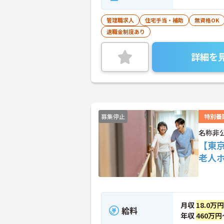
管理職求人
住宅手当・補助
無資格OK
退職金制度あり
詳細を
募集停止
特別養
名称非
【東
老人
月収
18.0万円
給料
年収
460万円