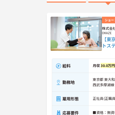
ショー
株式会社
OKAZE
【東
トス
給料
月収
30.0万円
東京都 東大和市
勤務地
西武多摩湖線
雇用形態
正社員(正職員
応募要件
■資格：無資