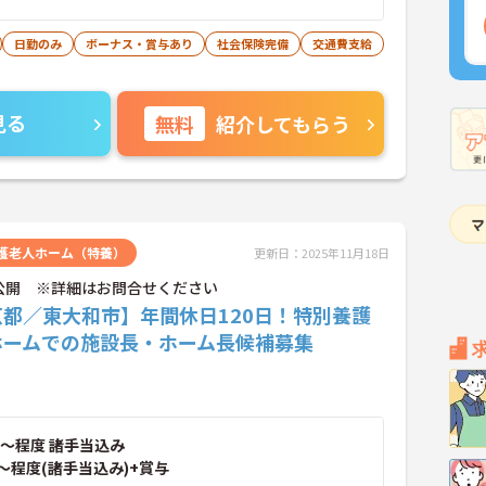
日勤のみ
ボーナス・賞与あり
社会保険完備
交通費支給
見る
無料
紹介してもらう
護老人ホーム（特養）
更新日：2025年11月18日
公開 ※詳細はお問合せください
京都／東大和市】年間休日120日！特別養護
ホームでの施設長・ホーム長候補募集
～程度 諸手当込み
～程度(諸手当込み)+賞与