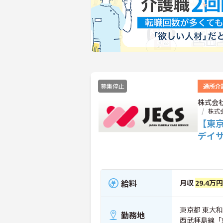
募集停止
通所介
株式会
株式
【東
デイ
給料
月収
29.4万
東京都 東大和市
勤務地
西武拝島線「