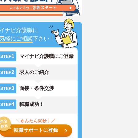
イナビ介護職に
気軽にご相談
下さい！
1
マイナビ介護職にご登録
STEP
2
求人のご紹介
STEP
3
面接・条件交渉
STEP
4
転職成功！
STEP
転職サポートに登録