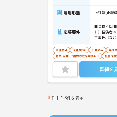
雇用形態
正社員(正職員
■資格不問 
応募要件
ト）経験者 
主事任用など
車通勤可
未経験OK
日勤のみ
年間休
産休･育休･介護休暇取得実績あり
社会保険
詳細を
3
件中 1-3件を表示