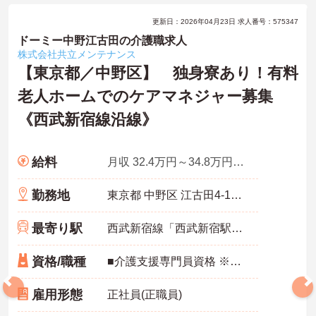
更新日：2026年04月23日 求人番号：575347
ドーミー中野江古田の介護職求人
株式会社共立メンテナンス
【東京都／中野区】 独身寮あり！有料
老人ホームでのケアマネジャー募集
《西武新宿線沿線》
給料
月収 32.4万円～34.8万円諸手当込み
勤務地
東京都 中野区 江古田4-15-15
最寄り駅
西武新宿線「西武新宿駅」徒歩9分
資格/職種
■介護支援専門員資格 ※臨床経験3年以上
雇用形態
正社員(正職員)