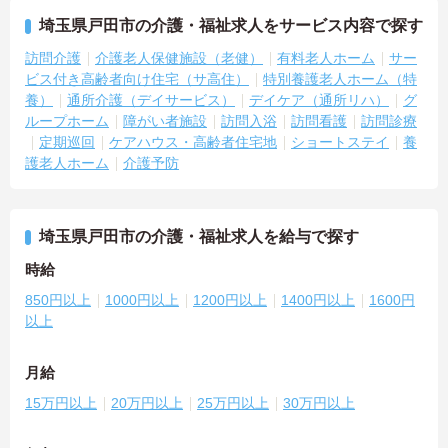
埼玉県戸田市の介護・福祉求人をサービス内容で探す
訪問介護
介護老人保健施設（老健）
有料老人ホーム
サー
ビス付き高齢者向け住宅（サ高住）
特別養護老人ホーム（特
養）
通所介護（デイサービス）
デイケア（通所リハ）
グ
ループホーム
障がい者施設
訪問入浴
訪問看護
訪問診療
定期巡回
ケアハウス・高齢者住宅地
ショートステイ
養
護老人ホーム
介護予防
埼玉県戸田市の介護・福祉求人を給与で探す
時給
850円以上
1000円以上
1200円以上
1400円以上
1600円
以上
月給
15万円以上
20万円以上
25万円以上
30万円以上