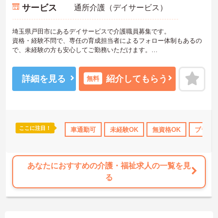
サービス
通所介護（デイサービス）
埼玉県戸田市にあるデイサービスで介護職員募集です。
資格・経験不問で、専任の育成担当者によるフォロー体制もあるの
で、未経験の方も安心してご勤務いただけます。
また、会社独自の福利厚生制度があり、働きやすい環境を整えてい
ます。
ご興味のある方には、面接対策ポイントなど、さらに詳細をお話し
詳細を見る
紹介してもらう
無料
いたしますので、お気軽にご相談ください。
ここに注目！
宅手当・補助
無資格OK
車通勤可
年間休日110日以上
未経験OK
無資格OK
ボーナス・賞与あり
ブランク
あなたにおすすめの介護・福祉求人の一覧を見
る