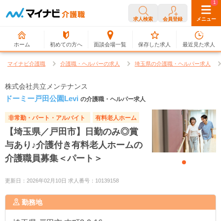
0
1
求人検索
会員登録
メニュー
ホーム
初めての方へ
面談会場一覧
保存した求人
最近見た求人
マイナビ介護職
介護職・ヘルパーの求人
埼玉県の介護職・ヘルパー求人
株式会社共立メンテナンス
ドーミー戸田公園Levi
の介護職・ヘルパー求人
非常勤・パート・アルバイト
有料老人ホーム
【埼玉県／戸田市】日勤のみ◎賞
与あり♪介護付き有料老人ホームの
介護職員募集＜パート＞
更新日：2026年02月10日 求人番号：10139158
勤務地