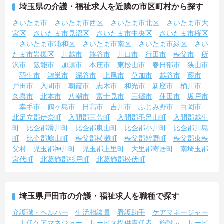
埼玉県の介護・福祉求人を近隣の市区町村から探す
さいたま市
さいたま市西区
さいたま市北区
さいたま市大
宮区
さいたま市見沼区
さいたま市中央区
さいたま市桜区
さいたま市浦和区
さいたま市南区
さいたま市緑区
さい
たま市岩槻区
川越市
熊谷市
川口市
行田市
秩父市
所
沢市
飯能市
加須市
本庄市
東松山市
春日部市
狭山市
羽生市
鴻巣市
深谷市
上尾市
草加市
越谷市
蕨市
戸田市
入間市
朝霞市
志木市
和光市
新座市
桶川市
久喜市
北本市
八潮市
富士見市
三郷市
蓮田市
坂戸市
幸手市
鶴ヶ島市
日高市
吉川市
ふじみ野市
白岡市
北足立郡伊奈町
入間郡三芳町
入間郡毛呂山町
入間郡越生
町
比企郡滑川町
比企郡嵐山町
比企郡小川町
比企郡川島
町
比企郡鳩山町
秩父郡横瀬町
秩父郡皆野町
秩父郡東秩
父村
児玉郡神川町
児玉郡上里町
大里郡寄居町
南埼玉郡
宮代町
北葛飾郡杉戸町
北葛飾郡松伏町
埼玉県戸田市の介護・福祉求人を職種で探す
介護職・ヘルパー
生活相談員
看護助手
ケアマネージャー
主任ケアマネジャー
サービス提供責任者
施設長
サービ