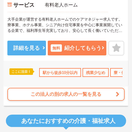
サービス
有料老人ホーム
大手企業が運営する有料老人ホームでのケアマネジャー求人です。
寮事業、ホテル事業、シニア向け住宅事業を中心に事業展開してい
る企業で、福利厚生等充実しており、安心して長く働いていただけ
る環境です。残業もほとんどなく、プライベートも大切にしていた
だけます。ご興味のある方は面接対策等お伝えいたしますのでお気
軽にお問い合わせ下さい。
詳細を見る
紹介してもらう
無料
ここに注目！
借り上げ
年間休日110日以上
駅から徒歩10分以内
資格取得サポート
残業少なめ
研修制度あり
寮・借り
この法人の別の求人の一覧を見る
あなたにおすすめの介護・福祉求人