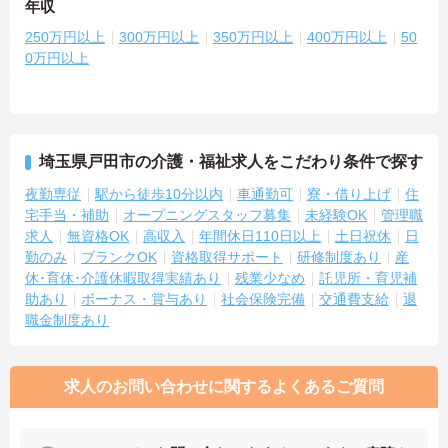
年収
250万円以上
300万円以上
350万円以上
400万円以上
50
0万円以上
埼玉県戸田市の介護・福祉求人をこだわり条件で探す
夜勤専従
駅から徒歩10分以内
車通勤可
寮・借り上げ
住
宅手当・補助
オープニングスタッフ募集
未経験OK
管理職
求人
無資格OK
高収入
年間休日110日以上
土日祝休
日
勤のみ
ブランクOK
資格取得サポート
研修制度あり
産
休･育休･介護休暇取得実績あり
残業少なめ
託児所・育児補
助あり
ボーナス・賞与あり
社会保険完備
交通費支給
退
職金制度あり
求人のお問い合わせに関するよくあるご質問