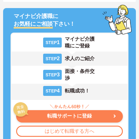
マイナビ介護職に
お気軽にご相談
下さい！
マイナビ介護
1
STEP
職にご登録
2
求人のご紹介
STEP
面接・条件交
3
STEP
渉
4
転職成功！
STEP
転職サポートに登録
はじめて転職する方へ