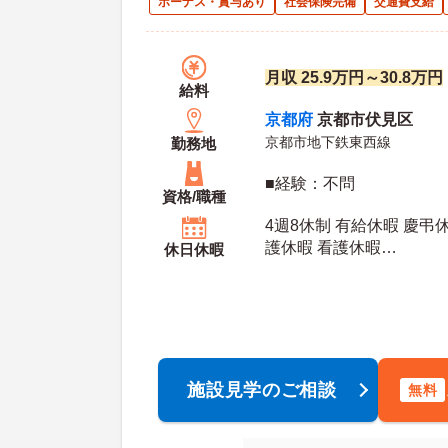
ボーナス・賞与あり
社会保険完備
交通費支給
月収 25.9万円～30.8万円
給料
京都府
京都市伏見区
京都市地下鉄東西線
勤務地
■経験：不問
資格/職種
4週8休制 有給休暇 慶弔
護休暇 看護休暇
休日休暇
年間休
施設見学のご相談
無料