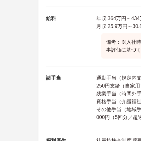
給料
年収 364万円～43
月収 25.9万円～30
備考：※入社
事評価に基づく
諸手当
通勤手当（規定内支
250円支給（自家
残業手当（時間外手
資格手当（介護福祉士
その他手当（地域手当
000円（5回分／
福利厚生
社員持株会制度 慶