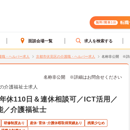
転職
無料!簡単1分
面談会場一覧
求人を検索する
護職・ヘルパー求人
京都市伏見区の介護職・ヘルパー求人
名称非公開 ※詳
名称非公開 ※詳細はお問合せください
の介護福祉士求人
休110日＆連休相談可／ICT活用／
能／介護福祉士
研修制度あり
産休･育休･介護休暇取得実績あり
残業少なめ