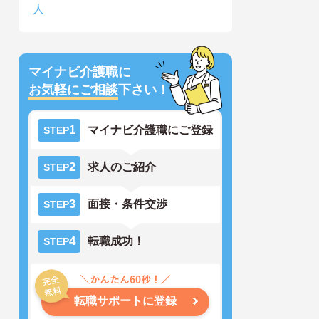
人
マイナビ介護職に
お気軽にご相談
下さい！
1
マイナビ介護職にご登録
STEP
2
求人のご紹介
STEP
3
面接・条件交渉
STEP
4
転職成功！
STEP
転職サポートに登録