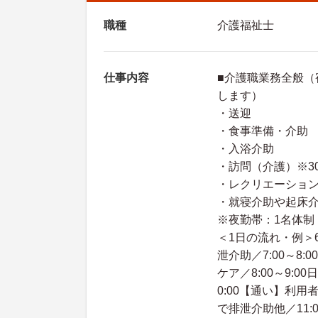
職種
介護福祉士
仕事内容
■介護職業務全般（
します）
・送迎
・食事準備・介助
・入浴介助
・訪問（介護）※3
・レクリエーショ
・就寝介助や起床
※夜勤帯：1名体制
＜1日の流れ・例＞6
泄介助／7:00～8
ケア／8:00～9:
0:00【通い】利用
で排泄介助他／11: