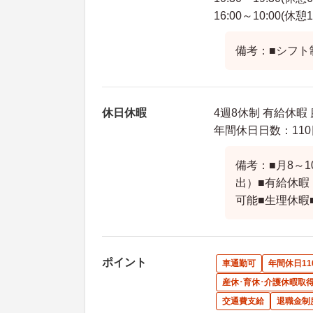
16:00～10:00(休憩
備考：■シフト
休日休暇
4週8休制 有給休暇
年間休日日数：110
備考：■月8～
出）■有給休暇
可能■生理休暇
ポイント
車通勤可
年間休日11
産休･育休･介護休暇取
交通費支給
退職金制