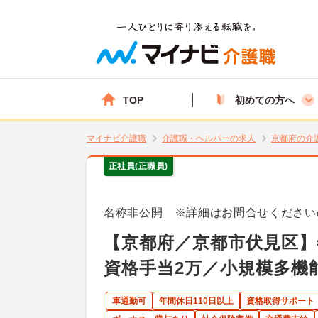
TOP
初めての方へ
マイナビ介護職
介護職・ヘルパーの求人
京都府の介
正社員(正職員)
名称非公開 ※詳細はお問合せください
【京都府／京都市伏見区】年
資格手当2万／小規模多機
車通勤可
年間休日110日以上
資格取得サポート